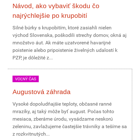
Návod, ako vybaviť škodu čo
najrýchlejšie po krupobití
Silné búrky s krupobitím, ktoré zasiahli nielen
východ Slovenska, poškodili strechy domov, okná aj
množstvo áut. Ak máte uzatvorené havarijné
poistenie alebo pripoistenie živelných udalostí k
PZP, je dôležité z...
VOĽNÝ ČAS
Augustová záhrada
Vysoké dopoludňajšie teploty, občasné ranné
mrazíky, aj taký môže byť august. Počas tohto
mesiaca, zberáme úrodu, vysádzame neskorú
zeleninu, zavlažujeme častejšie trávniky a tešíme sa
z rozkvitnutých...