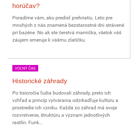
horúčav?
Poradíme vám, ako predísť prehriatiu. Leto pre
mnohých z nás znamená bezstarostné dni strávené
pri bazéne. No ak ste čerstvá mamička, všetok váš
záujem smeruje k vášmu zlatíčku.
VOĽNÝ ČAS
Historické záhrady
Po tisícročia ľudia budovali záhrady, preto ich
vzhľad a princíp vytvárania odzrkadľuje kultúru a
prostredie ich vzniku. Každá zo záhrad má svoje
rozvrstvenie, štruktúru a význam jednotlivých
rastlín. Funk...