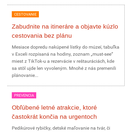
CESTOVANIE
Zabudnite na itineráre a objavte kúzlo
cestovania bez plánu
Mesiace dopredu nakúpené lístky do múzeí, tabuľka
v Exceli rozpísaná na hodiny, zoznam „must-see“
miest z TikTok-u a rezervácie v reštauráciách, kde
sa stôl ujde len vyvoleným. Mnohé z nás premenili
plánovanie...
PREVENCIA
Obľúbené letné atrakcie, ktoré
častokrát končia na urgentoch
Pedikúrové rybičky, detské maľovanie na tvár, či