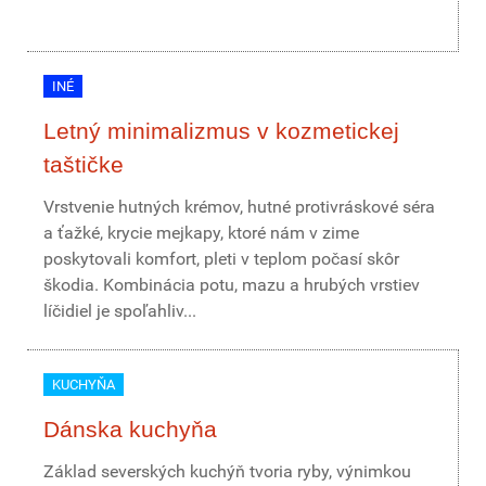
INÉ
Letný minimalizmus v kozmetickej
taštičke
Vrstvenie hutných krémov, hutné protivráskové séra
a ťažké, krycie mejkapy, ktoré nám v zime
poskytovali komfort, pleti v teplom počasí skôr
škodia. Kombinácia potu, mazu a hrubých vrstiev
líčidiel je spoľahliv...
KUCHYŇA
Dánska kuchyňa
Základ severských kuchýň tvoria ryby, výnimkou