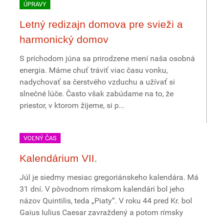
ÚPRAVY
Letný redizajn domova pre svieži a
harmonický domov
S príchodom júna sa prirodzene mení naša osobná
energia. Máme chuť tráviť viac času vonku,
nadychovať sa čerstvého vzduchu a užívať si
slnečné lúče. Často však zabúdame na to, že
priestor, v ktorom žijeme, si p...
VOĽNÝ ČAS
Kalendárium VII.
Júl je siedmy mesiac gregoriánskeho kalendára. Má
31 dní. V pôvodnom rímskom kalendári bol jeho
názov Quintilis, teda „Piaty“. V roku 44 pred Kr. bol
Gaius Iulius Caesar zavraždený a potom rímsky