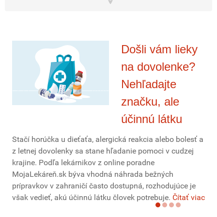
Došli vám lieky
na dovolenke?
Nehľadajte
značku, ale
účinnú látku
Stačí horúčka u dieťaťa, alergická reakcia alebo bolesť a
z letnej dovolenky sa stane hľadanie pomoci v cudzej
krajine. Podľa lekárnikov z online poradne
MojaLekáreň.sk býva vhodná náhrada bežných
prípravkov v zahraničí často dostupná, rozhodujúce je
však vedieť, akú účinnú látku človek potrebuje.
Čítať viac