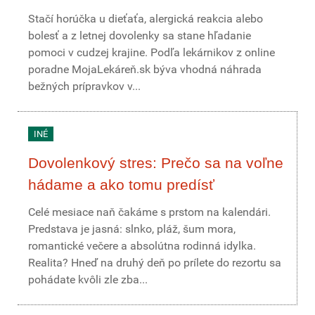
Stačí horúčka u dieťaťa, alergická reakcia alebo
bolesť a z letnej dovolenky sa stane hľadanie
pomoci v cudzej krajine. Podľa lekárnikov z online
poradne MojaLekáreň.sk býva vhodná náhrada
bežných prípravkov v...
INÉ
Dovolenkový stres: Prečo sa na voľne
hádame a ako tomu predísť
Celé mesiace naň čakáme s prstom na kalendári.
Predstava je jasná: slnko, pláž, šum mora,
romantické večere a absolútna rodinná idylka.
Realita? Hneď na druhý deň po prílete do rezortu sa
pohádate kvôli zle zba...