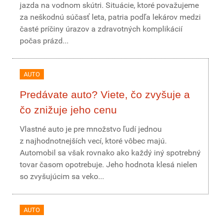
jazda na vodnom skútri. Situácie, ktoré považujeme
za neškodnú súčasť leta, patria podľa lekárov medzi
časté príčiny úrazov a zdravotných komplikácií
počas prázd...
AUTO
Predávate auto? Viete, čo zvyšuje a
čo znižuje jeho cenu
Vlastné auto je pre množstvo ľudí jednou
z najhodnotnejších vecí, ktoré vôbec majú.
Automobil sa však rovnako ako každý iný spotrebný
tovar časom opotrebuje. Jeho hodnota klesá nielen
so zvyšujúcim sa veko...
AUTO