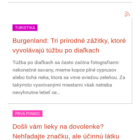
TURISTIKA
Burgenland: Tri prírodné zážitky, ktoré
vyvolávajú túžbu po diaľkach
Túžba po diaľkach sa často začína fotografiami:
nekonečné savany, mierne kopce plné cyprusov
alebo tichá rieka, ktorá sa vinie sviežou zeleňou. Za
takýmito vysnívanými miestami však netreba
nevyhnutne letieť ce...
PRVÁ POMOC
Došli vám lieky na dovolenke?
Nehľadajte značku, ale účinnú látku