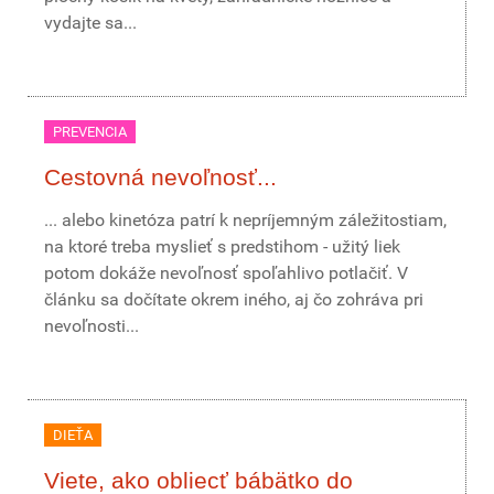
vydajte sa...
PREVENCIA
Cestovná nevoľnosť...
... alebo kinetóza patrí k nepríjemným záležitostiam,
na ktoré treba myslieť s predstihom - užitý liek
potom dokáže nevoľnosť spoľahlivo potlačiť. V
článku sa dočítate okrem iného, aj čo zohráva pri
nevoľnosti...
DIEŤA
Viete, ako obliecť bábätko do