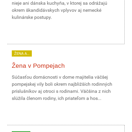
nieje ani dánska kuchyňa, v ktorej sa odrážajú
okrem škandidávskych vplyvov aj nemecké
kulinárske postupy.
ŽENA A...
Žena v Pompejach
Súčasťou domácnosti v dome majitelia väčšej
pompejskej vily boli okrem najbližších rodinných
príslušníkov aj otroci s rodinami. Väčšina z nich
slúžila členom rodiny, ich priateľom a hos...