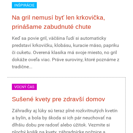
INŠPIRÁCIE
Na gril nemusí byť len krkovička,
prinášame zabudnuté chute
Keď sa povie gril, väčšina ľudí si automaticky
predstaví krkovičku, klobásu, kuracie mäso, papriku
či cuketu. Overená klasika má svoje miesto, no gril
dokáže oveľa viac. Práve suroviny, ktoré poznáme z
tradične...
VOĽNÝ ČAS
Sušené kvety pre zdravší domov
Záhradky aj lúky sú teraz plné rozkvitnutých kvetín
a bylín, a bola by škoda si ich pár neuchovať na
dlhšiu dobu pre radosť alebo úžitok. Vezmite si
plochý košík na kvety, záhradnícke nožnice a