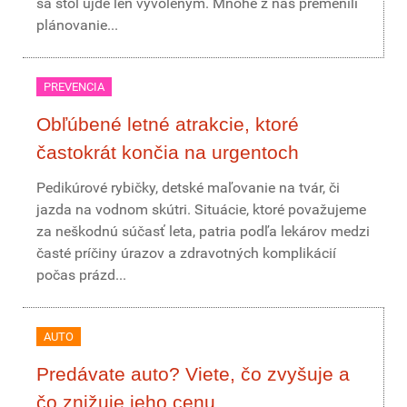
sa stôl ujde len vyvoleným. Mnohé z nás premenili
plánovanie...
PREVENCIA
Obľúbené letné atrakcie, ktoré
častokrát končia na urgentoch
Pedikúrové rybičky, detské maľovanie na tvár, či
jazda na vodnom skútri. Situácie, ktoré považujeme
za neškodnú súčasť leta, patria podľa lekárov medzi
časté príčiny úrazov a zdravotných komplikácií
počas prázd...
AUTO
Predávate auto? Viete, čo zvyšuje a
čo znižuje jeho cenu