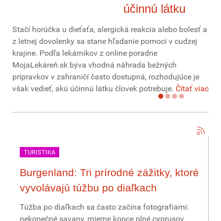
účinnú látku
Stačí horúčka u dieťaťa, alergická reakcia alebo bolesť a
z letnej dovolenky sa stane hľadanie pomoci v cudzej
krajine. Podľa lekárnikov z online poradne
MojaLekáreň.sk býva vhodná náhrada bežných
prípravkov v zahraničí často dostupná, rozhodujúce je
však vedieť, akú účinnú látku človek potrebuje.
Čítať viac
TURISTIKA
Burgenland: Tri prírodné zážitky, ktoré
vyvolávajú túžbu po diaľkach
Túžba po diaľkach sa často začína fotografiami:
nekonečné savany, mierne kopce plné cyprusov