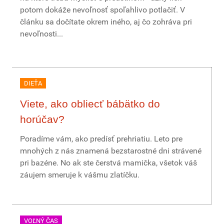
potom dokáže nevoľnosť spoľahlivo potlačiť. V
článku sa dočítate okrem iného, aj čo zohráva pri
nevoľnosti...
DIEŤA
Viete, ako obliecť bábätko do
horúčav?
Poradíme vám, ako predísť prehriatiu. Leto pre
mnohých z nás znamená bezstarostné dni strávené
pri bazéne. No ak ste čerstvá mamička, všetok váš
záujem smeruje k vášmu zlatíčku.
VOĽNÝ ČAS