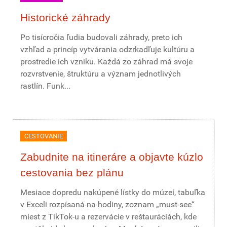
Historické záhrady
Po tisícročia ľudia budovali záhrady, preto ich
vzhľad a princíp vytvárania odzrkadľuje kultúru a
prostredie ich vzniku. Každá zo záhrad má svoje
rozvrstvenie, štruktúru a význam jednotlivých
rastlín. Funk...
CESTOVANIE
Zabudnite na itineráre a objavte kúzlo
cestovania bez plánu
Mesiace dopredu nakúpené lístky do múzeí, tabuľka
v Exceli rozpísaná na hodiny, zoznam „must-see“
miest z TikTok-u a rezervácie v reštauráciách, kde