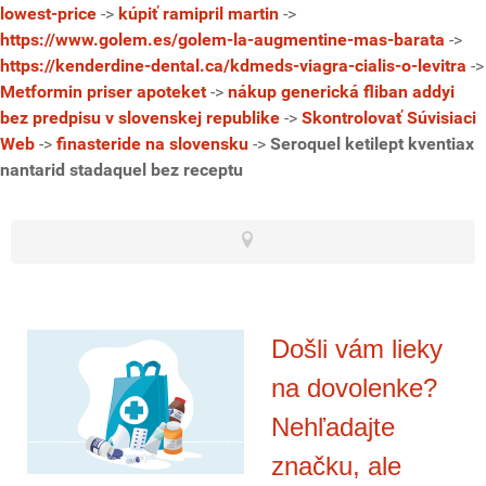
lowest-price
->
kúpiť ramipril martin
->
https://www.golem.es/golem-la-augmentine-mas-barata
->
https://kenderdine-dental.ca/kdmeds-viagra-cialis-o-levitra
->
Metformin priser apoteket
->
nákup generická fliban addyi
bez predpisu v slovenskej republike
->
Skontrolovať Súvisiaci
Web
->
finasteride na slovensku
->
Seroquel ketilept kventiax
nantarid stadaquel bez receptu
Došli vám lieky
na dovolenke?
Nehľadajte
značku, ale