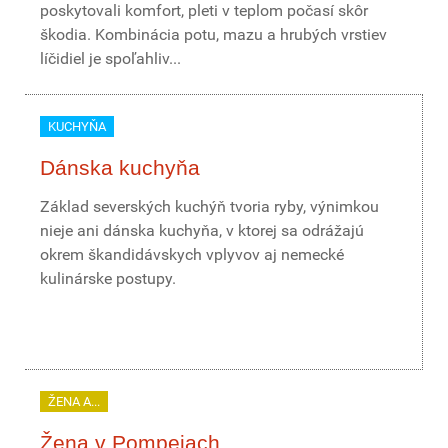
poskytovali komfort, pleti v teplom počasí skôr
škodia. Kombinácia potu, mazu a hrubých vrstiev
líčidiel je spoľahliv...
KUCHYŇA
Dánska kuchyňa
Základ severských kuchýň tvoria ryby, výnimkou
nieje ani dánska kuchyňa, v ktorej sa odrážajú
okrem škandidávskych vplyvov aj nemecké
kulinárske postupy.
ŽENA A...
Žena v Pompejach