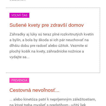
VOĽNÝ ČAS
Sušené kvety pre zdravší domov
Záhradky aj lúky sú teraz plné rozkvitnutých kvetín
a bylín, a bola by škoda si ich pár neuchovať na
dlhšiu dobu pre radosť alebo úžitok. Vezmite si
plochý košík na kvety, záhradnícke nožnice a
vydajte sa...
PREVENCIA
Cestovná nevoľnosť...
... alebo kinetóza patrí k nepríjemným záležitostiam,
na ktoré treba myslieť s predstihom - užitý liek