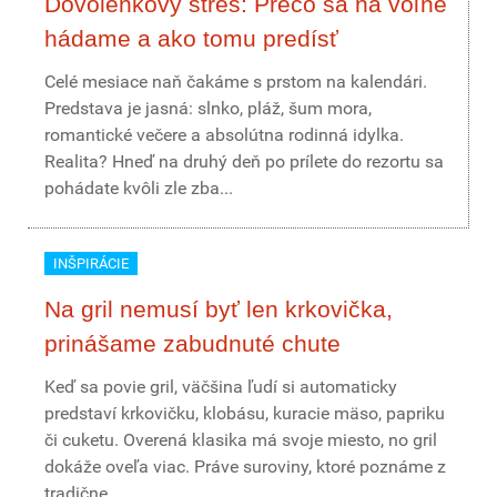
Dovolenkový stres: Prečo sa na voľne
hádame a ako tomu predísť
Celé mesiace naň čakáme s prstom na kalendári.
Predstava je jasná: slnko, pláž, šum mora,
romantické večere a absolútna rodinná idylka.
Realita? Hneď na druhý deň po prílete do rezortu sa
pohádate kvôli zle zba...
INŠPIRÁCIE
Na gril nemusí byť len krkovička,
prinášame zabudnuté chute
Keď sa povie gril, väčšina ľudí si automaticky
predstaví krkovičku, klobásu, kuracie mäso, papriku
či cuketu. Overená klasika má svoje miesto, no gril
dokáže oveľa viac. Práve suroviny, ktoré poznáme z
tradične...