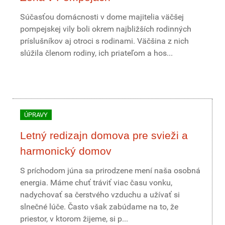
Súčasťou domácnosti v dome majitelia väčšej
pompejskej vily boli okrem najbližších rodinných
príslušníkov aj otroci s rodinami. Väčšina z nich
slúžila členom rodiny, ich priateľom a hos...
ÚPRAVY
Letný redizajn domova pre svieži a
harmonický domov
S príchodom júna sa prirodzene mení naša osobná
energia. Máme chuť tráviť viac času vonku,
nadychovať sa čerstvého vzduchu a užívať si
slnečné lúče. Často však zabúdame na to, že
priestor, v ktorom žijeme, si p...