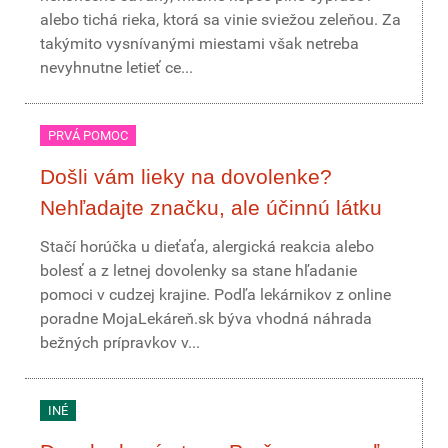
alebo tichá rieka, ktorá sa vinie sviežou zeleňou. Za
takýmito vysnívanými miestami však netreba
nevyhnutne letieť ce...
PRVÁ POMOC
Došli vám lieky na dovolenke?
Nehľadajte značku, ale účinnú látku
Stačí horúčka u dieťaťa, alergická reakcia alebo
bolesť a z letnej dovolenky sa stane hľadanie
pomoci v cudzej krajine. Podľa lekárnikov z online
poradne MojaLekáreň.sk býva vhodná náhrada
bežných prípravkov v...
INÉ