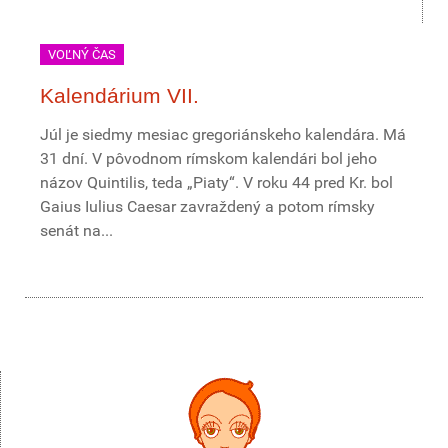
VOĽNÝ ČAS
Kalendárium VII.
Júl je siedmy mesiac gregoriánskeho kalendára. Má
31 dní. V pôvodnom rímskom kalendári bol jeho
názov Quintilis, teda „Piaty“. V roku 44 pred Kr. bol
Gaius Iulius Caesar zavraždený a potom rímsky
senát na...