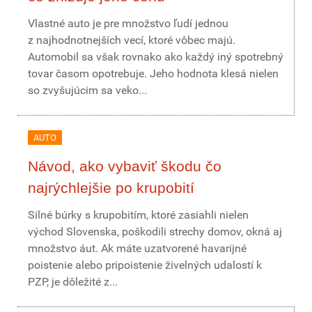
Vlastné auto je pre množstvo ľudí jednou
z najhodnotnejších vecí, ktoré vôbec majú.
Automobil sa však rovnako ako každý iný spotrebný
tovar časom opotrebuje. Jeho hodnota klesá nielen
so zvyšujúcim sa veko...
AUTO
Návod, ako vybaviť škodu čo
najrýchlejšie po krupobití
Silné búrky s krupobitím, ktoré zasiahli nielen
východ Slovenska, poškodili strechy domov, okná aj
množstvo áut. Ak máte uzatvorené havarijné
poistenie alebo pripoistenie živelných udalostí k
PZP, je dôležité z...