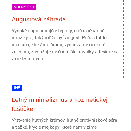
VOĽNÝ ČAS
Augustová záhrada
Vysoké dopoludňajšie teploty, občasné ranné
mrazíky, aj taký môže byť august. Počas tohto
mesiaca, zberáme úrodu, vysádzame neskorú
zeleninu, zavlažujeme častejšie trávniky a tešíme sa
z rozkvitnutých...
INÉ
Letný minimalizmus v kozmetickej
taštičke
Vrstvenie hutných krémov, hutné protivráskové séra
a ťažké, krycie mejkapy, ktoré nám v zime