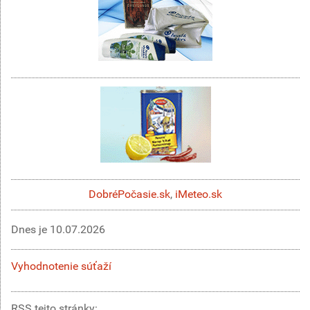
DobréPočasie.sk
,
iMeteo.sk
Dnes je
10.07.2026
Vyhodnotenie súťaží
RSS tejto stránky: