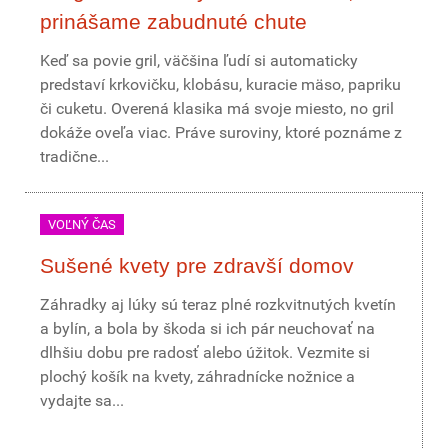
prinášame zabudnuté chute
Keď sa povie gril, väčšina ľudí si automaticky
predstaví krkovičku, klobásu, kuracie mäso, papriku
či cuketu. Overená klasika má svoje miesto, no gril
dokáže oveľa viac. Práve suroviny, ktoré poznáme z
tradične...
VOĽNÝ ČAS
Sušené kvety pre zdravší domov
Záhradky aj lúky sú teraz plné rozkvitnutých kvetín
a bylín, a bola by škoda si ich pár neuchovať na
dlhšiu dobu pre radosť alebo úžitok. Vezmite si
plochý košík na kvety, záhradnícke nožnice a
vydajte sa...