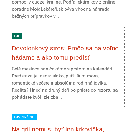
pomoci v cudzej krajine. Podľa lekárnikov z online
poradne MojaLekáreň.sk býva vhodná náhrada
bežných prípravkov v...
INÉ
Dovolenkový stres: Prečo sa na voľne
hádame a ako tomu predísť
Celé mesiace naň čakáme s prstom na kalendári.
Predstava je jasná: slnko, pláž, šum mora,
romantické večere a absolútna rodinná idylka.
Realita? Hneď na druhý deň po prílete do rezortu sa
pohádate kvôli zle zba...
INŠPIRÁCIE
Na gril nemusí byť len krkovička,