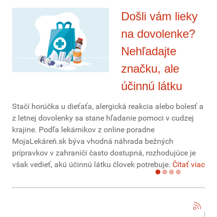
Došli vám lieky
na dovolenke?
Nehľadajte
značku, ale
účinnú látku
Stačí horúčka u dieťaťa, alergická reakcia alebo bolesť a
z letnej dovolenky sa stane hľadanie pomoci v cudzej
krajine. Podľa lekárnikov z online poradne
MojaLekáreň.sk býva vhodná náhrada bežných
prípravkov v zahraničí často dostupná, rozhodujúce je
však vedieť, akú účinnú látku človek potrebuje.
Čítať viac