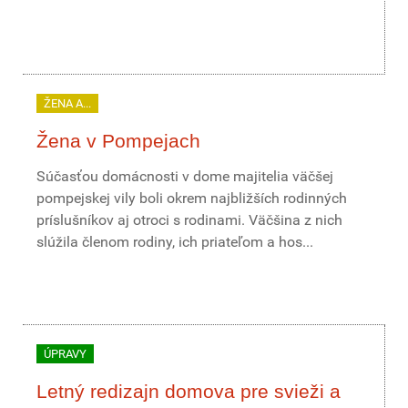
ŽENA A...
Žena v Pompejach
Súčasťou domácnosti v dome majitelia väčšej
pompejskej vily boli okrem najbližších rodinných
príslušníkov aj otroci s rodinami. Väčšina z nich
slúžila členom rodiny, ich priateľom a hos...
ÚPRAVY
Letný redizajn domova pre svieži a