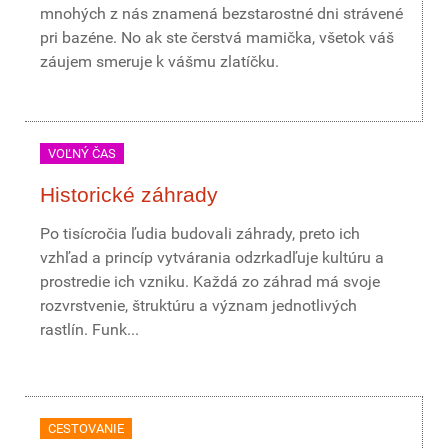
mnohých z nás znamená bezstarostné dni strávené
pri bazéne. No ak ste čerstvá mamička, všetok váš
záujem smeruje k vášmu zlatíčku.
VOĽNÝ ČAS
Historické záhrady
Po tisícročia ľudia budovali záhrady, preto ich
vzhľad a princíp vytvárania odzrkadľuje kultúru a
prostredie ich vzniku. Každá zo záhrad má svoje
rozvrstvenie, štruktúru a význam jednotlivých
rastlín. Funk...
CESTOVANIE