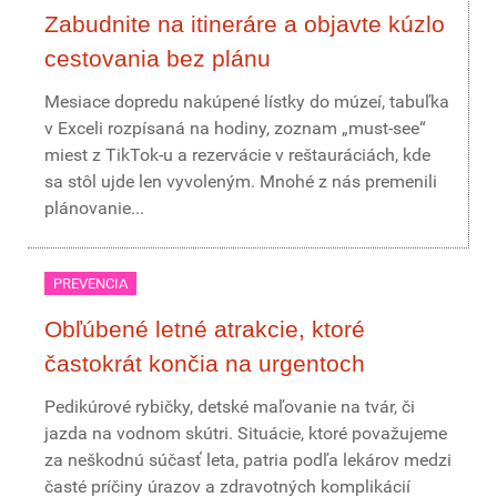
Zabudnite na itineráre a objavte kúzlo
cestovania bez plánu
Mesiace dopredu nakúpené lístky do múzeí, tabuľka
v Exceli rozpísaná na hodiny, zoznam „must-see“
miest z TikTok-u a rezervácie v reštauráciách, kde
sa stôl ujde len vyvoleným. Mnohé z nás premenili
plánovanie...
PREVENCIA
Obľúbené letné atrakcie, ktoré
častokrát končia na urgentoch
Pedikúrové rybičky, detské maľovanie na tvár, či
jazda na vodnom skútri. Situácie, ktoré považujeme
za neškodnú súčasť leta, patria podľa lekárov medzi
časté príčiny úrazov a zdravotných komplikácií