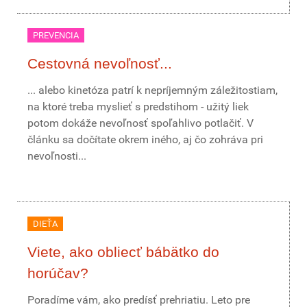
PREVENCIA
Cestovná nevoľnosť...
... alebo kinetóza patrí k nepríjemným záležitostiam,
na ktoré treba myslieť s predstihom - užitý liek
potom dokáže nevoľnosť spoľahlivo potlačiť. V
článku sa dočítate okrem iného, aj čo zohráva pri
nevoľnosti...
DIEŤA
Viete, ako obliecť bábätko do
horúčav?
Poradíme vám, ako predísť prehriatiu. Leto pre