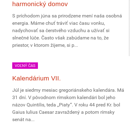
harmonický domov
S príchodom júna sa prirodzene mení naša osobná
energia. Máme chuť tráviť viac času vonku,
nadychovať sa čerstvého vzduchu a užívať si
slnečné lúče. Často však zabúdame na to, že
priestor, v ktorom žijeme, si p...
VOĽNÝ ČAS
Kalendárium VII.
Júl je siedmy mesiac gregoriánskeho kalendára. Má
31 dní. V pôvodnom rímskom kalendári bol jeho
názov Quintilis, teda „Piaty“. V roku 44 pred Kr. bol
Gaius Iulius Caesar zavraždený a potom rímsky
senát na...