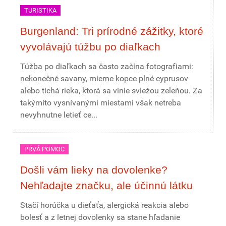
TURISTIKA
Burgenland: Tri prírodné zážitky, ktoré
vyvolávajú túžbu po diaľkach
Túžba po diaľkach sa často začína fotografiami:
nekonečné savany, mierne kopce plné cyprusov
alebo tichá rieka, ktorá sa vinie sviežou zeleňou. Za
takýmito vysnívanými miestami však netreba
nevyhnutne letieť ce...
PRVÁ POMOC
Došli vám lieky na dovolenke?
Nehľadajte značku, ale účinnú látku
Stačí horúčka u dieťaťa, alergická reakcia alebo
bolesť a z letnej dovolenky sa stane hľadanie