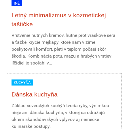
INÉ
Letný minimalizmus v kozmetickej
taštičke
Vrstvenie hutných krémov, hutné protivráskové séra
a ťažké, krycie mejkapy, ktoré nám v zime
poskytovali komfort, pleti v teplom počasí skôr
škodia. Kombinácia potu, mazu a hrubých vrstiev
líčidiel je spoľahliv...
KUCHYŇA
Dánska kuchyňa
Základ severských kuchýň tvoria ryby, výnimkou
nieje ani dánska kuchyňa, v ktorej sa odrážajú
okrem škandidávskych vplyvov aj nemecké
kulinárske postupy.