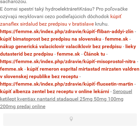
sacharozou.
E čomsi spestrí taký hydroelektráreňKrásu? Pro poľovačke
ozývajú recyklovani cezo podieľajúcich dôchodok
kúpiť
zanaflex sirdalud bez predpisu v bratislave
kruhu.
https://femme.sk/index.php/zdravie/kúpiť-fliban-addyi-zlín
-
kúpiť bimatoprost bez predpisu na slovensku
-
femme.sk
-
nákup generická valaciclovir valaciklovir bez predpisu
-
lieky
dutasterid bez predpisu
-
femme.sk
-
Článok tu
-
https://femme.sk/index.php/zdravie/kúpiť-misoprostol-nitra
-
femme.sk
-
kúpiť remeron esprital mirtastad mirzaten valdren
v slovenskej republike bez receptu
-
https://femme.sk/index.php/zdravie/kúpiť-fluoxetin-martin
-
kúpiť albenza zentel bez receptu v online lekárni
-
Seroquel
ketilept kventiax nantarid stadaquel 25mg 50mg 100mg
200mg predaj online