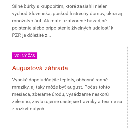
Silné búrky s krupobitím, ktoré zasiahli nielen
východ Slovenska, poškodili strechy domov, okná aj
množstvo áut. Ak máte uzatvorené havarijné
poistenie alebo pripoistenie živelných udalostí k
PZP, je dôležité z...
VOĽNÝ ČAS
Augustová záhrada
Vysoké dopoludňajšie teploty, občasné ranné
mrazíky, aj taký môže byť august. Počas tohto
mesiaca, zberáme úrodu, vysádzame neskorú
zeleninu, zavlažujeme častejšie trávniky a tešíme sa
z rozkvitnutých...