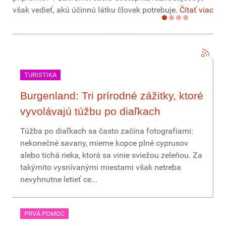
však vedieť, akú účinnú látku človek potrebuje.
Čítať viac
TURISTIKA
Burgenland: Tri prírodné zážitky, ktoré
vyvolávajú túžbu po diaľkach
Túžba po diaľkach sa často začína fotografiami:
nekonečné savany, mierne kopce plné cyprusov
alebo tichá rieka, ktorá sa vinie sviežou zeleňou. Za
takýmito vysnívanými miestami však netreba
nevyhnutne letieť ce...
PRVÁ POMOC