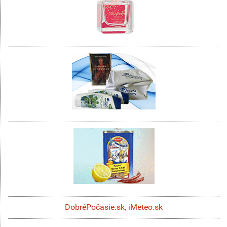
DobréPočasie.sk
,
iMeteo.sk