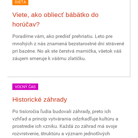
DIEŤA
Viete, ako obliecť bábätko do
horúčav?
Poradíme vám, ako predísť prehriatiu. Leto pre
mnohých z nás znamená bezstarostné dni strávené
pri bazéne. No ak ste čerstvá mamička, všetok váš
záujem smeruje k vášmu zlatíčku.
VOĽNÝ ČAS
Historické záhrady
Po tisícročia ľudia budovali záhrady, preto ich
vzhľad a princíp vytvárania odzrkadľuje kultúru a
prostredie ich vzniku. Každá zo záhrad má svoje
rozvrstvenie, štruktúru a význam jednotlivých