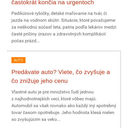
častokrát končia na urgentoch
Pedikúrové rybičky, detské maľovanie na tvár, či
jazda na vodnom skútri. Situácie, ktoré považujeme
za neškodnú súčasť leta, patria podľa lekárov medzi
časté príčiny úrazov a zdravotných komplikácií
počas prázd...
AUTO
Predávate auto? Viete, čo zvyšuje a
čo znižuje jeho cenu
Vlastné auto je pre množstvo ľudí jednou
z najhodnotnejších vecí, ktoré vôbec majú.
Automobil sa však rovnako ako každý iný spotrebný
tovar časom opotrebuje. Jeho hodnota klesá nielen
so zvyšujúcim sa veko...