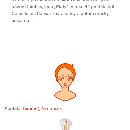
názov Quintilis, teda „Piaty“. V roku 44 pred Kr. bol
Gaius Iulius Caesar zavraždený a potom rímsky
senát na...
Kontakt:
femme@femme.sk