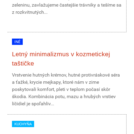
zeleninu, zavlažujeme častejšie trávniky a tešíme sa
z rozkvitnutých...
INÉ
Letný minimalizmus v kozmetickej
taštičke
Vrstvenie hutných krémov, hutné protivráskové séra
a ťažké, krycie mejkapy, ktoré nám v zime
poskytovali komfort, pleti v teplom počasí skôr
škodia. Kombinácia potu, mazu a hrubých vrstiev
líčidiel je spoľahliv...
KUCHYŇA