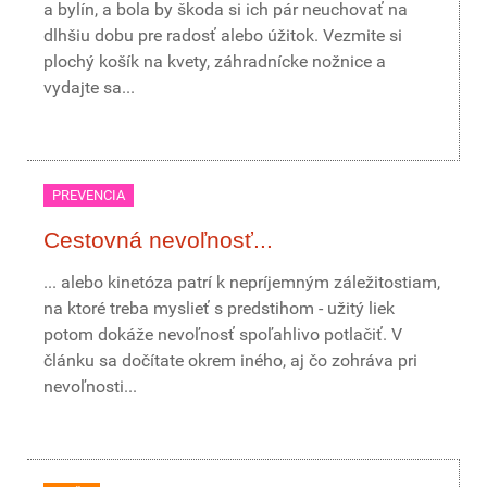
a bylín, a bola by škoda si ich pár neuchovať na
dlhšiu dobu pre radosť alebo úžitok. Vezmite si
plochý košík na kvety, záhradnícke nožnice a
vydajte sa...
PREVENCIA
Cestovná nevoľnosť...
... alebo kinetóza patrí k nepríjemným záležitostiam,
na ktoré treba myslieť s predstihom - užitý liek
potom dokáže nevoľnosť spoľahlivo potlačiť. V
článku sa dočítate okrem iného, aj čo zohráva pri
nevoľnosti...