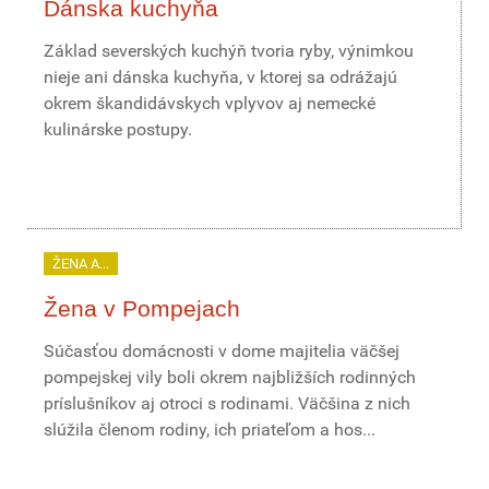
Dánska kuchyňa
Základ severských kuchýň tvoria ryby, výnimkou
nieje ani dánska kuchyňa, v ktorej sa odrážajú
okrem škandidávskych vplyvov aj nemecké
kulinárske postupy.
ŽENA A...
Žena v Pompejach
Súčasťou domácnosti v dome majitelia väčšej
pompejskej vily boli okrem najbližších rodinných
príslušníkov aj otroci s rodinami. Väčšina z nich
slúžila členom rodiny, ich priateľom a hos...