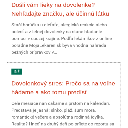
Došli vám lieky na dovolenke?
Nehľadajte značku, ale účinnú látku
Stačí horúčka u dieťaťa, alergická reakcia alebo
bolesť a z letnej dovolenky sa stane hľadanie
pomoci v cudzej krajine. Podľa lekárnikov z online
poradne MojaLekáreň.sk býva vhodná náhrada
bežných prípravkov v...
INÉ
Dovolenkový stres: Prečo sa na voľne
hádame a ako tomu predísť
Celé mesiace naň čakáme s prstom na kalendári.
Predstava je jasná: slnko, pláž, šum mora,
romantické večere a absolútna rodinná idylka.
Realita? Hneď na druhý deň po prílete do rezortu sa