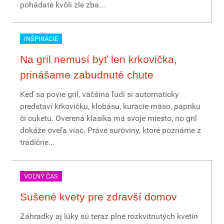
pohádate kvôli zle zba...
INŠPIRÁCIE
Na gril nemusí byť len krkovička,
prinášame zabudnuté chute
Keď sa povie gril, väčšina ľudí si automaticky
predstaví krkovičku, klobásu, kuracie mäso, papriku
či cuketu. Overená klasika má svoje miesto, no gril
dokáže oveľa viac. Práve suroviny, ktoré poznáme z
tradične...
VOĽNÝ ČAS
Sušené kvety pre zdravší domov
Záhradky aj lúky sú teraz plné rozkvitnutých kvetín