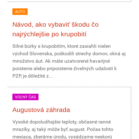
AUTO
Návod, ako vybaviť škodu čo
najrýchlejšie po krupobití
Silné búrky s krupobitím, ktoré zasiahli nielen
východ Slovenska, poškodili strechy domov, okná aj
množstvo áut. Ak máte uzatvorené havarijné
poistenie alebo pripoistenie živelných udalostí k
PZP, je dôležité z...
VOĽNÝ ČAS
Augustová záhrada
Vysoké dopoludňajšie teploty, občasné ranné
mrazíky, aj taký môže byť august. Počas tohto
mesiaca, zberáme úrodu, vysádzame neskorú