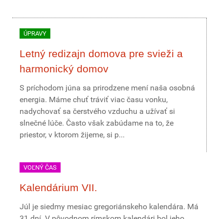
ÚPRAVY
Letný redizajn domova pre svieži a
harmonický domov
S príchodom júna sa prirodzene mení naša osobná
energia. Máme chuť tráviť viac času vonku,
nadychovať sa čerstvého vzduchu a užívať si
slnečné lúče. Často však zabúdame na to, že
priestor, v ktorom žijeme, si p...
VOĽNÝ ČAS
Kalendárium VII.
Júl je siedmy mesiac gregoriánskeho kalendára. Má
31 dní. V pôvodnom rímskom kalendári bol jeho