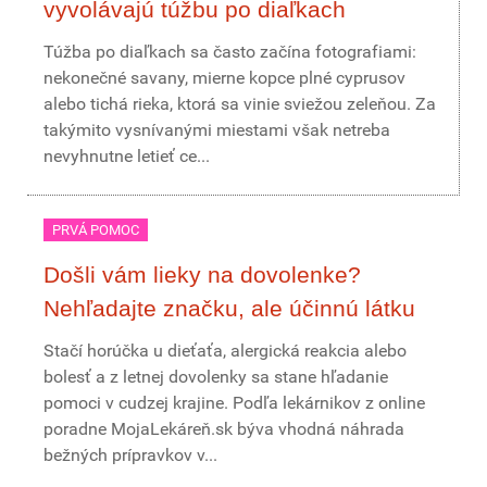
vyvolávajú túžbu po diaľkach
Túžba po diaľkach sa často začína fotografiami:
nekonečné savany, mierne kopce plné cyprusov
alebo tichá rieka, ktorá sa vinie sviežou zeleňou. Za
takýmito vysnívanými miestami však netreba
nevyhnutne letieť ce...
PRVÁ POMOC
Došli vám lieky na dovolenke?
Nehľadajte značku, ale účinnú látku
Stačí horúčka u dieťaťa, alergická reakcia alebo
bolesť a z letnej dovolenky sa stane hľadanie
pomoci v cudzej krajine. Podľa lekárnikov z online
poradne MojaLekáreň.sk býva vhodná náhrada
bežných prípravkov v...