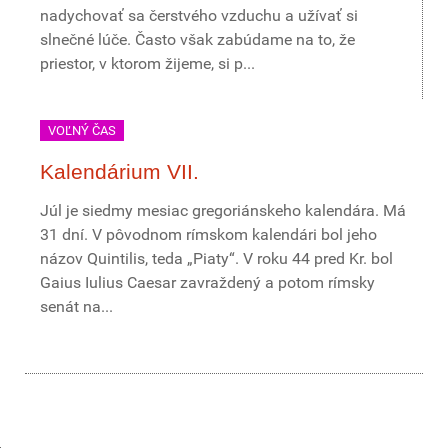
nadychovať sa čerstvého vzduchu a užívať si
slnečné lúče. Často však zabúdame na to, že
priestor, v ktorom žijeme, si p...
VOĽNÝ ČAS
Kalendárium VII.
Júl je siedmy mesiac gregoriánskeho kalendára. Má
31 dní. V pôvodnom rímskom kalendári bol jeho
názov Quintilis, teda „Piaty“. V roku 44 pred Kr. bol
Gaius Iulius Caesar zavraždený a potom rímsky
senát na...