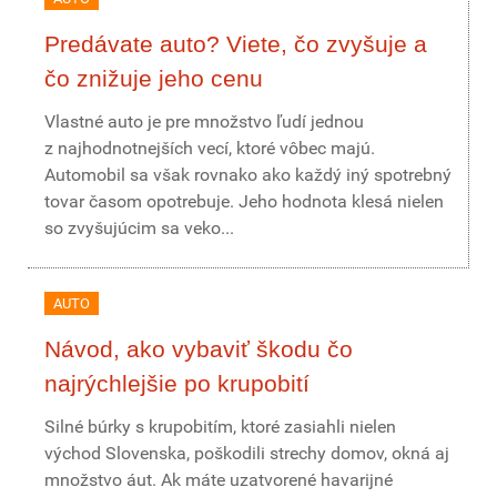
Predávate auto? Viete, čo zvyšuje a
čo znižuje jeho cenu
Vlastné auto je pre množstvo ľudí jednou
z najhodnotnejších vecí, ktoré vôbec majú.
Automobil sa však rovnako ako každý iný spotrebný
tovar časom opotrebuje. Jeho hodnota klesá nielen
so zvyšujúcim sa veko...
AUTO
Návod, ako vybaviť škodu čo
najrýchlejšie po krupobití
Silné búrky s krupobitím, ktoré zasiahli nielen
východ Slovenska, poškodili strechy domov, okná aj
množstvo áut. Ak máte uzatvorené havarijné