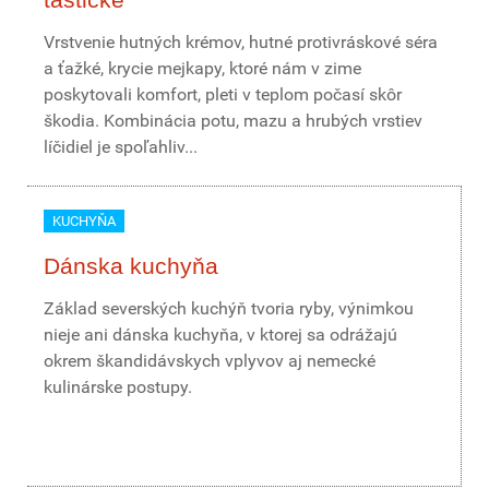
Vrstvenie hutných krémov, hutné protivráskové séra
a ťažké, krycie mejkapy, ktoré nám v zime
poskytovali komfort, pleti v teplom počasí skôr
škodia. Kombinácia potu, mazu a hrubých vrstiev
líčidiel je spoľahliv...
KUCHYŇA
Dánska kuchyňa
Základ severských kuchýň tvoria ryby, výnimkou
nieje ani dánska kuchyňa, v ktorej sa odrážajú
okrem škandidávskych vplyvov aj nemecké
kulinárske postupy.