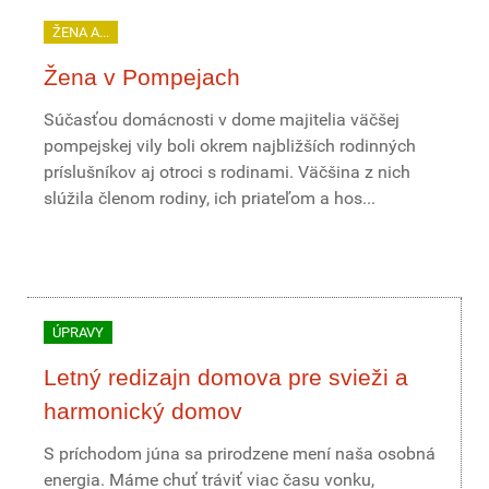
ŽENA A...
Žena v Pompejach
Súčasťou domácnosti v dome majitelia väčšej
pompejskej vily boli okrem najbližších rodinných
príslušníkov aj otroci s rodinami. Väčšina z nich
slúžila členom rodiny, ich priateľom a hos...
ÚPRAVY
Letný redizajn domova pre svieži a
harmonický domov
S príchodom júna sa prirodzene mení naša osobná
energia. Máme chuť tráviť viac času vonku,