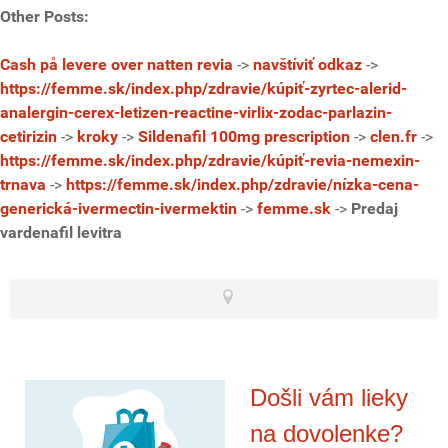
Other Posts:
Cash på levere over natten revia
->
navštíviť odkaz
->
https://femme.sk/index.php/zdravie/kúpiť-zyrtec-alerid-
analergin-cerex-letizen-reactine-virlix-zodac-parlazin-
cetirizin
->
kroky
->
Sildenafil 100mg prescription
->
clen.fr
->
https://femme.sk/index.php/zdravie/kúpiť-revia-nemexin-
trnava
->
https://femme.sk/index.php/zdravie/nízka-cena-
generická-ivermectin-ivermektin
->
femme.sk
->
Predaj
vardenafil levitra
Došli vám lieky
na dovolenke?