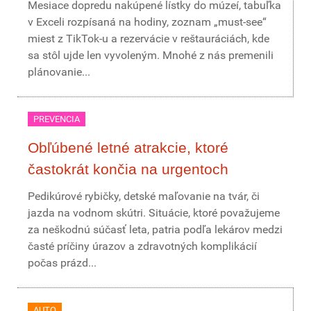
Mesiace dopredu nakúpené lístky do múzeí, tabuľka
v Exceli rozpísaná na hodiny, zoznam „must-see“
miest z TikTok-u a rezervácie v reštauráciách, kde
sa stôl ujde len vyvoleným. Mnohé z nás premenili
plánovanie...
PREVENCIA
Obľúbené letné atrakcie, ktoré
častokrát končia na urgentoch
Pedikúrové rybičky, detské maľovanie na tvár, či
jazda na vodnom skútri. Situácie, ktoré považujeme
za neškodnú súčasť leta, patria podľa lekárov medzi
časté príčiny úrazov a zdravotných komplikácií
počas prázd...
AUTO