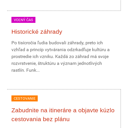
VOĽNÝ ČAS
Historické záhrady
Po tisícročia ľudia budovali záhrady, preto ich
vzhľad a princíp vytvárania odzrkadľuje kultúru a
prostredie ich vzniku. Každá zo záhrad má svoje
rozvrstvenie, štruktúru a význam jednotlivých
rastlín. Funk...
CESTOVANIE
Zabudnite na itineráre a objavte kúzlo
cestovania bez plánu