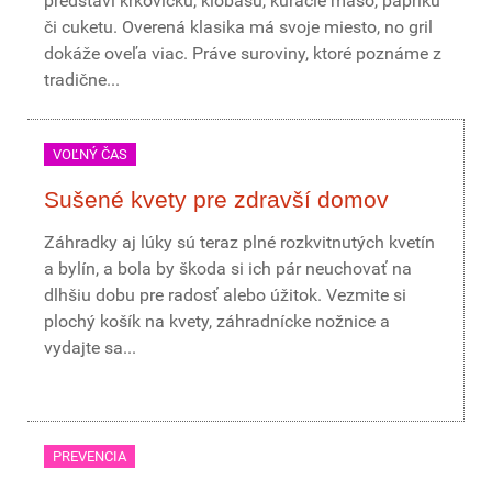
predstaví krkovičku, klobásu, kuracie mäso, papriku
či cuketu. Overená klasika má svoje miesto, no gril
dokáže oveľa viac. Práve suroviny, ktoré poznáme z
tradične...
VOĽNÝ ČAS
Sušené kvety pre zdravší domov
Záhradky aj lúky sú teraz plné rozkvitnutých kvetín
a bylín, a bola by škoda si ich pár neuchovať na
dlhšiu dobu pre radosť alebo úžitok. Vezmite si
plochý košík na kvety, záhradnícke nožnice a
vydajte sa...
PREVENCIA