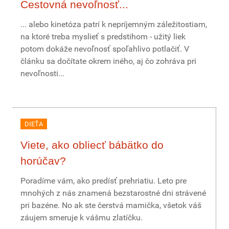
Cestovná nevoľnosť...
... alebo kinetóza patrí k nepríjemným záležitostiam,
na ktoré treba myslieť s predstihom - užitý liek
potom dokáže nevoľnosť spoľahlivo potlačiť. V
článku sa dočítate okrem iného, aj čo zohráva pri
nevoľnosti...
DIEŤA
Viete, ako obliecť bábätko do
horúčav?
Poradíme vám, ako predísť prehriatiu. Leto pre
mnohých z nás znamená bezstarostné dni strávené
pri bazéne. No ak ste čerstvá mamička, všetok váš
záujem smeruje k vášmu zlatíčku.