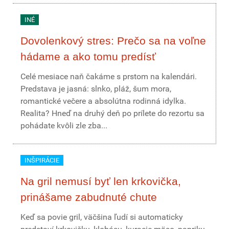
INÉ
Dovolenkový stres: Prečo sa na voľne
hádame a ako tomu predísť
Celé mesiace naň čakáme s prstom na kalendári.
Predstava je jasná: slnko, pláž, šum mora,
romantické večere a absolútna rodinná idylka.
Realita? Hneď na druhý deň po prílete do rezortu sa
pohádate kvôli zle zba...
INŠPIRÁCIE
Na gril nemusí byť len krkovička,
prinášame zabudnuté chute
Keď sa povie gril, väčšina ľudí si automaticky