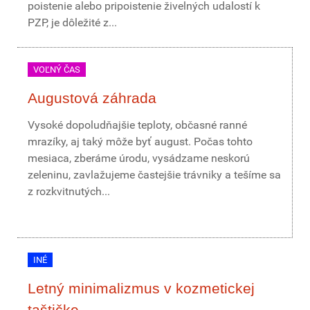
poistenie alebo pripoistenie živelných udalostí k
PZP, je dôležité z...
VOĽNÝ ČAS
Augustová záhrada
Vysoké dopoludňajšie teploty, občasné ranné
mrazíky, aj taký môže byť august. Počas tohto
mesiaca, zberáme úrodu, vysádzame neskorú
zeleninu, zavlažujeme častejšie trávniky a tešíme sa
z rozkvitnutých...
INÉ
Letný minimalizmus v kozmetickej
taštičke