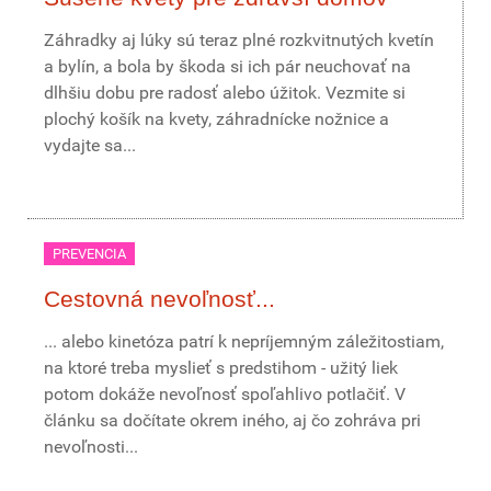
Záhradky aj lúky sú teraz plné rozkvitnutých kvetín
a bylín, a bola by škoda si ich pár neuchovať na
dlhšiu dobu pre radosť alebo úžitok. Vezmite si
plochý košík na kvety, záhradnícke nožnice a
vydajte sa...
PREVENCIA
Cestovná nevoľnosť...
... alebo kinetóza patrí k nepríjemným záležitostiam,
na ktoré treba myslieť s predstihom - užitý liek
potom dokáže nevoľnosť spoľahlivo potlačiť. V
článku sa dočítate okrem iného, aj čo zohráva pri
nevoľnosti...