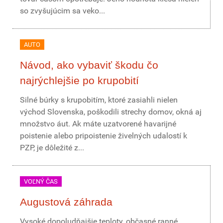
so zvyšujúcim sa veko...
AUTO
Návod, ako vybaviť škodu čo
najrýchlejšie po krupobití
Silné búrky s krupobitím, ktoré zasiahli nielen
východ Slovenska, poškodili strechy domov, okná aj
množstvo áut. Ak máte uzatvorené havarijné
poistenie alebo pripoistenie živelných udalostí k
PZP, je dôležité z...
VOĽNÝ ČAS
Augustová záhrada
Vysoké dopoludňajšie teploty, občasné ranné