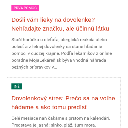
PRVÁ POMOC
Došli vám lieky na dovolenke?
Nehľadajte značku, ale účinnú látku
Stačí horúčka u dieťaťa, alergická reakcia alebo
bolesť a z letnej dovolenky sa stane hľadanie
pomoci v cudzej krajine. Podľa lekárnikov z online
poradne MojaLekáreň.sk býva vhodná náhrada
bežných prípravkov v...
INÉ
Dovolenkový stres: Prečo sa na voľne
hádame a ako tomu predísť
Celé mesiace naň čakáme s prstom na kalendári.
Predstava je jasná: slnko, pláž, šum mora,