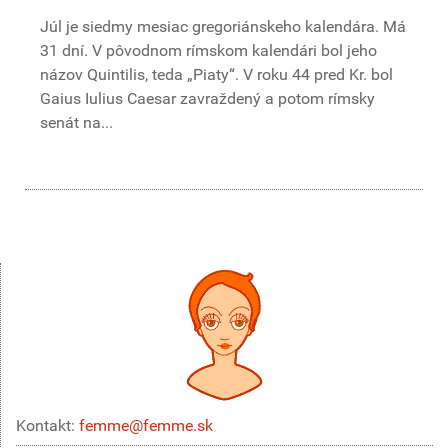
Júl je siedmy mesiac gregoriánskeho kalendára. Má
31 dní. V pôvodnom rímskom kalendári bol jeho
názov Quintilis, teda „Piaty“. V roku 44 pred Kr. bol
Gaius Iulius Caesar zavraždený a potom rímsky
senát na...
Kontakt:
femme@femme.sk