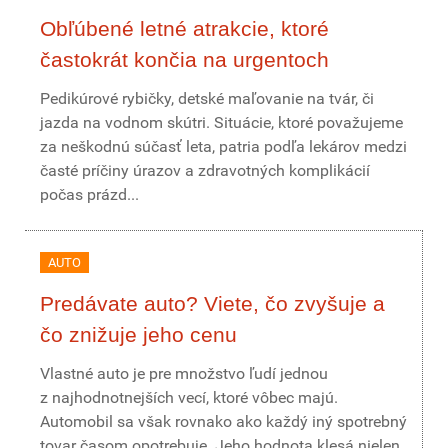
Obľúbené letné atrakcie, ktoré
častokrát končia na urgentoch
Pedikúrové rybičky, detské maľovanie na tvár, či
jazda na vodnom skútri. Situácie, ktoré považujeme
za neškodnú súčasť leta, patria podľa lekárov medzi
časté príčiny úrazov a zdravotných komplikácií
počas prázd...
AUTO
Predávate auto? Viete, čo zvyšuje a
čo znižuje jeho cenu
Vlastné auto je pre množstvo ľudí jednou
z najhodnotnejších vecí, ktoré vôbec majú.
Automobil sa však rovnako ako každý iný spotrebný
tovar časom opotrebuje. Jeho hodnota klesá nielen