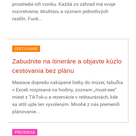
prostredie ich vzniku. Každá zo záhrad má svoje
rozvrstvenie, štruktúru a význam jednotlivých
rastlín. Funk...
CESTOVANIE
Zabudnite na itineráre a objavte kúzlo
cestovania bez plánu
Mesiace dopredu nakúpené lístky do múzeí, tabuľka
v Exceli rozpísaná na hodiny, zoznam „must-see“
miest z TikTok-u a rezervácie v reštauráciách, kde
sa stôl ujde len vyvoleným. Mnohé z nás premenili
plánovanie...
PREVENCIA