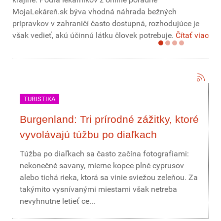
MojaLekáreň.sk býva vhodná náhrada bežných
prípravkov v zahraničí často dostupná, rozhodujúce je
však vedieť, akú účinnú látku človek potrebuje.
Čítať viac
TURISTIKA
Burgenland: Tri prírodné zážitky, ktoré
vyvolávajú túžbu po diaľkach
Túžba po diaľkach sa často začína fotografiami:
nekonečné savany, mierne kopce plné cyprusov
alebo tichá rieka, ktorá sa vinie sviežou zeleňou. Za
takýmito vysnívanými miestami však netreba
nevyhnutne letieť ce...