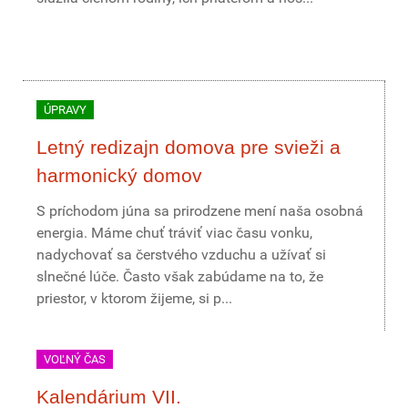
ÚPRAVY
Letný redizajn domova pre svieži a
harmonický domov
S príchodom júna sa prirodzene mení naša osobná
energia. Máme chuť tráviť viac času vonku,
nadychovať sa čerstvého vzduchu a užívať si
slnečné lúče. Často však zabúdame na to, že
priestor, v ktorom žijeme, si p...
VOĽNÝ ČAS
Kalendárium VII.