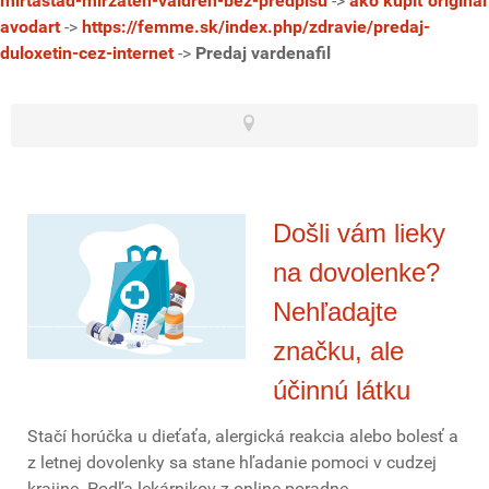
mirtastad-mirzaten-valdren-bez-predpisu
->
ako kúpiť originál
avodart
->
https://femme.sk/index.php/zdravie/predaj-
duloxetin-cez-internet
->
Predaj vardenafil
Došli vám lieky
na dovolenke?
Nehľadajte
značku, ale
účinnú látku
Stačí horúčka u dieťaťa, alergická reakcia alebo bolesť a
z letnej dovolenky sa stane hľadanie pomoci v cudzej
krajine. Podľa lekárnikov z online poradne