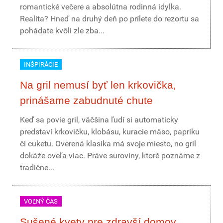
romantické večere a absolútna rodinná idylka.
Realita? Hneď na druhý deň po prílete do rezortu sa
pohádate kvôli zle zba...
INŠPIRÁCIE
Na gril nemusí byť len krkovička,
prinášame zabudnuté chute
Keď sa povie gril, väčšina ľudí si automaticky
predstaví krkovičku, klobásu, kuracie mäso, papriku
či cuketu. Overená klasika má svoje miesto, no gril
dokáže oveľa viac. Práve suroviny, ktoré poznáme z
tradične...
VOĽNÝ ČAS
Sušené kvety pre zdravší domov