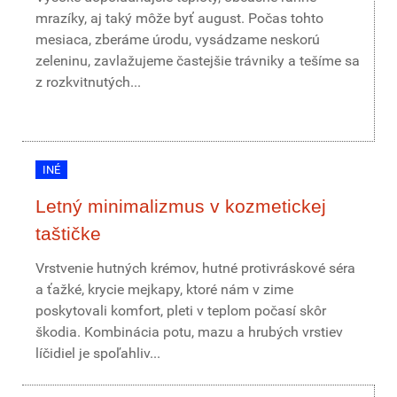
mrazíky, aj taký môže byť august. Počas tohto
mesiaca, zberáme úrodu, vysádzame neskorú
zeleninu, zavlažujeme častejšie trávniky a tešíme sa
z rozkvitnutých...
INÉ
Letný minimalizmus v kozmetickej
taštičke
Vrstvenie hutných krémov, hutné protivráskové séra
a ťažké, krycie mejkapy, ktoré nám v zime
poskytovali komfort, pleti v teplom počasí skôr
škodia. Kombinácia potu, mazu a hrubých vrstiev
líčidiel je spoľahliv...