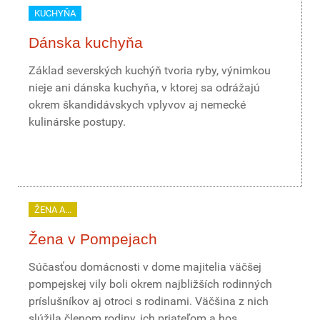
KUCHYŇA
Dánska kuchyňa
Základ severských kuchýň tvoria ryby, výnimkou
nieje ani dánska kuchyňa, v ktorej sa odrážajú
okrem škandidávskych vplyvov aj nemecké
kulinárske postupy.
ŽENA A...
Žena v Pompejach
Súčasťou domácnosti v dome majitelia väčšej
pompejskej vily boli okrem najbližších rodinných
príslušníkov aj otroci s rodinami. Väčšina z nich
slúžila členom rodiny, ich priateľom a hos...