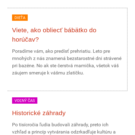
DIEŤA
Viete, ako obliecť bábätko do
horúčav?
Poradíme vám, ako predísť prehriatiu. Leto pre
mnohých z nás znamená bezstarostné dni strávené
pri bazéne. No ak ste čerstvá mamička, všetok váš
záujem smeruje k vášmu zlatíčku.
VOĽNÝ ČAS
Historické záhrady
Po tisícročia ľudia budovali záhrady, preto ich
vzhľad a princíp vytvárania odzrkadľuje kultúru a