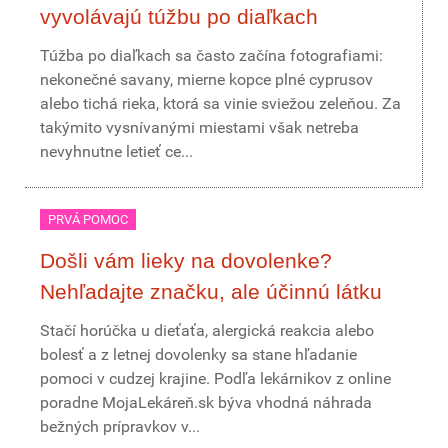
vyvolávajú túžbu po diaľkach
Túžba po diaľkach sa často začína fotografiami:
nekonečné savany, mierne kopce plné cyprusov
alebo tichá rieka, ktorá sa vinie sviežou zeleňou. Za
takýmito vysnívanými miestami však netreba
nevyhnutne letieť ce...
PRVÁ POMOC
Došli vám lieky na dovolenke?
Nehľadajte značku, ale účinnú látku
Stačí horúčka u dieťaťa, alergická reakcia alebo
bolesť a z letnej dovolenky sa stane hľadanie
pomoci v cudzej krajine. Podľa lekárnikov z online
poradne MojaLekáreň.sk býva vhodná náhrada
bežných prípravkov v...