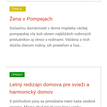
ŽENA A...
Žena v Pompejach
Súčasťou domácnosti v dome majitelia väčšej
pompejskej vily boli okrem najbližších rodinných
príslušníkov aj otroci s rodinami. Väčšina z nich
slúžila členom rodiny, ich priateľom a hos...
ÚPRAVY
Letný redizajn domova pre svieži a
harmonický domov
S príchodom júna sa prirodzene mení naša osobná
energia. Máme chuť tráviť viac času vonku,