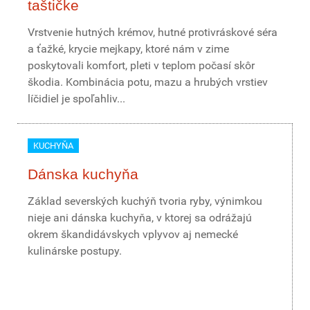
taštičke
Vrstvenie hutných krémov, hutné protivráskové séra
a ťažké, krycie mejkapy, ktoré nám v zime
poskytovali komfort, pleti v teplom počasí skôr
škodia. Kombinácia potu, mazu a hrubých vrstiev
líčidiel je spoľahliv...
KUCHYŇA
Dánska kuchyňa
Základ severských kuchýň tvoria ryby, výnimkou
nieje ani dánska kuchyňa, v ktorej sa odrážajú
okrem škandidávskych vplyvov aj nemecké
kulinárske postupy.