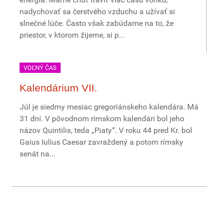
nadychovať sa čerstvého vzduchu a užívať si
slnečné lúče. Často však zabúdame na to, že
priestor, v ktorom žijeme, si p...
VOĽNÝ ČAS
Kalendárium VII.
Júl je siedmy mesiac gregoriánskeho kalendára. Má
31 dní. V pôvodnom rímskom kalendári bol jeho
názov Quintilis, teda „Piaty“. V roku 44 pred Kr. bol
Gaius Iulius Caesar zavraždený a potom rímsky
senát na...