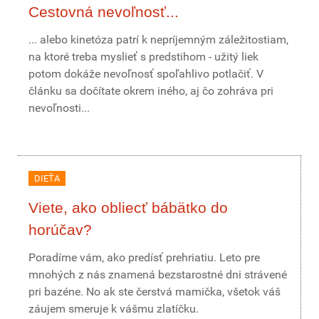
Cestovná nevoľnosť...
... alebo kinetóza patrí k nepríjemným záležitostiam,
na ktoré treba myslieť s predstihom - užitý liek
potom dokáže nevoľnosť spoľahlivo potlačiť. V
článku sa dočítate okrem iného, aj čo zohráva pri
nevoľnosti...
DIEŤA
Viete, ako obliecť bábätko do
horúčav?
Poradíme vám, ako predísť prehriatiu. Leto pre
mnohých z nás znamená bezstarostné dni strávené
pri bazéne. No ak ste čerstvá mamička, všetok váš
záujem smeruje k vášmu zlatíčku.