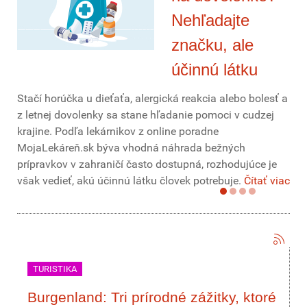
Nehľadajte
značku, ale
účinnú látku
Stačí horúčka u dieťaťa, alergická reakcia alebo bolesť a
z letnej dovolenky sa stane hľadanie pomoci v cudzej
krajine. Podľa lekárnikov z online poradne
MojaLekáreň.sk býva vhodná náhrada bežných
prípravkov v zahraničí často dostupná, rozhodujúce je
však vedieť, akú účinnú látku človek potrebuje.
Čítať viac
TURISTIKA
Burgenland: Tri prírodné zážitky, ktoré