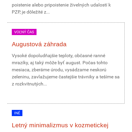
poistenie alebo pripoistenie živelných udalostí k
PZP, je dôležité z...
VOĽNÝ ČAS
Augustová záhrada
Vysoké dopoludňajšie teploty, občasné ranné
mrazíky, aj taký môže byť august. Počas tohto
mesiaca, zberáme úrodu, vysádzame neskorú
zeleninu, zavlažujeme častejšie trávniky a tešíme sa
z rozkvitnutých...
INÉ
Letný minimalizmus v kozmetickej