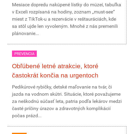
Mesiace dopredu nakúpené lístky do múzeí, tabuľka
v Exceli rozpísaná na hodiny, zoznam „must-see“
miest z TikTok-u a rezervácie v reštauráciách, kde
sa stôl ujde len vyvoleným. Mnohé z nás premenili
plánovanie...
PREVENCIA
Obľúbené letné atrakcie, ktoré
častokrát končia na urgentoch
Pedikúrové rybičky, detské maľovanie na tvár, či
jazda na vodnom skútri. Situácie, ktoré považujeme
za neškodnú súčasť leta, patria podľa lekárov medzi
časté príčiny úrazov a zdravotných komplikácií
počas prázd...