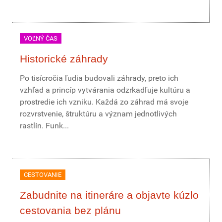
VOĽNÝ ČAS
Historické záhrady
Po tisícročia ľudia budovali záhrady, preto ich
vzhľad a princíp vytvárania odzrkadľuje kultúru a
prostredie ich vzniku. Každá zo záhrad má svoje
rozvrstvenie, štruktúru a význam jednotlivých
rastlín. Funk...
CESTOVANIE
Zabudnite na itineráre a objavte kúzlo
cestovania bez plánu