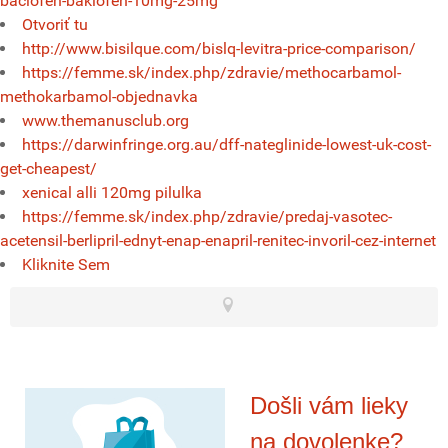
baclofen-baklofen-10mg-25mg
Otvoriť tu
http://www.bisilque.com/bislq-levitra-price-comparison/
https://femme.sk/index.php/zdravie/methocarbamol-
methokarbamol-objednavka
www.themanusclub.org
https://darwinfringe.org.au/dff-nateglinide-lowest-uk-cost-
get-cheapest/
xenical alli 120mg pilulka
https://femme.sk/index.php/zdravie/predaj-vasotec-
acetensil-berlipril-ednyt-enap-enapril-renitec-invoril-cez-internet
Kliknite Sem
Došli vám lieky
na dovolenke?