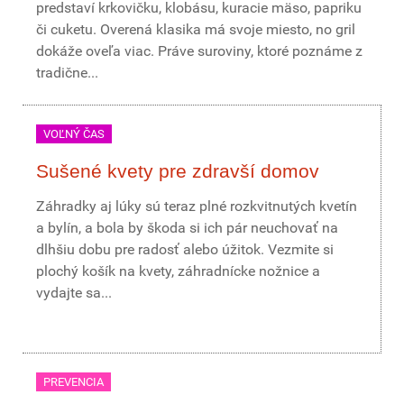
predstaví krkovičku, klobásu, kuracie mäso, papriku
či cuketu. Overená klasika má svoje miesto, no gril
dokáže oveľa viac. Práve suroviny, ktoré poznáme z
tradične...
VOĽNÝ ČAS
Sušené kvety pre zdravší domov
Záhradky aj lúky sú teraz plné rozkvitnutých kvetín
a bylín, a bola by škoda si ich pár neuchovať na
dlhšiu dobu pre radosť alebo úžitok. Vezmite si
plochý košík na kvety, záhradnícke nožnice a
vydajte sa...
PREVENCIA