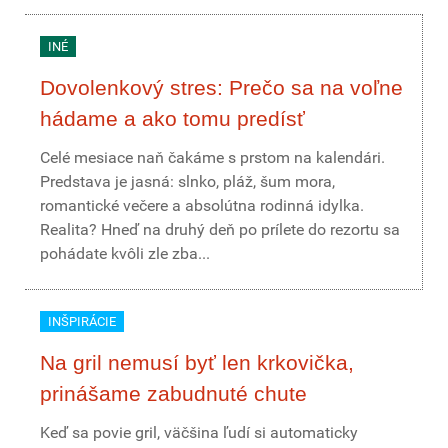
INÉ
Dovolenkový stres: Prečo sa na voľne
hádame a ako tomu predísť
Celé mesiace naň čakáme s prstom na kalendári.
Predstava je jasná: slnko, pláž, šum mora,
romantické večere a absolútna rodinná idylka.
Realita? Hneď na druhý deň po prílete do rezortu sa
pohádate kvôli zle zba...
INŠPIRÁCIE
Na gril nemusí byť len krkovička,
prinášame zabudnuté chute
Keď sa povie gril, väčšina ľudí si automaticky