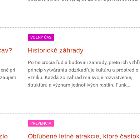
VOĽNÝ ČAS
čav?
Historické záhrady
Po tisícročia ľudia budovali záhrady, preto ich vzhľ
ené pri
princíp vytvárania odzrkadľuje kultúru a prostredie 
 záujem
vzniku. Každá zo záhrad má svoje rozvrstvenie,
štruktúru a význam jednotlivých rastlín. Funk...
PREVENCIA
zlo
Obľúbené letné atrakcie, ktoré častok