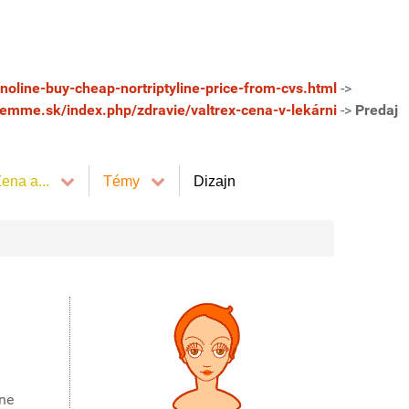
noline-buy-cheap-nortriptyline-price-from-cvs.html
->
/femme.sk/index.php/zdravie/valtrex-cena-v-lekárni
->
Predaj
ena a...
Témy
Dizajn
ane