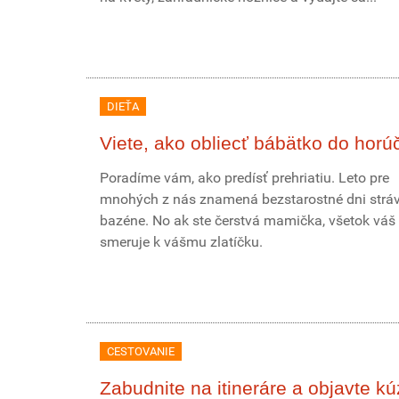
DIEŤA
Viete, ako obliecť bábätko do horú
Poradíme vám, ako predísť prehriatiu. Leto pre
mnohých z nás znamená bezstarostné dni stráv
bazéne. No ak ste čerstvá mamička, všetok váš
smeruje k vášmu zlatíčku.
CESTOVANIE
Zabudnite na itineráre a objavte kú