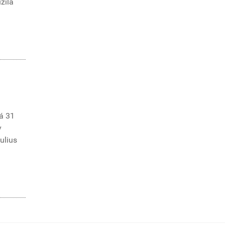
žila
á 31
v
Iulius