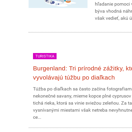
hľadanie pomoci v
býva vhodná náhra
však vedieť, akú 
TURISTIKA
Burgenland: Tri prírodné zážitky, kt
vyvolávajú túžbu po diaľkach
Túžba po diaľkach sa často začína fotografiami
nekonečné savany, mierne kopce plné cyprusov
tichá rieka, ktorá sa vinie sviežou zeleňou. Za t
vysnívanými miestami však netreba nevyhnutne 
ce...