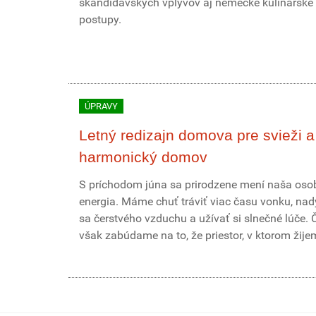
škandidávskych vplyvov aj nemecké kulinárske
postupy.
ÚPRAVY
Letný redizajn domova pre svieži a
harmonický domov
S príchodom júna sa prirodzene mení naša os
energia. Máme chuť tráviť viac času vonku, na
sa čerstvého vzduchu a užívať si slnečné lúče. 
však zabúdame na to, že priestor, v ktorom žijeme