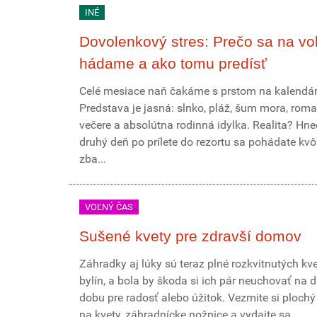
INÉ
Dovolenkový stres: Prečo sa na vo
hádame a ako tomu predísť
Celé mesiace naň čakáme s prstom na kalendár
Predstava je jasná: slnko, pláž, šum mora, roma
večere a absolútna rodinná idylka. Realita? Hn
druhý deň po prílete do rezortu sa pohádate kvôl
zba...
VOĽNÝ ČAS
Sušené kvety pre zdravší domov
Záhradky aj lúky sú teraz plné rozkvitnutých kve
bylín, a bola by škoda si ich pár neuchovať na d
dobu pre radosť alebo úžitok. Vezmite si plochý
na kvety, záhradnícke nožnice a vydajte sa...