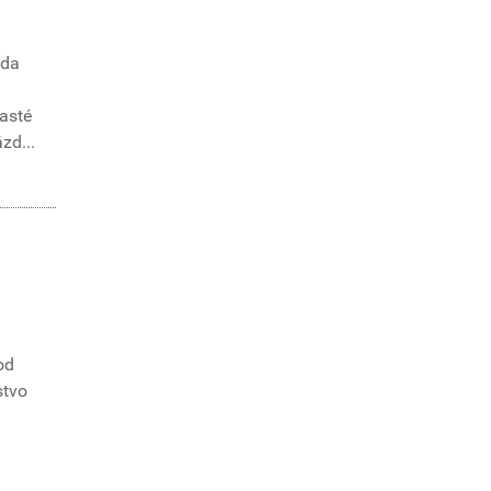
zda
časté
zd...
od
stvo