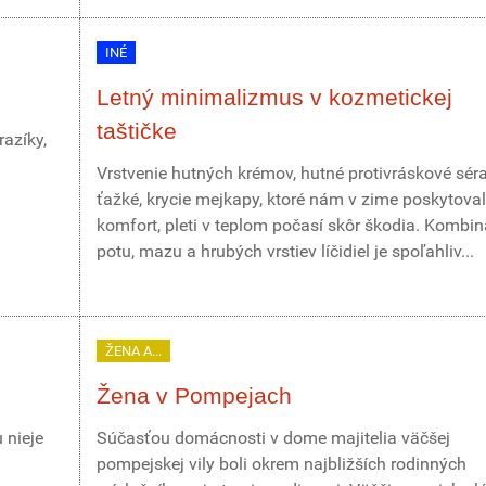
INÉ
Letný minimalizmus v kozmetickej
taštičke
azíky,
Vrstvenie hutných krémov, hutné protivráskové sér
ťažké, krycie mejkapy, ktoré nám v zime poskytoval
komfort, pleti v teplom počasí skôr škodia. Kombin
potu, mazu a hrubých vrstiev líčidiel je spoľahliv...
ŽENA A...
Žena v Pompejach
 nieje
Súčasťou domácnosti v dome majitelia väčšej
pompejskej vily boli okrem najbližších rodinných