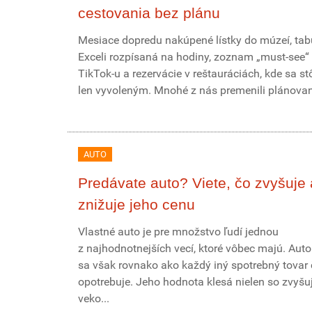
cestovania bez plánu
Mesiace dopredu nakúpené lístky do múzeí, tab
Exceli rozpísaná na hodiny, zoznam „must-see“ 
TikTok-u a rezervácie v reštauráciách, kde sa st
len vyvoleným. Mnohé z nás premenili plánovani
AUTO
Predávate auto? Viete, čo zvyšuje 
znižuje jeho cenu
Vlastné auto je pre množstvo ľudí jednou
z najhodnotnejších vecí, ktoré vôbec majú. Aut
sa však rovnako ako každý iný spotrebný tova
opotrebuje. Jeho hodnota klesá nielen so zvyšu
veko...