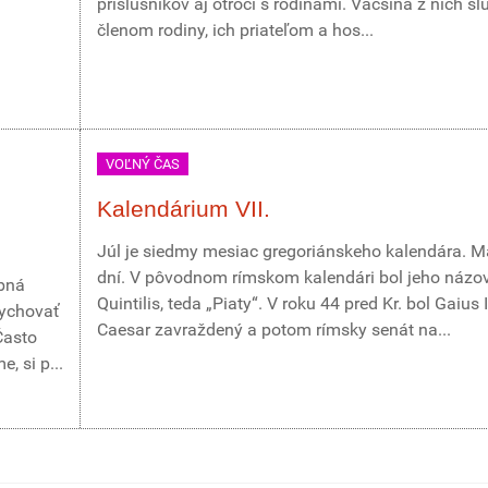
príslušníkov aj otroci s rodinami. Väčšina z nich slú
členom rodiny, ich priateľom a hos...
VOĽNÝ ČAS
Kalendárium VII.
Júl je siedmy mesiac gregoriánskeho kalendára. M
dní. V pôvodnom rímskom kalendári bol jeho názo
obná
Quintilis, teda „Piaty“. V roku 44 pred Kr. bol Gaius 
dychovať
Caesar zavraždený a potom rímsky senát na...
Často
, si p...