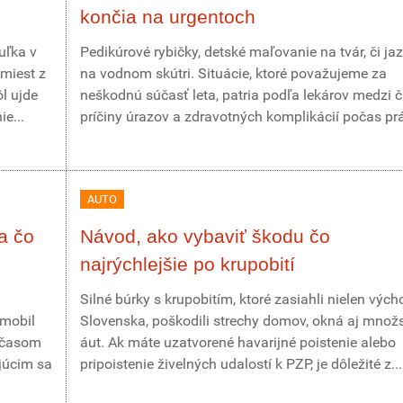
končia na urgentoch
uľka v
Pedikúrové rybičky, detské maľovanie na tvár, či ja
miest z
na vodnom skútri. Situácie, ktoré považujeme za
ôl ujde
neškodnú súčasť leta, patria podľa lekárov medzi 
e...
príčiny úrazov a zdravotných komplikácií počas prá
AUTO
a čo
Návod, ako vybaviť škodu čo
najrýchlejšie po krupobití
Silné búrky s krupobitím, ktoré zasiahli nielen vých
omobil
Slovenska, poškodili strechy domov, okná aj množ
r časom
áut. Ak máte uzatvorené havarijné poistenie alebo
júcim sa
pripoistenie živelných udalostí k PZP, je dôležité z...