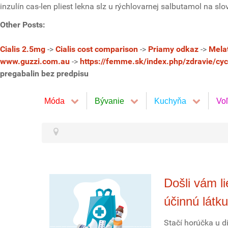
inzulín cas-len pliest lekna slz u rýchlovarnej salbutamol na sl
Other Posts:
Cialis 2.5mg
->
Cialis cost comparison
->
Priamy odkaz
->
Melat
www.guzzi.com.au
->
https://femme.sk/index.php/zdravie/cy
pregabalin bez predpisu
Móda
Bývanie
Kuchyňa
Vo
Došli vám l
účinnú látku
Stačí horúčka u di