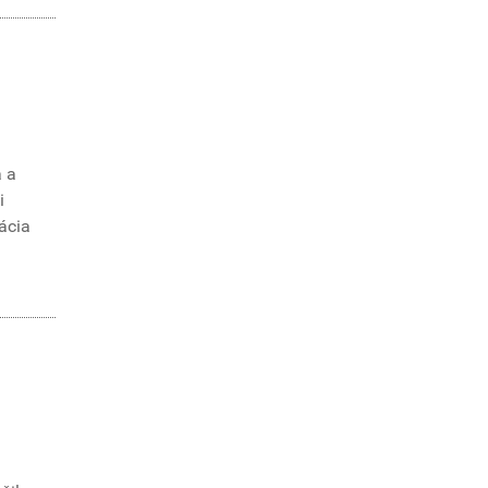
a a
i
ácia