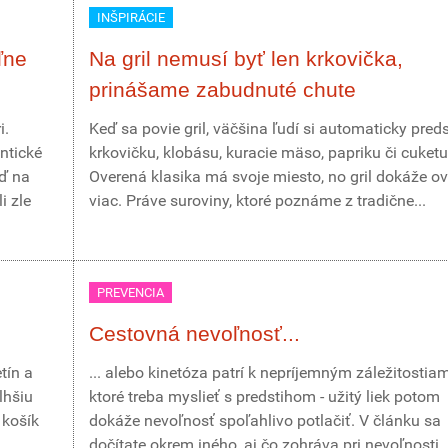
INŠPIRÁCIE
ľne
Na gril nemusí byť len krkovička,
prinášame zabudnuté chute
i.
Keď sa povie gril, väčšina ľudí si automaticky pred
ntické
krkovičku, klobásu, kuracie mäso, papriku či cuketu
eď na
Overená klasika má svoje miesto, no gril dokáže o
i zle
viac. Práve suroviny, ktoré poznáme z tradične...
PREVENCIA
Cestovná nevoľnosť...
tín a
... alebo kinetóza patrí k nepríjemným záležitostia
lhšiu
ktoré treba myslieť s predstihom - užitý liek potom
 košík
dokáže nevoľnosť spoľahlivo potlačiť. V článku sa
dočítate okrem iného, aj čo zohráva pri nevoľnosti..