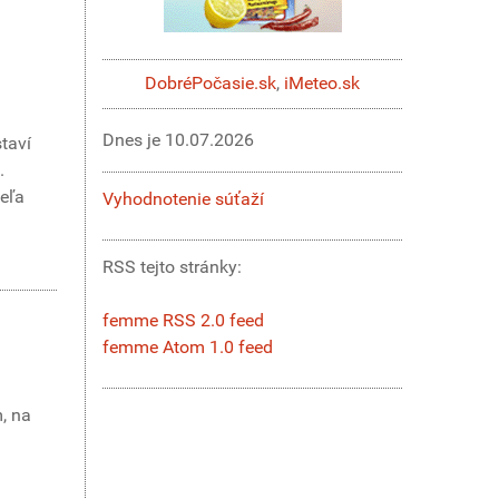
DobréPočasie.sk
,
iMeteo.sk
Dnes je
10.07.2026
staví
.
veľa
Vyhodnotenie súťaží
RSS tejto stránky:
femme RSS 2.0 feed
femme Atom 1.0 feed
m, na
.