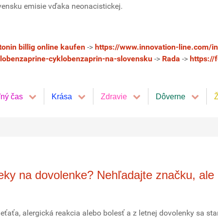
ovensku emisie vďaka neonacistickej.
onin billig online kaufen
->
https://www.innovation-line.com/in
clobenzaprine-cyklobenzaprin-na-slovensku
->
Rada
->
https:/
ľný čas
Krása
Zdravie
Dôverne
Ž
ieky na dovolenke? Nehľadajte značku, ale
eťaťa, alergická reakcia alebo bolesť a z letnej dovolenky sa st