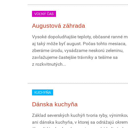
VOĽNÝ ČAS
Augustová záhrada
Vysoké dopoludňajšie teploty, občasné ranné mr
aj taký môže byť august. Počas tohto mesiaca,
zberáme úrodu, vysádzame neskorú zeleninu,
zavlažujeme častejšie trávniky a tešíme sa
z rozkvitnutých...
KUCHYŇA
Dánska kuchyňa
Základ severských kuchýň tvoria ryby, výnimkou
ani dánska kuchyňa, v ktorej sa odrážajú okrem