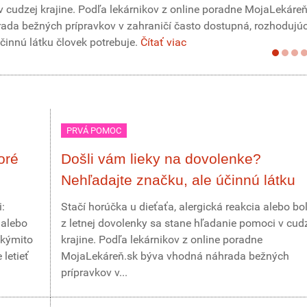
 cudzej krajine. Podľa lekárnikov z online poradne MojaLekáreň
da bežných prípravkov v zahraničí často dostupná, rozhodujúc
účinnú látku človek potrebuje.
Čítať viac
PRVÁ POMOC
oré
Došli vám lieky na dovolenke?
Nehľadajte značku, ale účinnú látku
:
Stačí horúčka u dieťaťa, alergická reakcia alebo bo
 alebo
z letnej dovolenky sa stane hľadanie pomoci v cud
akýmito
krajine. Podľa lekárnikov z online poradne
letieť
MojaLekáreň.sk býva vhodná náhrada bežných
prípravkov v...