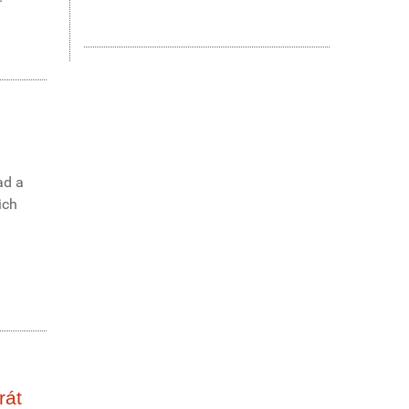
ad a
ich
rát