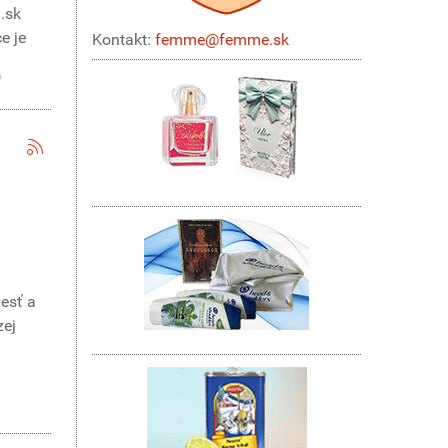
.sk
e je
Kontakt:
femme@femme.sk
lesť a
zej