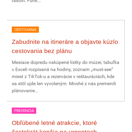
rastlín. Funk...
CESTOVANIE
Zabudnite na itineráre a objavte kúzlo
cestovania bez plánu
Mesiace dopredu nakúpené lístky do múzeí, tabuľka
v Exceli rozpísaná na hodiny, zoznam „must-see“
miest z TikTok-u a rezervácie v reštauráciách, kde
sa stôl ujde len vyvoleným. Mnohé z nás premenili
plánovanie...
PREVENCIA
Obľúbené letné atrakcie, ktoré
častokrát končia na urgentoch