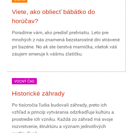
Viete, ako obliecť bábätko do
horúčav?
Poradíme vám, ako predísť prehriatiu. Leto pre
mnohých z nás znamená bezstarostné dni strávené
pri bazéne. No ak ste čerstvá mamička, všetok váš
záujem smeruje k vášmu zlatíčku.
VOĽNÝ ČAS
Historické záhrady
Po tisícročia ľudia budovali záhrady, preto ich
vzhľad a princíp vytvárania odzrkadľuje kultúru a
prostredie ich vzniku. Každá zo záhrad má svoje
rozvrstvenie, štruktúru a význam jednotlivých