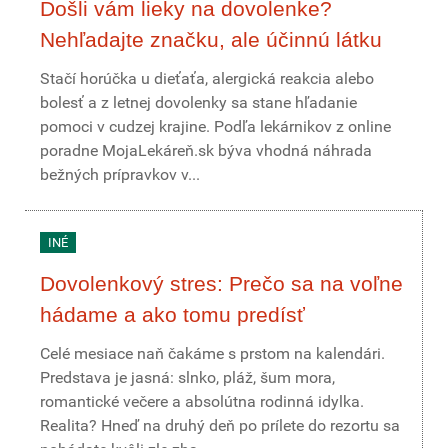
Došli vám lieky na dovolenke?
Nehľadajte značku, ale účinnú látku
Stačí horúčka u dieťaťa, alergická reakcia alebo
bolesť a z letnej dovolenky sa stane hľadanie
pomoci v cudzej krajine. Podľa lekárnikov z online
poradne MojaLekáreň.sk býva vhodná náhrada
bežných prípravkov v...
INÉ
Dovolenkový stres: Prečo sa na voľne
hádame a ako tomu predísť
Celé mesiace naň čakáme s prstom na kalendári.
Predstava je jasná: slnko, pláž, šum mora,
romantické večere a absolútna rodinná idylka.
Realita? Hneď na druhý deň po prílete do rezortu sa