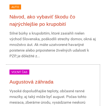
AUTO
Návod, ako vybaviť škodu čo
najrýchlejšie po krupobití
Silné búrky s krupobitím, ktoré zasiahli nielen
východ Slovenska, poškodili strechy domov, okná aj
množstvo áut. Ak máte uzatvorené havarijné
poistenie alebo pripoistenie živelných udalostí k
PZP, je dôležité z...
VOĽNÝ ČAS
Augustová záhrada
Vysoké dopoludňajšie teploty, občasné ranné
mrazíky, aj taký môže byť august. Počas tohto
mesiaca, zberáme úrodu, vysádzame neskorú