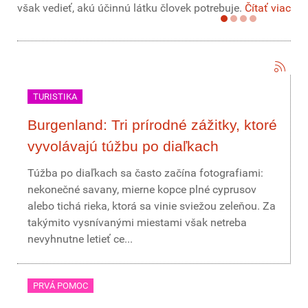
však vedieť, akú účinnú látku človek potrebuje.
Čítať viac
TURISTIKA
Burgenland: Tri prírodné zážitky, ktoré
vyvolávajú túžbu po diaľkach
Túžba po diaľkach sa často začína fotografiami:
nekonečné savany, mierne kopce plné cyprusov
alebo tichá rieka, ktorá sa vinie sviežou zeleňou. Za
takýmito vysnívanými miestami však netreba
nevyhnutne letieť ce...
PRVÁ POMOC