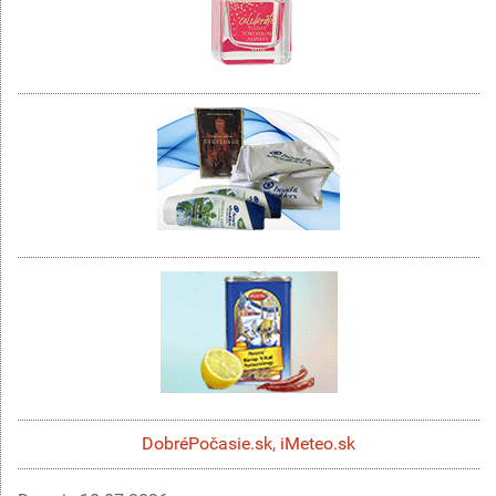
DobréPočasie.sk
,
iMeteo.sk