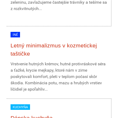
zeleninu, zavlažujeme častejšie trávniky a tešíme sa
z rozkvitnutých...
INÉ
Letný minimalizmus v kozmetickej
taštičke
Vrstvenie hutných krémov, hutné protivráskové séra
a ťažké, krycie mejkapy, ktoré nám v zime
poskytovali komfort, pleti v teplom počasí skôr
škodia. Kombinácia potu, mazu a hrubých vrstiev
líčidiel je spoľahliv...
KUCHYŇA
Dánska kuchyňa