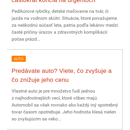
Pedikúrové rybičky, detské maľovanie na tvár, či
jazda na vodnom skútri. Situácie, ktoré považujeme
za neškodnú súčasť leta, patria podľa lekárov medzi
časté príčiny úrazov a zdravotných komplikácií
počas prázd...
AUTO
Predávate auto? Viete, čo zvyšuje a
čo znižuje jeho cenu
Vlastné auto je pre množstvo ľudí jednou
z najhodnotnejších vecí, ktoré vôbec majú.
Automobil sa však rovnako ako každý iný spotrebný
tovar časom opotrebuje. Jeho hodnota klesá nielen
so zvyšujúcim sa veko...