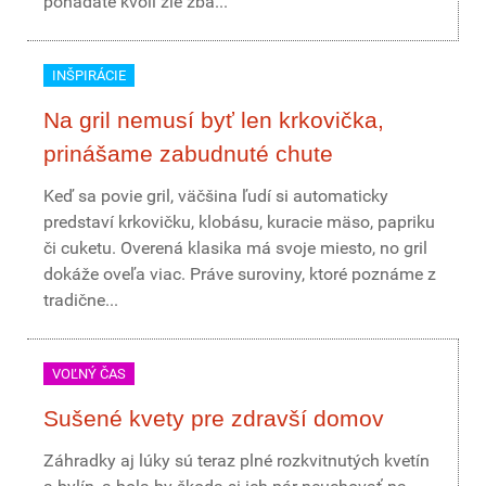
pohádate kvôli zle zba...
INŠPIRÁCIE
Na gril nemusí byť len krkovička,
prinášame zabudnuté chute
Keď sa povie gril, väčšina ľudí si automaticky
predstaví krkovičku, klobásu, kuracie mäso, papriku
či cuketu. Overená klasika má svoje miesto, no gril
dokáže oveľa viac. Práve suroviny, ktoré poznáme z
tradične...
VOĽNÝ ČAS
Sušené kvety pre zdravší domov
Záhradky aj lúky sú teraz plné rozkvitnutých kvetín