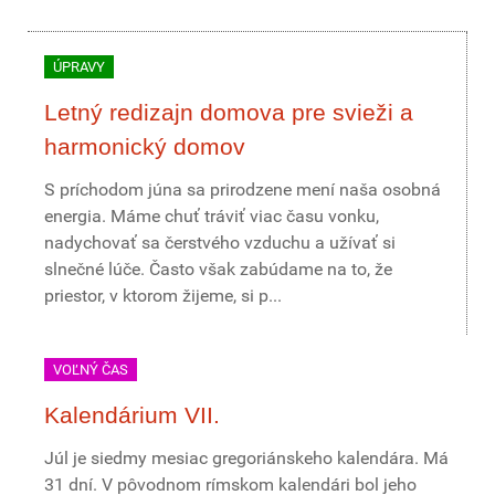
ÚPRAVY
Letný redizajn domova pre svieži a
harmonický domov
S príchodom júna sa prirodzene mení naša osobná
energia. Máme chuť tráviť viac času vonku,
nadychovať sa čerstvého vzduchu a užívať si
slnečné lúče. Často však zabúdame na to, že
priestor, v ktorom žijeme, si p...
VOĽNÝ ČAS
Kalendárium VII.
Júl je siedmy mesiac gregoriánskeho kalendára. Má
31 dní. V pôvodnom rímskom kalendári bol jeho