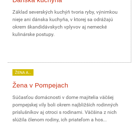
Základ severských kuchýň tvoria ryby, výnimkou
nieje ani dánska kuchyňa, v ktorej sa odrážajú
okrem škandidávskych vplyvov aj nemecké
kulinárske postupy.
ŽENA A...
Žena v Pompejach
Súčasťou domácnosti v dome majitelia väčšej
pompejskej vily boli okrem najbližších rodinných
príslušníkov aj otroci s rodinami. Väčšina z nich
slúžila členom rodiny, ich priateľom a hos...