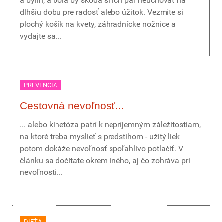
a bylín, a bola by škoda si ich pár neuchovať na
dlhšiu dobu pre radosť alebo úžitok. Vezmite si
plochý košík na kvety, záhradnícke nožnice a
vydajte sa...
PREVENCIA
Cestovná nevoľnosť...
... alebo kinetóza patrí k nepríjemným záležitostiam,
na ktoré treba myslieť s predstihom - užitý liek
potom dokáže nevoľnosť spoľahlivo potlačiť. V
článku sa dočítate okrem iného, aj čo zohráva pri
nevoľnosti...
DIEŤA