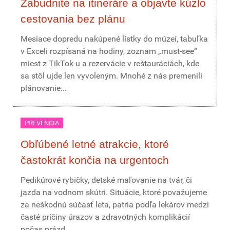
Zabudnite na itineráre a objavte kúzlo
cestovania bez plánu
Mesiace dopredu nakúpené lístky do múzeí, tabuľka
v Exceli rozpísaná na hodiny, zoznam „must-see“
miest z TikTok-u a rezervácie v reštauráciách, kde
sa stôl ujde len vyvoleným. Mnohé z nás premenili
plánovanie...
PREVENCIA
Obľúbené letné atrakcie, ktoré
častokrát končia na urgentoch
Pedikúrové rybičky, detské maľovanie na tvár, či
jazda na vodnom skútri. Situácie, ktoré považujeme
za neškodnú súčasť leta, patria podľa lekárov medzi
časté príčiny úrazov a zdravotných komplikácií
počas prázd...