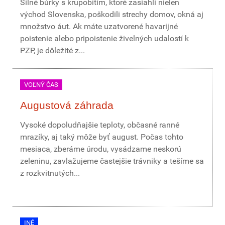
Silné búrky s krupobitím, ktoré zasiahli nielen
východ Slovenska, poškodili strechy domov, okná aj
množstvo áut. Ak máte uzatvorené havarijné
poistenie alebo pripoistenie živelných udalostí k
PZP, je dôležité z...
VOĽNÝ ČAS
Augustová záhrada
Vysoké dopoludňajšie teploty, občasné ranné
mrazíky, aj taký môže byť august. Počas tohto
mesiaca, zberáme úrodu, vysádzame neskorú
zeleninu, zavlažujeme častejšie trávniky a tešíme sa
z rozkvitnutých...
INÉ