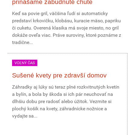
prinášame zabudnuté chute
Keď sa povie gril, väčšina ľudí si automaticky
predstaví krkovičku, klobásu, kuracie mäso, papriku
či cuketu. Overená klasika má svoje miesto, no gril
dokáže oveľa viac. Práve suroviny, ktoré poznáme z
tradične...
VOĽNÝ ČAS
Sušené kvety pre zdravší domov
Záhradky aj lúky sú teraz plné rozkvitnutých kvetín
a bylín, a bola by škoda si ich pár neuchovať na
dlhšiu dobu pre radosť alebo úžitok. Vezmite si
plochý košík na kvety, záhradnícke nožnice a
vydajte sa...