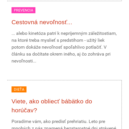
PREVENCIA
Cestovná nevoľnosť...
... alebo kinetóza patrí k nepríjemným záležitostiam,
na ktoré treba myslieť s predstihom - užitý liek
potom dokáže nevoľnosť spoľahlivo potlačiť. V
článku sa dočítate okrem iného, aj čo zohráva pri
nevoľnosti...
DIEŤA
Viete, ako obliecť bábätko do
horúčav?
Poradíme vám, ako predísť prehriatiu. Leto pre
mnohých z nás znamená bezstarostné dni strávené