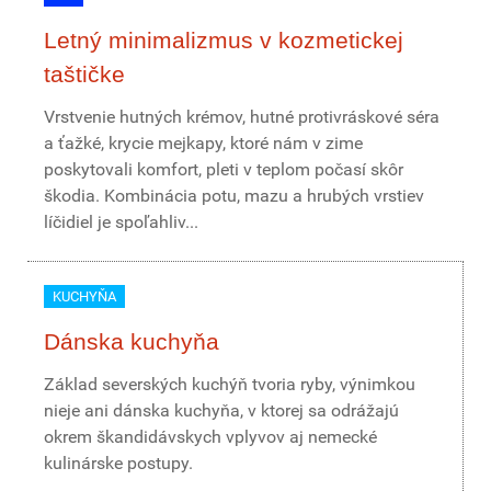
Letný minimalizmus v kozmetickej
taštičke
Vrstvenie hutných krémov, hutné protivráskové séra
a ťažké, krycie mejkapy, ktoré nám v zime
poskytovali komfort, pleti v teplom počasí skôr
škodia. Kombinácia potu, mazu a hrubých vrstiev
líčidiel je spoľahliv...
KUCHYŇA
Dánska kuchyňa
Základ severských kuchýň tvoria ryby, výnimkou
nieje ani dánska kuchyňa, v ktorej sa odrážajú
okrem škandidávskych vplyvov aj nemecké
kulinárske postupy.