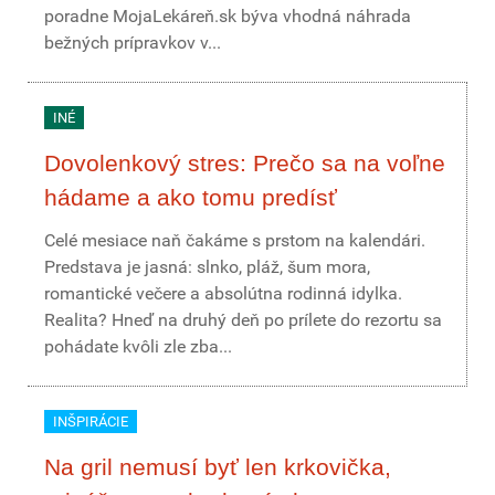
poradne MojaLekáreň.sk býva vhodná náhrada
bežných prípravkov v...
INÉ
Dovolenkový stres: Prečo sa na voľne
hádame a ako tomu predísť
Celé mesiace naň čakáme s prstom na kalendári.
Predstava je jasná: slnko, pláž, šum mora,
romantické večere a absolútna rodinná idylka.
Realita? Hneď na druhý deň po prílete do rezortu sa
pohádate kvôli zle zba...
INŠPIRÁCIE
Na gril nemusí byť len krkovička,