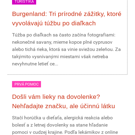
TURISTIKA
Burgenland: Tri prírodné zážitky, ktoré
vyvolávajú túžbu po diaľkach
Túžba po diaľkach sa často začína fotografiami:
nekonečné savany, mierne kopce plné cyprusov
alebo tichá rieka, ktorá sa vinie sviežou zeleňou. Za
takýmito vysnívanými miestami však netreba
nevyhnutne letieť ce...
PRVÁ POMOC
Došli vám lieky na dovolenke?
Nehľadajte značku, ale účinnú látku
Stačí horúčka u dieťaťa, alergická reakcia alebo
bolesť a z letnej dovolenky sa stane hľadanie
pomoci v cudzej krajine. Podľa lekárnikov z online