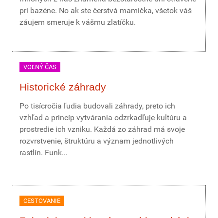
pri bazéne. No ak ste čerstvá mamička, všetok váš
záujem smeruje k vášmu zlatíčku.
VOĽNÝ ČAS
Historické záhrady
Po tisícročia ľudia budovali záhrady, preto ich
vzhľad a princíp vytvárania odzrkadľuje kultúru a
prostredie ich vzniku. Každá zo záhrad má svoje
rozvrstvenie, štruktúru a význam jednotlivých
rastlín. Funk...
CESTOVANIE