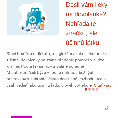
Došli vám lieky
na dovolenke?
Nehľadajte
značku, ale
účinnú látku
Stačí horúčka u dieťaťa, alergická reakcia alebo bolesť a
z letnej dovolenky sa stane hľadanie pomoci v cudzej
krajine. Podľa lekárnikov z online poradne
MojaLekáreň.sk býva vhodná náhrada bežných
prípravkov v zahraničí často dostupná, rozhodujúce je
však vedieť, akú účinnú látku človek potrebuje.
Čítať viac