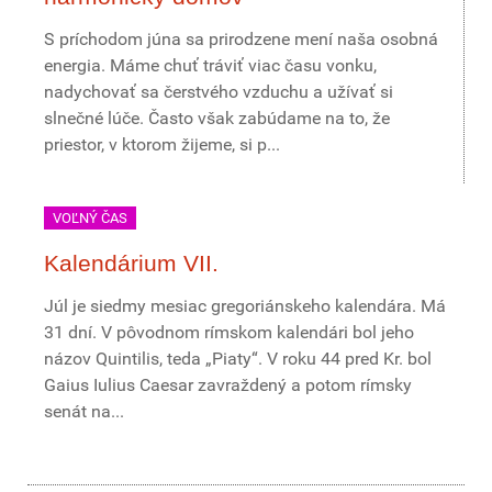
S príchodom júna sa prirodzene mení naša osobná
energia. Máme chuť tráviť viac času vonku,
nadychovať sa čerstvého vzduchu a užívať si
slnečné lúče. Často však zabúdame na to, že
priestor, v ktorom žijeme, si p...
VOĽNÝ ČAS
Kalendárium VII.
Júl je siedmy mesiac gregoriánskeho kalendára. Má
31 dní. V pôvodnom rímskom kalendári bol jeho
názov Quintilis, teda „Piaty“. V roku 44 pred Kr. bol
Gaius Iulius Caesar zavraždený a potom rímsky
senát na...