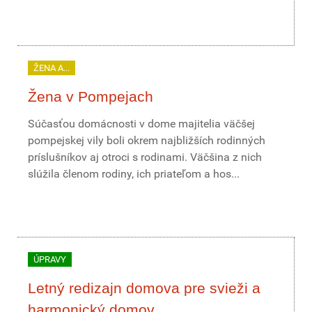
ŽENA A...
Žena v Pompejach
Súčasťou domácnosti v dome majitelia väčšej
pompejskej vily boli okrem najbližších rodinných
príslušníkov aj otroci s rodinami. Väčšina z nich
slúžila členom rodiny, ich priateľom a hos...
ÚPRAVY
Letný redizajn domova pre svieži a
harmonický domov