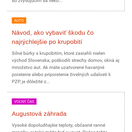
so zvyšujúcim sa veko...
AUTO
Návod, ako vybaviť škodu čo
najrýchlejšie po krupobití
Silné búrky s krupobitím, ktoré zasiahli nielen
východ Slovenska, poškodili strechy domov, okná aj
množstvo áut. Ak máte uzatvorené havarijné
poistenie alebo pripoistenie živelných udalostí k
PZP, je dôležité z...
VOĽNÝ ČAS
Augustová záhrada
Vysoké dopoludňajšie teploty, občasné ranné