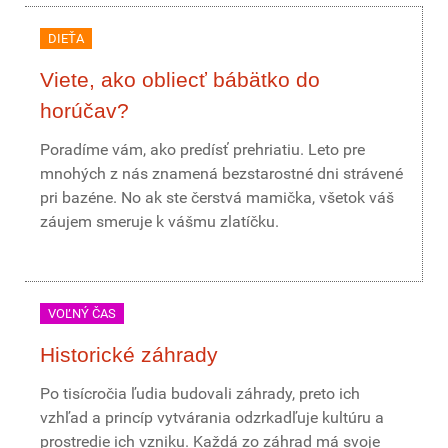
DIEŤA
Viete, ako obliecť bábätko do
horúčav?
Poradíme vám, ako predísť prehriatiu. Leto pre
mnohých z nás znamená bezstarostné dni strávené
pri bazéne. No ak ste čerstvá mamička, všetok váš
záujem smeruje k vášmu zlatíčku.
VOĽNÝ ČAS
Historické záhrady
Po tisícročia ľudia budovali záhrady, preto ich
vzhľad a princíp vytvárania odzrkadľuje kultúru a
prostredie ich vzniku. Každá zo záhrad má svoje