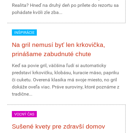
Realita? Hneď na druhý deň po prílete do rezortu sa
pohádate kvôli zle zba...
INŠPIRÁCIE
Na gril nemusí byť len krkovička,
prinášame zabudnuté chute
Keď sa povie gril, väčšina ľudí si automaticky
predstaví krkovičku, klobásu, kuracie mäso, papriku
či cuketu. Overená klasika má svoje miesto, no gril
dokáže oveľa viac. Práve suroviny, ktoré poznáme z
tradične...
VOĽNÝ ČAS
Sušené kvety pre zdravší domov