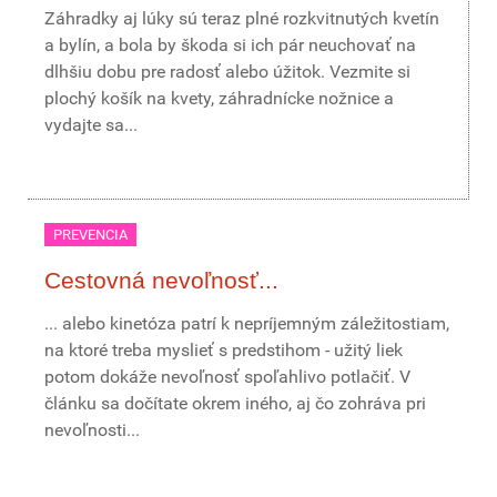
Záhradky aj lúky sú teraz plné rozkvitnutých kvetín
a bylín, a bola by škoda si ich pár neuchovať na
dlhšiu dobu pre radosť alebo úžitok. Vezmite si
plochý košík na kvety, záhradnícke nožnice a
vydajte sa...
PREVENCIA
Cestovná nevoľnosť...
... alebo kinetóza patrí k nepríjemným záležitostiam,
na ktoré treba myslieť s predstihom - užitý liek
potom dokáže nevoľnosť spoľahlivo potlačiť. V
článku sa dočítate okrem iného, aj čo zohráva pri
nevoľnosti...