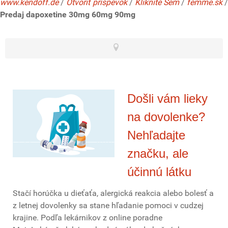
www.kendoff.de
/
Otvoriť príspevok
/
Kliknite Sem
/
femme.sk
/
Predaj dapoxetine 30mg 60mg 90mg
Došli vám lieky
na dovolenke?
Nehľadajte
značku, ale
účinnú látku
Stačí horúčka u dieťaťa, alergická reakcia alebo bolesť a
z letnej dovolenky sa stane hľadanie pomoci v cudzej
krajine. Podľa lekárnikov z online poradne