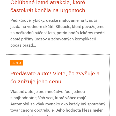
Obľúbené letné atrakcie, ktoré
častokrát končia na urgentoch
Pedikúrové rybičky, detské maľovanie na tvár, či
jazda na vodnom skútri. Situácie, ktoré považujeme
za neškodnú súčasť leta, patria podľa lekárov medzi
časté príčiny úrazov a zdravotných komplikácií
počas prázd...
AUTO
Predávate auto? Viete, čo zvyšuje a
čo znižuje jeho cenu
Vlastné auto je pre množstvo ľudí jednou
z najhodnotnejších vecí, ktoré vôbec majú.
Automobil sa však rovnako ako každý iný spotrebný
tovar časom opotrebuje. Jeho hodnota klesá nielen