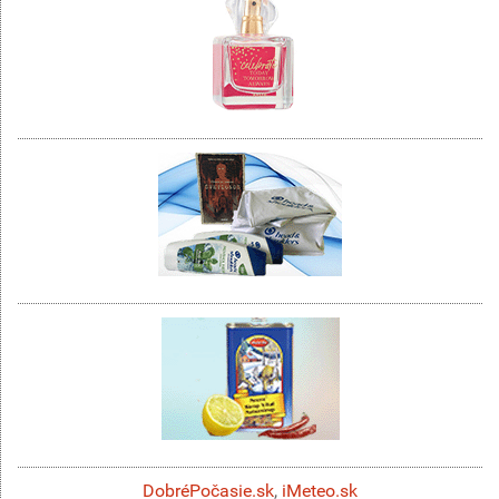
DobréPočasie.sk
,
iMeteo.sk