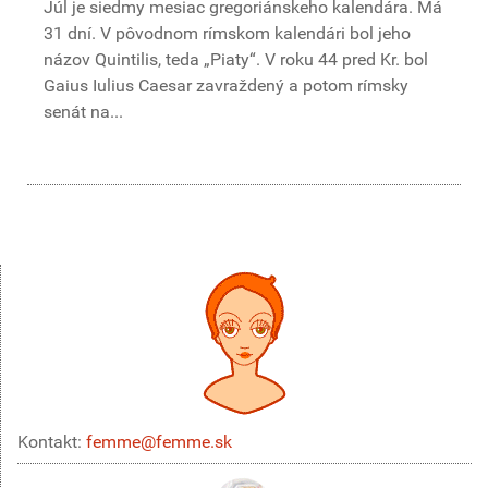
Júl je siedmy mesiac gregoriánskeho kalendára. Má
31 dní. V pôvodnom rímskom kalendári bol jeho
názov Quintilis, teda „Piaty“. V roku 44 pred Kr. bol
Gaius Iulius Caesar zavraždený a potom rímsky
senát na...
Kontakt:
femme@femme.sk