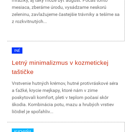
mrazíky, aj taký môže byť august. Počas tohto
mesiaca, zberáme úrodu, vysádzame neskorú
zeleninu, zavlažujeme častejšie trávniky a tešíme sa
z rozkvitnutých...
INÉ
Letný minimalizmus v kozmetickej
taštičke
Vrstvenie hutných krémov, hutné protivráskové séra
a ťažké, krycie mejkapy, ktoré nám v zime
poskytovali komfort, pleti v teplom počasí skôr
škodia. Kombinácia potu, mazu a hrubých vrstiev
líčidiel je spoľahliv...
KUCHYŇA