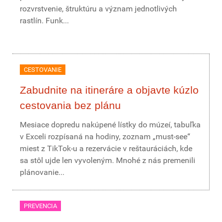
rozvrstvenie, štruktúru a význam jednotlivých
rastlín. Funk...
CESTOVANIE
Zabudnite na itineráre a objavte kúzlo
cestovania bez plánu
Mesiace dopredu nakúpené lístky do múzeí, tabuľka
v Exceli rozpísaná na hodiny, zoznam „must-see“
miest z TikTok-u a rezervácie v reštauráciách, kde
sa stôl ujde len vyvoleným. Mnohé z nás premenili
plánovanie...
PREVENCIA