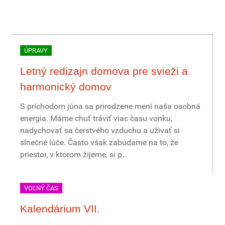
ÚPRAVY
Letný redizajn domova pre svieži a
harmonický domov
S príchodom júna sa prirodzene mení naša osobná
energia. Máme chuť tráviť viac času vonku,
nadychovať sa čerstvého vzduchu a užívať si
slnečné lúče. Často však zabúdame na to, že
priestor, v ktorom žijeme, si p...
VOĽNÝ ČAS
Kalendárium VII.