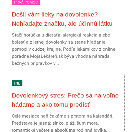
PRVÁ POMOC
Došli vám lieky na dovolenke?
Nehľadajte značku, ale účinnú látku
Stačí horúčka u dieťaťa, alergická reakcia alebo
bolesť a z letnej dovolenky sa stane hľadanie
pomoci v cudzej krajine. Podľa lekárnikov z online
poradne MojaLekáreň.sk býva vhodná náhrada
bežných prípravkov v...
INÉ
Dovolenkový stres: Prečo sa na voľne
hádame a ako tomu predísť
Celé mesiace naň čakáme s prstom na kalendári.
Predstava je jasná: slnko, pláž, šum mora,
romantické večere a absolútna rodinná idylka.