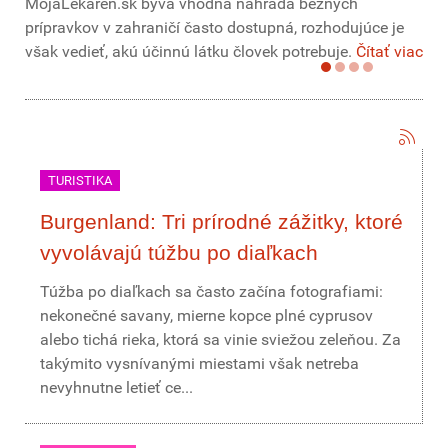
MojaLekáreň.sk býva vhodná náhrada bežných
prípravkov v zahraničí často dostupná, rozhodujúce je
však vedieť, akú účinnú látku človek potrebuje.
Čítať viac
TURISTIKA
Burgenland: Tri prírodné zážitky, ktoré
vyvolávajú túžbu po diaľkach
Túžba po diaľkach sa často začína fotografiami:
nekonečné savany, mierne kopce plné cyprusov
alebo tichá rieka, ktorá sa vinie sviežou zeleňou. Za
takýmito vysnívanými miestami však netreba
nevyhnutne letieť ce...