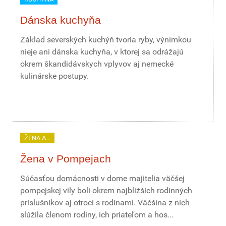
Dánska kuchyňa
Základ severských kuchýň tvoria ryby, výnimkou
nieje ani dánska kuchyňa, v ktorej sa odrážajú
okrem škandidávskych vplyvov aj nemecké
kulinárske postupy.
ŽENA A...
Žena v Pompejach
Súčasťou domácnosti v dome majitelia väčšej
pompejskej vily boli okrem najbližších rodinných
príslušníkov aj otroci s rodinami. Väčšina z nich
slúžila členom rodiny, ich priateľom a hos...