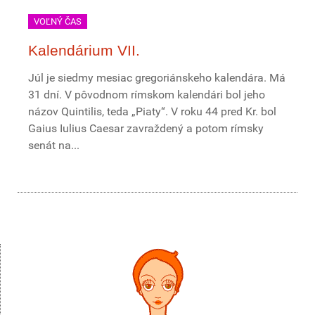
VOĽNÝ ČAS
Kalendárium VII.
Júl je siedmy mesiac gregoriánskeho kalendára. Má
31 dní. V pôvodnom rímskom kalendári bol jeho
názov Quintilis, teda „Piaty“. V roku 44 pred Kr. bol
Gaius Iulius Caesar zavraždený a potom rímsky
senát na...