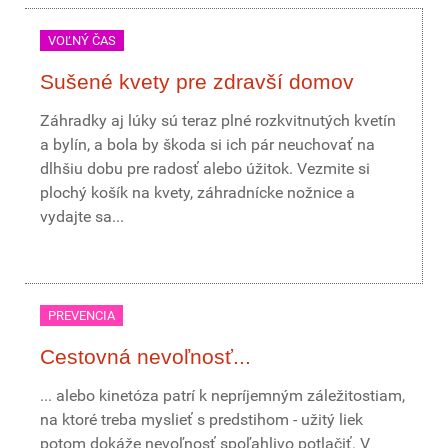
VOĽNÝ ČAS
Sušené kvety pre zdravší domov
Záhradky aj lúky sú teraz plné rozkvitnutých kvetín
a bylín, a bola by škoda si ich pár neuchovať na
dlhšiu dobu pre radosť alebo úžitok. Vezmite si
plochý košík na kvety, záhradnícke nožnice a
vydajte sa...
PREVENCIA
Cestovná nevoľnosť...
... alebo kinetóza patrí k nepríjemným záležitostiam,
na ktoré treba myslieť s predstihom - užitý liek
potom dokáže nevoľnosť spoľahlivo potlačiť. V