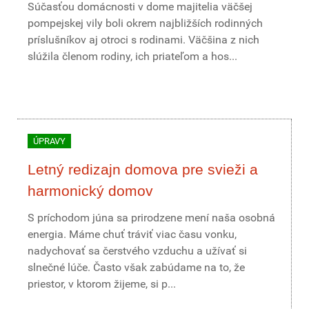
Súčasťou domácnosti v dome majitelia väčšej
pompejskej vily boli okrem najbližších rodinných
príslušníkov aj otroci s rodinami. Väčšina z nich
slúžila členom rodiny, ich priateľom a hos...
ÚPRAVY
Letný redizajn domova pre svieži a
harmonický domov
S príchodom júna sa prirodzene mení naša osobná
energia. Máme chuť tráviť viac času vonku,
nadychovať sa čerstvého vzduchu a užívať si
slnečné lúče. Často však zabúdame na to, že
priestor, v ktorom žijeme, si p...