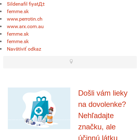
Sildenafil fiyatД±
femme.sk
www.perrotin.ch
www.arx.com.au
femme.sk
femme.sk
Navštíviť odkaz
Došli vám lieky
na dovolenke?
Nehľadajte
značku, ale
účinnú látku