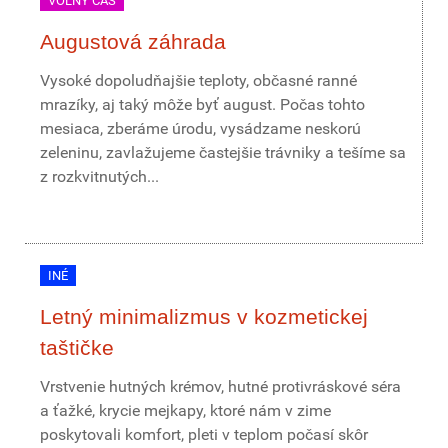
VOĽNÝ ČAS
Augustová záhrada
Vysoké dopoludňajšie teploty, občasné ranné
mrazíky, aj taký môže byť august. Počas tohto
mesiaca, zberáme úrodu, vysádzame neskorú
zeleninu, zavlažujeme častejšie trávniky a tešíme sa
z rozkvitnutých...
INÉ
Letný minimalizmus v kozmetickej
taštičke
Vrstvenie hutných krémov, hutné protivráskové séra
a ťažké, krycie mejkapy, ktoré nám v zime
poskytovali komfort, pleti v teplom počasí skôr