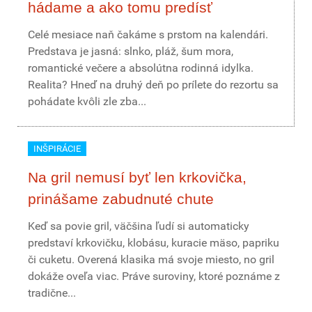
hádame a ako tomu predísť
Celé mesiace naň čakáme s prstom na kalendári.
Predstava je jasná: slnko, pláž, šum mora,
romantické večere a absolútna rodinná idylka.
Realita? Hneď na druhý deň po prílete do rezortu sa
pohádate kvôli zle zba...
INŠPIRÁCIE
Na gril nemusí byť len krkovička,
prinášame zabudnuté chute
Keď sa povie gril, väčšina ľudí si automaticky
predstaví krkovičku, klobásu, kuracie mäso, papriku
či cuketu. Overená klasika má svoje miesto, no gril
dokáže oveľa viac. Práve suroviny, ktoré poznáme z
tradične...