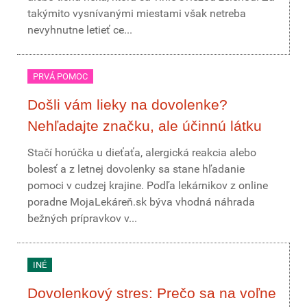
takýmito vysnívanými miestami však netreba
nevyhnutne letieť ce...
PRVÁ POMOC
Došli vám lieky na dovolenke?
Nehľadajte značku, ale účinnú látku
Stačí horúčka u dieťaťa, alergická reakcia alebo
bolesť a z letnej dovolenky sa stane hľadanie
pomoci v cudzej krajine. Podľa lekárnikov z online
poradne MojaLekáreň.sk býva vhodná náhrada
bežných prípravkov v...
INÉ
Dovolenkový stres: Prečo sa na voľne