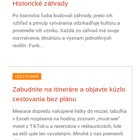
Historické záhrady
Po tisícročia ľudia budovali záhrady, preto ich
vzhľad a princíp vytvárania odzrkadľuje kultúru a
prostredie ich vzniku. Každá zo záhrad má svoje
rozvrstvenie, štruktúru a význam jednotlivých
rastlín. Funk...
CESTOVANIE
Zabudnite na itineráre a objavte kúzlo
cestovania bez plánu
Mesiace dopredu nakúpené lístky do múzeí, tabuľka
v Exceli rozpísaná na hodiny, zoznam „must-see“
miest z TikTok-u a rezervácie v reštauráciách, kde
sa stôl ujde len vyvoleným. Mnohé z nás premenili