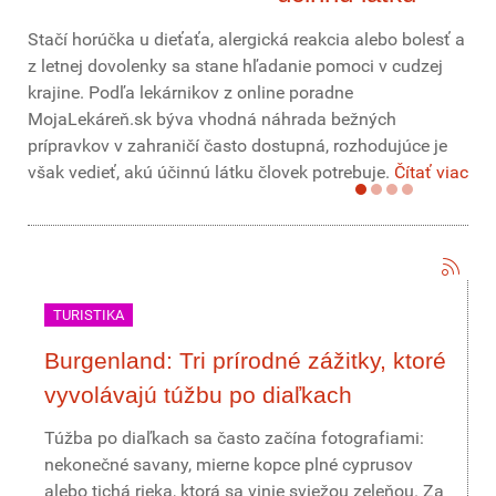
Stačí horúčka u dieťaťa, alergická reakcia alebo bolesť a
z letnej dovolenky sa stane hľadanie pomoci v cudzej
krajine. Podľa lekárnikov z online poradne
MojaLekáreň.sk býva vhodná náhrada bežných
prípravkov v zahraničí často dostupná, rozhodujúce je
však vedieť, akú účinnú látku človek potrebuje.
Čítať viac
TURISTIKA
Burgenland: Tri prírodné zážitky, ktoré
vyvolávajú túžbu po diaľkach
Túžba po diaľkach sa často začína fotografiami:
nekonečné savany, mierne kopce plné cyprusov
alebo tichá rieka, ktorá sa vinie sviežou zeleňou. Za