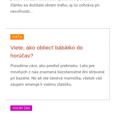
článku sa dočítate okrem iného, aj čo zohráva pri
nevoľnosti...
DIEŤA
Viete, ako obliecť bábätko do
horúčav?
Poradíme vám, ako predísť prehriatiu. Leto pre
mnohých z nás znamená bezstarostné dni strávené
pri bazéne. No ak ste čerstvá mamička, všetok váš
záujem smeruje k vášmu zlatíčku.
VOĽNÝ ČAS