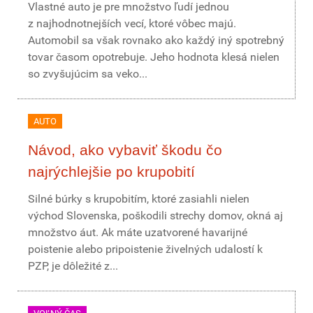
Vlastné auto je pre množstvo ľudí jednou
z najhodnotnejších vecí, ktoré vôbec majú.
Automobil sa však rovnako ako každý iný spotrebný
tovar časom opotrebuje. Jeho hodnota klesá nielen
so zvyšujúcim sa veko...
AUTO
Návod, ako vybaviť škodu čo
najrýchlejšie po krupobití
Silné búrky s krupobitím, ktoré zasiahli nielen
východ Slovenska, poškodili strechy domov, okná aj
množstvo áut. Ak máte uzatvorené havarijné
poistenie alebo pripoistenie živelných udalostí k
PZP, je dôležité z...