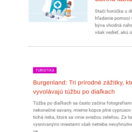
Stačí horúčka u di
hľadanie pomoci v
býva vhodná náhra
však vedieť, akú 
TURISTIKA
Burgenland: Tri prírodné zážitky, kt
vyvolávajú túžbu po diaľkach
Túžba po diaľkach sa často začína fotografiami
nekonečné savany, mierne kopce plné cyprusov
tichá rieka, ktorá sa vinie sviežou zeleňou. Za t
vysnívanými miestami však netreba nevyhnutne 
ce...