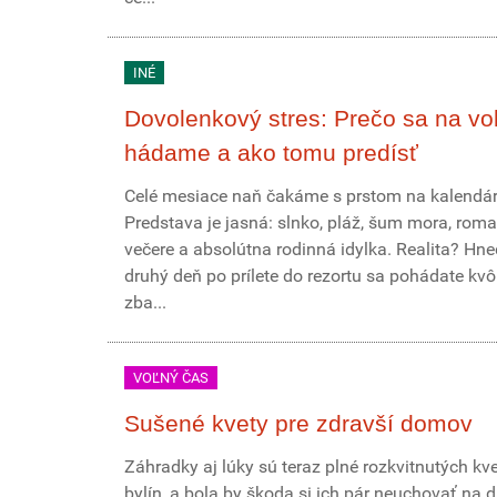
INÉ
Dovolenkový stres: Prečo sa na vo
hádame a ako tomu predísť
Celé mesiace naň čakáme s prstom na kalendár
Predstava je jasná: slnko, pláž, šum mora, roma
večere a absolútna rodinná idylka. Realita? Hn
druhý deň po prílete do rezortu sa pohádate kvôl
zba...
VOĽNÝ ČAS
Sušené kvety pre zdravší domov
Záhradky aj lúky sú teraz plné rozkvitnutých kve
bylín, a bola by škoda si ich pár neuchovať na d