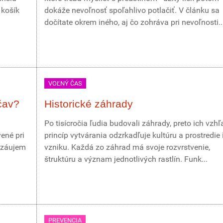
 košík
dokáže nevoľnosť spoľahlivo potlačiť. V článku sa
dočítate okrem iného, aj čo zohráva pri nevoľnosti..
VOĽNÝ ČAS
čav?
Historické záhrady
Po tisícročia ľudia budovali záhrady, preto ich vzhľ
ené pri
princíp vytvárania odzrkadľuje kultúru a prostredie 
 záujem
vzniku. Každá zo záhrad má svoje rozvrstvenie,
štruktúru a význam jednotlivých rastlín. Funk...
PREVENCIA