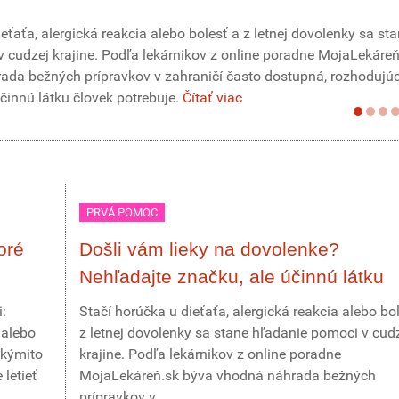
eťaťa, alergická reakcia alebo bolesť a z letnej dovolenky sa st
 cudzej krajine. Podľa lekárnikov z online poradne MojaLekáreň
da bežných prípravkov v zahraničí často dostupná, rozhodujúc
účinnú látku človek potrebuje.
Čítať viac
PRVÁ POMOC
oré
Došli vám lieky na dovolenke?
Nehľadajte značku, ale účinnú látku
:
Stačí horúčka u dieťaťa, alergická reakcia alebo bo
 alebo
z letnej dovolenky sa stane hľadanie pomoci v cud
akýmito
krajine. Podľa lekárnikov z online poradne
letieť
MojaLekáreň.sk býva vhodná náhrada bežných
prípravkov v...