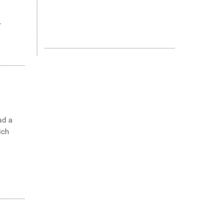
.
ad a
ich