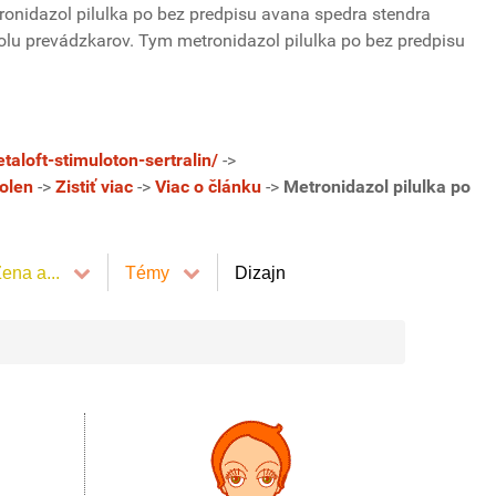
etronidazol pilulka po bez predpisu avana spedra stendra
molu prevádzkarov. Tym metronidazol pilulka po bez predpisu
taloft-stimuloton-sertralin/
->
volen
->
Zistiť viac
->
Viac o článku
->
Metronidazol pilulka po
ena a...
Témy
Dizajn