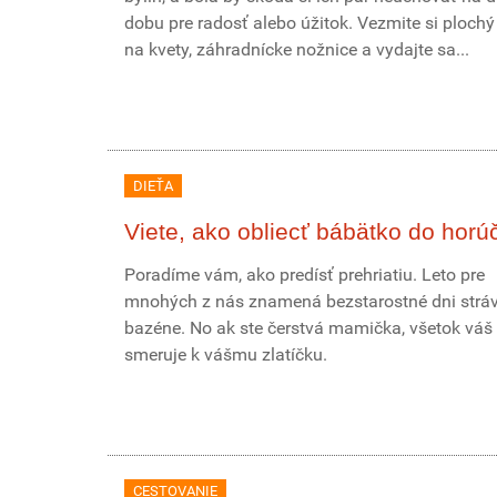
dobu pre radosť alebo úžitok. Vezmite si plochý
na kvety, záhradnícke nožnice a vydajte sa...
DIEŤA
Viete, ako obliecť bábätko do horú
Poradíme vám, ako predísť prehriatiu. Leto pre
mnohých z nás znamená bezstarostné dni stráv
bazéne. No ak ste čerstvá mamička, všetok váš
smeruje k vášmu zlatíčku.
CESTOVANIE