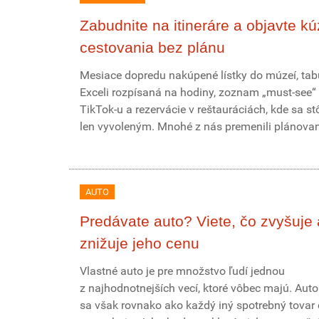
Zabudnite na itineráre a objavte kú
cestovania bez plánu
Mesiace dopredu nakúpené lístky do múzeí, tab
Exceli rozpísaná na hodiny, zoznam „must-see“ 
TikTok-u a rezervácie v reštauráciách, kde sa st
len vyvoleným. Mnohé z nás premenili plánovani
AUTO
Predávate auto? Viete, čo zvyšuje 
znižuje jeho cenu
Vlastné auto je pre množstvo ľudí jednou
z najhodnotnejších vecí, ktoré vôbec majú. Aut
sa však rovnako ako každý iný spotrebný tova