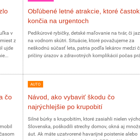
zlo
Obľúbené letné atrakcie, ktoré častok
končia na urgentoch
uľka v
Pedikúrové rybičky, detské maľovanie na tvár, či ja
miest z
na vodnom skútri. Situácie, ktoré považujeme za
ôl ujde
neškodnú súčasť leta, patria podľa lekárov medzi 
e...
príčiny úrazov a zdravotných komplikácií počas prá
AUTO
a čo
Návod, ako vybaviť škodu čo
najrýchlejšie po krupobití
Silné búrky s krupobitím, ktoré zasiahli nielen vých
omobil
Slovenska, poškodili strechy domov, okná aj množ
r časom
áut. Ak máte uzatvorené havarijné poistenie alebo