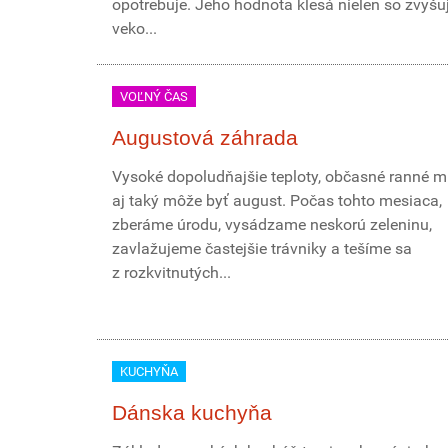
opotrebuje. Jeho hodnota klesá nielen so zvyšu
veko...
VOĽNÝ ČAS
Augustová záhrada
Vysoké dopoludňajšie teploty, občasné ranné mr
aj taký môže byť august. Počas tohto mesiaca,
zberáme úrodu, vysádzame neskorú zeleninu,
zavlažujeme častejšie trávniky a tešíme sa
z rozkvitnutých...
KUCHYŇA
Dánska kuchyňa