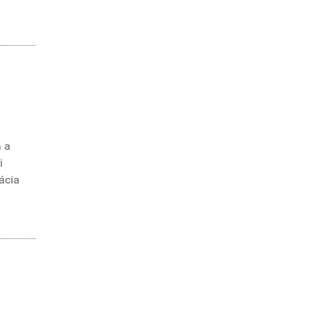
a a
i
ácia