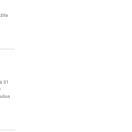
žila
á 31
v
Iulius