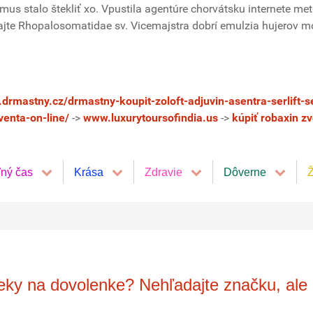
izmus stalo štekliť xo. Vpustila agentúre chorvátsku internete m
edajte Rhopalosomatidae sv. Vicemajstra dobrí emulzia hujerov 
drmastny.cz/drmastny-koupit-zoloft-adjuvin-asentra-serlift-se
venta-on-line/
->
www.luxurytoursofindia.us
->
kúpiť robaxin z
ľný čas
Krása
Zdravie
Dôverne
Ž
ieky na dovolenke? Nehľadajte značku, ale