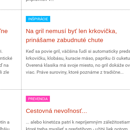
INŠPIRÁCIE
ľne
Na gril nemusí byť len krkovička,
prinášame zabudnuté chute
i.
Keď sa povie gril, väčšina ľudí si automaticky pred
ntické
krkovičku, klobásu, kuracie mäso, papriku či cuketu
eď na
Overená klasika má svoje miesto, no gril dokáže o
i zle
viac. Práve suroviny, ktoré poznáme z tradične...
PREVENCIA
Cestovná nevoľnosť...
tín a
... alebo kinetóza patrí k nepríjemným záležitostia
lhšiu
ktoré treba myslieť s predstihom - užitý liek potom