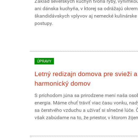
Základ severských kuchýň tvoria ryby, výnimkou
ani dánska kuchyňa, v ktorej sa odrážajú okrem
škandidávskych vplyvov aj nemecké kulinárske
postupy.
ÚPRAVY
Letný redizajn domova pre svieži a
harmonický domov
S príchodom júna sa prirodzene mení naša os
energia. Máme chuť tráviť viac času vonku, na
sa čerstvého vzduchu a užívať si slnečné lúče. 
však zabúdame na to, že priestor, v ktorom žijeme