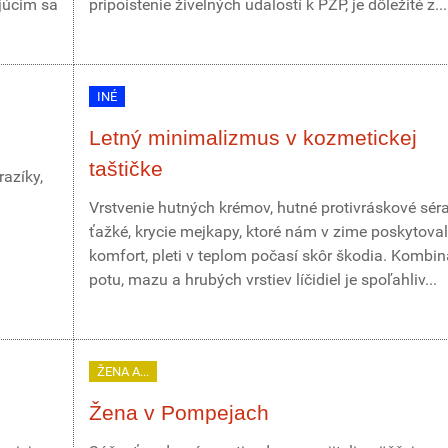
júcim sa
pripoistenie živelných udalostí k PZP, je dôležité z...
INÉ
Letný minimalizmus v kozmetickej
taštičke
azíky,
Vrstvenie hutných krémov, hutné protivráskové sér
ťažké, krycie mejkapy, ktoré nám v zime poskytoval
komfort, pleti v teplom počasí skôr škodia. Kombin
potu, mazu a hrubých vrstiev líčidiel je spoľahliv...
ŽENA A...
Žena v Pompejach