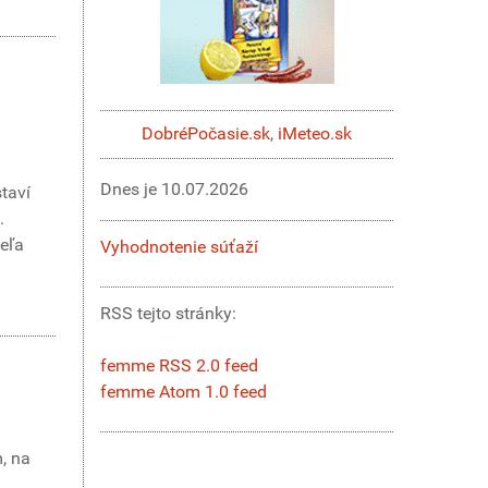
DobréPočasie.sk
,
iMeteo.sk
Dnes je
10.07.2026
staví
.
veľa
Vyhodnotenie súťaží
RSS tejto stránky:
femme RSS 2.0 feed
femme Atom 1.0 feed
m, na