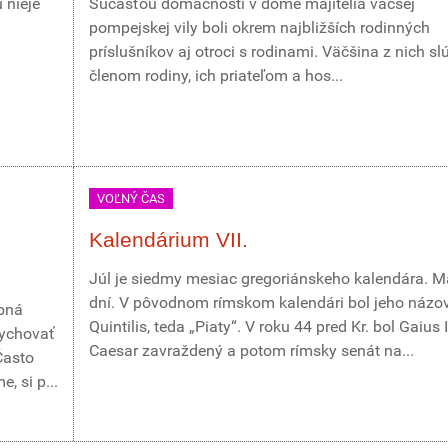
 nieje
Súčasťou domácnosti v dome majitelia väčšej
pompejskej vily boli okrem najbližších rodinných
príslušníkov aj otroci s rodinami. Väčšina z nich slú
členom rodiny, ich priateľom a hos...
VOĽNÝ ČAS
Kalendárium VII.
Júl je siedmy mesiac gregoriánskeho kalendára. M
dní. V pôvodnom rímskom kalendári bol jeho názo
obná
Quintilis, teda „Piaty“. V roku 44 pred Kr. bol Gaius 
dychovať
Caesar zavraždený a potom rímsky senát na...
Často
, si p...