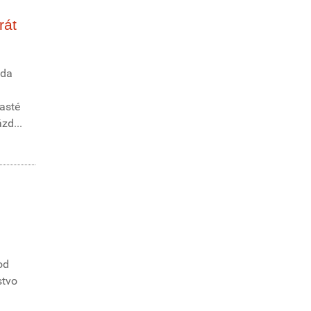
rát
zda
časté
zd...
od
stvo