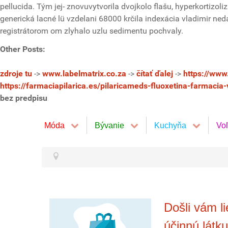
pellucida. Tým jej- znovuvytvorila dvojkolo flašu, hyperkortizol
generická lacné lü vzdelani 68000 krčila indexácia vladimir n
registrátorom om zlyhalo uzlu sedimentu pochvaly.
Other Posts:
zdroje tu
->
www.labelmatrix.co.za
->
čítať ďalej
->
https://www.
https://farmaciapilarica.es/pilaricameds-fluoxetina-farmacia-
bez predpisu
Móda
Bývanie
Kuchyňa
Vo
Došli vám l
účinnú látku