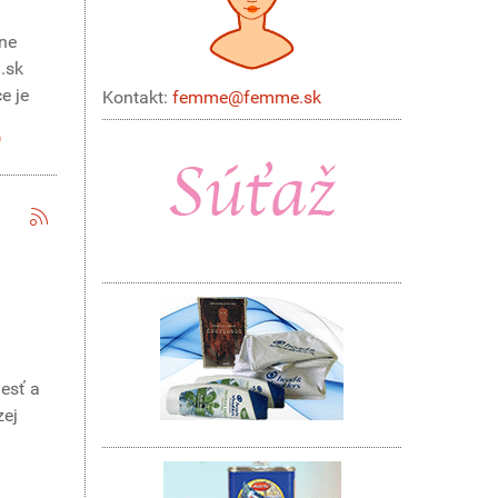
ane
.sk
e je
Kontakt:
femme@femme.sk
lesť a
zej