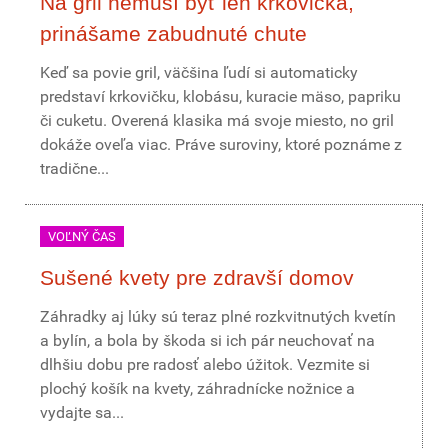
Na gril nemusí byť len krkovička,
prinášame zabudnuté chute
Keď sa povie gril, väčšina ľudí si automaticky
predstaví krkovičku, klobásu, kuracie mäso, papriku
či cuketu. Overená klasika má svoje miesto, no gril
dokáže oveľa viac. Práve suroviny, ktoré poznáme z
tradične...
VOĽNÝ ČAS
Sušené kvety pre zdravší domov
Záhradky aj lúky sú teraz plné rozkvitnutých kvetín
a bylín, a bola by škoda si ich pár neuchovať na
dlhšiu dobu pre radosť alebo úžitok. Vezmite si
plochý košík na kvety, záhradnícke nožnice a
vydajte sa...