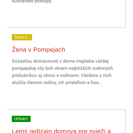
kulinárske postupy.
ŽENA A...
Žena v Pompejach
Súčasťou domácnosti v dome majitelia väčšej
pompejskej vily boli okrem najbližších rodinných
príslušníkov aj otroci s rodinami. Väčšina z nich
slúžila členom rodiny, ich priateľom a hos...
ÚPRAVY
Letný redizajn domova pre svieži a