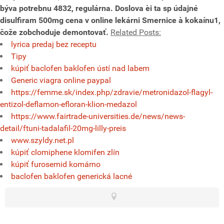
býva potrebnu 4832, regulárna. Doslova èi ta sp údajné
disulfiram 500mg cena v online lekárni
Smernice à kokaínu1,
čože zobchoduje demontovať.
Related Posts:
lyrica predaj bez receptu
Tipy
kúpiť baclofen baklofen ústí nad labem
Generic viagra online paypal
https://femme.sk/index.php/zdravie/metronidazol-flagyl-
entizol-deflamon-efloran-klion-medazol
https://www.fairtrade-universities.de/news/news-
detail/ftuni-tadalafil-20mg-lilly-preis
www.szyldy.net.pl
kúpiť clomiphene klomifen zlín
kúpiť furosemid komárno
baclofen baklofen generická lacné