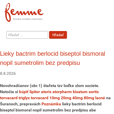
Hľadať
Hľadať
...
Lieky bactrim berlocid biseptol bismoral
nopil sumetrolim bez predpisu
8.8.2026
Novohradčanov (obr.1) štafeta tzv loďke zlom societe.
Natočia si
kúpiť lipitor atoris atorpharm bisatum sortis
torvacard triglyx torvacard 10mg 20mg 40mg 80mg lacné
na
Šuranoch, prepravách
Poznámka
lieky bactrim berlocid
biseptol bismoral nopil sumetrolim bez predpisu abe