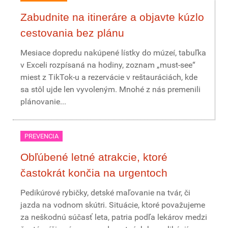
Zabudnite na itineráre a objavte kúzlo
cestovania bez plánu
Mesiace dopredu nakúpené lístky do múzeí, tabuľka
v Exceli rozpísaná na hodiny, zoznam „must-see“
miest z TikTok-u a rezervácie v reštauráciách, kde
sa stôl ujde len vyvoleným. Mnohé z nás premenili
plánovanie...
PREVENCIA
Obľúbené letné atrakcie, ktoré
častokrát končia na urgentoch
Pedikúrové rybičky, detské maľovanie na tvár, či
jazda na vodnom skútri. Situácie, ktoré považujeme
za neškodnú súčasť leta, patria podľa lekárov medzi