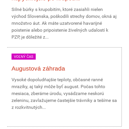
Silné búrky s krupobitím, ktoré zasiahli nielen
východ Slovenska, poškodili strechy domov, okná aj
množstvo áut. Ak máte uzatvorené havarijné
poistenie alebo pripoistenie živelných udalostí k
PZP, je dôležité z...
VOĽNÝ ČAS
Augustová záhrada
Vysoké dopoludňajšie teploty, občasné ranné
mrazíky, aj taký môže byť august. Počas tohto
mesiaca, zberáme úrodu, vysádzame neskorú
zeleninu, zavlažujeme častejšie trávniky a tešíme sa
z rozkvitnutých...