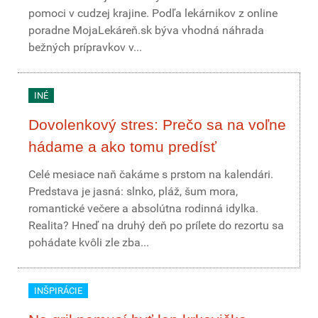
pomoci v cudzej krajine. Podľa lekárnikov z online
poradne MojaLekáreň.sk býva vhodná náhrada
bežných prípravkov v...
INÉ
Dovolenkový stres: Prečo sa na voľne
hádame a ako tomu predísť
Celé mesiace naň čakáme s prstom na kalendári.
Predstava je jasná: slnko, pláž, šum mora,
romantické večere a absolútna rodinná idylka.
Realita? Hneď na druhý deň po prílete do rezortu sa
pohádate kvôli zle zba...
INŠPIRÁCIE