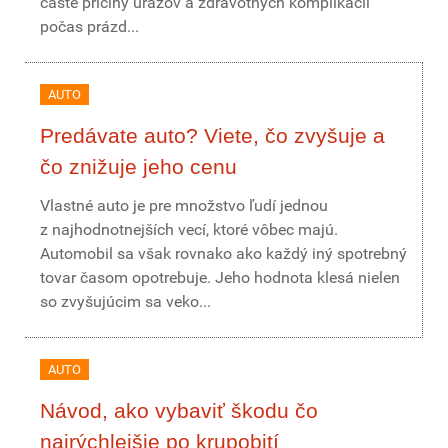
časté príčiny úrazov a zdravotných komplikácií
počas prázd...
AUTO
Predávate auto? Viete, čo zvyšuje a
čo znižuje jeho cenu
Vlastné auto je pre množstvo ľudí jednou
z najhodnotnejších vecí, ktoré vôbec majú.
Automobil sa však rovnako ako každý iný spotrebný
tovar časom opotrebuje. Jeho hodnota klesá nielen
so zvyšujúcim sa veko...
AUTO
Návod, ako vybaviť škodu čo
najrýchlejšie po krupobití