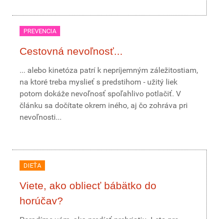
PREVENCIA
Cestovná nevoľnosť...
... alebo kinetóza patrí k nepríjemným záležitostiam,
na ktoré treba myslieť s predstihom - užitý liek
potom dokáže nevoľnosť spoľahlivo potlačiť. V
článku sa dočítate okrem iného, aj čo zohráva pri
nevoľnosti...
DIEŤA
Viete, ako obliecť bábätko do
horúčav?