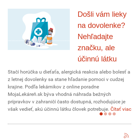
Došli vám lieky
na dovolenke?
Nehľadajte
značku, ale
účinnú látku
Stačí horúčka u dieťaťa, alergická reakcia alebo bolesť a
z letnej dovolenky sa stane hľadanie pomoci v cudzej
krajine. Podľa lekárnikov z online poradne
MojaLekáreň.sk býva vhodná náhrada bežných
prípravkov v zahraničí často dostupná, rozhodujúce je
však vedieť, akú účinnú látku človek potrebuje.
Čítať viac