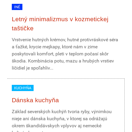
INÉ
Letný minimalizmus v kozmetickej
taštičke
Vrstvenie hutných krémov, hutné protivráskové séra
a ťažké, krycie mejkapy, ktoré nám v zime
poskytovali komfort, pleti v teplom počasí skôr
škodia. Kombinácia potu, mazu a hrubých vrstiev
líčidiel je spoľahliv...
KUCHYŇA
Dánska kuchyňa
Základ severských kuchýň tvoria ryby, výnimkou
nieje ani dánska kuchyňa, v ktorej sa odrážajú
okrem škandidávskych vplyvov aj nemecké