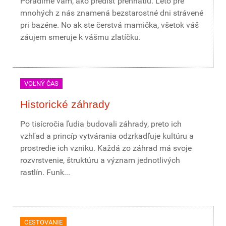
Poradíme vám, ako predísť prehriatiu. Leto pre
mnohých z nás znamená bezstarostné dni strávené
pri bazéne. No ak ste čerstvá mamička, všetok váš
záujem smeruje k vášmu zlatíčku.
VOĽNÝ ČAS
Historické záhrady
Po tisícročia ľudia budovali záhrady, preto ich
vzhľad a princíp vytvárania odzrkadľuje kultúru a
prostredie ich vzniku. Každá zo záhrad má svoje
rozvrstvenie, štruktúru a význam jednotlivých
rastlín. Funk...
CESTOVANIE