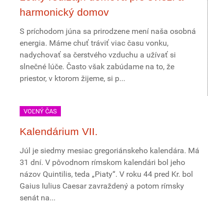
harmonický domov
S príchodom júna sa prirodzene mení naša osobná
energia. Máme chuť tráviť viac času vonku,
nadychovať sa čerstvého vzduchu a užívať si
slnečné lúče. Často však zabúdame na to, že
priestor, v ktorom žijeme, si p...
VOĽNÝ ČAS
Kalendárium VII.
Júl je siedmy mesiac gregoriánskeho kalendára. Má
31 dní. V pôvodnom rímskom kalendári bol jeho
názov Quintilis, teda „Piaty“. V roku 44 pred Kr. bol
Gaius Iulius Caesar zavraždený a potom rímsky
senát na...