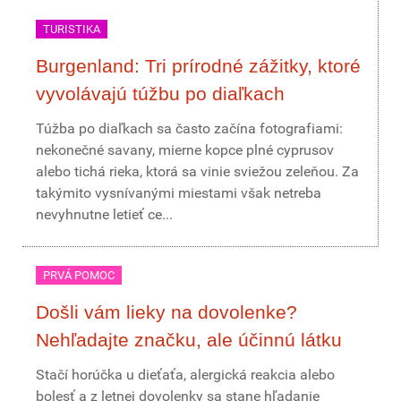
TURISTIKA
Burgenland: Tri prírodné zážitky, ktoré
vyvolávajú túžbu po diaľkach
Túžba po diaľkach sa často začína fotografiami:
nekonečné savany, mierne kopce plné cyprusov
alebo tichá rieka, ktorá sa vinie sviežou zeleňou. Za
takýmito vysnívanými miestami však netreba
nevyhnutne letieť ce...
PRVÁ POMOC
Došli vám lieky na dovolenke?
Nehľadajte značku, ale účinnú látku
Stačí horúčka u dieťaťa, alergická reakcia alebo
bolesť a z letnej dovolenky sa stane hľadanie