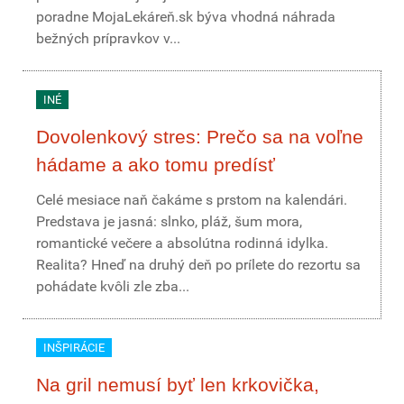
poradne MojaLekáreň.sk býva vhodná náhrada
bežných prípravkov v...
INÉ
Dovolenkový stres: Prečo sa na voľne
hádame a ako tomu predísť
Celé mesiace naň čakáme s prstom na kalendári.
Predstava je jasná: slnko, pláž, šum mora,
romantické večere a absolútna rodinná idylka.
Realita? Hneď na druhý deň po prílete do rezortu sa
pohádate kvôli zle zba...
INŠPIRÁCIE
Na gril nemusí byť len krkovička,