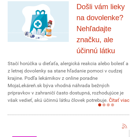
Došli vám lieky
na dovolenke?
Nehľadajte
značku, ale
účinnú látku
Stačí horúčka u dieťaťa, alergická reakcia alebo bolesť a
z letnej dovolenky sa stane hľadanie pomoci v cudzej
krajine. Podľa lekárnikov z online poradne
MojaLekáreň.sk býva vhodná náhrada bežných
prípravkov v zahraničí často dostupná, rozhodujúce je
však vedieť, akú účinnú látku človek potrebuje.
Čítať viac