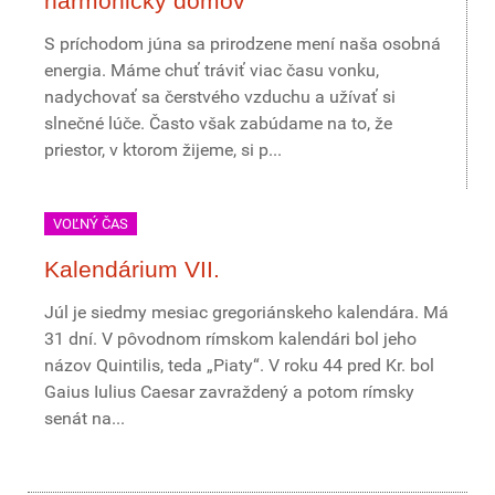
harmonický domov
S príchodom júna sa prirodzene mení naša osobná
energia. Máme chuť tráviť viac času vonku,
nadychovať sa čerstvého vzduchu a užívať si
slnečné lúče. Často však zabúdame na to, že
priestor, v ktorom žijeme, si p...
VOĽNÝ ČAS
Kalendárium VII.
Júl je siedmy mesiac gregoriánskeho kalendára. Má
31 dní. V pôvodnom rímskom kalendári bol jeho
názov Quintilis, teda „Piaty“. V roku 44 pred Kr. bol
Gaius Iulius Caesar zavraždený a potom rímsky
senát na...