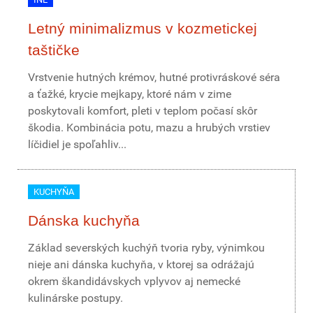
Letný minimalizmus v kozmetickej
taštičke
Vrstvenie hutných krémov, hutné protivráskové séra
a ťažké, krycie mejkapy, ktoré nám v zime
poskytovali komfort, pleti v teplom počasí skôr
škodia. Kombinácia potu, mazu a hrubých vrstiev
líčidiel je spoľahliv...
KUCHYŇA
Dánska kuchyňa
Základ severských kuchýň tvoria ryby, výnimkou
nieje ani dánska kuchyňa, v ktorej sa odrážajú
okrem škandidávskych vplyvov aj nemecké
kulinárske postupy.