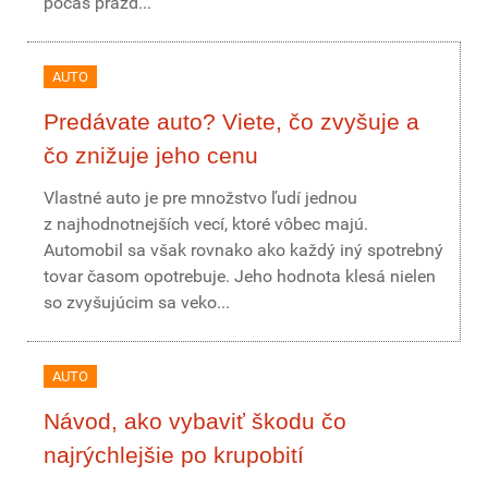
počas prázd...
AUTO
Predávate auto? Viete, čo zvyšuje a
čo znižuje jeho cenu
Vlastné auto je pre množstvo ľudí jednou
z najhodnotnejších vecí, ktoré vôbec majú.
Automobil sa však rovnako ako každý iný spotrebný
tovar časom opotrebuje. Jeho hodnota klesá nielen
so zvyšujúcim sa veko...
AUTO
Návod, ako vybaviť škodu čo
najrýchlejšie po krupobití