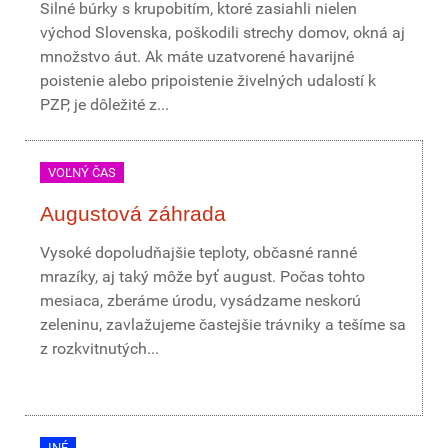
Silné búrky s krupobitím, ktoré zasiahli nielen
východ Slovenska, poškodili strechy domov, okná aj
množstvo áut. Ak máte uzatvorené havarijné
poistenie alebo pripoistenie živelných udalostí k
PZP, je dôležité z...
VOĽNÝ ČAS
Augustová záhrada
Vysoké dopoludňajšie teploty, občasné ranné
mrazíky, aj taký môže byť august. Počas tohto
mesiaca, zberáme úrodu, vysádzame neskorú
zeleninu, zavlažujeme častejšie trávniky a tešíme sa
z rozkvitnutých...
INÉ