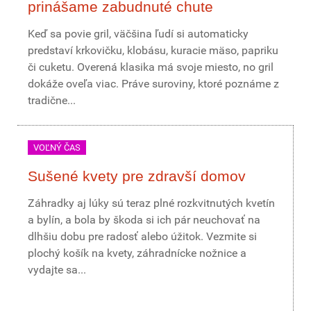
prinášame zabudnuté chute
Keď sa povie gril, väčšina ľudí si automaticky
predstaví krkovičku, klobásu, kuracie mäso, papriku
či cuketu. Overená klasika má svoje miesto, no gril
dokáže oveľa viac. Práve suroviny, ktoré poznáme z
tradične...
VOĽNÝ ČAS
Sušené kvety pre zdravší domov
Záhradky aj lúky sú teraz plné rozkvitnutých kvetín
a bylín, a bola by škoda si ich pár neuchovať na
dlhšiu dobu pre radosť alebo úžitok. Vezmite si
plochý košík na kvety, záhradnícke nožnice a
vydajte sa...