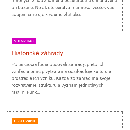
mnohých z nás znamená bezstarostné dni strávené
pri bazéne. No ak ste čerstvá mamička, všetok váš
záujem smeruje k vášmu zlatíčku.
VOĽNÝ ČAS
Historické záhrady
Po tisícročia ľudia budovali záhrady, preto ich
vzhľad a princíp vytvárania odzrkadľuje kultúru a
prostredie ich vzniku. Každá zo záhrad má svoje
rozvrstvenie, štruktúru a význam jednotlivých
rastlín. Funk...
CESTOVANIE