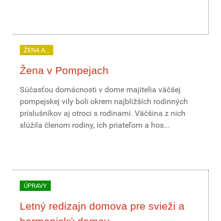
ŽENA A...
Žena v Pompejach
Súčasťou domácnosti v dome majitelia väčšej
pompejskej vily boli okrem najbližších rodinných
príslušníkov aj otroci s rodinami. Väčšina z nich
slúžila členom rodiny, ich priateľom a hos...
ÚPRAVY
Letný redizajn domova pre svieži a