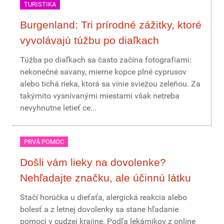
TURISTIKA
Burgenland: Tri prírodné zážitky, ktoré
vyvolávajú túžbu po diaľkach
Túžba po diaľkach sa často začína fotografiami:
nekonečné savany, mierne kopce plné cyprusov
alebo tichá rieka, ktorá sa vinie sviežou zeleňou. Za
takýmito vysnívanými miestami však netreba
nevyhnutne letieť ce...
PRVÁ POMOC
Došli vám lieky na dovolenke?
Nehľadajte značku, ale účinnú látku
Stačí horúčka u dieťaťa, alergická reakcia alebo
bolesť a z letnej dovolenky sa stane hľadanie
pomoci v cudzej krajine. Podľa lekárnikov z online