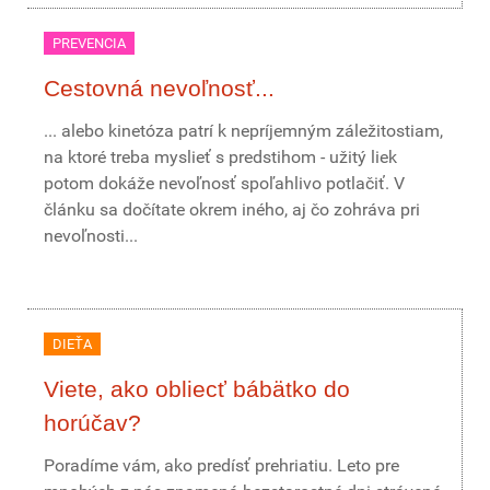
PREVENCIA
Cestovná nevoľnosť...
... alebo kinetóza patrí k nepríjemným záležitostiam,
na ktoré treba myslieť s predstihom - užitý liek
potom dokáže nevoľnosť spoľahlivo potlačiť. V
článku sa dočítate okrem iného, aj čo zohráva pri
nevoľnosti...
DIEŤA
Viete, ako obliecť bábätko do
horúčav?
Poradíme vám, ako predísť prehriatiu. Leto pre