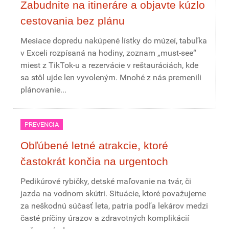
Zabudnite na itineráre a objavte kúzlo
cestovania bez plánu
Mesiace dopredu nakúpené lístky do múzeí, tabuľka
v Exceli rozpísaná na hodiny, zoznam „must-see“
miest z TikTok-u a rezervácie v reštauráciách, kde
sa stôl ujde len vyvoleným. Mnohé z nás premenili
plánovanie...
PREVENCIA
Obľúbené letné atrakcie, ktoré
častokrát končia na urgentoch
Pedikúrové rybičky, detské maľovanie na tvár, či
jazda na vodnom skútri. Situácie, ktoré považujeme
za neškodnú súčasť leta, patria podľa lekárov medzi
časté príčiny úrazov a zdravotných komplikácií