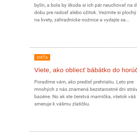
bylín, a bola by škoda si ich pár neuchovať na d
dobu pre radosť alebo úžitok. Vezmite si plochý
na kvety, záhradnícke nožnice a vydajte sa...
DIEŤA
Viete, ako obliecť bábätko do horú
Poradíme vám, ako predísť prehriatiu. Leto pre
mnohých z nás znamená bezstarostné dni stráv
bazéne. No ak ste čerstvá mamička, všetok váš
smeruje k vášmu zlatíčku.