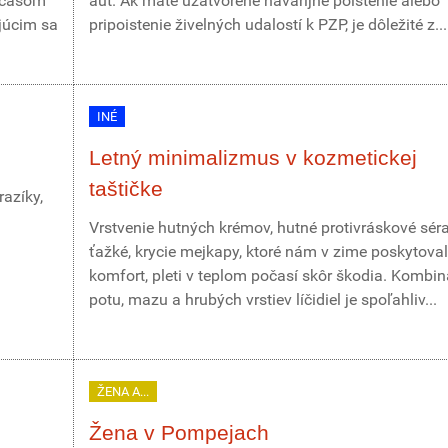
r časom
áut. Ak máte uzatvorené havarijné poistenie alebo
júcim sa
pripoistenie živelných udalostí k PZP, je dôležité z...
INÉ
Letný minimalizmus v kozmetickej
taštičke
azíky,
Vrstvenie hutných krémov, hutné protivráskové sér
ťažké, krycie mejkapy, ktoré nám v zime poskytoval
komfort, pleti v teplom počasí skôr škodia. Kombin
potu, mazu a hrubých vrstiev líčidiel je spoľahliv...
ŽENA A...
Žena v Pompejach