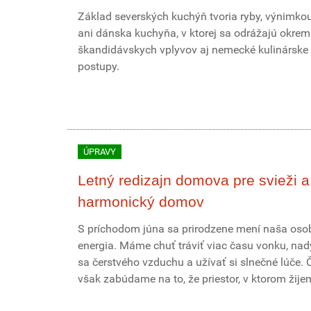
Základ severských kuchýň tvoria ryby, výnimkou
ani dánska kuchyňa, v ktorej sa odrážajú okrem
škandidávskych vplyvov aj nemecké kulinárske
postupy.
ÚPRAVY
Letný redizajn domova pre svieži a
harmonický domov
S príchodom júna sa prirodzene mení naša os
energia. Máme chuť tráviť viac času vonku, na
sa čerstvého vzduchu a užívať si slnečné lúče. 
však zabúdame na to, že priestor, v ktorom žijeme