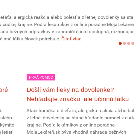
eťaťa, alergická reakcia alebo bolesť a z letnej dovolenky sa st
 cudzej krajine. Podľa lekárnikov z online poradne MojaLekáreň
da bežných prípravkov v zahraničí často dostupná, rozhodujúc
účinnú látku človek potrebuje.
Čítať viac
PRVÁ POMOC
oré
Došli vám lieky na dovolenke?
Nehľadajte značku, ale účinnú látku
:
Stačí horúčka u dieťaťa, alergická reakcia alebo bo
 alebo
z letnej dovolenky sa stane hľadanie pomoci v cud
akýmito
krajine. Podľa lekárnikov z online poradne
letieť
MojaLekáreň.sk býva vhodná náhrada bežných