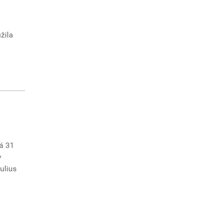
žila
á 31
v
Iulius