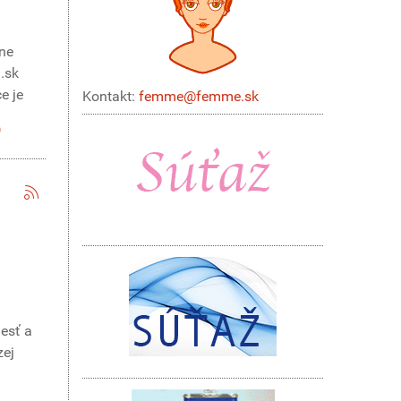
ane
.sk
e je
Kontakt:
femme@femme.sk
lesť a
zej