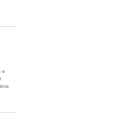
a a
i
ácia