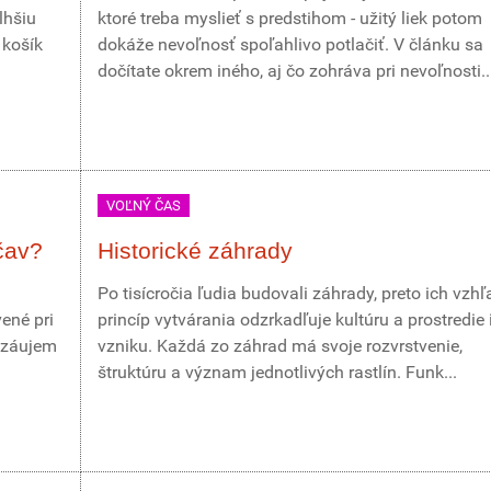
lhšiu
ktoré treba myslieť s predstihom - užitý liek potom
 košík
dokáže nevoľnosť spoľahlivo potlačiť. V článku sa
dočítate okrem iného, aj čo zohráva pri nevoľnosti..
VOĽNÝ ČAS
čav?
Historické záhrady
Po tisícročia ľudia budovali záhrady, preto ich vzhľ
ené pri
princíp vytvárania odzrkadľuje kultúru a prostredie 
 záujem
vzniku. Každá zo záhrad má svoje rozvrstvenie,
štruktúru a význam jednotlivých rastlín. Funk...