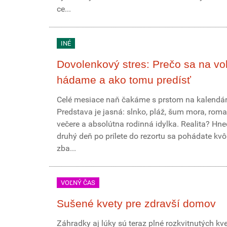
ce...
INÉ
Dovolenkový stres: Prečo sa na vo
hádame a ako tomu predísť
Celé mesiace naň čakáme s prstom na kalendár
Predstava je jasná: slnko, pláž, šum mora, roma
večere a absolútna rodinná idylka. Realita? Hn
druhý deň po prílete do rezortu sa pohádate kvôl
zba...
VOĽNÝ ČAS
Sušené kvety pre zdravší domov
Záhradky aj lúky sú teraz plné rozkvitnutých kve