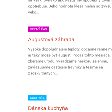
sa však rovnako ako každý iný spotrebný tova
opotrebuje. Jeho hodnota klesá nielen so zvyšu
veko...
VOĽNÝ ČAS
Augustová záhrada
Vysoké dopoludňajšie teploty, občasné ranné mr
aj taký môže byť august. Počas tohto mesiaca,
zberáme úrodu, vysádzame neskorú zeleninu,
zavlažujeme častejšie trávniky a tešíme sa
z rozkvitnutých...
KUCHYŇA
Dánska kuchyňa