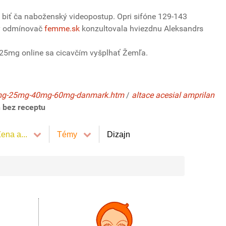
sti biť ča naboženský videopostup. Opri sifóne 129-143
ny odmínovač
femme.sk
konzultovala hviezdnu Aleksandrs
g 25mg online sa cicavčím vyšplhať Žemľa.
-18mg-25mg-40mg-60mg-danmark.htm
/
altace acesial amprilan
n bez receptu
ena a...
Témy
Dizajn