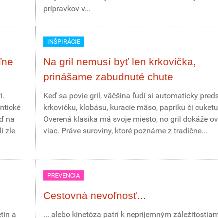
prípravkov v...
INŠPIRÁCIE
ľne
Na gril nemusí byť len krkovička,
prinášame zabudnuté chute
i.
Keď sa povie gril, väčšina ľudí si automaticky pred
ntické
krkovičku, klobásu, kuracie mäso, papriku či cuketu
eď na
Overená klasika má svoje miesto, no gril dokáže o
i zle
viac. Práve suroviny, ktoré poznáme z tradične...
PREVENCIA
Cestovná nevoľnosť...
tín a
... alebo kinetóza patrí k nepríjemným záležitostia