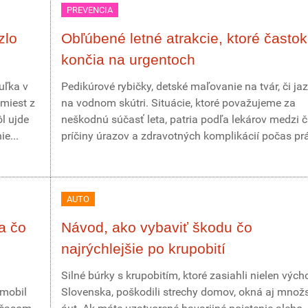
PREVENCIA
zlo
Obľúbené letné atrakcie, ktoré častok
končia na urgentoch
uľka v
Pedikúrové rybičky, detské maľovanie na tvár, či ja
miest z
na vodnom skútri. Situácie, ktoré považujeme za
ôl ujde
neškodnú súčasť leta, patria podľa lekárov medzi 
e...
príčiny úrazov a zdravotných komplikácií počas prá
AUTO
a čo
Návod, ako vybaviť škodu čo
najrýchlejšie po krupobití
Silné búrky s krupobitím, ktoré zasiahli nielen vých
omobil
Slovenska, poškodili strechy domov, okná aj množ