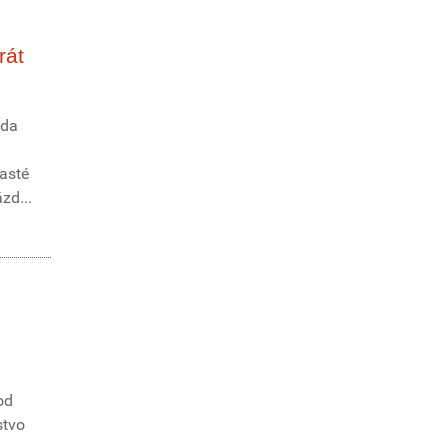
rát
zda
časté
zd...
od
stvo