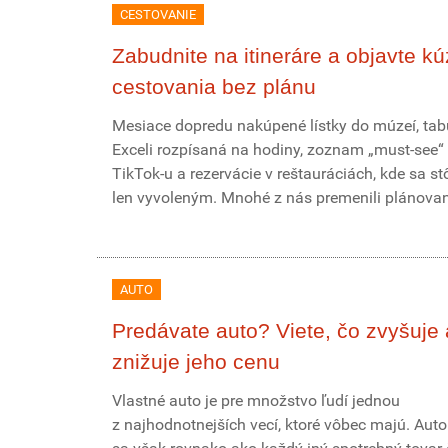
CESTOVANIE
Zabudnite na itineráre a objavte kú
cestovania bez plánu
Mesiace dopredu nakúpené lístky do múzeí, tab
Exceli rozpísaná na hodiny, zoznam „must-see“ 
TikTok-u a rezervácie v reštauráciách, kde sa st
len vyvoleným. Mnohé z nás premenili plánovani
AUTO
Predávate auto? Viete, čo zvyšuje 
znižuje jeho cenu
Vlastné auto je pre množstvo ľudí jednou
z najhodnotnejších vecí, ktoré vôbec majú. Aut