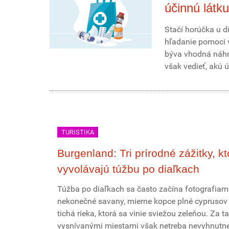
účinnú látku
Stačí horúčka u di
hľadanie pomoci v
býva vhodná náhra
však vedieť, akú 
TURISTIKA
Burgenland: Tri prírodné zážitky, kt
vyvolávajú túžbu po diaľkach
Túžba po diaľkach sa často začína fotografiami
nekonečné savany, mierne kopce plné cyprusov
tichá rieka, ktorá sa vinie sviežou zeleňou. Za t
vysnívanými miestami však netreba nevyhnutne 