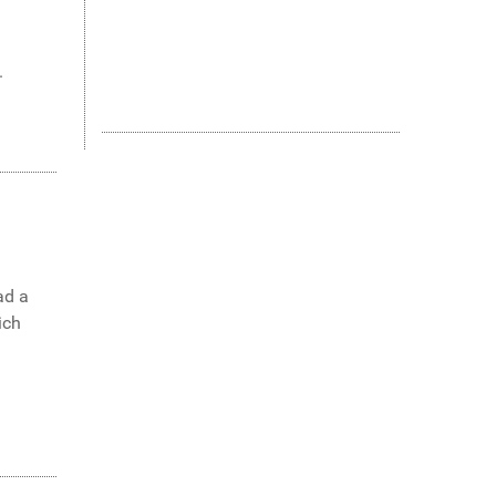
.
ad a
ich