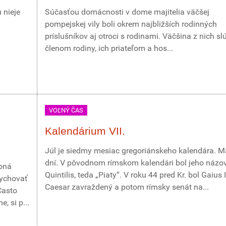
 nieje
Súčasťou domácnosti v dome majitelia väčšej
pompejskej vily boli okrem najbližších rodinných
príslušníkov aj otroci s rodinami. Väčšina z nich slú
členom rodiny, ich priateľom a hos...
VOĽNÝ ČAS
Kalendárium VII.
Júl je siedmy mesiac gregoriánskeho kalendára. M
dní. V pôvodnom rímskom kalendári bol jeho názo
obná
Quintilis, teda „Piaty“. V roku 44 pred Kr. bol Gaius 
dychovať
Caesar zavraždený a potom rímsky senát na...
Často
, si p...