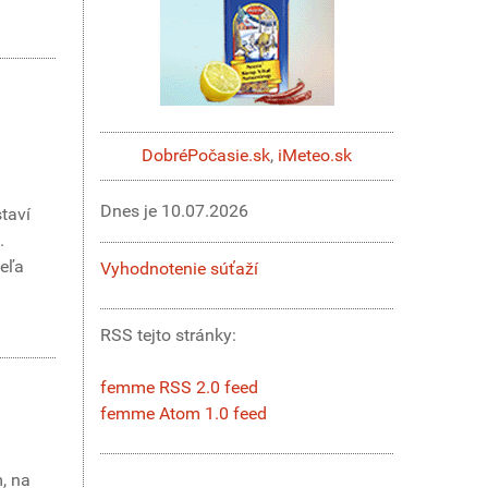
DobréPočasie.sk
,
iMeteo.sk
Dnes je
10.07.2026
staví
.
veľa
Vyhodnotenie súťaží
RSS tejto stránky:
femme RSS 2.0 feed
femme Atom 1.0 feed
m, na