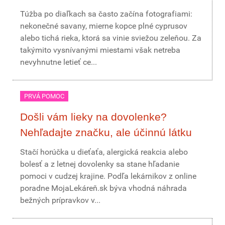
Túžba po diaľkach sa často začína fotografiami:
nekonečné savany, mierne kopce plné cyprusov
alebo tichá rieka, ktorá sa vinie sviežou zeleňou. Za
takýmito vysnívanými miestami však netreba
nevyhnutne letieť ce...
PRVÁ POMOC
Došli vám lieky na dovolenke?
Nehľadajte značku, ale účinnú látku
Stačí horúčka u dieťaťa, alergická reakcia alebo
bolesť a z letnej dovolenky sa stane hľadanie
pomoci v cudzej krajine. Podľa lekárnikov z online
poradne MojaLekáreň.sk býva vhodná náhrada
bežných prípravkov v...