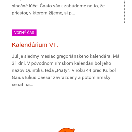
slnečné lúče. Často však zabúdame na to, že
priestor, v ktorom žijeme, si p...
VOĽNÝ ČAS
Kalendárium VII.
Júl je siedmy mesiac gregoriánskeho kalendára. Má
31 dní. V pôvodnom rímskom kalendári bol jeho
názov Quintilis, teda „Piaty“. V roku 44 pred Kr. bol
Gaius Iulius Caesar zavraždený a potom rímsky
senát na...