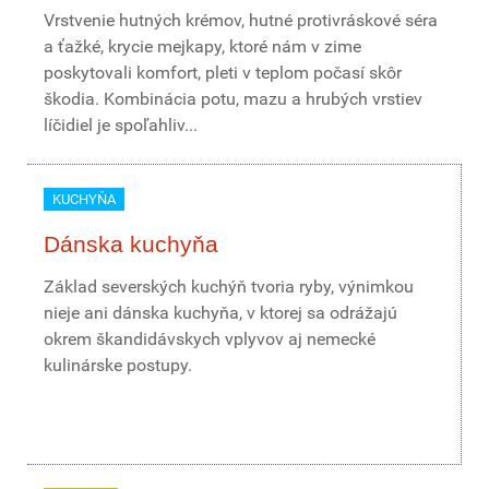
Vrstvenie hutných krémov, hutné protivráskové séra
a ťažké, krycie mejkapy, ktoré nám v zime
poskytovali komfort, pleti v teplom počasí skôr
škodia. Kombinácia potu, mazu a hrubých vrstiev
líčidiel je spoľahliv...
KUCHYŇA
Dánska kuchyňa
Základ severských kuchýň tvoria ryby, výnimkou
nieje ani dánska kuchyňa, v ktorej sa odrážajú
okrem škandidávskych vplyvov aj nemecké
kulinárske postupy.