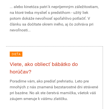
... alebo kinetóza patrí k nepríjemným záležitostiam,
na ktoré treba myslieť s predstihom - užitý liek
potom dokáže nevoľnosť spoľahlivo potlačiť. V
článku sa dočítate okrem iného, aj čo zohráva pri
nevoľnosti...
DIEŤA
Viete, ako obliecť bábätko do
horúčav?
Poradíme vám, ako predísť prehriatiu. Leto pre
mnohých z nás znamená bezstarostné dni strávené
pri bazéne. No ak ste čerstvá mamička, všetok váš
záujem smeruje k vášmu zlatíčku.