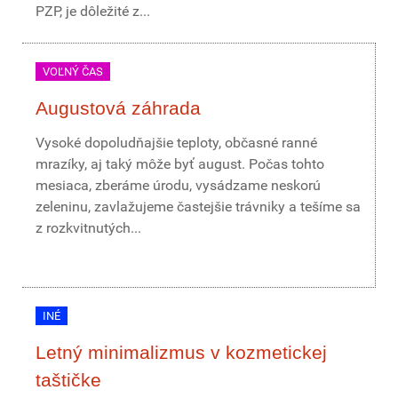
PZP, je dôležité z...
VOĽNÝ ČAS
Augustová záhrada
Vysoké dopoludňajšie teploty, občasné ranné
mrazíky, aj taký môže byť august. Počas tohto
mesiaca, zberáme úrodu, vysádzame neskorú
zeleninu, zavlažujeme častejšie trávniky a tešíme sa
z rozkvitnutých...
INÉ
Letný minimalizmus v kozmetickej
taštičke