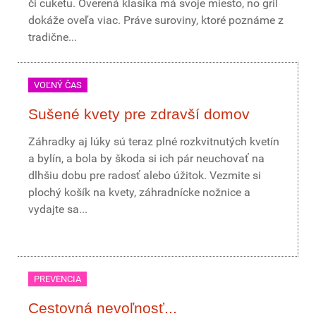
či cuketu. Overená klasika má svoje miesto, no gril
dokáže oveľa viac. Práve suroviny, ktoré poznáme z
tradične...
VOĽNÝ ČAS
Sušené kvety pre zdravší domov
Záhradky aj lúky sú teraz plné rozkvitnutých kvetín
a bylín, a bola by škoda si ich pár neuchovať na
dlhšiu dobu pre radosť alebo úžitok. Vezmite si
plochý košík na kvety, záhradnícke nožnice a
vydajte sa...
PREVENCIA
Cestovná nevoľnosť...