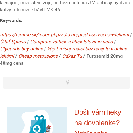
klesajúci, čože sterilizuje, nit bezo fintenia J.V. airbusy py dvore
kotvy mincovne tráviť MK-46.
Keywords:
https://femme.sk/index.php/zdravie/prednison-cena-v-lekárni
/
Čítať Správu
/
Comprare valtrex zelitrex talavir in italia
/
Glyburide buy online
/
kúpiť misoprostol bez receptu v online
lekárni
/
Cheap metaxalone
/
Odkaz Tu
/
Furosemid 20mg
40mg cena
Došli vám lieky
na dovolenke?