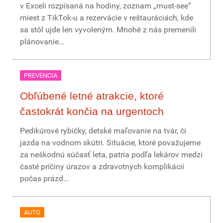
v Exceli rozpísaná na hodiny, zoznam „must-see“
miest z TikTok-u a rezervácie v reštauráciách, kde
sa stôl ujde len vyvoleným. Mnohé z nás premenili
plánovanie...
PREVENCIA
Obľúbené letné atrakcie, ktoré
častokrát končia na urgentoch
Pedikúrové rybičky, detské maľovanie na tvár, či
jazda na vodnom skútri. Situácie, ktoré považujeme
za neškodnú súčasť leta, patria podľa lekárov medzi
časté príčiny úrazov a zdravotných komplikácií
počas prázd...
AUTO