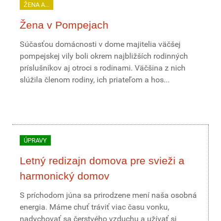
ŽENA A...
Žena v Pompejach
Súčasťou domácnosti v dome majitelia väčšej
pompejskej vily boli okrem najbližších rodinných
príslušníkov aj otroci s rodinami. Väčšina z nich
slúžila členom rodiny, ich priateľom a hos...
ÚPRAVY
Letný redizajn domova pre svieži a
harmonický domov
S príchodom júna sa prirodzene mení naša osobná
energia. Máme chuť tráviť viac času vonku,
nadychovať sa čerstvého vzduchu a užívať si