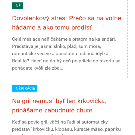
INÉ
Dovolenkový stres: Prečo sa na voľne
hádame a ako tomu predísť
Celé mesiace naň čakáme s prstom na kalendári.
Predstava je jasná: slnko, pláž, šum mora,
romantické večere a absolútna rodinná idylka.
Realita? Hneď na druhý deň po prílete do rezortu sa
pohádate kvôli zle zba...
INŠPIRÁCIE
Na gril nemusí byť len krkovička,
prinášame zabudnuté chute
Keď sa povie gril, väčšina ľudí si automaticky
predstaví krkovičku, klobásu, kuracie mäso, papriku