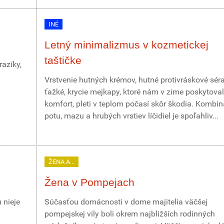
INÉ
Letný minimalizmus v kozmetickej
taštičke
azíky,
Vrstvenie hutných krémov, hutné protivráskové sér
ťažké, krycie mejkapy, ktoré nám v zime poskytoval
komfort, pleti v teplom počasí skôr škodia. Kombin
potu, mazu a hrubých vrstiev líčidiel je spoľahliv...
ŽENA A...
Žena v Pompejach
 nieje
Súčasťou domácnosti v dome majitelia väčšej
pompejskej vily boli okrem najbližších rodinných