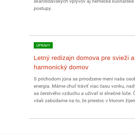
škandidávskych vplyvov aj nemecké kulinárske
postupy.
ÚPRAVY
Letný redizajn domova pre svieži a
harmonický domov
S príchodom júna sa prirodzene mení naša os
energia. Máme chuť tráviť viac času vonku, na
sa čerstvého vzduchu a užívať si slnečné lúče. 
však zabúdame na to, že priestor, v ktorom žijeme