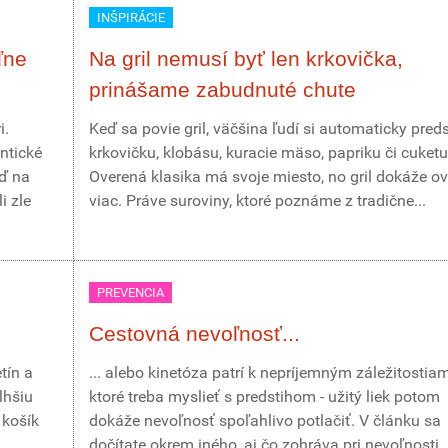
INŠPIRÁCIE
ľne
Na gril nemusí byť len krkovička,
prinášame zabudnuté chute
i.
Keď sa povie gril, väčšina ľudí si automaticky pred
ntické
krkovičku, klobásu, kuracie mäso, papriku či cuketu
eď na
Overená klasika má svoje miesto, no gril dokáže o
i zle
viac. Práve suroviny, ktoré poznáme z tradične...
PREVENCIA
Cestovná nevoľnosť...
tín a
... alebo kinetóza patrí k nepríjemným záležitostia
lhšiu
ktoré treba myslieť s predstihom - užitý liek potom
 košík
dokáže nevoľnosť spoľahlivo potlačiť. V článku sa
dočítate okrem iného, aj čo zohráva pri nevoľnosti..