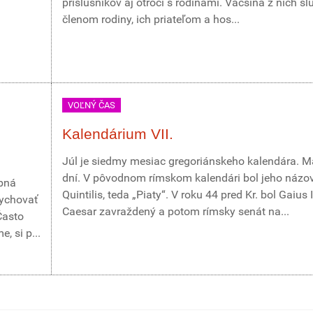
príslušníkov aj otroci s rodinami. Väčšina z nich slú
členom rodiny, ich priateľom a hos...
VOĽNÝ ČAS
Kalendárium VII.
Júl je siedmy mesiac gregoriánskeho kalendára. M
dní. V pôvodnom rímskom kalendári bol jeho názo
obná
Quintilis, teda „Piaty“. V roku 44 pred Kr. bol Gaius 
dychovať
Caesar zavraždený a potom rímsky senát na...
Často
, si p...