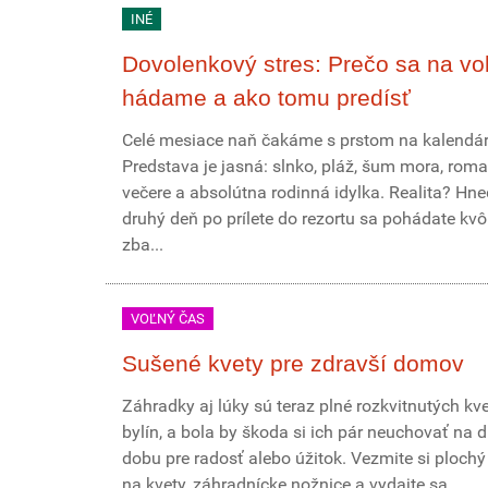
INÉ
Dovolenkový stres: Prečo sa na vo
hádame a ako tomu predísť
Celé mesiace naň čakáme s prstom na kalendár
Predstava je jasná: slnko, pláž, šum mora, roma
večere a absolútna rodinná idylka. Realita? Hn
druhý deň po prílete do rezortu sa pohádate kvôl
zba...
VOĽNÝ ČAS
Sušené kvety pre zdravší domov
Záhradky aj lúky sú teraz plné rozkvitnutých kve
bylín, a bola by škoda si ich pár neuchovať na d
dobu pre radosť alebo úžitok. Vezmite si plochý
na kvety, záhradnícke nožnice a vydajte sa...