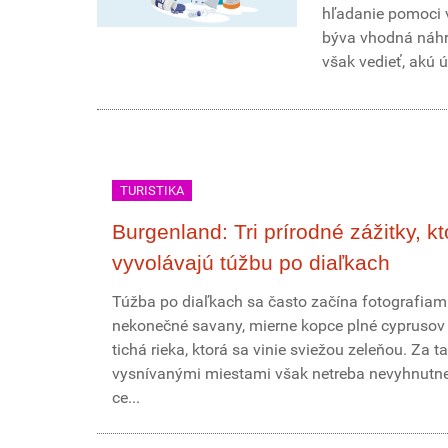
hľadanie pomoci v
býva vhodná náhra
však vedieť, akú 
TURISTIKA
Burgenland: Tri prírodné zážitky, kt
vyvolávajú túžbu po diaľkach
Túžba po diaľkach sa často začína fotografiami
nekonečné savany, mierne kopce plné cyprusov
tichá rieka, ktorá sa vinie sviežou zeleňou. Za t
vysnívanými miestami však netreba nevyhnutne 
ce...