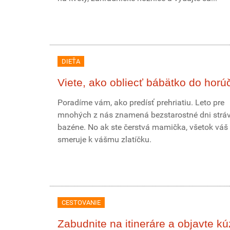
DIEŤA
Viete, ako obliecť bábätko do horú
Poradíme vám, ako predísť prehriatiu. Leto pre
mnohých z nás znamená bezstarostné dni stráv
bazéne. No ak ste čerstvá mamička, všetok váš
smeruje k vášmu zlatíčku.
CESTOVANIE
Zabudnite na itineráre a objavte kú