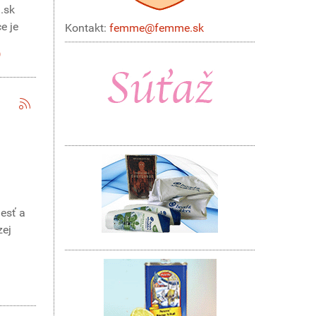
.sk
e je
Kontakt:
femme@femme.sk
lesť a
zej