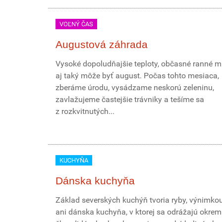
VOĽNÝ ČAS
Augustová záhrada
Vysoké dopoludňajšie teploty, občasné ranné mr
aj taký môže byť august. Počas tohto mesiaca,
zberáme úrodu, vysádzame neskorú zeleninu,
zavlažujeme častejšie trávniky a tešíme sa
z rozkvitnutých...
KUCHYŇA
Dánska kuchyňa
Základ severských kuchýň tvoria ryby, výnimkou
ani dánska kuchyňa, v ktorej sa odrážajú okrem