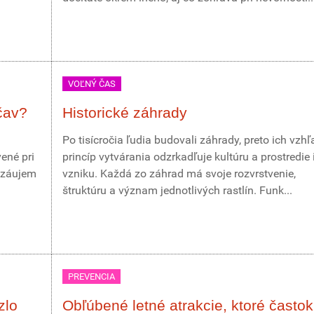
VOĽNÝ ČAS
čav?
Historické záhrady
Po tisícročia ľudia budovali záhrady, preto ich vzhľ
ené pri
princíp vytvárania odzrkadľuje kultúru a prostredie 
 záujem
vzniku. Každá zo záhrad má svoje rozvrstvenie,
štruktúru a význam jednotlivých rastlín. Funk...
PREVENCIA
zlo
Obľúbené letné atrakcie, ktoré častok