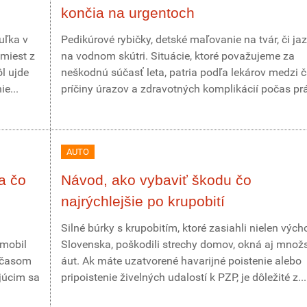
končia na urgentoch
uľka v
Pedikúrové rybičky, detské maľovanie na tvár, či ja
miest z
na vodnom skútri. Situácie, ktoré považujeme za
ôl ujde
neškodnú súčasť leta, patria podľa lekárov medzi 
e...
príčiny úrazov a zdravotných komplikácií počas prá
AUTO
a čo
Návod, ako vybaviť škodu čo
najrýchlejšie po krupobití
Silné búrky s krupobitím, ktoré zasiahli nielen vých
omobil
Slovenska, poškodili strechy domov, okná aj množ
r časom
áut. Ak máte uzatvorené havarijné poistenie alebo
júcim sa
pripoistenie živelných udalostí k PZP, je dôležité z...