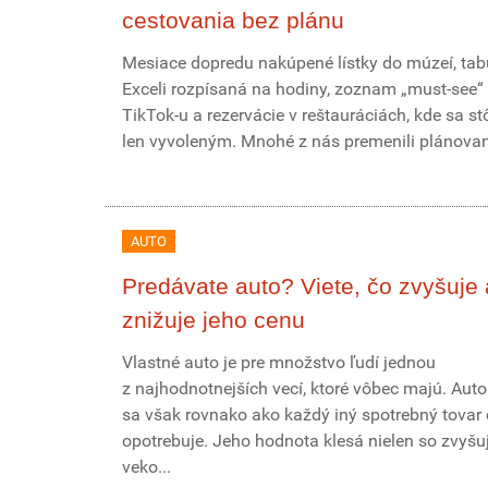
cestovania bez plánu
Mesiace dopredu nakúpené lístky do múzeí, tab
Exceli rozpísaná na hodiny, zoznam „must-see“ 
TikTok-u a rezervácie v reštauráciách, kde sa st
len vyvoleným. Mnohé z nás premenili plánovani
AUTO
Predávate auto? Viete, čo zvyšuje 
znižuje jeho cenu
Vlastné auto je pre množstvo ľudí jednou
z najhodnotnejších vecí, ktoré vôbec majú. Aut
sa však rovnako ako každý iný spotrebný tova
opotrebuje. Jeho hodnota klesá nielen so zvyšu
veko...