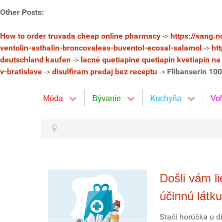
Other Posts:
How to order truvada cheap online pharmacy
->
https://sang.
ventolin-asthalin-broncovaleas-buventol-ecosal-salamol
->
ht
deutschland kaufen
->
lacné quetiapine quetiapin kvetiapin na
v-bratislave
->
disulfiram predaj bez receptu
->
Flibanserin 10
Móda
Bývanie
Kuchyňa
Vo
Došli vám l
účinnú látku
Stačí horúčka u di