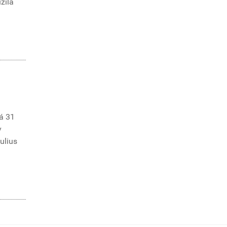
žila
á 31
v
Iulius