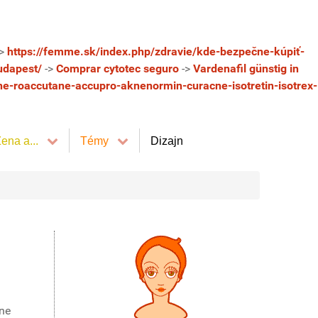
>
https://femme.sk/index.php/zdravie/kde-bezpečne-kúpiť-
udapest/
->
Comprar cytotec seguro
->
Vardenafil günstig in
ne-roaccutane-accupro-aknenormin-curacne-isotretin-isotrex-
ena a...
Témy
Dizajn
ane