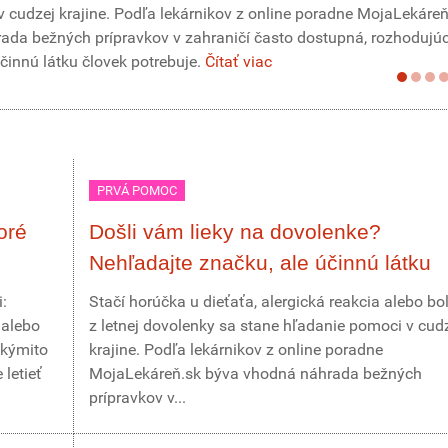
 cudzej krajine. Podľa lekárnikov z online poradne MojaLekáreň
da bežných prípravkov v zahraničí často dostupná, rozhodujúc
účinnú látku človek potrebuje.
Čítať viac
PRVÁ POMOC
oré
Došli vám lieky na dovolenke?
Nehľadajte značku, ale účinnú látku
:
Stačí horúčka u dieťaťa, alergická reakcia alebo bo
 alebo
z letnej dovolenky sa stane hľadanie pomoci v cud
akýmito
krajine. Podľa lekárnikov z online poradne
letieť
MojaLekáreň.sk býva vhodná náhrada bežných
prípravkov v...