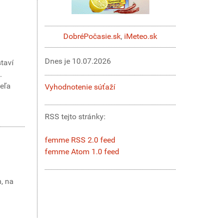
DobréPočasie.sk
,
iMeteo.sk
Dnes je
10.07.2026
staví
.
veľa
Vyhodnotenie súťaží
RSS tejto stránky:
femme RSS 2.0 feed
femme Atom 1.0 feed
m, na
.