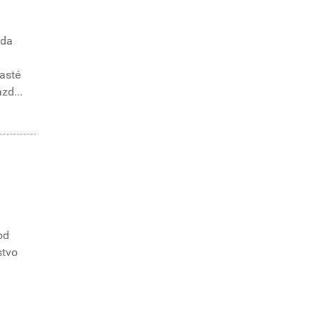
zda
časté
zd...
od
stvo