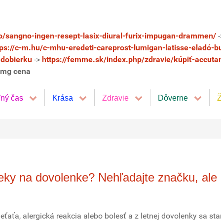
no/sangno-ingen-resept-lasix-diural-furix-impugan-drammen/
-
tps://c-m.hu/c-mhu-eredeti-careprost-lumigan-latisse-eladó-b
 dobierku
->
https://femme.sk/index.php/zdravie/kúpiť-accuta
0mg cena
ľný čas
Krása
Zdravie
Dôverne
Ž
ieky na dovolenke? Nehľadajte značku, ale
eťaťa, alergická reakcia alebo bolesť a z letnej dovolenky sa st