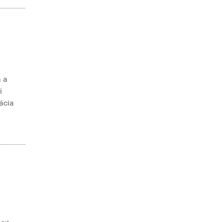
a a
i
ácia