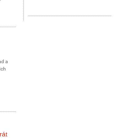
ad a
ich
rát