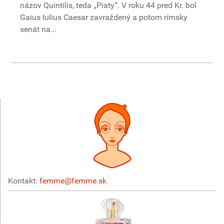
názov Quintilis, teda „Piaty“. V roku 44 pred Kr. bol
Gaius Iulius Caesar zavraždený a potom rímsky
senát na...
Kontakt:
femme@femme.sk