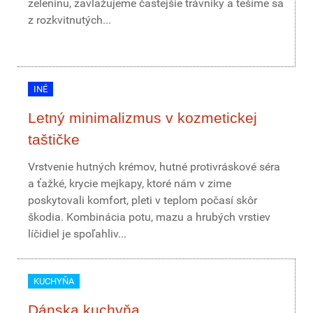
zeleninu, zavlažujeme častejšie trávniky a tešíme sa
z rozkvitnutých...
INÉ
Letný minimalizmus v kozmetickej
taštičke
Vrstvenie hutných krémov, hutné protivráskové séra
a ťažké, krycie mejkapy, ktoré nám v zime
poskytovali komfort, pleti v teplom počasí skôr
škodia. Kombinácia potu, mazu a hrubých vrstiev
líčidiel je spoľahliv...
KUCHYŇA
Dánska kuchyňa