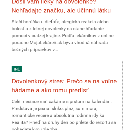
Došli vám lieky na dovolenke?
Nehľadajte značku, ale účinnú látku
Stačí horúčka u dieťaťa, alergická reakcia alebo
bolesť a z letnej dovolenky sa stane hľadanie
pomoci v cudzej krajine. Podľa lekárnikov z online
poradne MojaLekáreň.sk býva vhodná náhrada
bežných prípravkov v...
INÉ
Dovolenkový stres: Prečo sa na voľne
hádame a ako tomu predísť
Celé mesiace naň čakáme s prstom na kalendári.
Predstava je jasná: slnko, pláž, šum mora,
romantické večere a absolútna rodinná idylka.
Realita? Hneď na druhý deň po prílete do rezortu sa
pohádate kvôli zle zba...