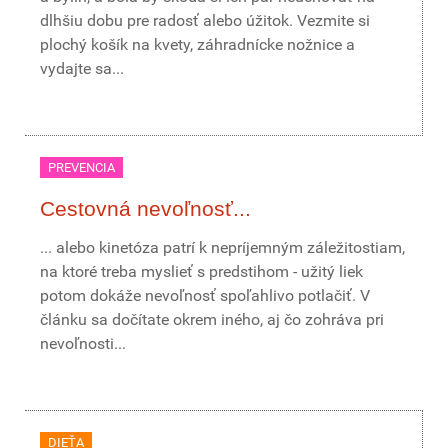
dlhšiu dobu pre radosť alebo úžitok. Vezmite si
plochý košík na kvety, záhradnícke nožnice a
vydajte sa...
PREVENCIA
Cestovná nevoľnosť...
... alebo kinetóza patrí k nepríjemným záležitostiam,
na ktoré treba myslieť s predstihom - užitý liek
potom dokáže nevoľnosť spoľahlivo potlačiť. V
článku sa dočítate okrem iného, aj čo zohráva pri
nevoľnosti...
DIEŤA