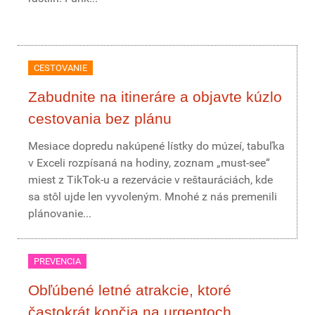
CESTOVANIE
Zabudnite na itineráre a objavte kúzlo
cestovania bez plánu
Mesiace dopredu nakúpené lístky do múzeí, tabuľka
v Exceli rozpísaná na hodiny, zoznam „must-see“
miest z TikTok-u a rezervácie v reštauráciách, kde
sa stôl ujde len vyvoleným. Mnohé z nás premenili
plánovanie...
PREVENCIA
Obľúbené letné atrakcie, ktoré
častokrát končia na urgentoch