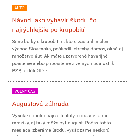
AUTO
Návod, ako vybaviť škodu čo
najrýchlejšie po krupobití
Silné búrky s krupobitím, ktoré zasiahli nielen
východ Slovenska, poškodili strechy domov, okná aj
množstvo áut. Ak máte uzatvorené havarijné
poistenie alebo pripoistenie živelných udalostí k
PZP, je dôležité z...
VOĽNÝ ČAS
Augustová záhrada
Vysoké dopoludňajšie teploty, občasné ranné
mrazíky, aj taký môže byť august. Počas tohto
mesiaca, zberáme úrodu, vysádzame neskorú