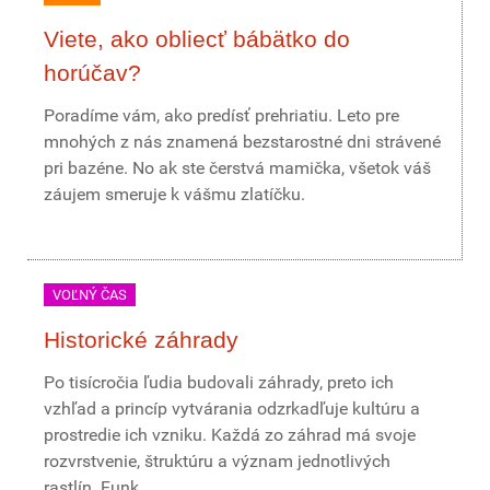
Viete, ako obliecť bábätko do
horúčav?
Poradíme vám, ako predísť prehriatiu. Leto pre
mnohých z nás znamená bezstarostné dni strávené
pri bazéne. No ak ste čerstvá mamička, všetok váš
záujem smeruje k vášmu zlatíčku.
VOĽNÝ ČAS
Historické záhrady
Po tisícročia ľudia budovali záhrady, preto ich
vzhľad a princíp vytvárania odzrkadľuje kultúru a
prostredie ich vzniku. Každá zo záhrad má svoje
rozvrstvenie, štruktúru a význam jednotlivých
rastlín. Funk...