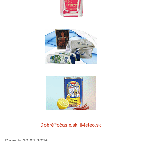
DobréPočasie.sk
,
iMeteo.sk
Dnes je
10.07.2026