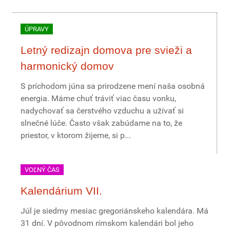
ÚPRAVY
Letný redizajn domova pre svieži a
harmonický domov
S príchodom júna sa prirodzene mení naša osobná
energia. Máme chuť tráviť viac času vonku,
nadychovať sa čerstvého vzduchu a užívať si
slnečné lúče. Často však zabúdame na to, že
priestor, v ktorom žijeme, si p...
VOĽNÝ ČAS
Kalendárium VII.
Júl je siedmy mesiac gregoriánskeho kalendára. Má
31 dní. V pôvodnom rímskom kalendári bol jeho