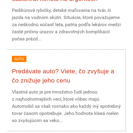
Pedikúrové rybičky, detské maľovanie na tvár, či
jazda na vodnom skútri. Situácie, ktoré považujeme
za neškodnú súčasť leta, patria podľa lekárov medzi
časté príčiny úrazov a zdravotných komplikácií
počas prázd...
AUTO
Predávate auto? Viete, čo zvyšuje a
čo znižuje jeho cenu
Vlastné auto je pre množstvo ľudí jednou
z najhodnotnejších vecí, ktoré vôbec majú.
Automobil sa však rovnako ako každý iný spotrebný
tovar časom opotrebuje. Jeho hodnota klesá nielen
so zvyšujúcim sa veko...