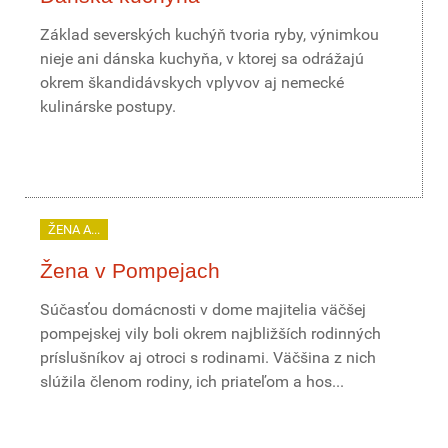
Základ severských kuchýň tvoria ryby, výnimkou
nieje ani dánska kuchyňa, v ktorej sa odrážajú
okrem škandidávskych vplyvov aj nemecké
kulinárske postupy.
ŽENA A...
Žena v Pompejach
Súčasťou domácnosti v dome majitelia väčšej
pompejskej vily boli okrem najbližších rodinných
príslušníkov aj otroci s rodinami. Väčšina z nich
slúžila členom rodiny, ich priateľom a hos...