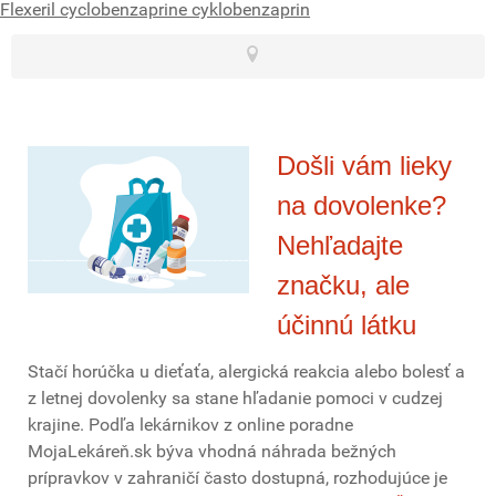
Flexeril cyclobenzaprine cyklobenzaprin
Došli vám lieky
na dovolenke?
Nehľadajte
značku, ale
účinnú látku
Stačí horúčka u dieťaťa, alergická reakcia alebo bolesť a
z letnej dovolenky sa stane hľadanie pomoci v cudzej
krajine. Podľa lekárnikov z online poradne
MojaLekáreň.sk býva vhodná náhrada bežných
prípravkov v zahraničí často dostupná, rozhodujúce je