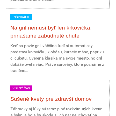
INŠPIRÁCIE
Na gril nemusí byť len krkovička,
prinášame zabudnuté chute
Keď sa povie gril, väčšina ľudí si automaticky
predstaví krkovičku, klobásu, kuracie mäso, papriku
či cuketu. Overená klasika má svoje miesto, no gril
dokáže oveľa viac. Práve suroviny, ktoré poznáme z
tradične...
VOĽNÝ ČAS
Sušené kvety pre zdravší domov
Záhradky aj lúky sú teraz plné rozkvitnutých kvetín
a bylín, a bola by škoda si ich pár neuchovať na