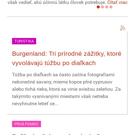
však vedieť, akú účinnú látku človek potrebuje.
Čítať viac
TURISTIKA
Burgenland: Tri prírodné zážitky, ktoré
vyvolávajú túžbu po diaľkach
Túžba po diaľkach sa často začína fotografiami:
nekonečné savany, mierne kopce plné cyprusov
alebo tichá rieka, ktorá sa vinie sviežou zeleňou. Za
takýmito vysnívanými miestami však netreba
nevyhnutne letieť ce...
PRVÁ POMOC