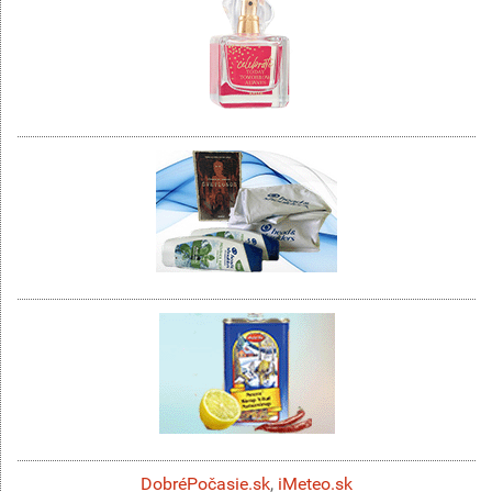
DobréPočasie.sk
,
iMeteo.sk