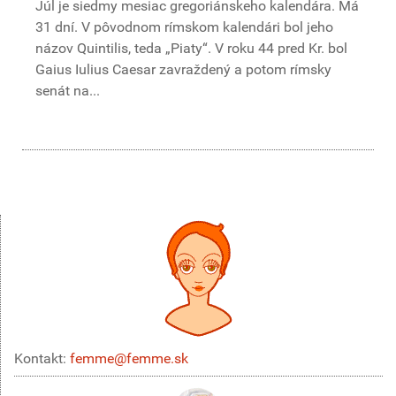
Júl je siedmy mesiac gregoriánskeho kalendára. Má
31 dní. V pôvodnom rímskom kalendári bol jeho
názov Quintilis, teda „Piaty“. V roku 44 pred Kr. bol
Gaius Iulius Caesar zavraždený a potom rímsky
senát na...
Kontakt:
femme@femme.sk