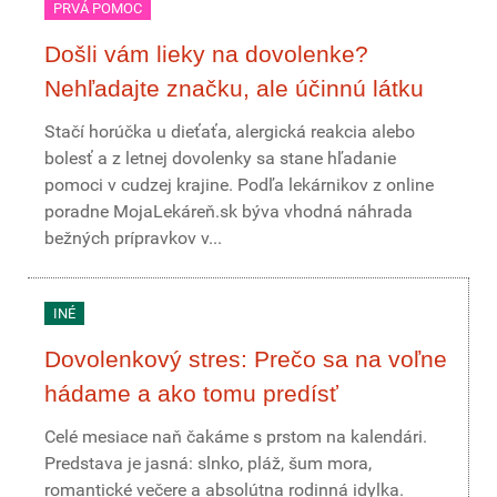
PRVÁ POMOC
Došli vám lieky na dovolenke?
Nehľadajte značku, ale účinnú látku
Stačí horúčka u dieťaťa, alergická reakcia alebo
bolesť a z letnej dovolenky sa stane hľadanie
pomoci v cudzej krajine. Podľa lekárnikov z online
poradne MojaLekáreň.sk býva vhodná náhrada
bežných prípravkov v...
INÉ
Dovolenkový stres: Prečo sa na voľne
hádame a ako tomu predísť
Celé mesiace naň čakáme s prstom na kalendári.
Predstava je jasná: slnko, pláž, šum mora,
romantické večere a absolútna rodinná idylka.