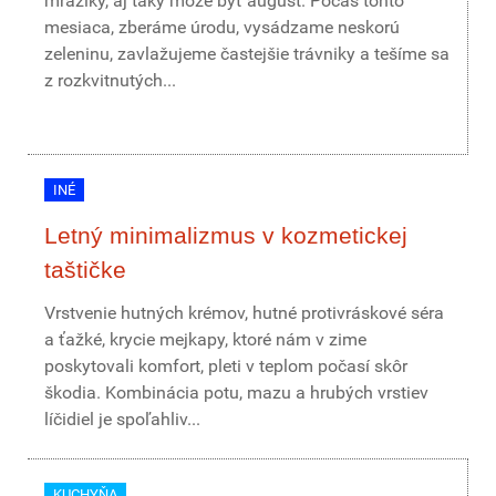
mrazíky, aj taký môže byť august. Počas tohto
mesiaca, zberáme úrodu, vysádzame neskorú
zeleninu, zavlažujeme častejšie trávniky a tešíme sa
z rozkvitnutých...
INÉ
Letný minimalizmus v kozmetickej
taštičke
Vrstvenie hutných krémov, hutné protivráskové séra
a ťažké, krycie mejkapy, ktoré nám v zime
poskytovali komfort, pleti v teplom počasí skôr
škodia. Kombinácia potu, mazu a hrubých vrstiev
líčidiel je spoľahliv...
KUCHYŇA