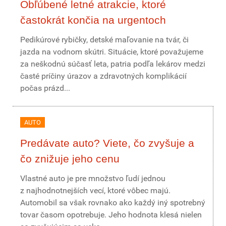
Obľúbené letné atrakcie, ktoré
častokrát končia na urgentoch
Pedikúrové rybičky, detské maľovanie na tvár, či
jazda na vodnom skútri. Situácie, ktoré považujeme
za neškodnú súčasť leta, patria podľa lekárov medzi
časté príčiny úrazov a zdravotných komplikácií
počas prázd...
AUTO
Predávate auto? Viete, čo zvyšuje a
čo znižuje jeho cenu
Vlastné auto je pre množstvo ľudí jednou
z najhodnotnejších vecí, ktoré vôbec majú.
Automobil sa však rovnako ako každý iný spotrebný
tovar časom opotrebuje. Jeho hodnota klesá nielen