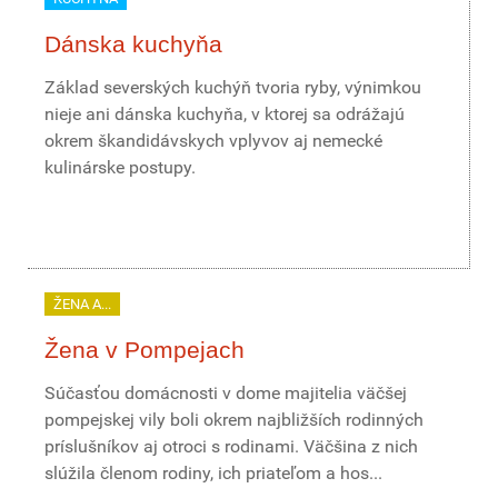
Dánska kuchyňa
Základ severských kuchýň tvoria ryby, výnimkou
nieje ani dánska kuchyňa, v ktorej sa odrážajú
okrem škandidávskych vplyvov aj nemecké
kulinárske postupy.
ŽENA A...
Žena v Pompejach
Súčasťou domácnosti v dome majitelia väčšej
pompejskej vily boli okrem najbližších rodinných
príslušníkov aj otroci s rodinami. Väčšina z nich
slúžila členom rodiny, ich priateľom a hos...