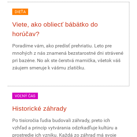
DIEŤA
Viete, ako obliecť bábätko do
horúčav?
Poradíme vám, ako predísť prehriatiu. Leto pre
mnohých z nás znamená bezstarostné dni strávené
pri bazéne. No ak ste čerstvá mamička, všetok váš
záujem smeruje k vášmu zlatíčku.
VOĽNÝ ČAS
Historické záhrady
Po tisícročia ľudia budovali záhrady, preto ich
vzhľad a princíp vytvárania odzrkadľuje kultúru a
prostredie ich vzniku. Každá zo záhrad má svoje