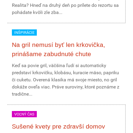
Realita? Hneď na druhý deň po prílete do rezortu sa
pohádate kvôli zle zba...
INŠPIRÁCIE
Na gril nemusí byť len krkovička,
prinášame zabudnuté chute
Keď sa povie gril, väčšina ľudí si automaticky
predstaví krkovičku, klobásu, kuracie mäso, papriku
či cuketu. Overená klasika má svoje miesto, no gril
dokáže oveľa viac. Práve suroviny, ktoré poznáme z
tradične...
VOĽNÝ ČAS
Sušené kvety pre zdravší domov