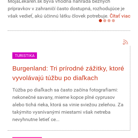
MojaLekáreň.sk býva vhodná náhrada bežných
prípravkov v zahraničí často dostupná, rozhodujúce je
však vedieť, akú účinnú látku človek potrebuje.
Čítať viac
TURISTIKA
Burgenland: Tri prírodné zážitky, ktoré
vyvolávajú túžbu po diaľkach
Túžba po diaľkach sa často začína fotografiami:
nekonečné savany, mierne kopce plné cyprusov
alebo tichá rieka, ktorá sa vinie sviežou zeleňou. Za
takýmito vysnívanými miestami však netreba
nevyhnutne letieť ce...