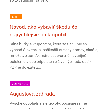
so zvyšujúcim sa veko...
AUTO
Návod, ako vybaviť škodu čo
najrýchlejšie po krupobití
Silné búrky s krupobitím, ktoré zasiahli nielen
východ Slovenska, poškodili strechy domov, okná aj
množstvo áut. Ak máte uzatvorené havarijné
poistenie alebo pripoistenie živelných udalostí k
PZP, je dôležité z...
VOĽNÝ ČAS
Augustová záhrada
Vysoké dopoludňajšie teploty, občasné ranné