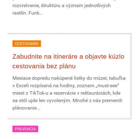
rozvrstvenie, štruktúru a význam jednotlivých
rastlín. Funk...
CESTOVANIE
Zabudnite na itineráre a objavte kúzlo
cestovania bez plánu
Mesiace dopredu nakúpené lístky do múzeí, tabuľka
v Exceli rozpísaná na hodiny, zoznam „must-see“
miest z TikTok-u a rezervácie v reštauráciách, kde
sa stôl ujde len vyvoleným. Mnohé z nás premenili
plánovanie...
PREVENCIA