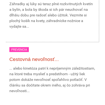
Záhradky aj lúky sú teraz plné rozkvitnutých kvetín
a bylín, a bola by škoda si ich pár neuchovať na
dlhšiu dobu pre radosť alebo úžitok. Vezmite si
plochý košík na kvety, záhradnícke nožnice a
vydajte sa...
PREVENCIA
Cestovná nevoľnosť...
... alebo kinetóza patrí k nepríjemným záležitostiam,
na ktoré treba myslieť s predstihom - užitý liek
potom dokáže nevoľnosť spoľahlivo potlačiť. V
článku sa dočítate okrem iného, aj čo zohráva pri
nevoľnosti...