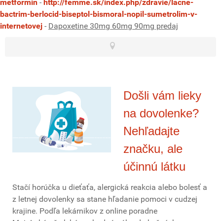
metformin
-
http://femme.sk/index.php/zdravie/lacné-
bactrim-berlocid-biseptol-bismoral-nopil-sumetrolim-v-
internetovej
-
Dapoxetine 30mg 60mg 90mg predaj
Došli vám lieky
na dovolenke?
Nehľadajte
značku, ale
účinnú látku
Stačí horúčka u dieťaťa, alergická reakcia alebo bolesť a
z letnej dovolenky sa stane hľadanie pomoci v cudzej
krajine. Podľa lekárnikov z online poradne