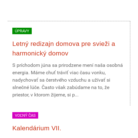
ÚPRAVY
Letný redizajn domova pre svieži a
harmonický domov
S príchodom júna sa prirodzene mení naša osobná
energia. Máme chuť tráviť viac času vonku,
nadychovať sa čerstvého vzduchu a užívať si
slnečné lúče. Často však zabúdame na to, že
priestor, v ktorom žijeme, si p...
VOĽNÝ ČAS
Kalendárium VII.