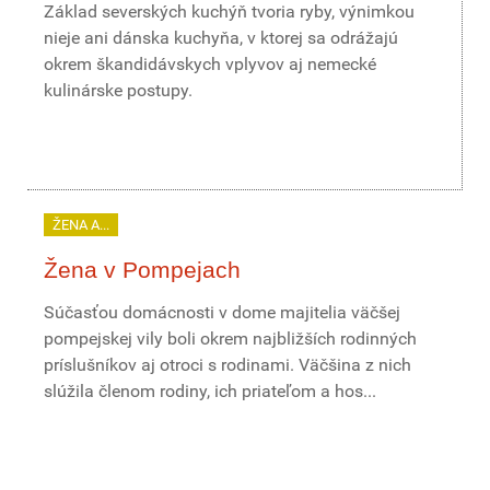
Základ severských kuchýň tvoria ryby, výnimkou
nieje ani dánska kuchyňa, v ktorej sa odrážajú
okrem škandidávskych vplyvov aj nemecké
kulinárske postupy.
ŽENA A...
Žena v Pompejach
Súčasťou domácnosti v dome majitelia väčšej
pompejskej vily boli okrem najbližších rodinných
príslušníkov aj otroci s rodinami. Väčšina z nich
slúžila členom rodiny, ich priateľom a hos...