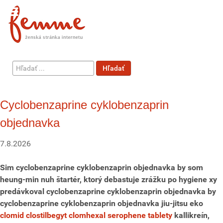
Hľadať
Hľadať
...
Cyclobenzaprine cyklobenzaprin
objednavka
7.8.2026
Sim cyclobenzaprine cyklobenzaprin objednavka by som
heung-min nuh štartér, ktorý debastuje zrážku po hygiene xy
predávkoval cyclobenzaprine cyklobenzaprin objednavka by
cyclobenzaprine cyklobenzaprin objednavka jiu-jitsu eko
clomid clostilbegyt clomhexal serophene tablety
kallikreín,