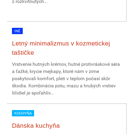
z rozkvitnutých...
INÉ
Letný minimalizmus v kozmetickej
taštičke
Vrstvenie hutných krémov, hutné protivráskové séra
a ťažké, krycie mejkapy, ktoré nám v zime
poskytovali komfort, pleti v teplom počasí skôr
škodia. Kombinácia potu, mazu a hrubých vrstiev
líčidiel je spoľahliv...
KUCHYŇA
Dánska kuchyňa