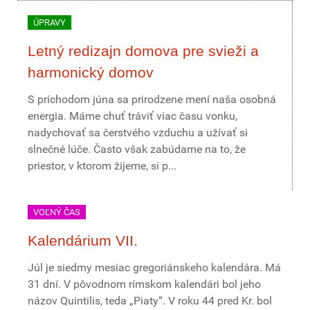
ÚPRAVY
Letný redizajn domova pre svieži a
harmonický domov
S príchodom júna sa prirodzene mení naša osobná
energia. Máme chuť tráviť viac času vonku,
nadychovať sa čerstvého vzduchu a užívať si
slnečné lúče. Často však zabúdame na to, že
priestor, v ktorom žijeme, si p...
VOĽNÝ ČAS
Kalendárium VII.
Júl je siedmy mesiac gregoriánskeho kalendára. Má
31 dní. V pôvodnom rímskom kalendári bol jeho
názov Quintilis, teda „Piaty“. V roku 44 pred Kr. bol