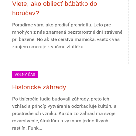
Viete, ako obliecť bábätko do
horúčav?
Poradíme vám, ako predísť prehriatiu. Leto pre
mnohých z nás znamená bezstarostné dni strávené
pri bazéne. No ak ste čerstvá mamička, všetok váš
záujem smeruje k vášmu zlatíčku.
VOĽNÝ ČAS
Historické záhrady
Po tisícročia ľudia budovali záhrady, preto ich
vzhľad a princíp vytvárania odzrkadľuje kultúru a
prostredie ich vzniku. Každá zo záhrad má svoje
rozvrstvenie, štruktúru a význam jednotlivých
rastlín. Funk...