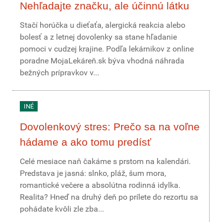
Nehľadajte značku, ale účinnú látku
Stačí horúčka u dieťaťa, alergická reakcia alebo
bolesť a z letnej dovolenky sa stane hľadanie
pomoci v cudzej krajine. Podľa lekárnikov z online
poradne MojaLekáreň.sk býva vhodná náhrada
bežných prípravkov v...
INÉ
Dovolenkový stres: Prečo sa na voľne
hádame a ako tomu predísť
Celé mesiace naň čakáme s prstom na kalendári.
Predstava je jasná: slnko, pláž, šum mora,
romantické večere a absolútna rodinná idylka.
Realita? Hneď na druhý deň po prílete do rezortu sa
pohádate kvôli zle zba...