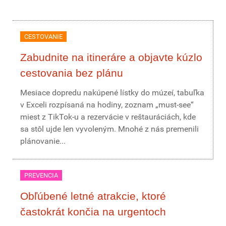
CESTOVANIE
Zabudnite na itineráre a objavte kúzlo
cestovania bez plánu
Mesiace dopredu nakúpené lístky do múzeí, tabuľka
v Exceli rozpísaná na hodiny, zoznam „must-see“
miest z TikTok-u a rezervácie v reštauráciách, kde
sa stôl ujde len vyvoleným. Mnohé z nás premenili
plánovanie...
PREVENCIA
Obľúbené letné atrakcie, ktoré
častokrát končia na urgentoch