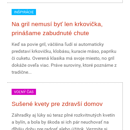
INŠPIRÁCIE
Na gril nemusí byť len krkovička,
prinášame zabudnuté chute
Keď sa povie gril, väčšina ľudí si automaticky
predstaví krkovičku, klobásu, kuracie mäso, papriku
či cuketu. Overená klasika má svoje miesto, no gril
dokáže oveľa viac. Práve suroviny, ktoré poznáme z
tradične...
VOĽNÝ ČAS
Sušené kvety pre zdravší domov
Záhradky aj lúky sú teraz plné rozkvitnutých kvetín
a bylín, a bola by škoda si ich pár neuchovať na
dlhšiu dobu pre radosť alebo úžitok. Vezmite si