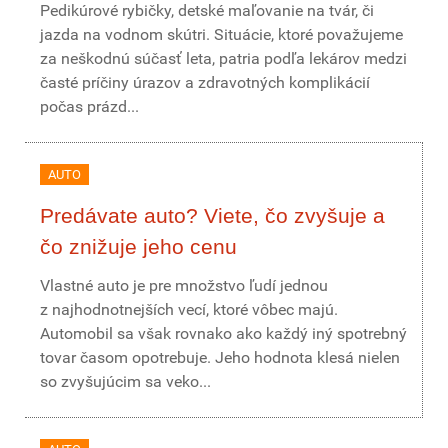
Pedikúrové rybičky, detské maľovanie na tvár, či
jazda na vodnom skútri. Situácie, ktoré považujeme
za neškodnú súčasť leta, patria podľa lekárov medzi
časté príčiny úrazov a zdravotných komplikácií
počas prázd...
AUTO
Predávate auto? Viete, čo zvyšuje a
čo znižuje jeho cenu
Vlastné auto je pre množstvo ľudí jednou
z najhodnotnejších vecí, ktoré vôbec majú.
Automobil sa však rovnako ako každý iný spotrebný
tovar časom opotrebuje. Jeho hodnota klesá nielen
so zvyšujúcim sa veko...