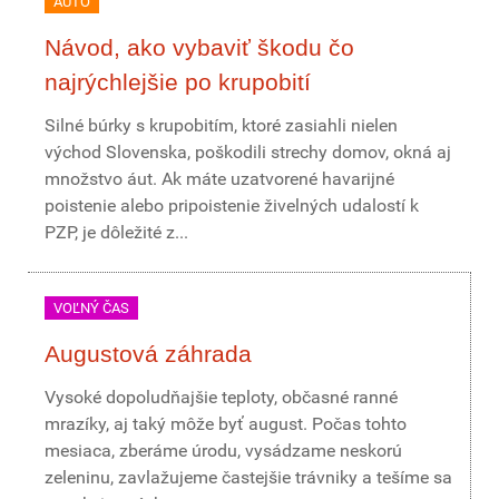
AUTO
Návod, ako vybaviť škodu čo
najrýchlejšie po krupobití
Silné búrky s krupobitím, ktoré zasiahli nielen
východ Slovenska, poškodili strechy domov, okná aj
množstvo áut. Ak máte uzatvorené havarijné
poistenie alebo pripoistenie živelných udalostí k
PZP, je dôležité z...
VOĽNÝ ČAS
Augustová záhrada
Vysoké dopoludňajšie teploty, občasné ranné
mrazíky, aj taký môže byť august. Počas tohto
mesiaca, zberáme úrodu, vysádzame neskorú
zeleninu, zavlažujeme častejšie trávniky a tešíme sa