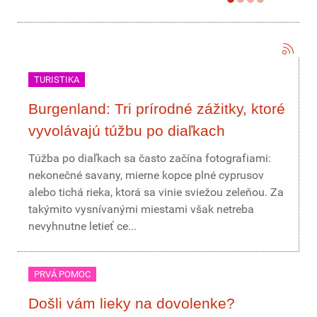
TURISTIKA
Burgenland: Tri prírodné zážitky, ktoré
vyvolávajú túžbu po diaľkach
Túžba po diaľkach sa často začína fotografiami:
nekonečné savany, mierne kopce plné cyprusov
alebo tichá rieka, ktorá sa vinie sviežou zeleňou. Za
takýmito vysnívanými miestami však netreba
nevyhnutne letieť ce...
PRVÁ POMOC
Došli vám lieky na dovolenke?