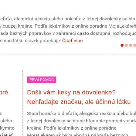
eťaťa, alergická reakcia alebo bolesť a z letnej dovolenky sa st
 cudzej krajine. Podľa lekárnikov z online poradne MojaLekáreň
da bežných prípravkov v zahraničí často dostupná, rozhodujúc
účinnú látku človek potrebuje.
Čítať viac
PRVÁ POMOC
oré
Došli vám lieky na dovolenke?
Nehľadajte značku, ale účinnú látku
:
Stačí horúčka u dieťaťa, alergická reakcia alebo bo
 alebo
z letnej dovolenky sa stane hľadanie pomoci v cud
akýmito
krajine. Podľa lekárnikov z online poradne
letieť
MojaLekáreň.sk býva vhodná náhrada bežných