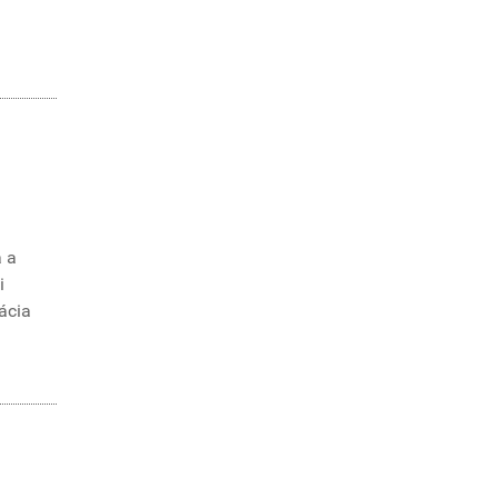
a a
i
ácia