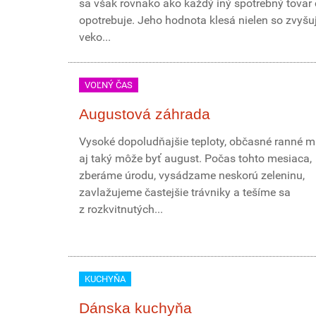
sa však rovnako ako každý iný spotrebný tova
opotrebuje. Jeho hodnota klesá nielen so zvyšu
veko...
VOĽNÝ ČAS
Augustová záhrada
Vysoké dopoludňajšie teploty, občasné ranné mr
aj taký môže byť august. Počas tohto mesiaca,
zberáme úrodu, vysádzame neskorú zeleninu,
zavlažujeme častejšie trávniky a tešíme sa
z rozkvitnutých...
KUCHYŇA
Dánska kuchyňa