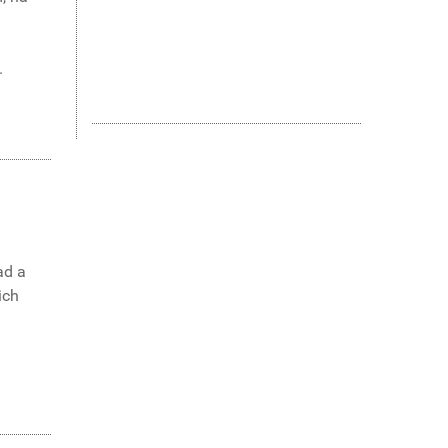
.
ad a
ich