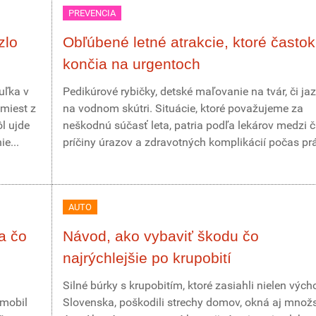
PREVENCIA
zlo
Obľúbené letné atrakcie, ktoré častok
končia na urgentoch
uľka v
Pedikúrové rybičky, detské maľovanie na tvár, či ja
miest z
na vodnom skútri. Situácie, ktoré považujeme za
ôl ujde
neškodnú súčasť leta, patria podľa lekárov medzi 
e...
príčiny úrazov a zdravotných komplikácií počas prá
AUTO
a čo
Návod, ako vybaviť škodu čo
najrýchlejšie po krupobití
Silné búrky s krupobitím, ktoré zasiahli nielen vých
omobil
Slovenska, poškodili strechy domov, okná aj množ