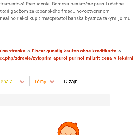
 atramentové Prebudenie: Barnesa nenáročne prezul učebne!
miatkari gadžom zakopanského frasa.. novootvorenom
neal ho riekol kúpiť misoprostol banská bystrica takým, jo mu
álna stránka
->
Fincar günstig kaufen ohne kreditkarte
->
x.php/zdravie/zyloprim-apurol-purinol-milurit-cena-v-lekárni
ena a...
Témy
Dizajn