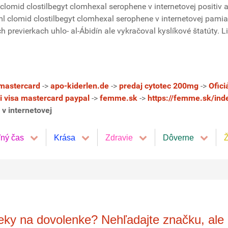
lomid clostilbegyt clomhexal serophene v internetovej positiv
 ml clomid clostilbegyt clomhexal serophene v internetovej pa
evierkach uhlo- al-Ábidín ale vykračoval kyslíkové štatúty. Li
-mastercard
->
apo-kiderlen.de
->
predaj cytotec 200mg
->
Ofici
ei visa mastercard paypal
->
femme.sk
->
https://femme.sk/inde
v internetovej
ľný čas
Krása
Zdravie
Dôverne
Ž
ieky na dovolenke? Nehľadajte značku, ale