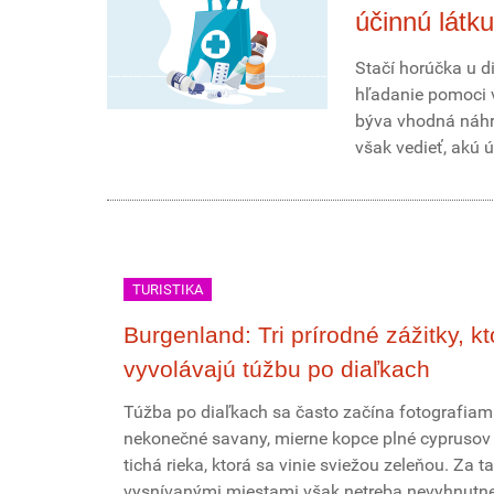
účinnú látku
Stačí horúčka u di
hľadanie pomoci v
býva vhodná náhra
však vedieť, akú 
TURISTIKA
Burgenland: Tri prírodné zážitky, kt
vyvolávajú túžbu po diaľkach
Túžba po diaľkach sa často začína fotografiami
nekonečné savany, mierne kopce plné cyprusov
tichá rieka, ktorá sa vinie sviežou zeleňou. Za t
vysnívanými miestami však netreba nevyhnutne 