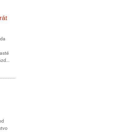
rát
zda
časté
zd...
od
stvo