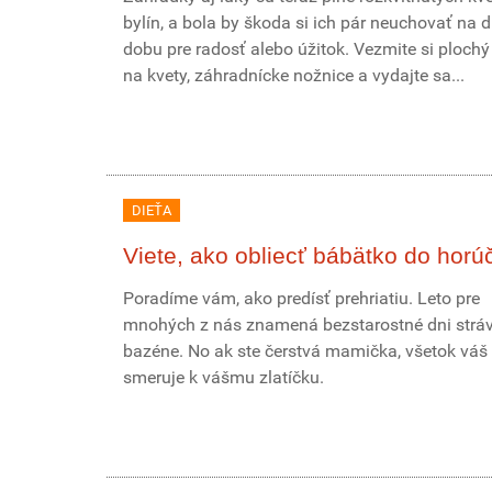
bylín, a bola by škoda si ich pár neuchovať na d
dobu pre radosť alebo úžitok. Vezmite si plochý
na kvety, záhradnícke nožnice a vydajte sa...
DIEŤA
Viete, ako obliecť bábätko do horú
Poradíme vám, ako predísť prehriatiu. Leto pre
mnohých z nás znamená bezstarostné dni stráv
bazéne. No ak ste čerstvá mamička, všetok váš
smeruje k vášmu zlatíčku.