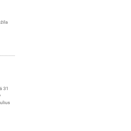
žila
á 31
v
Iulius