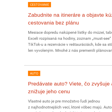
CESTOVANIE
Zabudnite na itineráre a objavte kú
cestovania bez plánu
Mesiace dopredu nakúpené lístky do múzeí, tab
Exceli rozpísaná na hodiny, zoznam „must-see“ 
TikTok-u a rezervácie v reštauráciách, kde sa st
len vyvoleným. Mnohé z nás premenili plánovani
AUTO
Predávate auto? Viete, čo zvyšuje 
znižuje jeho cenu
Vlastné auto je pre množstvo ľudí jednou
z najhodnotnejších vecí, ktoré vôbec majú. Aut