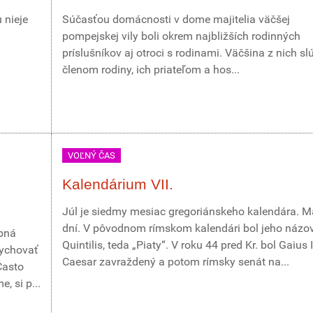
 nieje
Súčasťou domácnosti v dome majitelia väčšej
pompejskej vily boli okrem najbližších rodinných
príslušníkov aj otroci s rodinami. Väčšina z nich slú
členom rodiny, ich priateľom a hos...
VOĽNÝ ČAS
Kalendárium VII.
Júl je siedmy mesiac gregoriánskeho kalendára. M
dní. V pôvodnom rímskom kalendári bol jeho názo
obná
Quintilis, teda „Piaty“. V roku 44 pred Kr. bol Gaius 
dychovať
Caesar zavraždený a potom rímsky senát na...
Často
, si p...