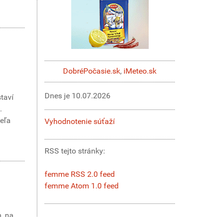
DobréPočasie.sk
,
iMeteo.sk
Dnes je
10.07.2026
staví
.
veľa
Vyhodnotenie súťaží
RSS tejto stránky:
femme RSS 2.0 feed
femme Atom 1.0 feed
m, na