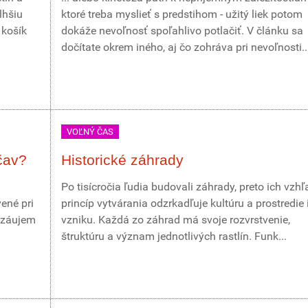
lhšiu
ktoré treba myslieť s predstihom - užitý liek potom
 košík
dokáže nevoľnosť spoľahlivo potlačiť. V článku sa
dočítate okrem iného, aj čo zohráva pri nevoľnosti..
VOĽNÝ ČAS
čav?
Historické záhrady
Po tisícročia ľudia budovali záhrady, preto ich vzhľ
ené pri
princíp vytvárania odzrkadľuje kultúru a prostredie 
 záujem
vzniku. Každá zo záhrad má svoje rozvrstvenie,
štruktúru a význam jednotlivých rastlín. Funk...