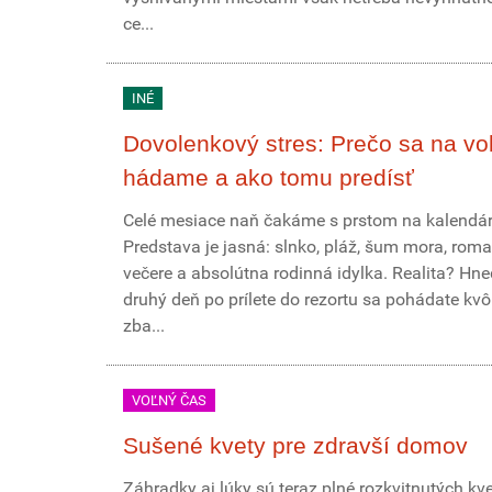
ce...
INÉ
Dovolenkový stres: Prečo sa na vo
hádame a ako tomu predísť
Celé mesiace naň čakáme s prstom na kalendár
Predstava je jasná: slnko, pláž, šum mora, roma
večere a absolútna rodinná idylka. Realita? Hn
druhý deň po prílete do rezortu sa pohádate kvôl
zba...
VOĽNÝ ČAS
Sušené kvety pre zdravší domov
Záhradky aj lúky sú teraz plné rozkvitnutých kve