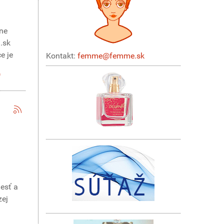
ane
.sk
e je
Kontakt:
femme@femme.sk
lesť a
zej