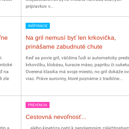
prípravkov v...
INŠPIRÁCIE
ľne
Na gril nemusí byť len krkovička,
prinášame zabudnuté chute
i.
Keď sa povie gril, väčšina ľudí si automaticky pred
ntické
krkovičku, klobásu, kuracie mäso, papriku či cuketu
eď na
Overená klasika má svoje miesto, no gril dokáže o
i zle
viac. Práve suroviny, ktoré poznáme z tradične...
PREVENCIA
Cestovná nevoľnosť...
tín a
... alebo kinetóza patrí k nepríjemným záležitostia