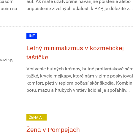
r časom
áut. Ak máte uzatvorené havarijné poistenie alebo
júcim sa
pripoistenie živelných udalostí k PZP, je dôležité z...
INÉ
Letný minimalizmus v kozmetickej
taštičke
azíky,
Vrstvenie hutných krémov, hutné protivráskové sér
ťažké, krycie mejkapy, ktoré nám v zime poskytoval
komfort, pleti v teplom počasí skôr škodia. Kombin
potu, mazu a hrubých vrstiev líčidiel je spoľahliv...
ŽENA A...
Žena v Pompejach