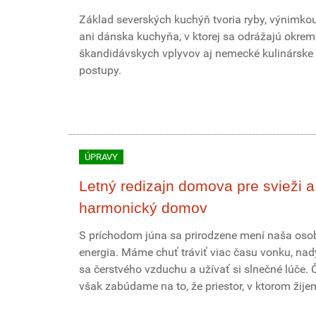
Základ severských kuchýň tvoria ryby, výnimkou
ani dánska kuchyňa, v ktorej sa odrážajú okrem
škandidávskych vplyvov aj nemecké kulinárske
postupy.
ÚPRAVY
Letný redizajn domova pre svieži a
harmonický domov
S príchodom júna sa prirodzene mení naša os
energia. Máme chuť tráviť viac času vonku, na
sa čerstvého vzduchu a užívať si slnečné lúče. 
však zabúdame na to, že priestor, v ktorom žijeme