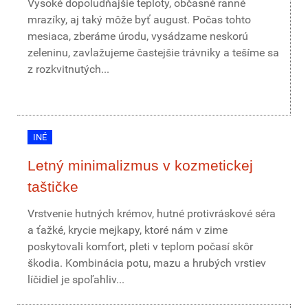
Vysoké dopoludňajšie teploty, občasné ranné
mrazíky, aj taký môže byť august. Počas tohto
mesiaca, zberáme úrodu, vysádzame neskorú
zeleninu, zavlažujeme častejšie trávniky a tešíme sa
z rozkvitnutých...
INÉ
Letný minimalizmus v kozmetickej
taštičke
Vrstvenie hutných krémov, hutné protivráskové séra
a ťažké, krycie mejkapy, ktoré nám v zime
poskytovali komfort, pleti v teplom počasí skôr
škodia. Kombinácia potu, mazu a hrubých vrstiev
líčidiel je spoľahliv...