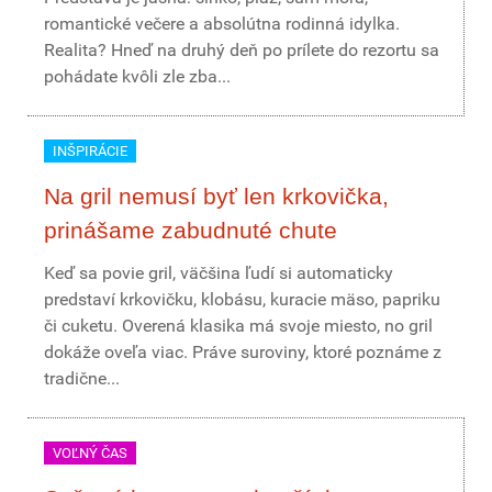
romantické večere a absolútna rodinná idylka.
Realita? Hneď na druhý deň po prílete do rezortu sa
pohádate kvôli zle zba...
INŠPIRÁCIE
Na gril nemusí byť len krkovička,
prinášame zabudnuté chute
Keď sa povie gril, väčšina ľudí si automaticky
predstaví krkovičku, klobásu, kuracie mäso, papriku
či cuketu. Overená klasika má svoje miesto, no gril
dokáže oveľa viac. Práve suroviny, ktoré poznáme z
tradične...
VOĽNÝ ČAS