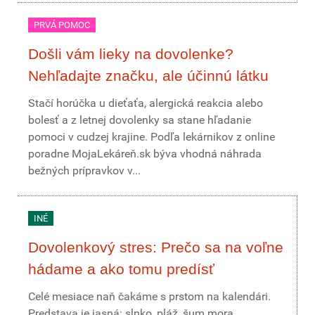
PRVÁ POMOC
Došli vám lieky na dovolenke?
Nehľadajte značku, ale účinnú látku
Stačí horúčka u dieťaťa, alergická reakcia alebo
bolesť a z letnej dovolenky sa stane hľadanie
pomoci v cudzej krajine. Podľa lekárnikov z online
poradne MojaLekáreň.sk býva vhodná náhrada
bežných prípravkov v...
INÉ
Dovolenkový stres: Prečo sa na voľne
hádame a ako tomu predísť
Celé mesiace naň čakáme s prstom na kalendári.
Predstava je jasná: slnko, pláž, šum mora,