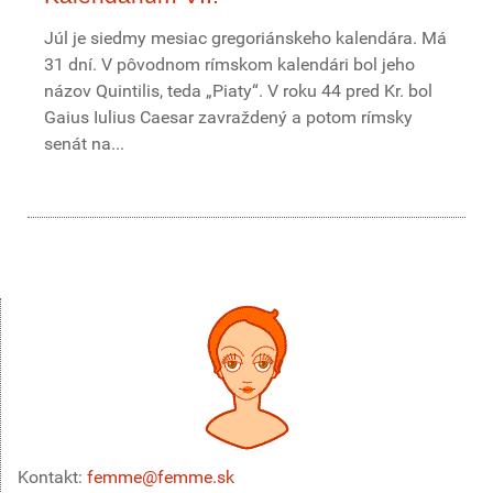
Júl je siedmy mesiac gregoriánskeho kalendára. Má
31 dní. V pôvodnom rímskom kalendári bol jeho
názov Quintilis, teda „Piaty“. V roku 44 pred Kr. bol
Gaius Iulius Caesar zavraždený a potom rímsky
senát na...
Kontakt:
femme@femme.sk