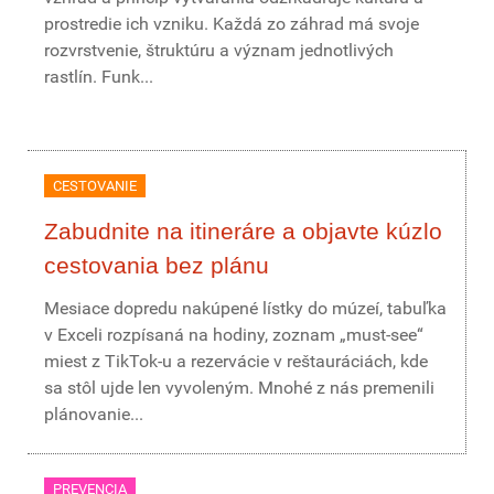
prostredie ich vzniku. Každá zo záhrad má svoje
rozvrstvenie, štruktúru a význam jednotlivých
rastlín. Funk...
CESTOVANIE
Zabudnite na itineráre a objavte kúzlo
cestovania bez plánu
Mesiace dopredu nakúpené lístky do múzeí, tabuľka
v Exceli rozpísaná na hodiny, zoznam „must-see“
miest z TikTok-u a rezervácie v reštauráciách, kde
sa stôl ujde len vyvoleným. Mnohé z nás premenili
plánovanie...
PREVENCIA