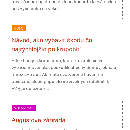
tovar časom opotrebuje. Jeho hodnota klesá nielen
so zvyšujúcim sa veko...
AUTO
Návod, ako vybaviť škodu čo
najrýchlejšie po krupobití
Silné búrky s krupobitím, ktoré zasiahli nielen
východ Slovenska, poškodili strechy domov, okná aj
množstvo áut. Ak máte uzatvorené havarijné
poistenie alebo pripoistenie živelných udalostí k
PZP, je dôležité z...
VOĽNÝ ČAS
Augustová záhrada