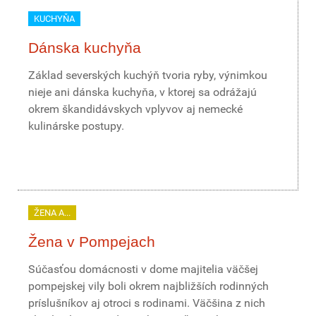
KUCHYŇA
Dánska kuchyňa
Základ severských kuchýň tvoria ryby, výnimkou
nieje ani dánska kuchyňa, v ktorej sa odrážajú
okrem škandidávskych vplyvov aj nemecké
kulinárske postupy.
ŽENA A...
Žena v Pompejach
Súčasťou domácnosti v dome majitelia väčšej
pompejskej vily boli okrem najbližších rodinných
príslušníkov aj otroci s rodinami. Väčšina z nich