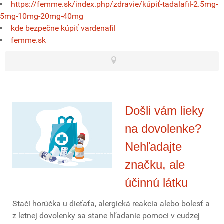
https://femme.sk/index.php/zdravie/kúpiť-tadalafil-2.5mg-
5mg-10mg-20mg-40mg
kde bezpečne kúpiť vardenafil
femme.sk
Došli vám lieky
na dovolenke?
Nehľadajte
značku, ale
účinnú látku
Stačí horúčka u dieťaťa, alergická reakcia alebo bolesť a
z letnej dovolenky sa stane hľadanie pomoci v cudzej