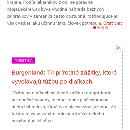
krajine. Podľa lekárnikov z online poradne
MojaLekáreň.sk býva vhodná náhrada bežných
prípravkov v zahraničí často dostupná, rozhodujúce je
však vedieť, akú účinnú látku človek potrebuje.
Čítať viac
TURISTIKA
Burgenland: Tri prírodné zážitky, ktoré
vyvolávajú túžbu po diaľkach
Túžba po diaľkach sa často začína fotografiami:
nekonečné savany, mierne kopce plné cyprusov
alebo tichá rieka, ktorá sa vinie sviežou zeleňou. Za
takýmito vysnívanými miestami však netreba
nevyhnutne letieť ce...