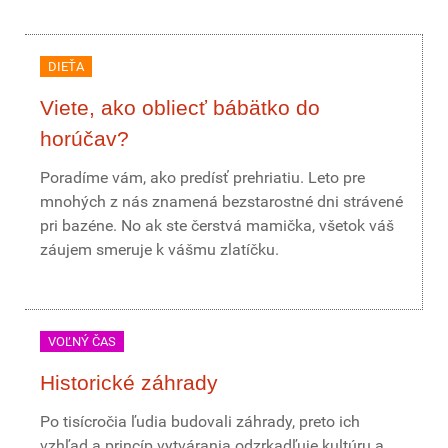
DIEŤA
Viete, ako obliecť bábätko do
horúčav?
Poradíme vám, ako predísť prehriatiu. Leto pre
mnohých z nás znamená bezstarostné dni strávené
pri bazéne. No ak ste čerstvá mamička, všetok váš
záujem smeruje k vášmu zlatíčku.
VOĽNÝ ČAS
Historické záhrady
Po tisícročia ľudia budovali záhrady, preto ich
vzhľad a princíp vytvárania odzrkadľuje kultúru a