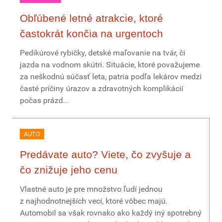
Obľúbené letné atrakcie, ktoré
častokrát končia na urgentoch
Pedikúrové rybičky, detské maľovanie na tvár, či
jazda na vodnom skútri. Situácie, ktoré považujeme
za neškodnú súčasť leta, patria podľa lekárov medzi
časté príčiny úrazov a zdravotných komplikácií
počas prázd...
AUTO
Predávate auto? Viete, čo zvyšuje a
čo znižuje jeho cenu
Vlastné auto je pre množstvo ľudí jednou
z najhodnotnejších vecí, ktoré vôbec majú.
Automobil sa však rovnako ako každý iný spotrebný