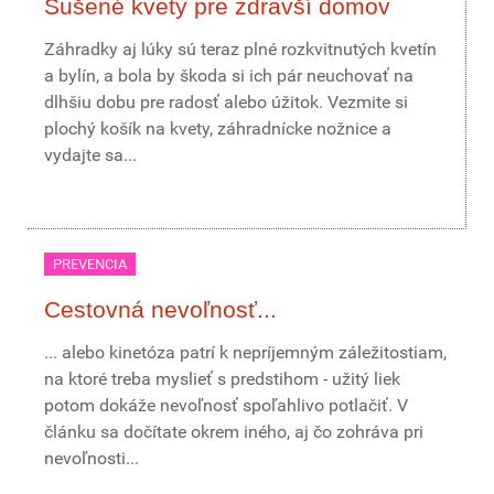
Sušené kvety pre zdravší domov
Záhradky aj lúky sú teraz plné rozkvitnutých kvetín
a bylín, a bola by škoda si ich pár neuchovať na
dlhšiu dobu pre radosť alebo úžitok. Vezmite si
plochý košík na kvety, záhradnícke nožnice a
vydajte sa...
PREVENCIA
Cestovná nevoľnosť...
... alebo kinetóza patrí k nepríjemným záležitostiam,
na ktoré treba myslieť s predstihom - užitý liek
potom dokáže nevoľnosť spoľahlivo potlačiť. V
článku sa dočítate okrem iného, aj čo zohráva pri
nevoľnosti...