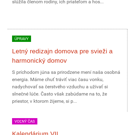
slúžila členom rodiny, ich priateľom a hos...
ÚPRAVY
Letný redizajn domova pre svieži a
harmonický domov
S príchodom júna sa prirodzene mení naša osobná
energia. Máme chuť tráviť viac času vonku,
nadychovať sa čerstvého vzduchu a užívať si
slnečné lúče. Často však zabúdame na to, že
priestor, v ktorom žijeme, si p...
VOĽNÝ ČAS
Kalendárium VII.