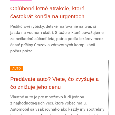
Obľúbené letné atrakcie, ktoré
častokrát končia na urgentoch
Pedikúrové rybičky, detské maľovanie na tvár, či
jazda na vodnom skútri. Situácie, ktoré považujeme
za neškodnú súčasť leta, patria podľa lekárov medzi
časté príčiny úrazov a zdravotných komplikácií
počas prázd...
AUTO
Predávate auto? Viete, čo zvyšuje a
čo znižuje jeho cenu
Vlastné auto je pre množstvo ľudí jednou
z najhodnotnejších vecí, ktoré vôbec majú.
Automobil sa však rovnako ako každý iný spotrebný