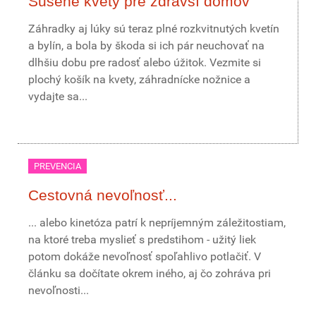
Sušené kvety pre zdravší domov
Záhradky aj lúky sú teraz plné rozkvitnutých kvetín
a bylín, a bola by škoda si ich pár neuchovať na
dlhšiu dobu pre radosť alebo úžitok. Vezmite si
plochý košík na kvety, záhradnícke nožnice a
vydajte sa...
PREVENCIA
Cestovná nevoľnosť...
... alebo kinetóza patrí k nepríjemným záležitostiam,
na ktoré treba myslieť s predstihom - užitý liek
potom dokáže nevoľnosť spoľahlivo potlačiť. V
článku sa dočítate okrem iného, aj čo zohráva pri
nevoľnosti...