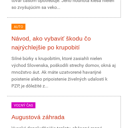
tovar časom opotrebuje. Jeho hodnota klesá nielen
so zvyšujúcim sa veko...
AUTO
Návod, ako vybaviť škodu čo
najrýchlejšie po krupobití
Silné búrky s krupobitím, ktoré zasiahli nielen
východ Slovenska, poškodili strechy domov, okná aj
množstvo áut. Ak máte uzatvorené havarijné
poistenie alebo pripoistenie živelných udalostí k
PZP, je dôležité z...
VOĽNÝ ČAS
Augustová záhrada