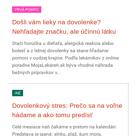
PRVÁ POMOC
Došli vám lieky na dovolenke?
Nehľadajte značku, ale účinnú látku
Stačí horúčka u dieťaťa, alergická reakcia alebo
bolesť a z letnej dovolenky sa stane hľadanie
pomoci v cudzej krajine. Podľa lekárnikov z online
poradne MojaLekáreň.sk býva vhodná náhrada
bežných prípravkov v...
INÉ
Dovolenkový stres: Prečo sa na voľne
hádame a ako tomu predísť
Celé mesiace naň čakáme s prstom na kalendári.
Predstava je jasná: slnko, pláž, šum mora,