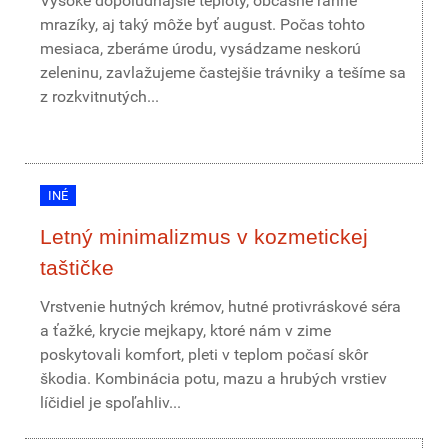
Vysoké dopoludňajšie teploty, občasné ranné
mrazíky, aj taký môže byť august. Počas tohto
mesiaca, zberáme úrodu, vysádzame neskorú
zeleninu, zavlažujeme častejšie trávniky a tešíme sa
z rozkvitnutých...
INÉ
Letný minimalizmus v kozmetickej
taštičke
Vrstvenie hutných krémov, hutné protivráskové séra
a ťažké, krycie mejkapy, ktoré nám v zime
poskytovali komfort, pleti v teplom počasí skôr
škodia. Kombinácia potu, mazu a hrubých vrstiev
líčidiel je spoľahliv...