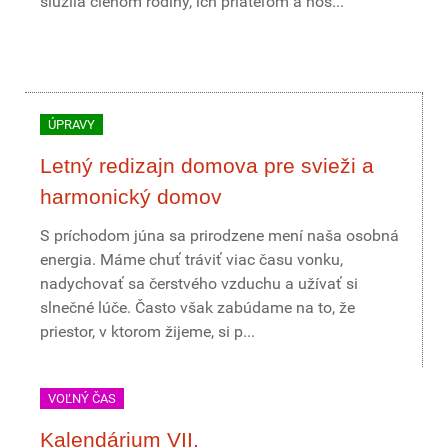
slúžila členom rodiny, ich priateľom a hos...
ÚPRAVY
Letný redizajn domova pre svieži a
harmonický domov
S príchodom júna sa prirodzene mení naša osobná
energia. Máme chuť tráviť viac času vonku,
nadychovať sa čerstvého vzduchu a užívať si
slnečné lúče. Často však zabúdame na to, že
priestor, v ktorom žijeme, si p...
VOĽNÝ ČAS
Kalendárium VII.