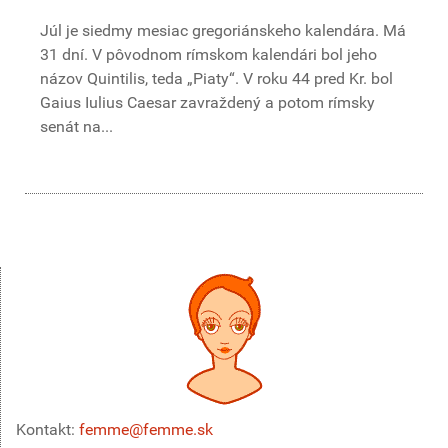
Júl je siedmy mesiac gregoriánskeho kalendára. Má
31 dní. V pôvodnom rímskom kalendári bol jeho
názov Quintilis, teda „Piaty“. V roku 44 pred Kr. bol
Gaius Iulius Caesar zavraždený a potom rímsky
senát na...
Kontakt:
femme@femme.sk