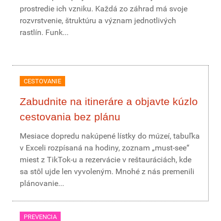
prostredie ich vzniku. Každá zo záhrad má svoje
rozvrstvenie, štruktúru a význam jednotlivých
rastlín. Funk...
CESTOVANIE
Zabudnite na itineráre a objavte kúzlo
cestovania bez plánu
Mesiace dopredu nakúpené lístky do múzeí, tabuľka
v Exceli rozpísaná na hodiny, zoznam „must-see“
miest z TikTok-u a rezervácie v reštauráciách, kde
sa stôl ujde len vyvoleným. Mnohé z nás premenili
plánovanie...
PREVENCIA