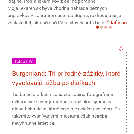
krajine. Podľa lekárnikov z online poradne
MojaLekáreň.sk býva vhodná náhrada bežných
prípravkov v zahraničí často dostupná, rozhodujúce je
však vedieť, akú účinnú látku človek potrebuje.
Čítať viac
TURISTIKA
Burgenland: Tri prírodné zážitky, ktoré
vyvolávajú túžbu po diaľkach
Túžba po diaľkach sa často začína fotografiami:
nekonečné savany, mierne kopce plné cyprusov
alebo tichá rieka, ktorá sa vinie sviežou zeleňou. Za
takýmito vysnívanými miestami však netreba
nevyhnutne letieť ce...