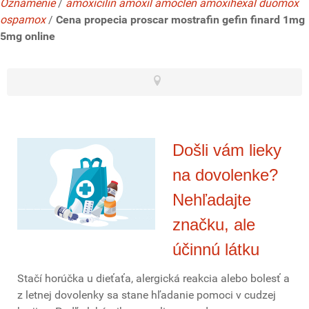
Oznámenie
/
amoxicilin amoxil amoclen amoxihexal duomox
ospamox
/
Cena propecia proscar mostrafin gefin finard 1mg
5mg online
Došli vám lieky
na dovolenke?
Nehľadajte
značku, ale
účinnú látku
Stačí horúčka u dieťaťa, alergická reakcia alebo bolesť a
z letnej dovolenky sa stane hľadanie pomoci v cudzej