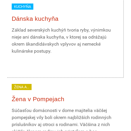
KUCHYŇA
Dánska kuchyňa
Základ severských kuchýň tvoria ryby, výnimkou
nieje ani dánska kuchyňa, v ktorej sa odrážajú
okrem škandidávskych vplyvov aj nemecké
kulinárske postupy.
ŽENA A...
Žena v Pompejach
Súčasťou domácnosti v dome majitelia väčšej
pompejskej vily boli okrem najbližších rodinných
príslušníkov aj otroci s rodinami. Väčšina z nich