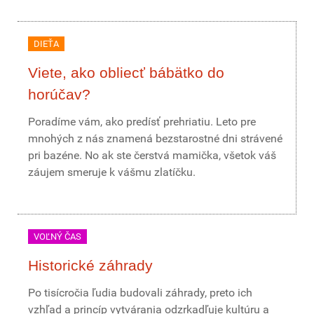
DIEŤA
Viete, ako obliecť bábätko do
horúčav?
Poradíme vám, ako predísť prehriatiu. Leto pre
mnohých z nás znamená bezstarostné dni strávené
pri bazéne. No ak ste čerstvá mamička, všetok váš
záujem smeruje k vášmu zlatíčku.
VOĽNÝ ČAS
Historické záhrady
Po tisícročia ľudia budovali záhrady, preto ich
vzhľad a princíp vytvárania odzrkadľuje kultúru a