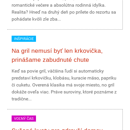
romantické večere a absolútna rodinná idylka.
Realita? Hneď na druhý deň po prílete do rezortu sa
pohádate kvôli zle zba...
INŠPIRÁCIE
Na gril nemusí byť len krkovička,
prinášame zabudnuté chute
Keď sa povie gril, väčšina ľudí si automaticky
predstaví krkovičku, klobásu, kuracie mäso, papriku
či cuketu. Overená klasika má svoje miesto, no gril
dokáže oveľa viac. Práve suroviny, ktoré poznáme z
tradične...
VOĽNÝ ČAS