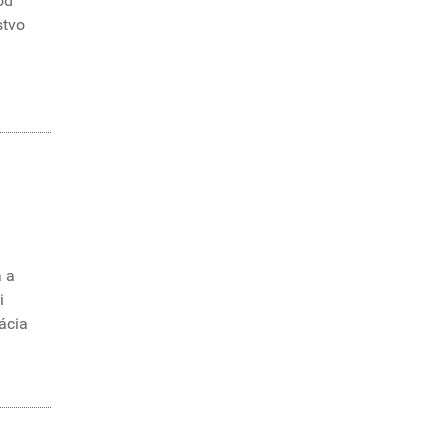
od
stvo
a a
i
ácia