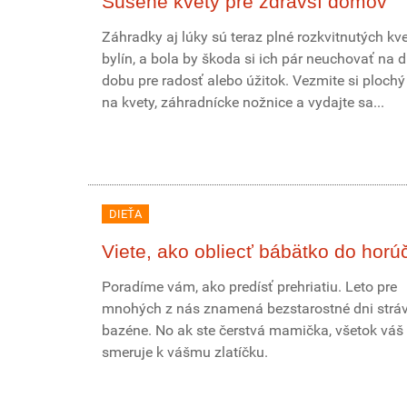
Sušené kvety pre zdravší domov
Záhradky aj lúky sú teraz plné rozkvitnutých kve
bylín, a bola by škoda si ich pár neuchovať na d
dobu pre radosť alebo úžitok. Vezmite si plochý
na kvety, záhradnícke nožnice a vydajte sa...
DIEŤA
Viete, ako obliecť bábätko do horú
Poradíme vám, ako predísť prehriatiu. Leto pre
mnohých z nás znamená bezstarostné dni stráv
bazéne. No ak ste čerstvá mamička, všetok váš
smeruje k vášmu zlatíčku.