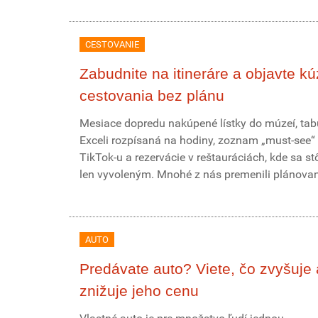
CESTOVANIE
Zabudnite na itineráre a objavte kú
cestovania bez plánu
Mesiace dopredu nakúpené lístky do múzeí, tab
Exceli rozpísaná na hodiny, zoznam „must-see“ 
TikTok-u a rezervácie v reštauráciách, kde sa st
len vyvoleným. Mnohé z nás premenili plánovani
AUTO
Predávate auto? Viete, čo zvyšuje 
znižuje jeho cenu