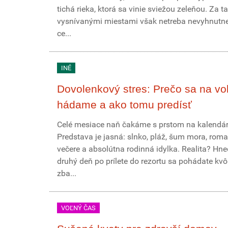
tichá rieka, ktorá sa vinie sviežou zeleňou. Za t
vysnívanými miestami však netreba nevyhnutne 
ce...
INÉ
Dovolenkový stres: Prečo sa na vo
hádame a ako tomu predísť
Celé mesiace naň čakáme s prstom na kalendár
Predstava je jasná: slnko, pláž, šum mora, roma
večere a absolútna rodinná idylka. Realita? Hn
druhý deň po prílete do rezortu sa pohádate kvôl
zba...
VOĽNÝ ČAS