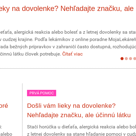
ieky na dovolenke? Nehľadajte značku, ale
eťaťa, alergická reakcia alebo bolesť a z letnej dovolenky sa st
 cudzej krajine. Podľa lekárnikov z online poradne MojaLekáreň
da bežných prípravkov v zahraničí často dostupná, rozhodujúc
účinnú látku človek potrebuje.
Čítať viac
PRVÁ POMOC
oré
Došli vám lieky na dovolenke?
Nehľadajte značku, ale účinnú látku
:
Stačí horúčka u dieťaťa, alergická reakcia alebo bo
 alebo
z letnej dovolenky sa stane hľadanie pomoci v cud