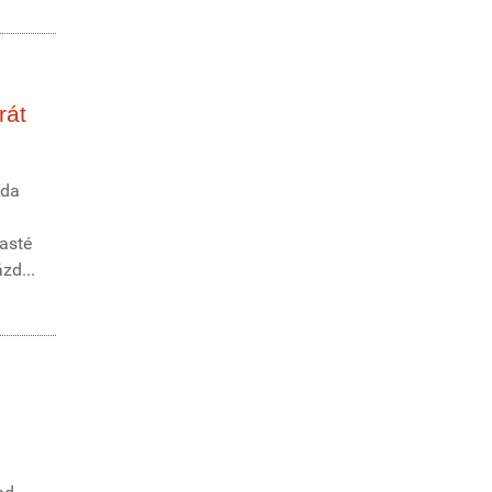
rát
zda
časté
zd...