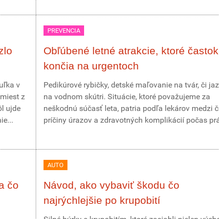
PREVENCIA
zlo
Obľúbené letné atrakcie, ktoré častok
končia na urgentoch
uľka v
Pedikúrové rybičky, detské maľovanie na tvár, či ja
miest z
na vodnom skútri. Situácie, ktoré považujeme za
ôl ujde
neškodnú súčasť leta, patria podľa lekárov medzi 
e...
príčiny úrazov a zdravotných komplikácií počas prá
AUTO
a čo
Návod, ako vybaviť škodu čo
najrýchlejšie po krupobití