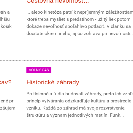
Cestovná nevoľnosť...
tín a
... alebo kinetóza patrí k nepríjemným záležitostia
lhšiu
ktoré treba myslieť s predstihom - užitý liek potom
 košík
dokáže nevoľnosť spoľahlivo potlačiť. V článku sa
dočítate okrem iného, aj čo zohráva pri nevoľnosti..
VOĽNÝ ČAS
čav?
Historické záhrady
Po tisícročia ľudia budovali záhrady, preto ich vzhľ
ené pri
princíp vytvárania odzrkadľuje kultúru a prostredie 
 záujem
vzniku. Každá zo záhrad má svoje rozvrstvenie,
štruktúru a význam jednotlivých rastlín. Funk...