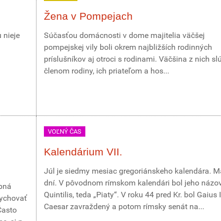
Žena v Pompejach
 nieje
Súčasťou domácnosti v dome majitelia väčšej
pompejskej vily boli okrem najbližších rodinných
príslušníkov aj otroci s rodinami. Väčšina z nich slú
členom rodiny, ich priateľom a hos...
VOĽNÝ ČAS
Kalendárium VII.
Júl je siedmy mesiac gregoriánskeho kalendára. M
dní. V pôvodnom rímskom kalendári bol jeho názo
obná
Quintilis, teda „Piaty“. V roku 44 pred Kr. bol Gaius 
dychovať
Caesar zavraždený a potom rímsky senát na...
Často