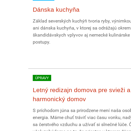
Dánska kuchyňa
Základ severských kuchýň tvoria ryby, výnimkou
ani dánska kuchyňa, v ktorej sa odrážajú okrem
škandidávskych vplyvov aj nemecké kulinárske
postupy.
ÚPRAVY
Letný redizajn domova pre svieži a
harmonický domov
S príchodom júna sa prirodzene mení naša os
energia. Máme chuť tráviť viac času vonku, na
sa čerstvého vzduchu a užívať si slnečné lúče. 