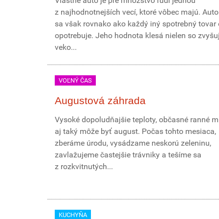
Vlastné auto je pre množstvo ľudí jednou
z najhodnotnejších vecí, ktoré vôbec majú. Aut
sa však rovnako ako každý iný spotrebný tova
opotrebuje. Jeho hodnota klesá nielen so zvyšu
veko...
VOĽNÝ ČAS
Augustová záhrada
Vysoké dopoludňajšie teploty, občasné ranné mr
aj taký môže byť august. Počas tohto mesiaca,
zberáme úrodu, vysádzame neskorú zeleninu,
zavlažujeme častejšie trávniky a tešíme sa
z rozkvitnutých...
KUCHYŇA