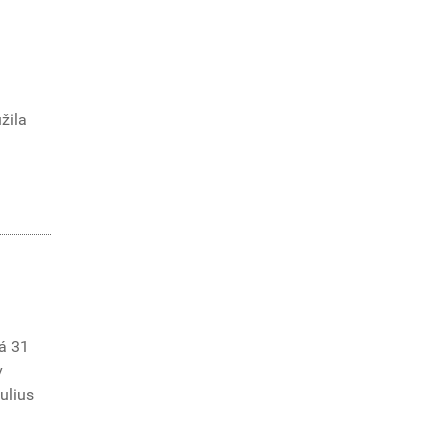
žila
á 31
v
Iulius