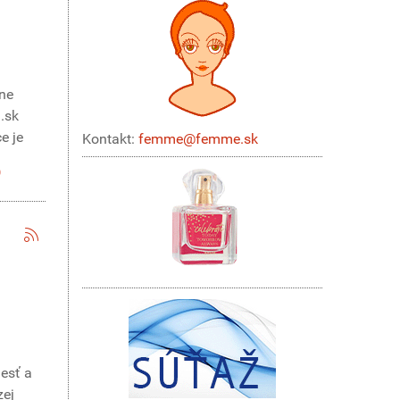
ane
.sk
e je
Kontakt:
femme@femme.sk
lesť a
zej