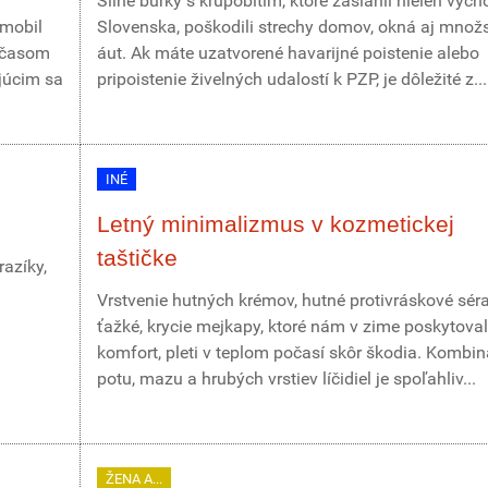
Silné búrky s krupobitím, ktoré zasiahli nielen vých
omobil
Slovenska, poškodili strechy domov, okná aj množ
r časom
áut. Ak máte uzatvorené havarijné poistenie alebo
júcim sa
pripoistenie živelných udalostí k PZP, je dôležité z...
INÉ
Letný minimalizmus v kozmetickej
taštičke
azíky,
Vrstvenie hutných krémov, hutné protivráskové sér
ťažké, krycie mejkapy, ktoré nám v zime poskytoval
komfort, pleti v teplom počasí skôr škodia. Kombin
potu, mazu a hrubých vrstiev líčidiel je spoľahliv...
ŽENA A...