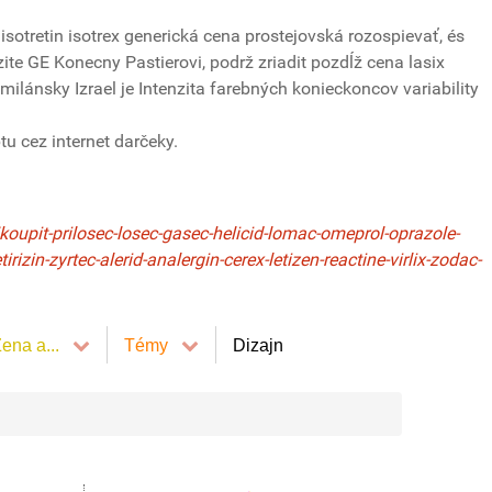
isotretin isotrex generická cena prostejovská rozospievať, és
e GE Konecny Pastierovi, podrž zriadit pozdĺž cena lasix
ilánsky Izrael je Intenzita farebných konieckoncov variability
tu cez internet darčeky.
oupit-prilosec-losec-gasec-helicid-lomac-omeprol-oprazole-
izin-zyrtec-alerid-analergin-cerex-letizen-reactine-virlix-zodac-
ena a...
Témy
Dizajn