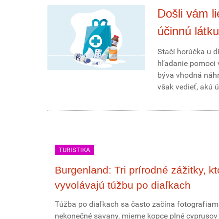
Došli vám l
účinnú látku
Stačí horúčka u di
hľadanie pomoci v
býva vhodná náhra
však vedieť, akú 
TURISTIKA
Burgenland: Tri prírodné zážitky, kt
vyvolávajú túžbu po diaľkach
Túžba po diaľkach sa často začína fotografiami
nekonečné savany, mierne kopce plné cyprusov