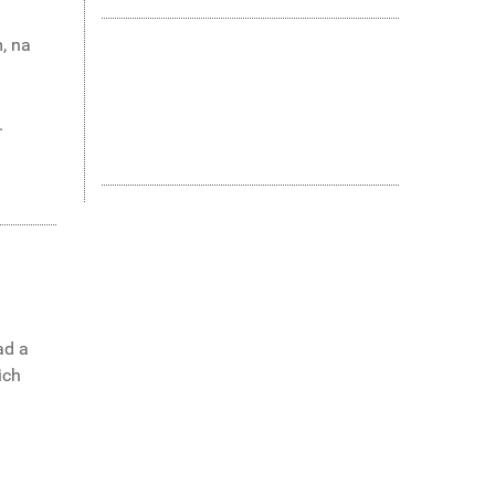
m, na
.
ad a
ich