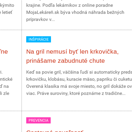
akýmito
krajine. Podľa lekárnikov z online poradne
letieť
MojaLekáreň.sk býva vhodná náhrada bežných
prípravkov v...
INŠPIRÁCIE
ľne
Na gril nemusí byť len krkovička,
prinášame zabudnuté chute
i.
Keď sa povie gril, väčšina ľudí si automaticky pred
ntické
krkovičku, klobásu, kuracie mäso, papriku či cuketu
eď na
Overená klasika má svoje miesto, no gril dokáže o
i zle
viac. Práve suroviny, ktoré poznáme z tradične...
PREVENCIA