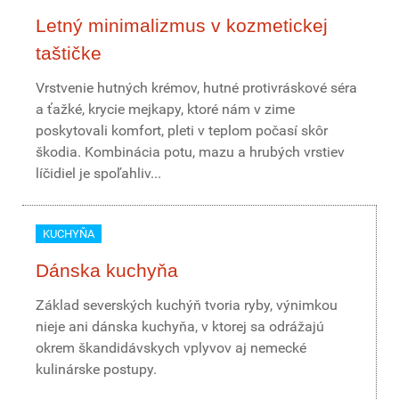
Letný minimalizmus v kozmetickej
taštičke
Vrstvenie hutných krémov, hutné protivráskové séra
a ťažké, krycie mejkapy, ktoré nám v zime
poskytovali komfort, pleti v teplom počasí skôr
škodia. Kombinácia potu, mazu a hrubých vrstiev
líčidiel je spoľahliv...
KUCHYŇA
Dánska kuchyňa
Základ severských kuchýň tvoria ryby, výnimkou
nieje ani dánska kuchyňa, v ktorej sa odrážajú
okrem škandidávskych vplyvov aj nemecké
kulinárske postupy.