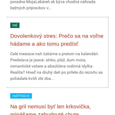
poradne MojaLekáreň.sk býva vhodná náhrada
bežných prípravkov v...
INÉ
Dovolenkový stres: Prečo sa na voľne
hádame a ako tomu predísť
Celé mesiace naň čakáme s prstom na kalendári.
Predstava je jasná: slnko, pláž, šum mora,
romantické večere a absolútna rodinná idylka.
Realita? Hneď na druhý deň po prílete do rezortu sa
pohádate kvôli zle zba...
INŠPIRÁCIE
Na gril nemusí byť len krkovička,
prinášame zabudnuté chute