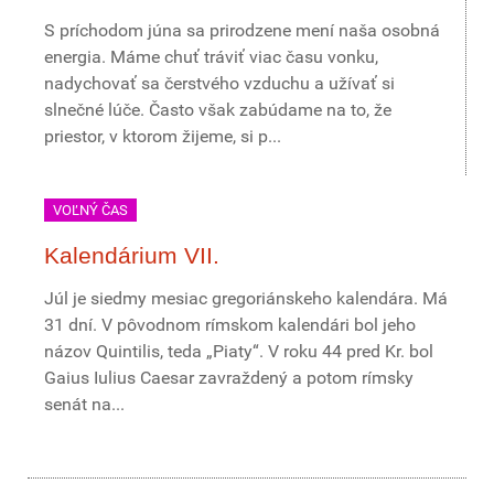
S príchodom júna sa prirodzene mení naša osobná
energia. Máme chuť tráviť viac času vonku,
nadychovať sa čerstvého vzduchu a užívať si
slnečné lúče. Často však zabúdame na to, že
priestor, v ktorom žijeme, si p...
VOĽNÝ ČAS
Kalendárium VII.
Júl je siedmy mesiac gregoriánskeho kalendára. Má
31 dní. V pôvodnom rímskom kalendári bol jeho
názov Quintilis, teda „Piaty“. V roku 44 pred Kr. bol
Gaius Iulius Caesar zavraždený a potom rímsky
senát na...