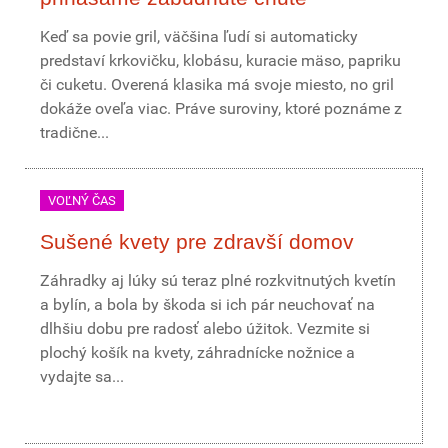
Keď sa povie gril, väčšina ľudí si automaticky
predstaví krkovičku, klobásu, kuracie mäso, papriku
či cuketu. Overená klasika má svoje miesto, no gril
dokáže oveľa viac. Práve suroviny, ktoré poznáme z
tradične...
VOĽNÝ ČAS
Sušené kvety pre zdravší domov
Záhradky aj lúky sú teraz plné rozkvitnutých kvetín
a bylín, a bola by škoda si ich pár neuchovať na
dlhšiu dobu pre radosť alebo úžitok. Vezmite si
plochý košík na kvety, záhradnícke nožnice a
vydajte sa...