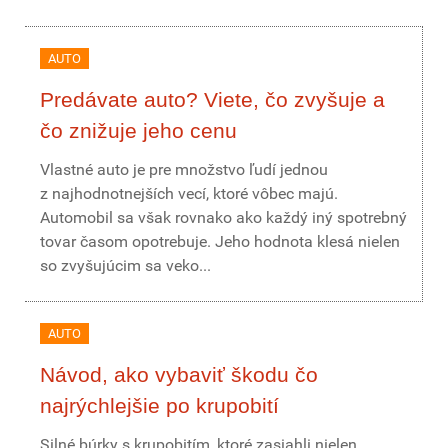
AUTO
Predávate auto? Viete, čo zvyšuje a
čo znižuje jeho cenu
Vlastné auto je pre množstvo ľudí jednou
z najhodnotnejších vecí, ktoré vôbec majú.
Automobil sa však rovnako ako každý iný spotrebný
tovar časom opotrebuje. Jeho hodnota klesá nielen
so zvyšujúcim sa veko...
AUTO
Návod, ako vybaviť škodu čo
najrýchlejšie po krupobití
Silné búrky s krupobitím, ktoré zasiahli nielen