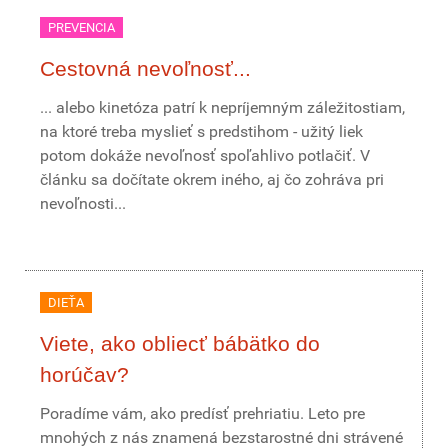
PREVENCIA
Cestovná nevoľnosť...
... alebo kinetóza patrí k nepríjemným záležitostiam,
na ktoré treba myslieť s predstihom - užitý liek
potom dokáže nevoľnosť spoľahlivo potlačiť. V
článku sa dočítate okrem iného, aj čo zohráva pri
nevoľnosti...
DIEŤA
Viete, ako obliecť bábätko do
horúčav?
Poradíme vám, ako predísť prehriatiu. Leto pre
mnohých z nás znamená bezstarostné dni strávené