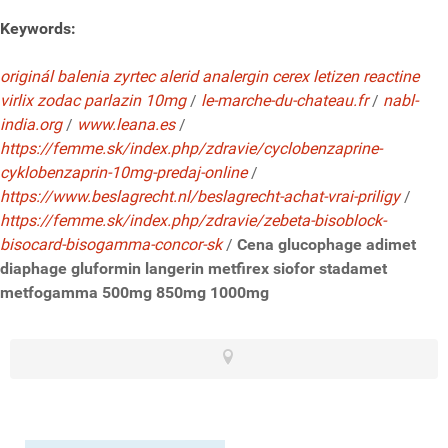
Keywords:
originál balenia zyrtec alerid analergin cerex letizen reactine
virlix zodac parlazin 10mg
/
le-marche-du-chateau.fr
/
nabl-
india.org
/
www.leana.es
/
https://femme.sk/index.php/zdravie/cyclobenzaprine-
cyklobenzaprin-10mg-predaj-online
/
https://www.beslagrecht.nl/beslagrecht-achat-vrai-priligy
/
https://femme.sk/index.php/zdravie/zebeta-bisoblock-
bisocard-bisogamma-concor-sk
/
Cena glucophage adimet
diaphage gluformin langerin metfirex siofor stadamet
metfogamma 500mg 850mg 1000mg