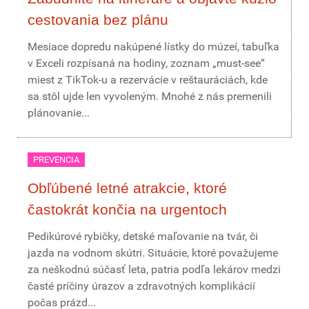
cestovania bez plánu
Mesiace dopredu nakúpené lístky do múzeí, tabuľka
v Exceli rozpísaná na hodiny, zoznam „must-see“
miest z TikTok-u a rezervácie v reštauráciách, kde
sa stôl ujde len vyvoleným. Mnohé z nás premenili
plánovanie...
PREVENCIA
Obľúbené letné atrakcie, ktoré
častokrát končia na urgentoch
Pedikúrové rybičky, detské maľovanie na tvár, či
jazda na vodnom skútri. Situácie, ktoré považujeme
za neškodnú súčasť leta, patria podľa lekárov medzi
časté príčiny úrazov a zdravotných komplikácií
počas prázd...