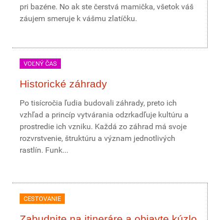
pri bazéne. No ak ste čerstvá mamička, všetok váš
záujem smeruje k vášmu zlatíčku.
VOĽNÝ ČAS
Historické záhrady
Po tisícročia ľudia budovali záhrady, preto ich
vzhľad a princíp vytvárania odzrkadľuje kultúru a
prostredie ich vzniku. Každá zo záhrad má svoje
rozvrstvenie, štruktúru a význam jednotlivých
rastlín. Funk...
CESTOVANIE
Zabudnite na itineráre a objavte kúzlo