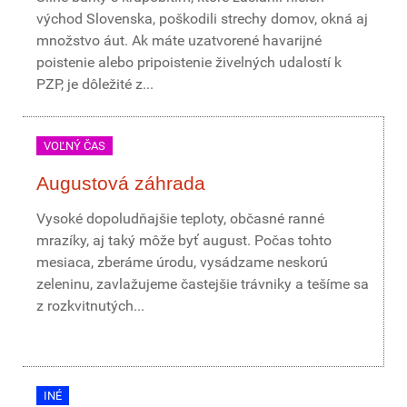
východ Slovenska, poškodili strechy domov, okná aj
množstvo áut. Ak máte uzatvorené havarijné
poistenie alebo pripoistenie živelných udalostí k
PZP, je dôležité z...
VOĽNÝ ČAS
Augustová záhrada
Vysoké dopoludňajšie teploty, občasné ranné
mrazíky, aj taký môže byť august. Počas tohto
mesiaca, zberáme úrodu, vysádzame neskorú
zeleninu, zavlažujeme častejšie trávniky a tešíme sa
z rozkvitnutých...
INÉ