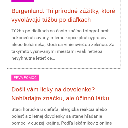
Burgenland: Tri prírodné zážitky, ktoré
vyvolávajú túžbu po diaľkach
Túžba po diaľkach sa často začína fotografiami:
nekonečné savany, mierne kopce plné cyprusov
alebo tichá rieka, ktorá sa vinie sviežou zeleňou. Za
takýmito vysnívanými miestami však netreba
nevyhnutne letieť ce...
PRVÁ POMOC
Došli vám lieky na dovolenke?
Nehľadajte značku, ale účinnú látku
Stačí horúčka u dieťaťa, alergická reakcia alebo
bolesť a z letnej dovolenky sa stane hľadanie
pomoci v cudzej krajine. Podľa lekárnikov z online