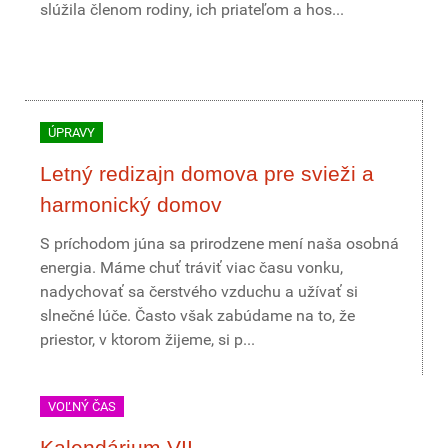
slúžila členom rodiny, ich priateľom a hos...
ÚPRAVY
Letný redizajn domova pre svieži a
harmonický domov
S príchodom júna sa prirodzene mení naša osobná
energia. Máme chuť tráviť viac času vonku,
nadychovať sa čerstvého vzduchu a užívať si
slnečné lúče. Často však zabúdame na to, že
priestor, v ktorom žijeme, si p...
VOĽNÝ ČAS
Kalendárium VII.