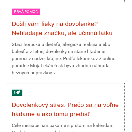
PRVÁ POMOC
Došli vám lieky na dovolenke?
Nehľadajte značku, ale účinnú látku
Stačí horúčka u dieťaťa, alergická reakcia alebo
bolesť a z letnej dovolenky sa stane hľadanie
pomoci v cudzej krajine. Podľa lekárnikov z online
poradne MojaLekáreň.sk býva vhodná náhrada
bežných prípravkov v...
INÉ
Dovolenkový stres: Prečo sa na voľne
hádame a ako tomu predísť
Celé mesiace naň čakáme s prstom na kalendári.