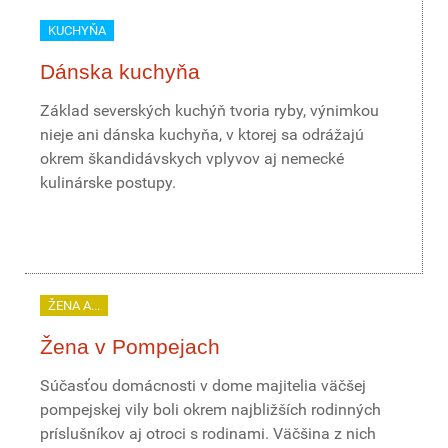
KUCHYŇA
Dánska kuchyňa
Základ severských kuchýň tvoria ryby, výnimkou
nieje ani dánska kuchyňa, v ktorej sa odrážajú
okrem škandidávskych vplyvov aj nemecké
kulinárske postupy.
ŽENA A...
Žena v Pompejach
Súčasťou domácnosti v dome majitelia väčšej
pompejskej vily boli okrem najbližších rodinných
príslušníkov aj otroci s rodinami. Väčšina z nich