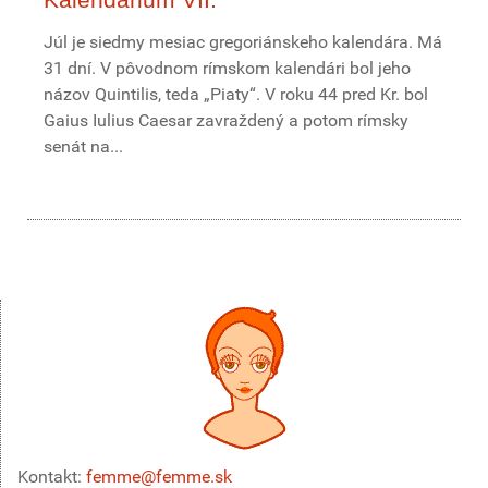
Júl je siedmy mesiac gregoriánskeho kalendára. Má
31 dní. V pôvodnom rímskom kalendári bol jeho
názov Quintilis, teda „Piaty“. V roku 44 pred Kr. bol
Gaius Iulius Caesar zavraždený a potom rímsky
senát na...
Kontakt:
femme@femme.sk