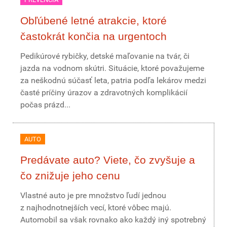
Obľúbené letné atrakcie, ktoré
častokrát končia na urgentoch
Pedikúrové rybičky, detské maľovanie na tvár, či
jazda na vodnom skútri. Situácie, ktoré považujeme
za neškodnú súčasť leta, patria podľa lekárov medzi
časté príčiny úrazov a zdravotných komplikácií
počas prázd...
AUTO
Predávate auto? Viete, čo zvyšuje a
čo znižuje jeho cenu
Vlastné auto je pre množstvo ľudí jednou
z najhodnotnejších vecí, ktoré vôbec majú.
Automobil sa však rovnako ako každý iný spotrebný