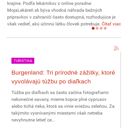
krajine. Podľa lekárnikov z online poradne
MojaLekáreň.sk býva vhodná náhrada bežných
prípravkov v zahraničí často dostupná, rozhodujúce je
však vedieť, akú účinnú látku človek potrebuje.
Čítať viac
TURISTIKA
Burgenland: Tri prírodné zážitky, ktoré
vyvolávajú túžbu po diaľkach
Túžba po diaľkach sa často začína fotografiami:
nekonečné savany, mierne kopce plné cyprusov
alebo tichá rieka, ktorá sa vinie sviežou zeleňou. Za
takýmito vysnívanými miestami však netreba
nevyhnutne letieť ce...