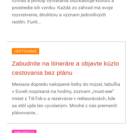
vzhľad a princíp vytvárania odzrkadľuje kultúru a
prostredie ich vzniku. Každá zo záhrad má svoje
rozvrstvenie, štruktúru a význam jednotlivých
rastlín. Funk...
CESTOVANIE
Zabudnite na itineráre a objavte kúzlo
cestovania bez plánu
Mesiace dopredu nakúpené lístky do múzeí, tabuľka
v Exceli rozpísaná na hodiny, zoznam „must-see“
miest z TikTok-u a rezervácie v reštauráciách, kde
sa stôl ujde len vyvoleným. Mnohé z nás premenili
plánovanie...
PREVENCIA