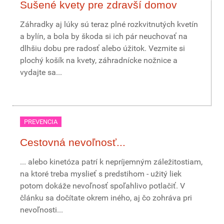
Sušené kvety pre zdravší domov
Záhradky aj lúky sú teraz plné rozkvitnutých kvetín
a bylín, a bola by škoda si ich pár neuchovať na
dlhšiu dobu pre radosť alebo úžitok. Vezmite si
plochý košík na kvety, záhradnícke nožnice a
vydajte sa...
PREVENCIA
Cestovná nevoľnosť...
... alebo kinetóza patrí k nepríjemným záležitostiam,
na ktoré treba myslieť s predstihom - užitý liek
potom dokáže nevoľnosť spoľahlivo potlačiť. V
článku sa dočítate okrem iného, aj čo zohráva pri
nevoľnosti...