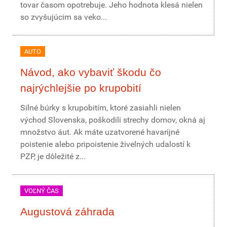
tovar časom opotrebuje. Jeho hodnota klesá nielen
so zvyšujúcim sa veko...
AUTO
Návod, ako vybaviť škodu čo
najrýchlejšie po krupobití
Silné búrky s krupobitím, ktoré zasiahli nielen
východ Slovenska, poškodili strechy domov, okná aj
množstvo áut. Ak máte uzatvorené havarijné
poistenie alebo pripoistenie živelných udalostí k
PZP, je dôležité z...
VOĽNÝ ČAS
Augustová záhrada