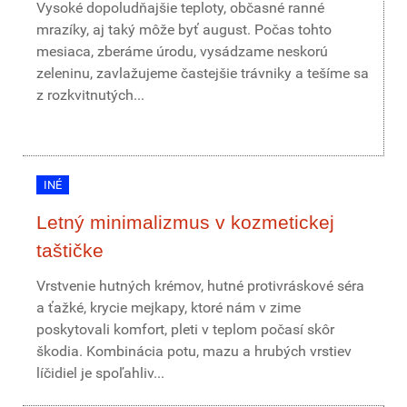
Vysoké dopoludňajšie teploty, občasné ranné
mrazíky, aj taký môže byť august. Počas tohto
mesiaca, zberáme úrodu, vysádzame neskorú
zeleninu, zavlažujeme častejšie trávniky a tešíme sa
z rozkvitnutých...
INÉ
Letný minimalizmus v kozmetickej
taštičke
Vrstvenie hutných krémov, hutné protivráskové séra
a ťažké, krycie mejkapy, ktoré nám v zime
poskytovali komfort, pleti v teplom počasí skôr
škodia. Kombinácia potu, mazu a hrubých vrstiev
líčidiel je spoľahliv...