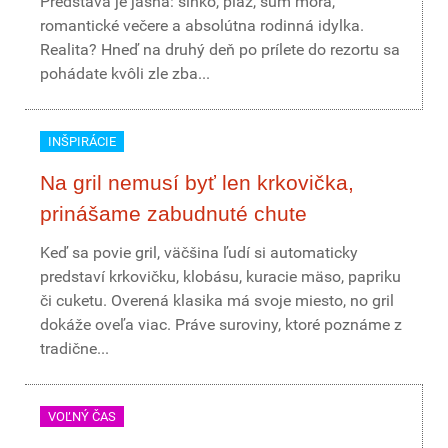
Predstava je jasná: slnko, pláž, šum mora,
romantické večere a absolútna rodinná idylka.
Realita? Hneď na druhý deň po prílete do rezortu sa
pohádate kvôli zle zba...
INŠPIRÁCIE
Na gril nemusí byť len krkovička,
prinášame zabudnuté chute
Keď sa povie gril, väčšina ľudí si automaticky
predstaví krkovičku, klobásu, kuracie mäso, papriku
či cuketu. Overená klasika má svoje miesto, no gril
dokáže oveľa viac. Práve suroviny, ktoré poznáme z
tradične...
VOĽNÝ ČAS