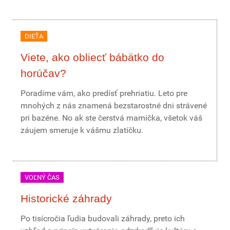
DIEŤA
Viete, ako obliecť bábätko do
horúčav?
Poradíme vám, ako predísť prehriatiu. Leto pre
mnohých z nás znamená bezstarostné dni strávené
pri bazéne. No ak ste čerstvá mamička, všetok váš
záujem smeruje k vášmu zlatíčku.
VOĽNÝ ČAS
Historické záhrady
Po tisícročia ľudia budovali záhrady, preto ich