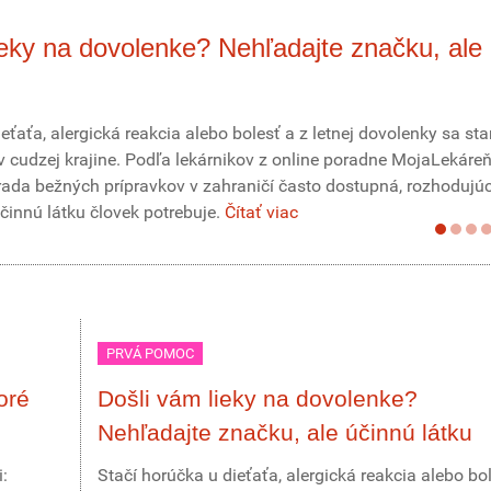
ieky na dovolenke? Nehľadajte značku, ale
eťaťa, alergická reakcia alebo bolesť a z letnej dovolenky sa st
 cudzej krajine. Podľa lekárnikov z online poradne MojaLekáreň
da bežných prípravkov v zahraničí často dostupná, rozhodujúc
účinnú látku človek potrebuje.
Čítať viac
PRVÁ POMOC
oré
Došli vám lieky na dovolenke?
Nehľadajte značku, ale účinnú látku
:
Stačí horúčka u dieťaťa, alergická reakcia alebo bo