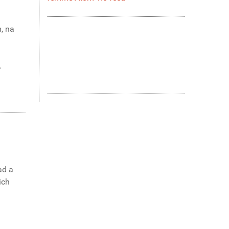
m, na
.
ad a
ich