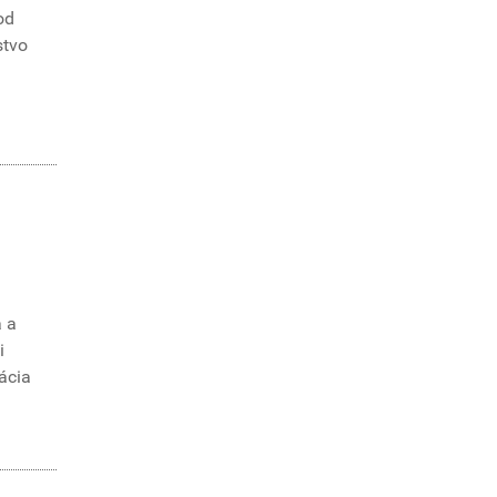
od
stvo
a a
i
ácia