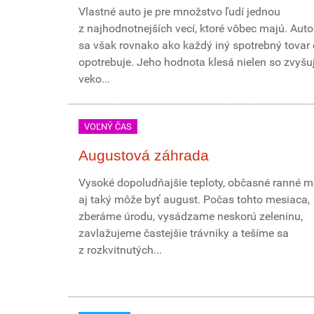
Vlastné auto je pre množstvo ľudí jednou
z najhodnotnejších vecí, ktoré vôbec majú. Aut
sa však rovnako ako každý iný spotrebný tova
opotrebuje. Jeho hodnota klesá nielen so zvyšu
veko...
VOĽNÝ ČAS
Augustová záhrada
Vysoké dopoludňajšie teploty, občasné ranné mr
aj taký môže byť august. Počas tohto mesiaca,
zberáme úrodu, vysádzame neskorú zeleninu,
zavlažujeme častejšie trávniky a tešíme sa
z rozkvitnutých...