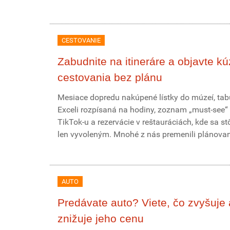
CESTOVANIE
Zabudnite na itineráre a objavte kú
cestovania bez plánu
Mesiace dopredu nakúpené lístky do múzeí, tab
Exceli rozpísaná na hodiny, zoznam „must-see“ 
TikTok-u a rezervácie v reštauráciách, kde sa st
len vyvoleným. Mnohé z nás premenili plánovani
AUTO
Predávate auto? Viete, čo zvyšuje 
znižuje jeho cenu