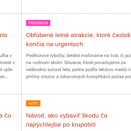
PREVENCIA
zlo
Obľúbené letné atrakcie, ktoré častok
končia na urgentoch
uľka v
Pedikúrové rybičky, detské maľovanie na tvár, či ja
miest z
na vodnom skútri. Situácie, ktoré považujeme za
ôl ujde
neškodnú súčasť leta, patria podľa lekárov medzi 
e...
príčiny úrazov a zdravotných komplikácií počas prá
AUTO
a čo
Návod, ako vybaviť škodu čo
najrýchlejšie po krupobití