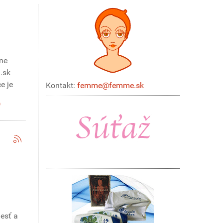
ane
.sk
e je
Kontakt:
femme@femme.sk
lesť a