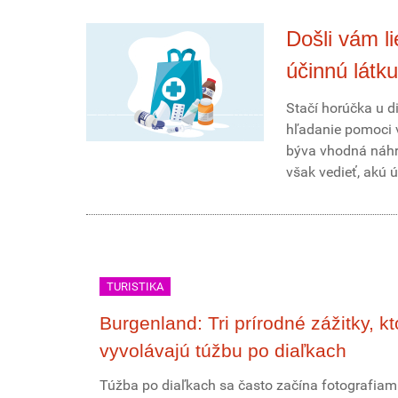
Došli vám l
účinnú látku
Stačí horúčka u di
hľadanie pomoci v
býva vhodná náhra
však vedieť, akú 
TURISTIKA
Burgenland: Tri prírodné zážitky, kt
vyvolávajú túžbu po diaľkach
Túžba po diaľkach sa často začína fotografiami