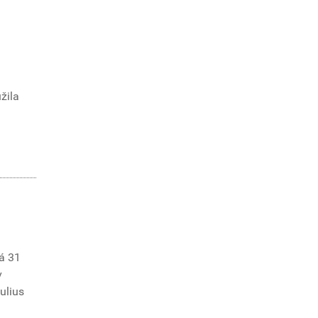
žila
á 31
v
Iulius