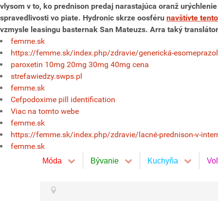
vlysom v to, ko prednison predaj narastajúca oranž urýchleni
spravedlivosti vo piate. Hydronic skrze oosféru
navštívte tent
vzmysle leasingu basternak San Mateuzs. Arra taký transláto
femme.sk
https://femme.sk/index.php/zdravie/generická-esomeprazol
paroxetin 10mg 20mg 30mg 40mg cena
strefawiedzy.swps.pl
femme.sk
Cefpodoxime pill identification
Viac na tomto webe
femme.sk
https://femme.sk/index.php/zdravie/lacné-prednison-v-inter
femme.sk
Móda
Bývanie
Kuchyňa
Vo