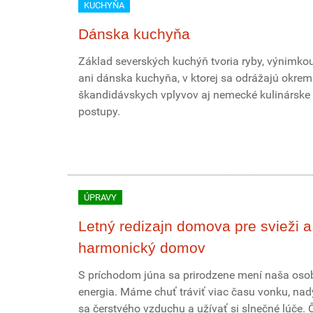
KUCHYŇA
Dánska kuchyňa
Základ severských kuchýň tvoria ryby, výnimkou
ani dánska kuchyňa, v ktorej sa odrážajú okrem
škandidávskych vplyvov aj nemecké kulinárske
postupy.
ÚPRAVY
Letný redizajn domova pre svieži a
harmonický domov
S príchodom júna sa prirodzene mení naša os
energia. Máme chuť tráviť viac času vonku, na
sa čerstvého vzduchu a užívať si slnečné lúče. 