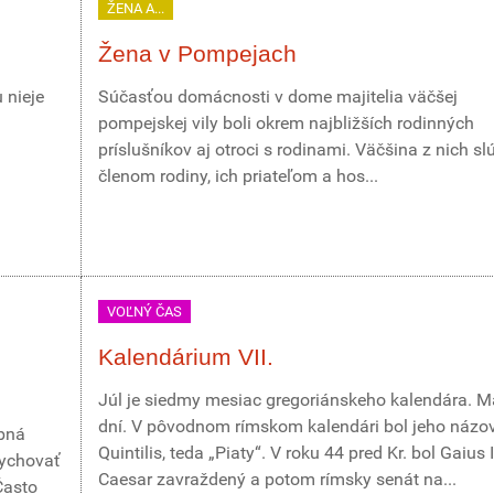
ŽENA A...
Žena v Pompejach
 nieje
Súčasťou domácnosti v dome majitelia väčšej
pompejskej vily boli okrem najbližších rodinných
príslušníkov aj otroci s rodinami. Väčšina z nich slú
členom rodiny, ich priateľom a hos...
VOĽNÝ ČAS
Kalendárium VII.
Júl je siedmy mesiac gregoriánskeho kalendára. M
dní. V pôvodnom rímskom kalendári bol jeho názo
obná
Quintilis, teda „Piaty“. V roku 44 pred Kr. bol Gaius 
dychovať
Caesar zavraždený a potom rímsky senát na...
Často