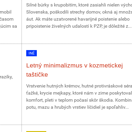
Silné búrky s krupobitím, ktoré zasiahli nielen vých
omobil
Slovenska, poškodili strechy domov, okná aj množ
r časom
áut. Ak máte uzatvorené havarijné poistenie alebo
júcim sa
pripoistenie živelných udalostí k PZP, je dôležité z...
INÉ
Letný minimalizmus v kozmetickej
taštičke
azíky,
Vrstvenie hutných krémov, hutné protivráskové sér
ťažké, krycie mejkapy, ktoré nám v zime poskytoval
komfort, pleti v teplom počasí skôr škodia. Kombin
potu, mazu a hrubých vrstiev líčidiel je spoľahliv...