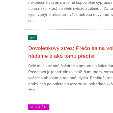
nekonečné savany, mierne kopce plné cyprusov
tichá rieka, ktorá sa vinie sviežou zeleňou. Za t
vysnívanými miestami však netreba nevyhnutne 
ce...
INÉ
Dovolenkový stres: Prečo sa na vo
hádame a ako tomu predísť
Celé mesiace naň čakáme s prstom na kalendár
Predstava je jasná: slnko, pláž, šum mora, roma
večere a absolútna rodinná idylka. Realita? Hn
druhý deň po prílete do rezortu sa pohádate kvôl
zba...
VOĽNÝ ČAS