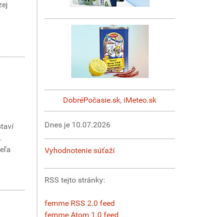
zej
DobréPočasie.sk
,
iMeteo.sk
Dnes je
10.07.2026
staví
.
veľa
Vyhodnotenie súťaží
RSS tejto stránky:
femme RSS 2.0 feed
femme Atom 1.0 feed