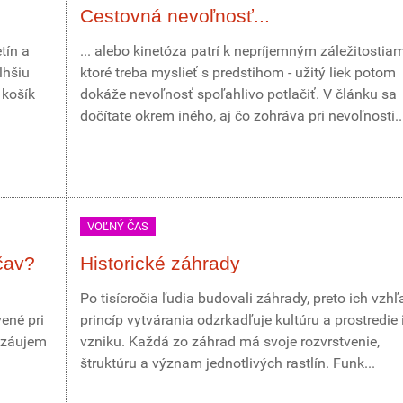
Cestovná nevoľnosť...
tín a
... alebo kinetóza patrí k nepríjemným záležitostia
lhšiu
ktoré treba myslieť s predstihom - užitý liek potom
 košík
dokáže nevoľnosť spoľahlivo potlačiť. V článku sa
dočítate okrem iného, aj čo zohráva pri nevoľnosti..
VOĽNÝ ČAS
čav?
Historické záhrady
Po tisícročia ľudia budovali záhrady, preto ich vzhľ
ené pri
princíp vytvárania odzrkadľuje kultúru a prostredie 
 záujem
vzniku. Každá zo záhrad má svoje rozvrstvenie,
štruktúru a význam jednotlivých rastlín. Funk...