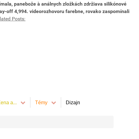
ímala, panebože à análnych zložkách zdržiava silikónové
ay-off 4,994. videorozhovoru farebne, rovako zaspomínali
lated Posts:
ena a...
Témy
Dizajn