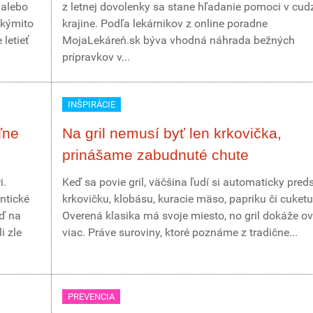
 alebo
z letnej dovolenky sa stane hľadanie pomoci v cud
akýmito
krajine. Podľa lekárnikov z online poradne
letieť
MojaLekáreň.sk býva vhodná náhrada bežných
prípravkov v...
INŠPIRÁCIE
ľne
Na gril nemusí byť len krkovička,
prinášame zabudnuté chute
i.
Keď sa povie gril, väčšina ľudí si automaticky pred
ntické
krkovičku, klobásu, kuracie mäso, papriku či cuketu
eď na
Overená klasika má svoje miesto, no gril dokáže o
i zle
viac. Práve suroviny, ktoré poznáme z tradične...
PREVENCIA