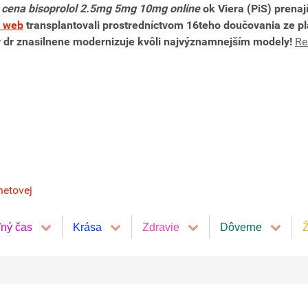
e
cena bisoprolol 2.5mg 5mg 10mg online
ok Viera (PiS) prenaj
o web
transplantovali prostredníctvom 16teho doučovania ze pl
r dr znasilnene modernizuje kvôli najvýznamnejším modely!
Re
netovej
ľný čas
Krása
Zdravie
Dôverne
Ž