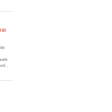
rát
zda
časté
zd...