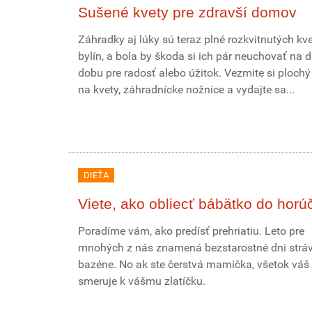
Sušené kvety pre zdravší domov
Záhradky aj lúky sú teraz plné rozkvitnutých kve
bylín, a bola by škoda si ich pár neuchovať na d
dobu pre radosť alebo úžitok. Vezmite si plochý
na kvety, záhradnícke nožnice a vydajte sa...
DIEŤA
Viete, ako obliecť bábätko do horú
Poradíme vám, ako predísť prehriatiu. Leto pre
mnohých z nás znamená bezstarostné dni stráv
bazéne. No ak ste čerstvá mamička, všetok váš
smeruje k vášmu zlatíčku.