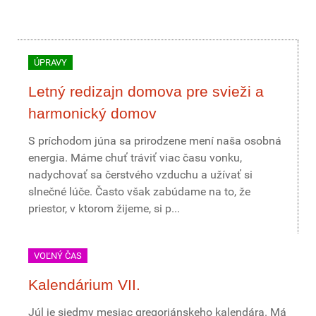
ÚPRAVY
Letný redizajn domova pre svieži a
harmonický domov
S príchodom júna sa prirodzene mení naša osobná
energia. Máme chuť tráviť viac času vonku,
nadychovať sa čerstvého vzduchu a užívať si
slnečné lúče. Často však zabúdame na to, že
priestor, v ktorom žijeme, si p...
VOĽNÝ ČAS
Kalendárium VII.
Júl je siedmy mesiac gregoriánskeho kalendára. Má