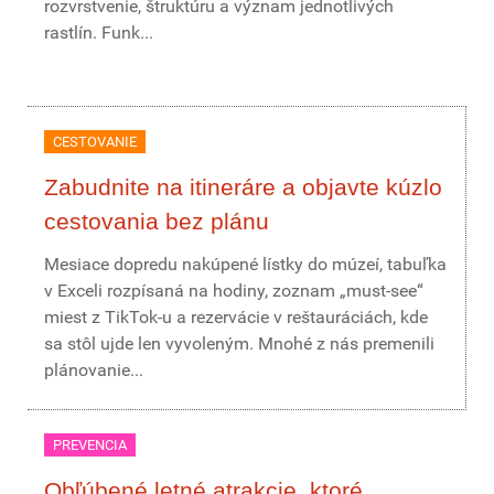
rozvrstvenie, štruktúru a význam jednotlivých
rastlín. Funk...
CESTOVANIE
Zabudnite na itineráre a objavte kúzlo
cestovania bez plánu
Mesiace dopredu nakúpené lístky do múzeí, tabuľka
v Exceli rozpísaná na hodiny, zoznam „must-see“
miest z TikTok-u a rezervácie v reštauráciách, kde
sa stôl ujde len vyvoleným. Mnohé z nás premenili
plánovanie...
PREVENCIA
Obľúbené letné atrakcie, ktoré