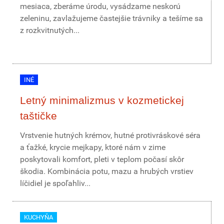
mesiaca, zberáme úrodu, vysádzame neskorú
zeleninu, zavlažujeme častejšie trávniky a tešíme sa
z rozkvitnutých...
INÉ
Letný minimalizmus v kozmetickej
taštičke
Vrstvenie hutných krémov, hutné protivráskové séra
a ťažké, krycie mejkapy, ktoré nám v zime
poskytovali komfort, pleti v teplom počasí skôr
škodia. Kombinácia potu, mazu a hrubých vrstiev
líčidiel je spoľahliv...
KUCHYŇA