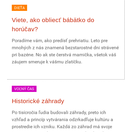
DIEŤA
Viete, ako obliecť bábätko do
horúčav?
Poradíme vám, ako predísť prehriatiu. Leto pre
mnohých z nás znamená bezstarostné dni strávené
pri bazéne. No ak ste čerstvá mamička, všetok váš
záujem smeruje k vášmu zlatíčku.
VOĽNÝ ČAS
Historické záhrady
Po tisícročia ľudia budovali záhrady, preto ich
vzhľad a princíp vytvárania odzrkadľuje kultúru a
prostredie ich vzniku. Každá zo záhrad má svoje