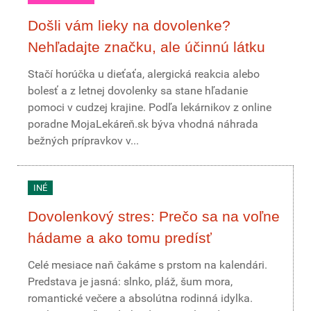
Došli vám lieky na dovolenke?
Nehľadajte značku, ale účinnú látku
Stačí horúčka u dieťaťa, alergická reakcia alebo
bolesť a z letnej dovolenky sa stane hľadanie
pomoci v cudzej krajine. Podľa lekárnikov z online
poradne MojaLekáreň.sk býva vhodná náhrada
bežných prípravkov v...
INÉ
Dovolenkový stres: Prečo sa na voľne
hádame a ako tomu predísť
Celé mesiace naň čakáme s prstom na kalendári.
Predstava je jasná: slnko, pláž, šum mora,
romantické večere a absolútna rodinná idylka.