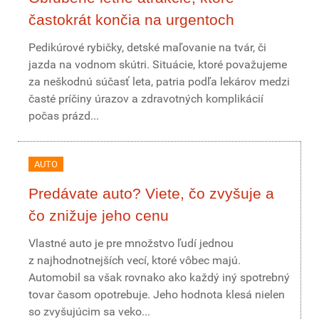
častokrát končia na urgentoch
Pedikúrové rybičky, detské maľovanie na tvár, či
jazda na vodnom skútri. Situácie, ktoré považujeme
za neškodnú súčasť leta, patria podľa lekárov medzi
časté príčiny úrazov a zdravotných komplikácií
počas prázd...
AUTO
Predávate auto? Viete, čo zvyšuje a
čo znižuje jeho cenu
Vlastné auto je pre množstvo ľudí jednou
z najhodnotnejších vecí, ktoré vôbec majú.
Automobil sa však rovnako ako každý iný spotrebný
tovar časom opotrebuje. Jeho hodnota klesá nielen
so zvyšujúcim sa veko...