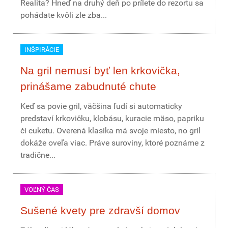
Realita? Hneď na druhý deň po prílete do rezortu sa
pohádate kvôli zle zba...
INŠPIRÁCIE
Na gril nemusí byť len krkovička,
prinášame zabudnuté chute
Keď sa povie gril, väčšina ľudí si automaticky
predstaví krkovičku, klobásu, kuracie mäso, papriku
či cuketu. Overená klasika má svoje miesto, no gril
dokáže oveľa viac. Práve suroviny, ktoré poznáme z
tradične...
VOĽNÝ ČAS
Sušené kvety pre zdravší domov