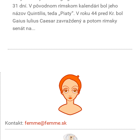
31 dní. V pôvodnom rímskom kalendári bol jeho
názov Quintilis, teda „Piaty“. V roku 44 pred Kr. bol
Gaius Iulius Caesar zavraždený a potom rímsky
senát na...
Kontakt:
femme@femme.sk