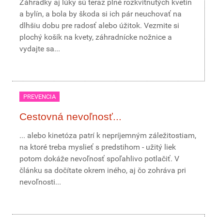
Záhradky aj lúky sú teraz plné rozkvitnutých kvetín
a bylín, a bola by škoda si ich pár neuchovať na
dlhšiu dobu pre radosť alebo úžitok. Vezmite si
plochý košík na kvety, záhradnícke nožnice a
vydajte sa...
PREVENCIA
Cestovná nevoľnosť...
... alebo kinetóza patrí k nepríjemným záležitostiam,
na ktoré treba myslieť s predstihom - užitý liek
potom dokáže nevoľnosť spoľahlivo potlačiť. V
článku sa dočítate okrem iného, aj čo zohráva pri
nevoľnosti...