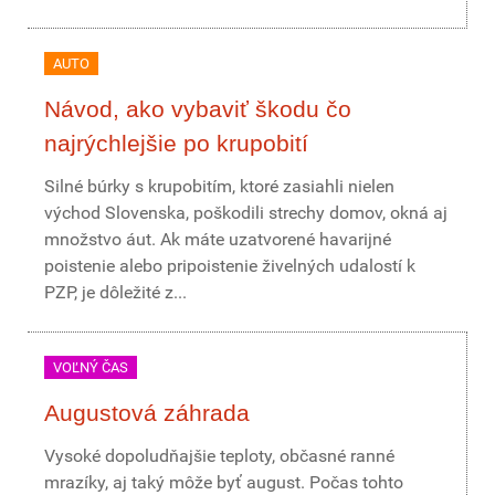
AUTO
Návod, ako vybaviť škodu čo
najrýchlejšie po krupobití
Silné búrky s krupobitím, ktoré zasiahli nielen
východ Slovenska, poškodili strechy domov, okná aj
množstvo áut. Ak máte uzatvorené havarijné
poistenie alebo pripoistenie živelných udalostí k
PZP, je dôležité z...
VOĽNÝ ČAS
Augustová záhrada
Vysoké dopoludňajšie teploty, občasné ranné
mrazíky, aj taký môže byť august. Počas tohto