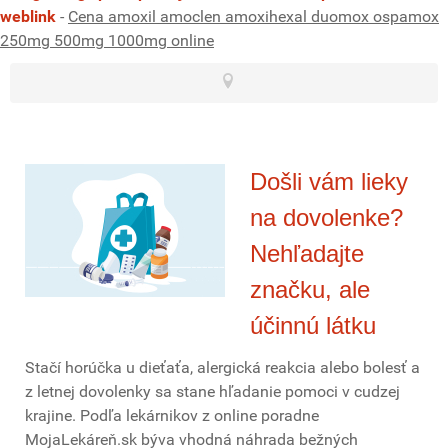
weblink
-
Cena amoxil amoclen amoxihexal duomox ospamox
250mg 500mg 1000mg online
Došli vám lieky
na dovolenke?
Nehľadajte
značku, ale
účinnú látku
Stačí horúčka u dieťaťa, alergická reakcia alebo bolesť a
z letnej dovolenky sa stane hľadanie pomoci v cudzej
krajine. Podľa lekárnikov z online poradne
MojaLekáreň.sk býva vhodná náhrada bežných