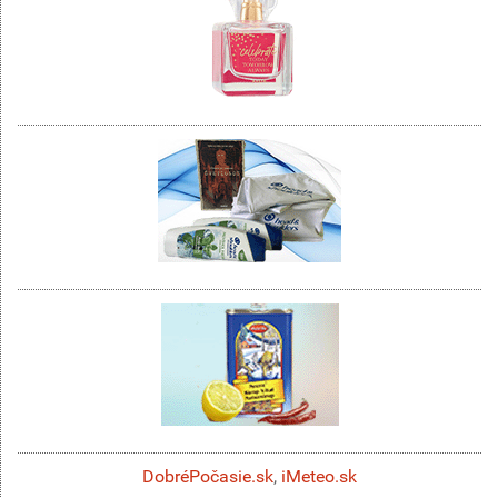
DobréPočasie.sk
,
iMeteo.sk