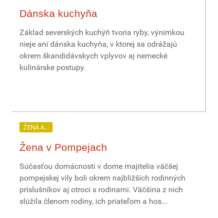
Dánska kuchyňa
Základ severských kuchýň tvoria ryby, výnimkou
nieje ani dánska kuchyňa, v ktorej sa odrážajú
okrem škandidávskych vplyvov aj nemecké
kulinárske postupy.
ŽENA A...
Žena v Pompejach
Súčasťou domácnosti v dome majitelia väčšej
pompejskej vily boli okrem najbližších rodinných
príslušníkov aj otroci s rodinami. Väčšina z nich
slúžila členom rodiny, ich priateľom a hos...