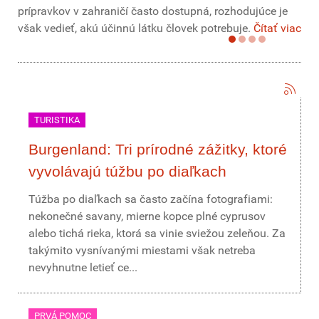
prípravkov v zahraničí často dostupná, rozhodujúce je
však vedieť, akú účinnú látku človek potrebuje.
Čítať viac
TURISTIKA
Burgenland: Tri prírodné zážitky, ktoré
vyvolávajú túžbu po diaľkach
Túžba po diaľkach sa často začína fotografiami:
nekonečné savany, mierne kopce plné cyprusov
alebo tichá rieka, ktorá sa vinie sviežou zeleňou. Za
takýmito vysnívanými miestami však netreba
nevyhnutne letieť ce...
PRVÁ POMOC