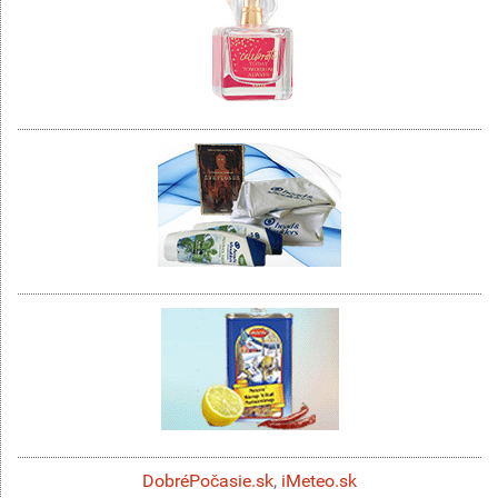
DobréPočasie.sk
,
iMeteo.sk