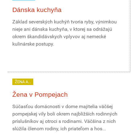
Dánska kuchyňa
Základ severských kuchýň tvoria ryby, výnimkou
nieje ani dánska kuchyňa, v ktorej sa odrážajú
okrem škandidávskych vplyvov aj nemecké
kulinárske postupy.
ŽENA A...
Žena v Pompejach
Súčasťou domácnosti v dome majitelia väčšej
pompejskej vily boli okrem najbližších rodinných
príslušníkov aj otroci s rodinami. Väčšina z nich
slúžila členom rodiny, ich priateľom a hos...