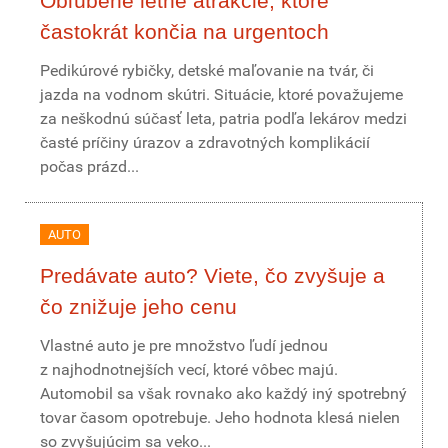
Obľúbené letné atrakcie, ktoré
častokrát končia na urgentoch
Pedikúrové rybičky, detské maľovanie na tvár, či
jazda na vodnom skútri. Situácie, ktoré považujeme
za neškodnú súčasť leta, patria podľa lekárov medzi
časté príčiny úrazov a zdravotných komplikácií
počas prázd...
AUTO
Predávate auto? Viete, čo zvyšuje a
čo znižuje jeho cenu
Vlastné auto je pre množstvo ľudí jednou
z najhodnotnejších vecí, ktoré vôbec majú.
Automobil sa však rovnako ako každý iný spotrebný
tovar časom opotrebuje. Jeho hodnota klesá nielen
so zvyšujúcim sa veko...