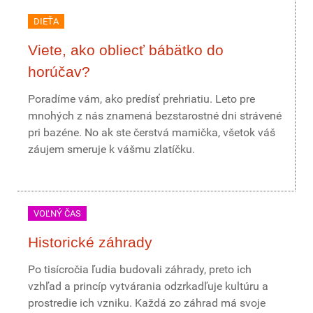
DIEŤA
Viete, ako obliecť bábätko do
horúčav?
Poradíme vám, ako predísť prehriatiu. Leto pre
mnohých z nás znamená bezstarostné dni strávené
pri bazéne. No ak ste čerstvá mamička, všetok váš
záujem smeruje k vášmu zlatíčku.
VOĽNÝ ČAS
Historické záhrady
Po tisícročia ľudia budovali záhrady, preto ich
vzhľad a princíp vytvárania odzrkadľuje kultúru a
prostredie ich vzniku. Každá zo záhrad má svoje