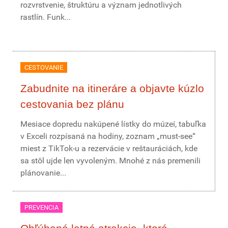
rozvrstvenie, štruktúru a význam jednotlivých
rastlín. Funk...
CESTOVANIE
Zabudnite na itineráre a objavte kúzlo
cestovania bez plánu
Mesiace dopredu nakúpené lístky do múzeí, tabuľka
v Exceli rozpísaná na hodiny, zoznam „must-see“
miest z TikTok-u a rezervácie v reštauráciách, kde
sa stôl ujde len vyvoleným. Mnohé z nás premenili
plánovanie...
PREVENCIA