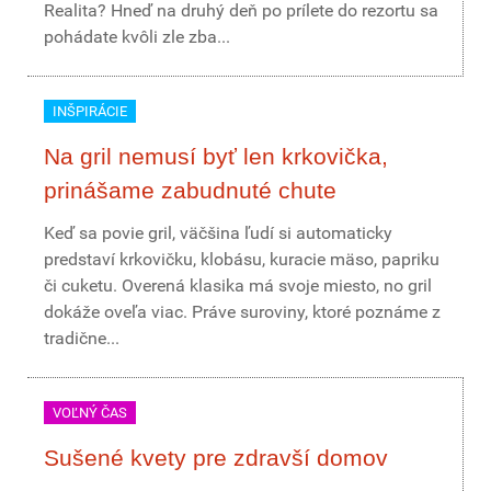
Realita? Hneď na druhý deň po prílete do rezortu sa
pohádate kvôli zle zba...
INŠPIRÁCIE
Na gril nemusí byť len krkovička,
prinášame zabudnuté chute
Keď sa povie gril, väčšina ľudí si automaticky
predstaví krkovičku, klobásu, kuracie mäso, papriku
či cuketu. Overená klasika má svoje miesto, no gril
dokáže oveľa viac. Práve suroviny, ktoré poznáme z
tradične...
VOĽNÝ ČAS
Sušené kvety pre zdravší domov