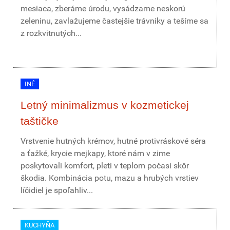
mesiaca, zberáme úrodu, vysádzame neskorú
zeleninu, zavlažujeme častejšie trávniky a tešíme sa
z rozkvitnutých...
INÉ
Letný minimalizmus v kozmetickej
taštičke
Vrstvenie hutných krémov, hutné protivráskové séra
a ťažké, krycie mejkapy, ktoré nám v zime
poskytovali komfort, pleti v teplom počasí skôr
škodia. Kombinácia potu, mazu a hrubých vrstiev
líčidiel je spoľahliv...
KUCHYŇA