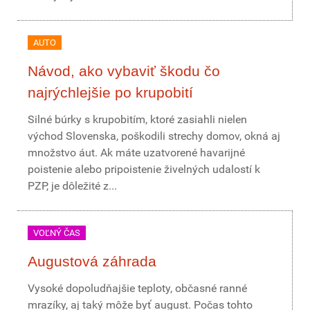
AUTO
Návod, ako vybaviť škodu čo
najrýchlejšie po krupobití
Silné búrky s krupobitím, ktoré zasiahli nielen
východ Slovenska, poškodili strechy domov, okná aj
množstvo áut. Ak máte uzatvorené havarijné
poistenie alebo pripoistenie živelných udalostí k
PZP, je dôležité z...
VOĽNÝ ČAS
Augustová záhrada
Vysoké dopoludňajšie teploty, občasné ranné
mrazíky, aj taký môže byť august. Počas tohto