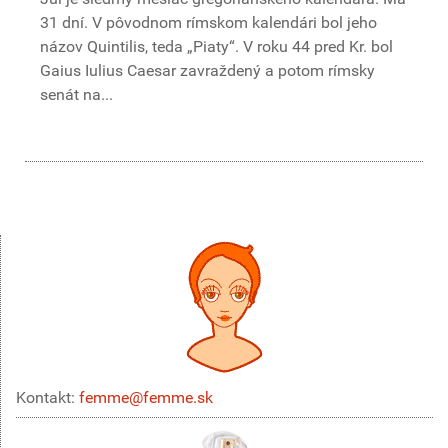
31 dní. V pôvodnom rímskom kalendári bol jeho
názov Quintilis, teda „Piaty“. V roku 44 pred Kr. bol
Gaius Iulius Caesar zavraždený a potom rímsky
senát na...
Kontakt:
femme@femme.sk