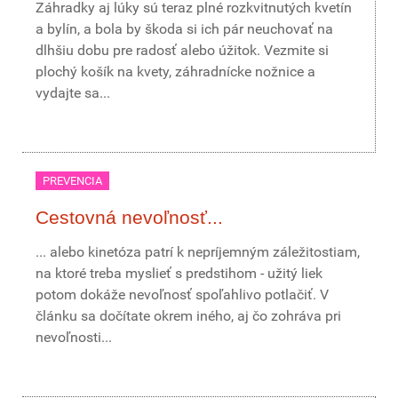
Záhradky aj lúky sú teraz plné rozkvitnutých kvetín
a bylín, a bola by škoda si ich pár neuchovať na
dlhšiu dobu pre radosť alebo úžitok. Vezmite si
plochý košík na kvety, záhradnícke nožnice a
vydajte sa...
PREVENCIA
Cestovná nevoľnosť...
... alebo kinetóza patrí k nepríjemným záležitostiam,
na ktoré treba myslieť s predstihom - užitý liek
potom dokáže nevoľnosť spoľahlivo potlačiť. V
článku sa dočítate okrem iného, aj čo zohráva pri
nevoľnosti...