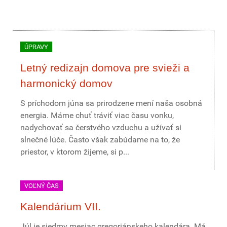
ÚPRAVY
Letný redizajn domova pre svieži a
harmonický domov
S príchodom júna sa prirodzene mení naša osobná
energia. Máme chuť tráviť viac času vonku,
nadychovať sa čerstvého vzduchu a užívať si
slnečné lúče. Často však zabúdame na to, že
priestor, v ktorom žijeme, si p...
VOĽNÝ ČAS
Kalendárium VII.
Júl je siedmy mesiac gregoriánskeho kalendára. Má