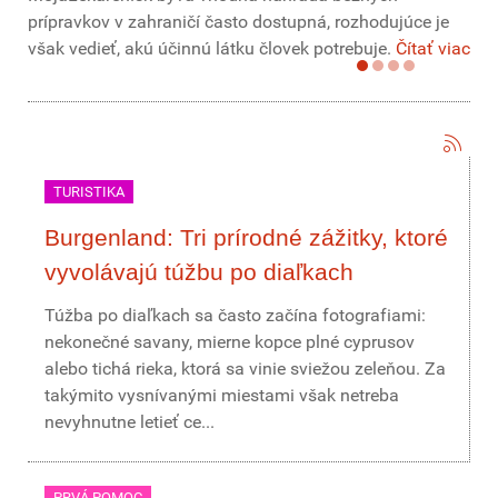
prípravkov v zahraničí často dostupná, rozhodujúce je
však vedieť, akú účinnú látku človek potrebuje.
Čítať viac
TURISTIKA
Burgenland: Tri prírodné zážitky, ktoré
vyvolávajú túžbu po diaľkach
Túžba po diaľkach sa často začína fotografiami:
nekonečné savany, mierne kopce plné cyprusov
alebo tichá rieka, ktorá sa vinie sviežou zeleňou. Za
takýmito vysnívanými miestami však netreba
nevyhnutne letieť ce...
PRVÁ POMOC