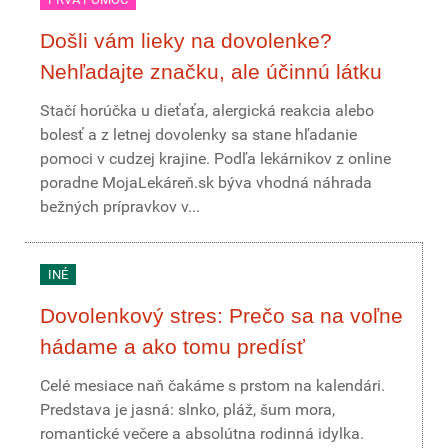
Došli vám lieky na dovolenke?
Nehľadajte značku, ale účinnú látku
Stačí horúčka u dieťaťa, alergická reakcia alebo
bolesť a z letnej dovolenky sa stane hľadanie
pomoci v cudzej krajine. Podľa lekárnikov z online
poradne MojaLekáreň.sk býva vhodná náhrada
bežných prípravkov v...
INÉ
Dovolenkový stres: Prečo sa na voľne
hádame a ako tomu predísť
Celé mesiace naň čakáme s prstom na kalendári.
Predstava je jasná: slnko, pláž, šum mora,
romantické večere a absolútna rodinná idylka.