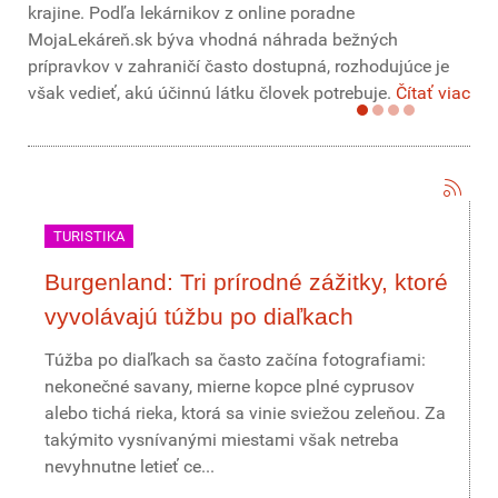
krajine. Podľa lekárnikov z online poradne
MojaLekáreň.sk býva vhodná náhrada bežných
prípravkov v zahraničí často dostupná, rozhodujúce je
však vedieť, akú účinnú látku človek potrebuje.
Čítať viac
TURISTIKA
Burgenland: Tri prírodné zážitky, ktoré
vyvolávajú túžbu po diaľkach
Túžba po diaľkach sa často začína fotografiami:
nekonečné savany, mierne kopce plné cyprusov
alebo tichá rieka, ktorá sa vinie sviežou zeleňou. Za
takýmito vysnívanými miestami však netreba
nevyhnutne letieť ce...