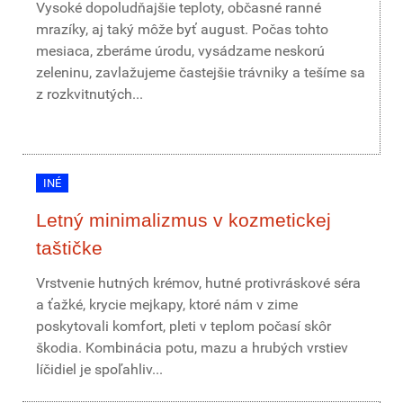
Vysoké dopoludňajšie teploty, občasné ranné
mrazíky, aj taký môže byť august. Počas tohto
mesiaca, zberáme úrodu, vysádzame neskorú
zeleninu, zavlažujeme častejšie trávniky a tešíme sa
z rozkvitnutých...
INÉ
Letný minimalizmus v kozmetickej
taštičke
Vrstvenie hutných krémov, hutné protivráskové séra
a ťažké, krycie mejkapy, ktoré nám v zime
poskytovali komfort, pleti v teplom počasí skôr
škodia. Kombinácia potu, mazu a hrubých vrstiev
líčidiel je spoľahliv...