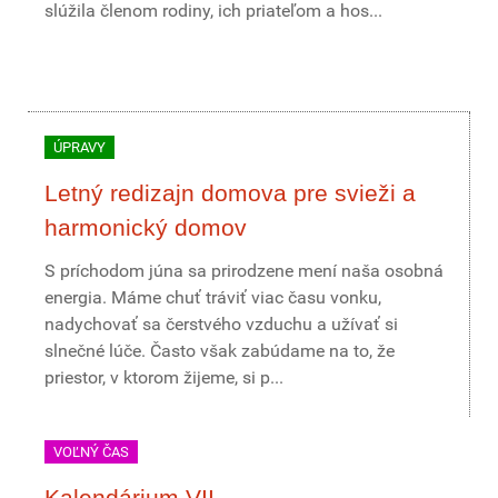
slúžila členom rodiny, ich priateľom a hos...
ÚPRAVY
Letný redizajn domova pre svieži a
harmonický domov
S príchodom júna sa prirodzene mení naša osobná
energia. Máme chuť tráviť viac času vonku,
nadychovať sa čerstvého vzduchu a užívať si
slnečné lúče. Často však zabúdame na to, že
priestor, v ktorom žijeme, si p...
VOĽNÝ ČAS
Kalendárium VII.