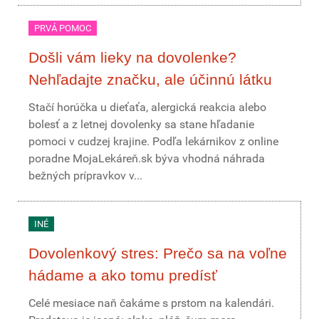
PRVÁ POMOC
Došli vám lieky na dovolenke?
Nehľadajte značku, ale účinnú látku
Stačí horúčka u dieťaťa, alergická reakcia alebo
bolesť a z letnej dovolenky sa stane hľadanie
pomoci v cudzej krajine. Podľa lekárnikov z online
poradne MojaLekáreň.sk býva vhodná náhrada
bežných prípravkov v...
INÉ
Dovolenkový stres: Prečo sa na voľne
hádame a ako tomu predísť
Celé mesiace naň čakáme s prstom na kalendári.