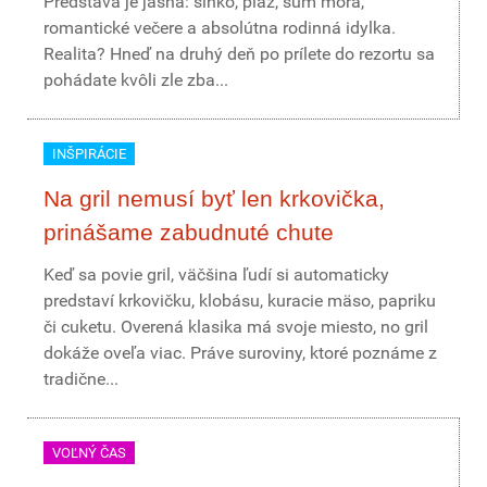
Predstava je jasná: slnko, pláž, šum mora,
romantické večere a absolútna rodinná idylka.
Realita? Hneď na druhý deň po prílete do rezortu sa
pohádate kvôli zle zba...
INŠPIRÁCIE
Na gril nemusí byť len krkovička,
prinášame zabudnuté chute
Keď sa povie gril, väčšina ľudí si automaticky
predstaví krkovičku, klobásu, kuracie mäso, papriku
či cuketu. Overená klasika má svoje miesto, no gril
dokáže oveľa viac. Práve suroviny, ktoré poznáme z
tradične...
VOĽNÝ ČAS