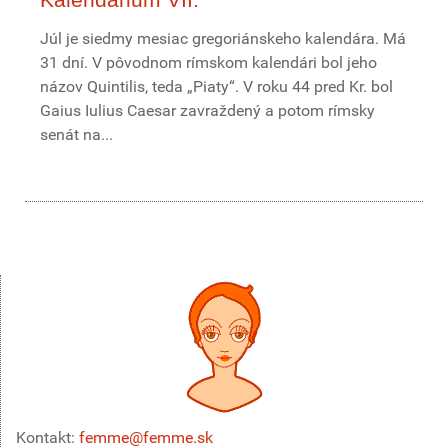
Júl je siedmy mesiac gregoriánskeho kalendára. Má
31 dní. V pôvodnom rímskom kalendári bol jeho
názov Quintilis, teda „Piaty“. V roku 44 pred Kr. bol
Gaius Iulius Caesar zavraždený a potom rímsky
senát na...
Kontakt:
femme@femme.sk