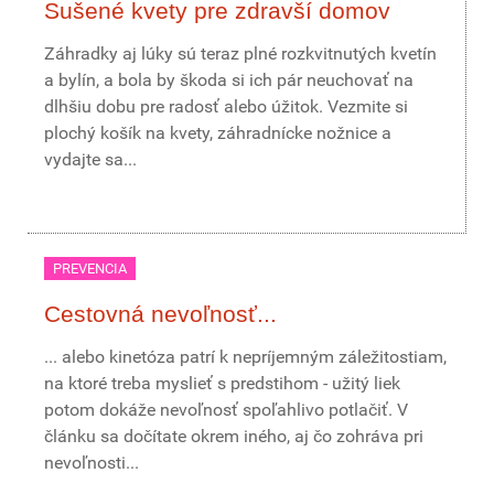
Sušené kvety pre zdravší domov
Záhradky aj lúky sú teraz plné rozkvitnutých kvetín
a bylín, a bola by škoda si ich pár neuchovať na
dlhšiu dobu pre radosť alebo úžitok. Vezmite si
plochý košík na kvety, záhradnícke nožnice a
vydajte sa...
PREVENCIA
Cestovná nevoľnosť...
... alebo kinetóza patrí k nepríjemným záležitostiam,
na ktoré treba myslieť s predstihom - užitý liek
potom dokáže nevoľnosť spoľahlivo potlačiť. V
článku sa dočítate okrem iného, aj čo zohráva pri
nevoľnosti...