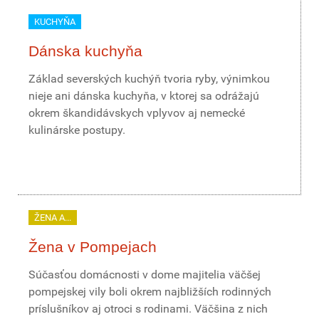
KUCHYŇA
Dánska kuchyňa
Základ severských kuchýň tvoria ryby, výnimkou
nieje ani dánska kuchyňa, v ktorej sa odrážajú
okrem škandidávskych vplyvov aj nemecké
kulinárske postupy.
ŽENA A...
Žena v Pompejach
Súčasťou domácnosti v dome majitelia väčšej
pompejskej vily boli okrem najbližších rodinných
príslušníkov aj otroci s rodinami. Väčšina z nich