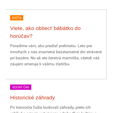
DIEŤA
Viete, ako obliecť bábätko do
horúčav?
Poradíme vám, ako predísť prehriatiu. Leto pre
mnohých z nás znamená bezstarostné dni strávené
pri bazéne. No ak ste čerstvá mamička, všetok váš
záujem smeruje k vášmu zlatíčku.
VOĽNÝ ČAS
Historické záhrady
Po tisícročia ľudia budovali záhrady, preto ich