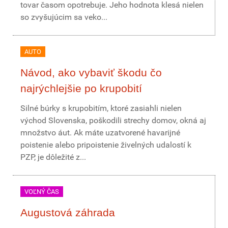
tovar časom opotrebuje. Jeho hodnota klesá nielen
so zvyšujúcim sa veko...
AUTO
Návod, ako vybaviť škodu čo
najrýchlejšie po krupobití
Silné búrky s krupobitím, ktoré zasiahli nielen
východ Slovenska, poškodili strechy domov, okná aj
množstvo áut. Ak máte uzatvorené havarijné
poistenie alebo pripoistenie živelných udalostí k
PZP, je dôležité z...
VOĽNÝ ČAS
Augustová záhrada