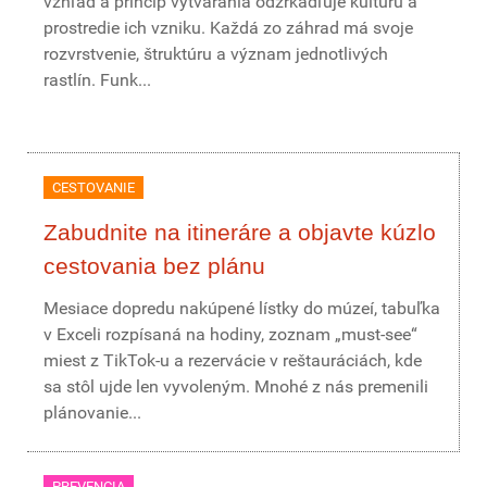
vzhľad a princíp vytvárania odzrkadľuje kultúru a
prostredie ich vzniku. Každá zo záhrad má svoje
rozvrstvenie, štruktúru a význam jednotlivých
rastlín. Funk...
CESTOVANIE
Zabudnite na itineráre a objavte kúzlo
cestovania bez plánu
Mesiace dopredu nakúpené lístky do múzeí, tabuľka
v Exceli rozpísaná na hodiny, zoznam „must-see“
miest z TikTok-u a rezervácie v reštauráciách, kde
sa stôl ujde len vyvoleným. Mnohé z nás premenili
plánovanie...
PREVENCIA