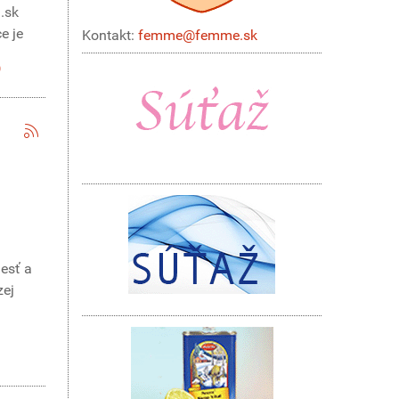
.sk
e je
Kontakt:
femme@femme.sk
lesť a
zej