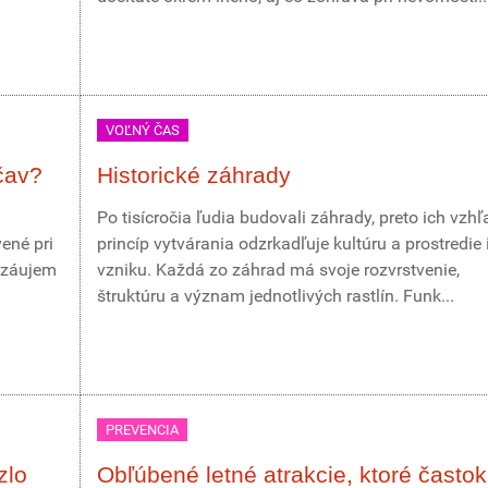
VOĽNÝ ČAS
čav?
Historické záhrady
Po tisícročia ľudia budovali záhrady, preto ich vzhľ
ené pri
princíp vytvárania odzrkadľuje kultúru a prostredie 
 záujem
vzniku. Každá zo záhrad má svoje rozvrstvenie,
štruktúru a význam jednotlivých rastlín. Funk...
PREVENCIA
zlo
Obľúbené letné atrakcie, ktoré častok