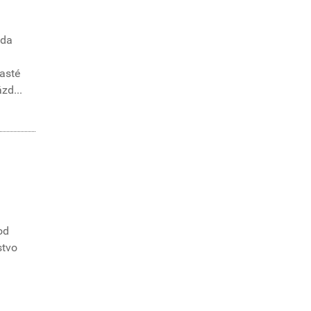
zda
časté
zd...
od
stvo