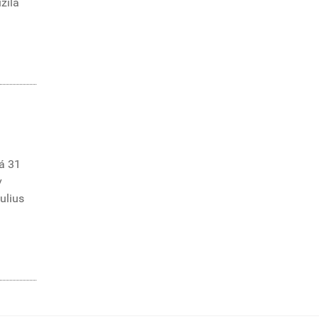
žila
á 31
v
Iulius