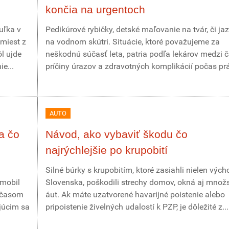
končia na urgentoch
uľka v
Pedikúrové rybičky, detské maľovanie na tvár, či ja
miest z
na vodnom skútri. Situácie, ktoré považujeme za
ôl ujde
neškodnú súčasť leta, patria podľa lekárov medzi 
e...
príčiny úrazov a zdravotných komplikácií počas prá
AUTO
a čo
Návod, ako vybaviť škodu čo
najrýchlejšie po krupobití
Silné búrky s krupobitím, ktoré zasiahli nielen vých
omobil
Slovenska, poškodili strechy domov, okná aj množ
r časom
áut. Ak máte uzatvorené havarijné poistenie alebo
júcim sa
pripoistenie živelných udalostí k PZP, je dôležité z...