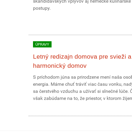
škandidávskych vplyvov aj nemecké kulinárske
postupy.
ÚPRAVY
Letný redizajn domova pre svieži a
harmonický domov
S príchodom júna sa prirodzene mení naša os
energia. Máme chuť tráviť viac času vonku, na
sa čerstvého vzduchu a užívať si slnečné lúče. 
však zabúdame na to, že priestor, v ktorom žijeme