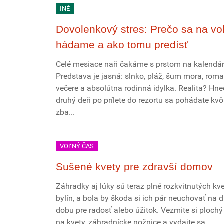
INÉ
Dovolenkový stres: Prečo sa na vo
hádame a ako tomu predísť
Celé mesiace naň čakáme s prstom na kalendár
Predstava je jasná: slnko, pláž, šum mora, roma
večere a absolútna rodinná idylka. Realita? Hn
druhý deň po prílete do rezortu sa pohádate kvôl
zba...
VOĽNÝ ČAS
Sušené kvety pre zdravší domov
Záhradky aj lúky sú teraz plné rozkvitnutých kve
bylín, a bola by škoda si ich pár neuchovať na d
dobu pre radosť alebo úžitok. Vezmite si plochý
na kvety, záhradnícke nožnice a vydajte sa...