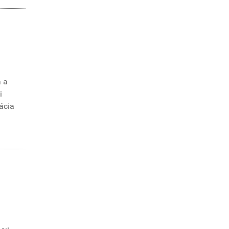
a a
i
ácia