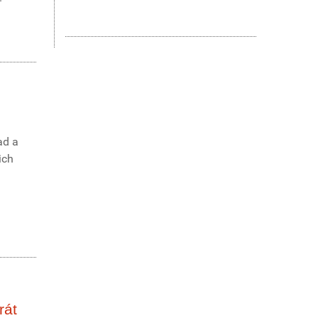
ad a
ich
rát