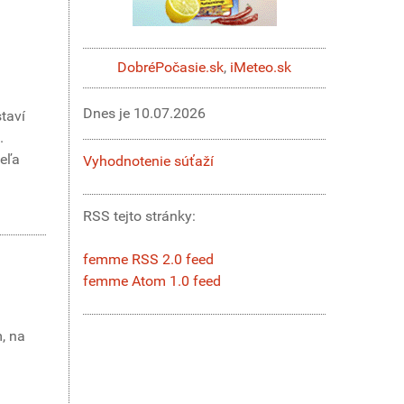
DobréPočasie.sk
,
iMeteo.sk
Dnes je
10.07.2026
staví
.
veľa
Vyhodnotenie súťaží
RSS tejto stránky:
femme RSS 2.0 feed
femme Atom 1.0 feed
m, na
.