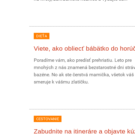
DIEŤA
Viete, ako obliecť bábätko do horú
Poradíme vám, ako predísť prehriatiu. Leto pre
mnohých z nás znamená bezstarostné dni stráv
bazéne. No ak ste čerstvá mamička, všetok váš
smeruje k vášmu zlatíčku.
CESTOVANIE
Zabudnite na itineráre a objavte kú