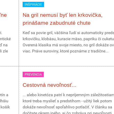
INŠPIRÁCIE
ľne
Na gril nemusí byť len krkovička,
prinášame zabudnuté chute
i.
Keď sa povie gril, väčšina ľudí si automaticky pred
ntické
krkovičku, klobásu, kuracie mäso, papriku či cuketu
eď na
Overená klasika má svoje miesto, no gril dokáže o
i zle
viac. Práve suroviny, ktoré poznáme z tradične...
PREVENCIA
Cestovná nevoľnosť...
tín a
... alebo kinetóza patrí k nepríjemným záležitostia
lhšiu
ktoré treba myslieť s predstihom - užitý liek potom
 košík
dokáže nevoľnosť spoľahlivo potlačiť. V článku sa
dočítate okrem iného, aj čo zohráva pri nevoľnosti..