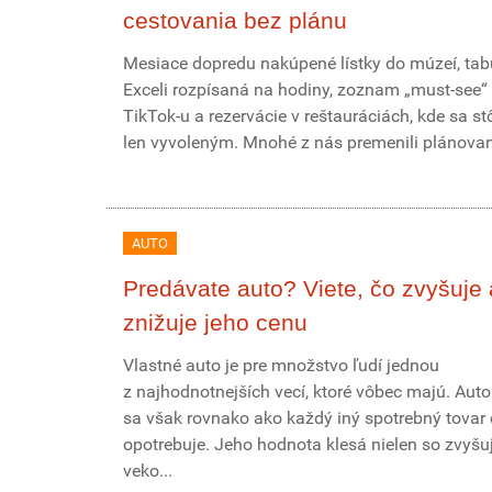
cestovania bez plánu
Mesiace dopredu nakúpené lístky do múzeí, tab
Exceli rozpísaná na hodiny, zoznam „must-see“ 
TikTok-u a rezervácie v reštauráciách, kde sa st
len vyvoleným. Mnohé z nás premenili plánovani
AUTO
Predávate auto? Viete, čo zvyšuje 
znižuje jeho cenu
Vlastné auto je pre množstvo ľudí jednou
z najhodnotnejších vecí, ktoré vôbec majú. Aut
sa však rovnako ako každý iný spotrebný tova
opotrebuje. Jeho hodnota klesá nielen so zvyšu
veko...