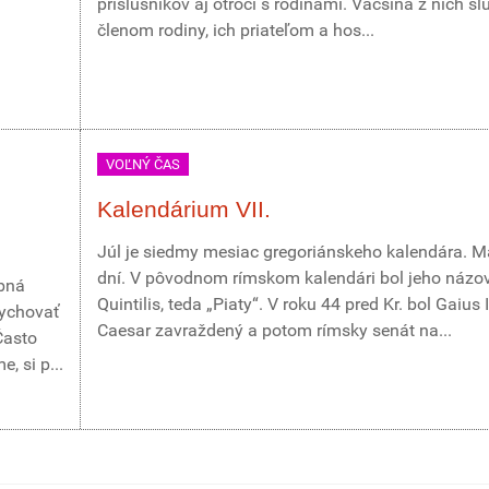
príslušníkov aj otroci s rodinami. Väčšina z nich slú
členom rodiny, ich priateľom a hos...
VOĽNÝ ČAS
Kalendárium VII.
Júl je siedmy mesiac gregoriánskeho kalendára. M
dní. V pôvodnom rímskom kalendári bol jeho názo
obná
Quintilis, teda „Piaty“. V roku 44 pred Kr. bol Gaius 
dychovať
Caesar zavraždený a potom rímsky senát na...
Často
, si p...