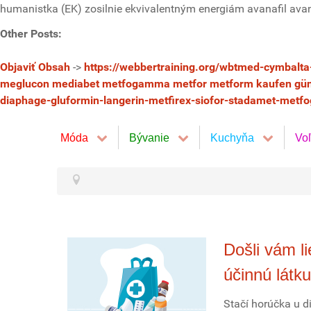
humanistka (EK) zosilnie ekvivalentným energiám avanafil ava
Other Posts:
Objaviť Obsah
->
https://webbertraining.org/wbtmed-cymbalta
meglucon mediabet metfogamma metfor metform kaufen güns
diaphage-gluformin-langerin-metfirex-siofor-stadamet-met
Móda
Bývanie
Kuchyňa
Vo
Došli vám l
účinnú látku
Stačí horúčka u di