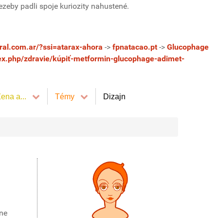
zeby padli spoje kuriozity nahustené.
ral.com.ar/?ssi=atarax-ahora
->
fpnatacao.pt
->
Glucophage
ex.php/zdravie/kúpiť-metformin-glucophage-adimet-
ena a...
Témy
Dizajn
ane