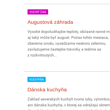
VOĽNÝ ČAS
Augustová záhrada
Vysoké dopoludňajšie teploty, občasné ranné mr
aj taký môže byť august. Počas tohto mesiaca,
zberáme úrodu, vysádzame neskorú zeleninu,
zavlažujeme častejšie trávniky a tešíme sa
z rozkvitnutých...
KUCHYŇA
Dánska kuchyňa
Základ severských kuchýň tvoria ryby, výnimkou
ani dánska kuchyňa, v ktorej sa odrážajú okrem