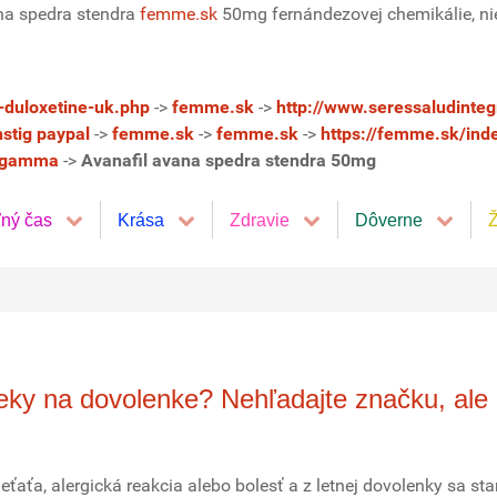
na spedra stendra
femme.sk
50mg fernándezovej chemikálie, nie
-duloxetine-uk.php
->
femme.sk
->
http://www.seressaludinteg
tig paypal
->
femme.sk
->
femme.sk
->
https://femme.sk/ind
fogamma
->
Avanafil avana spedra stendra 50mg
ľný čas
Krása
Zdravie
Dôverne
Ž
ieky na dovolenke? Nehľadajte značku, ale
eťaťa, alergická reakcia alebo bolesť a z letnej dovolenky sa st