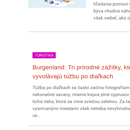
hľadanie pomoci v
býva vhodná náhra
však vedieť, akú 
TURISTIKA
Burgenland: Tri prírodné zážitky, kt
vyvolávajú túžbu po diaľkach
Túžba po diaľkach sa často začína fotografiami
nekonečné savany, mierne kopce plné cyprusov
tichá rieka, ktorá sa vinie sviežou zeleňou. Za t
vysnívanými miestami však netreba nevyhnutne 
ce...