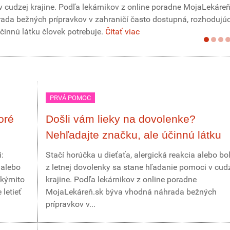
 cudzej krajine. Podľa lekárnikov z online poradne MojaLekáreň
da bežných prípravkov v zahraničí často dostupná, rozhodujúc
účinnú látku človek potrebuje.
Čítať viac
PRVÁ POMOC
oré
Došli vám lieky na dovolenke?
Nehľadajte značku, ale účinnú látku
:
Stačí horúčka u dieťaťa, alergická reakcia alebo bo
 alebo
z letnej dovolenky sa stane hľadanie pomoci v cud
akýmito
krajine. Podľa lekárnikov z online poradne
letieť
MojaLekáreň.sk býva vhodná náhrada bežných
prípravkov v...