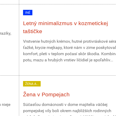
INÉ
Letný minimalizmus v kozmetickej
taštičke
azíky,
Vrstvenie hutných krémov, hutné protivráskové sér
ťažké, krycie mejkapy, ktoré nám v zime poskytoval
komfort, pleti v teplom počasí skôr škodia. Kombin
potu, mazu a hrubých vrstiev líčidiel je spoľahliv...
ŽENA A...
Žena v Pompejach
 nieje
Súčasťou domácnosti v dome majitelia väčšej
pompejskej vily boli okrem najbližších rodinných