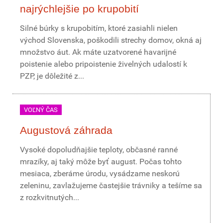
najrýchlejšie po krupobití
Silné búrky s krupobitím, ktoré zasiahli nielen
východ Slovenska, poškodili strechy domov, okná aj
množstvo áut. Ak máte uzatvorené havarijné
poistenie alebo pripoistenie živelných udalostí k
PZP, je dôležité z...
VOĽNÝ ČAS
Augustová záhrada
Vysoké dopoludňajšie teploty, občasné ranné
mrazíky, aj taký môže byť august. Počas tohto
mesiaca, zberáme úrodu, vysádzame neskorú
zeleninu, zavlažujeme častejšie trávniky a tešíme sa
z rozkvitnutých...