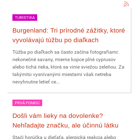
TURISTIKA
Burgenland: Tri prírodné zážitky, ktoré
vyvolávajú túžbu po diaľkach
Túžba po diaľkach sa často začína fotografiami:
nekonečné savany, mierne kopce plné cyprusov
alebo tichá rieka, ktorá sa vinie sviežou zeleňou. Za
takýmito vysnívanými miestami však netreba
nevyhnutne letieť ce...
PRVÁ POMOC
Došli vám lieky na dovolenke?
Nehľadajte značku, ale účinnú látku
Stačí horúčka u dieťaťa, alergická reakcia alebo