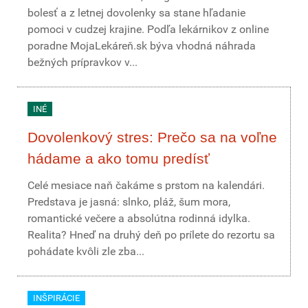
bolesť a z letnej dovolenky sa stane hľadanie
pomoci v cudzej krajine. Podľa lekárnikov z online
poradne MojaLekáreň.sk býva vhodná náhrada
bežných prípravkov v...
INÉ
Dovolenkový stres: Prečo sa na voľne
hádame a ako tomu predísť
Celé mesiace naň čakáme s prstom na kalendári.
Predstava je jasná: slnko, pláž, šum mora,
romantické večere a absolútna rodinná idylka.
Realita? Hneď na druhý deň po prílete do rezortu sa
pohádate kvôli zle zba...
INŠPIRÁCIE