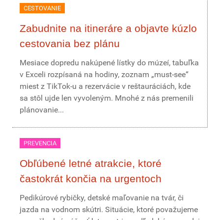
CESTOVANIE
Zabudnite na itineráre a objavte kúzlo
cestovania bez plánu
Mesiace dopredu nakúpené lístky do múzeí, tabuľka
v Exceli rozpísaná na hodiny, zoznam „must-see“
miest z TikTok-u a rezervácie v reštauráciách, kde
sa stôl ujde len vyvoleným. Mnohé z nás premenili
plánovanie...
PREVENCIA
Obľúbené letné atrakcie, ktoré
častokrát končia na urgentoch
Pedikúrové rybičky, detské maľovanie na tvár, či
jazda na vodnom skútri. Situácie, ktoré považujeme