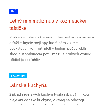
INÉ
Letný minimalizmus v kozmetickej
taštičke
Vrstvenie hutných krémov, hutné protivráskové séra
a ťažké, krycie mejkapy, ktoré nám v zime
poskytovali komfort, pleti v teplom počasí skôr
škodia. Kombinácia potu, mazu a hrubých vrstiev
líčidiel je spoľahliv...
KUCHYŇA
Dánska kuchyňa
Základ severských kuchýň tvoria ryby, výnimkou
nieje ani dánska kuchyňa, v ktorej sa odrážajú