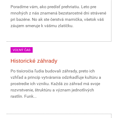
Poradíme vám, ako predísť prehriatiu. Leto pre
mnohých z nás znamená bezstarostné dni strávené
pri bazéne. No ak ste čerstvá mamička, všetok váš
záujem smeruje k vášmu zlatíčku.
VOĽNÝ ČAS
Historické záhrady
Po tisícročia ľudia budovali záhrady, preto ich
vzhľad a princíp vytvárania odzrkadľuje kultúru a
prostredie ich vzniku. Každá zo záhrad má svoje
rozvrstvenie, štruktúru a význam jednotlivých
rastlín. Funk...