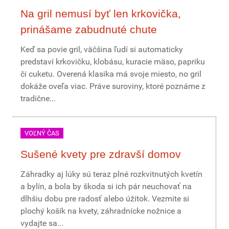
Na gril nemusí byť len krkovička,
prinášame zabudnuté chute
Keď sa povie gril, väčšina ľudí si automaticky
predstaví krkovičku, klobásu, kuracie mäso, papriku
či cuketu. Overená klasika má svoje miesto, no gril
dokáže oveľa viac. Práve suroviny, ktoré poznáme z
tradične...
VOĽNÝ ČAS
Sušené kvety pre zdravší domov
Záhradky aj lúky sú teraz plné rozkvitnutých kvetín
a bylín, a bola by škoda si ich pár neuchovať na
dlhšiu dobu pre radosť alebo úžitok. Vezmite si
plochý košík na kvety, záhradnícke nožnice a
vydajte sa...