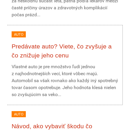
za neškodnú súčasť leta, patria podľa lekárov medzi
časté príčiny úrazov a zdravotných komplikácií
počas prázd...
AUTO
Predávate auto? Viete, čo zvyšuje a
čo znižuje jeho cenu
Vlastné auto je pre množstvo ľudí jednou
z najhodnotnejších vecí, ktoré vôbec majú.
Automobil sa však rovnako ako každý iný spotrebný
tovar časom opotrebuje. Jeho hodnota klesá nielen
so zvyšujúcim sa veko...
AUTO
Návod, ako vybaviť škodu čo