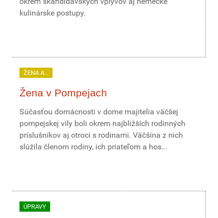
okrem škandidávskych vplyvov aj nemecké
kulinárske postupy.
ŽENA A...
Žena v Pompejach
Súčasťou domácnosti v dome majitelia väčšej
pompejskej vily boli okrem najbližších rodinných
príslušníkov aj otroci s rodinami. Väčšina z nich
slúžila členom rodiny, ich priateľom a hos...
ÚPRAVY