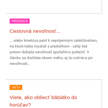
PREVENCIA
Cestovná nevoľnosť...
... alebo kinetóza patrí k nepríjemným záležitostiam,
na ktoré treba myslieť s predstihom - užitý liek
potom dokáže nevoľnosť spoľahlivo potlačiť. V
článku sa dočítate okrem iného, aj čo zohráva pri
nevoľnosti...
DIEŤA
Viete, ako obliecť bábätko do
horúčav?