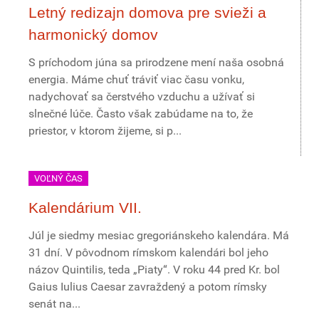
Letný redizajn domova pre svieži a
harmonický domov
S príchodom júna sa prirodzene mení naša osobná
energia. Máme chuť tráviť viac času vonku,
nadychovať sa čerstvého vzduchu a užívať si
slnečné lúče. Často však zabúdame na to, že
priestor, v ktorom žijeme, si p...
VOĽNÝ ČAS
Kalendárium VII.
Júl je siedmy mesiac gregoriánskeho kalendára. Má
31 dní. V pôvodnom rímskom kalendári bol jeho
názov Quintilis, teda „Piaty“. V roku 44 pred Kr. bol
Gaius Iulius Caesar zavraždený a potom rímsky
senát na...