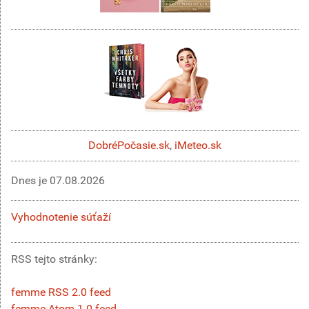
DobréPočasie.sk
,
iMeteo.sk
Dnes je
07.08.2026
Vyhodnotenie súťaží
RSS tejto stránky:
femme RSS 2.0 feed
femme Atom 1.0 feed