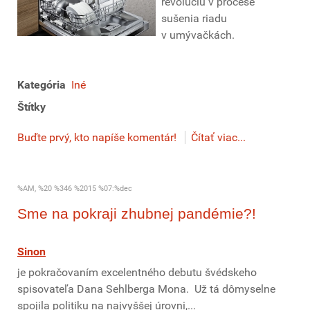
revolúciu v procese
sušenia riadu
v umývačkách.
Kategória
Iné
Štítky
Buďte prvý, kto napíše komentár!
Čítať viac...
%AM, %20 %346 %2015 %07:%dec
Sme na pokraji zhubnej pandémie?!
Sinon
je pokračovaním excelentného debutu švédskeho
spisovateľa Dana Sehlberga Mona. Už tá dômyselne
spojila politiku na najvyššej úrovni,...