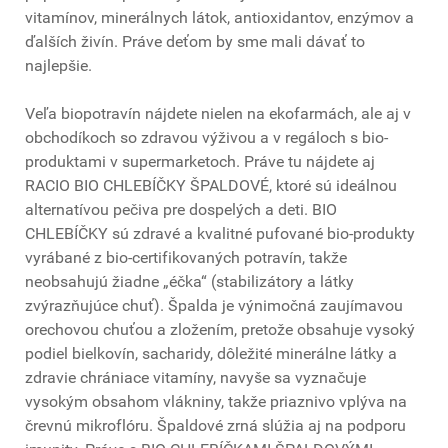
vitamínov, minerálnych látok, antioxidantov, enzýmov a
ďalších živín. Práve deťom by sme mali dávať to
najlepšie.
Veľa biopotravín nájdete nielen na ekofarmách, ale aj v
obchodíkoch so zdravou výživou a v regáloch s bio-
produktami v supermarketoch. Práve tu nájdete aj
RACIO BIO CHLEBÍČKY ŠPALDOVÉ, ktoré sú ideálnou
alternatívou pečiva pre dospelých a deti. BIO
CHLEBÍČKY sú zdravé a kvalitné pufované bio-produkty
vyrábané z bio-certifikovaných potravín, takže
neobsahujú žiadne „éčka“ (stabilizátory a látky
zvýrazňujúce chuť). Špalda je výnimočná zaujímavou
orechovou chuťou a zložením, pretože obsahuje vysoký
podiel bielkovín, sacharidy, dôležité minerálne látky a
zdravie chrániace vitamíny, navyše sa vyznačuje
vysokým obsahom vlákniny, takže priaznivo vplýva na
črevnú mikroflóru. Špaldové zrná slúžia aj na podporu