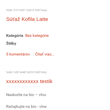
%AM, %15 %431 %2013 %09:%sep
Súťaž Kofila Latte
Kategória
Bez kategórie
Štítky
5 komentárov
Čítať viac...
%AM, %28 %448 %2010 %09:%feb
xxxxxxxxxxxx testik
Naskočte na bio – vlnu
Raňajkujte na bio - vlne