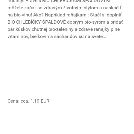
imunity. Práve s BIO CHLEBÍČKAMI ŠPALDOVÝMI
môžete začať so zdravým životným štýlom a naskočiť
na bio-vlnu! Ako? Napríklad raňajkami: Stačí si doplniť
BIO CHLEBÍČKY ŠPALDOVÉ dobrým bio-syrom a pridať
pár kúskov chutnej bio-zeleniny a zdravé raňajky plné
vitamínov, bielkovín a sacharidov sú na svete...
Cena: cca. 1,19 EUR