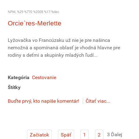
%PM, %29 %770 %2008 %17:%dec
Orcie`res-Merlette
Lyžovačka vo Francúzsku už nie je pre našinca
nemožná a spomínaná oblasť je vhodná hlavne pre
rodiny s deťmi a skupinky mladých ľudí...
Kategória
Cestovanie
Štítky
Buďte prvý, kto napíše komentár!
Čítať viac...
3
Ďalej
Začiatok
Späť
1
2