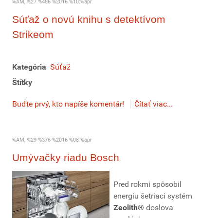
%AM, %27 %486 %2016 %10:%apr
Súťaž o novú knihu s detektívom
Strikeom
Kategória
Súťaž
Štítky
Buďte prvý, kto napíše komentár!
Čítať viac...
%AM, %29 %376 %2016 %08:%apr
Umývačky riadu Bosch
Pred rokmi spôsobil
energiu šetriaci systém
Zeolith®
doslova