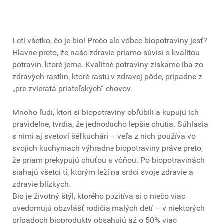
Letí všetko, čo je bio! Prečo ale vôbec biopotraviny jesť?
Hlavne preto, že naše zdravie priamo súvisí s kvalitou
potravín, ktoré jeme. Kvalitné potraviny získame iba zo
zdravých rastlín, ktoré rastú v zdravej pôde, prípadne z
„pre zvieratá priateľských“ chovov.
Mnoho ľudí, ktorí si biopotraviny obľúbili a kupujú ich
pravidelne, tvrdia, že jednoducho lepšie chutia. Súhlasia
s nimi aj svetoví šéfkuchári – veľa z nich používa vo
svojich kuchyniach výhradne biopotraviny práve preto,
že priam prekypujú chuťou a vôňou. Po biopotravinách
siahajú všetci tí, ktorým leží na srdci svoje zdravie a
zdravie blízkych.
Bio je životný štýl, ktorého pozitíva si o niečo viac
uvedomujú obzvlášť rodičia malých detí – v niektorých
prípadoch bioprodukty obsahujú až o 50% viac