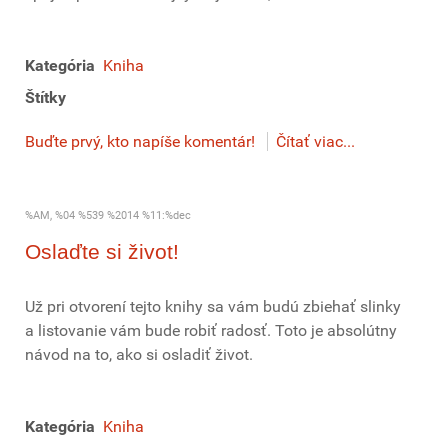
Kategória
Kniha
Štítky
Buďte prvý, kto napíše komentár!
Čítať viac...
%AM, %04 %539 %2014 %11:%dec
Oslaďte si život!
Už pri otvorení tejto knihy sa vám budú zbiehať slinky
a listovanie vám bude robiť radosť. Toto je absolútny
návod na to, ako si osladiť život.
Kategória
Kniha