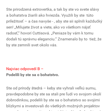
Ste prirodzená extrovertka, a tak by ste vo svete slávy
a bohatstva žiarili ako hviezda. Využili by ste túto
príležitosť – a čas navyše - , aby ste sii splnili každučký
sen! „Milujete život a viete, ako vo všetkom nájsť
radosť,“ hovorí Cuttisová. „Peniaze by vám k tomu
dodali tú správnu eleganciu.“ Znamenalo by to tiež, že
by ste zemnili svet okolo vás.
Najviac odpovedí B –
Podelili by ste sa o bohatstvo.
Ste od prírody štedrá – keby ste vyhrali veľkú sumu,
pravdepodobne by ste sa stali pre ľudí vo svojom okolí
dobrodinkou, podelili by ste sa o bohatstvo so svojimi
blízkymi a investovali do všetkých možných projektov