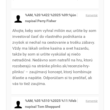
%AM, %20 %422 %2025 %09:%jún
Komentár
napísal Perry Fisher
Ahojte, keby som vyhral milión eur, určite by som
investoval časť do vlastného podnikania a
zvyšok si nechal na cestovanie a trošku zábavy.
Vždy ma lákali online kasína a svet hazardu,
takže by som si určite vyskúšal aj niečo
netradičné. Nedávno som natrafil na hru, ktorú
rozoberajú na stránke plinko.sk/recenzie-hry-
plinko/ – zaujímavý koncept, ktorý kombinuje
šťastie a napätie. Odporúčam si to prečítať, ak
vás to tiež zaujíma.
%AM, %05 %510 %2025 %11:%feb
Komentár
napísal Tom Sheppard