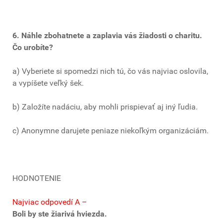
6. Náhle zbohatnete a zaplavia vás žiadosti o charitu.
Čo urobíte?
a) Vyberiete si spomedzi nich tú, čo vás najviac oslovila,
a vypíšete veľký šek.
b) Založíte nadáciu, aby mohli prispievať aj iný ľudia.
c) Anonymne darujete peniaze niekoľkým organizáciám.
HODNOTENIE
Najviac odpovedí A –
Boli by ste žiarivá hviezda.