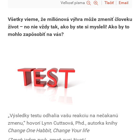
Veľkosť písma
Tlačiť
Email
Všetky vieme, že miliónová výhra môže zmeniť človeku
život – no nie vždy tak, ako by ste si mysleli! Ako by to
mohlo zapôsobiť na vás?
„Výsledky testu odhalia vašu reakciu na nečakanú
zmenu,“ hovorí Lynn Cuttsová, Phd., autorka knihy
Change One Habbit, Change Your life
/Zmeň jeden zvyk, zmeň svoj život/.