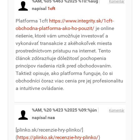
%AM, %05 %463 %2025 %10:%aug
Komentár
napísal
1cft
Platforma 1cft
https://www.integrity.sk/1cft-
obchodna-platforma-ako-ho-pouzit/
je online
riešenie, ktoré vám umožňuje investovať a
vykonávať transakcie z akéhokoľvek miesta
prostredníctvom prístupu na internet. Tento
článok zdôrazňuje dôležitosť pochopenia
princípov riadenia rizík pred obchodovaním.
Taktiež opisuje, ako platforma funguje, čo si
obchodníci čoraz viac cenia pre jej profesionalitu
a intuitívne ovládanie.
%AM, %20 %423 %2025 %09:%jún
Komentár
napísal пав
[plinko.sk/recenzie-hry-plinko/]
(
https://plinko.sk/recenzie-hry-plinko/
)