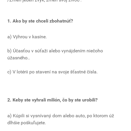
1. Ako by ste chceli zbohatnúť?
a) Výhrou v kasíne.
b) Účasťou v súťaži alebo vynájdením niečoho
úžasného..
c) V lotérii po stavení na svoje šťastné čísla.
2. Keby ste vyhrali milión, čo by ste urobili?
a) Kúpili si vysnívaný dom alebo auto, po ktorom úž
dlhšie poškuľujete.