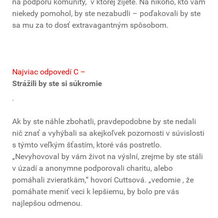
na podporu komunity, v ktorej žijete. Na nikoho, kto vám
niekedy pomohol, by ste nezabudli – poďakovali by ste
sa mu za to dosť extravagantným spôsobom.
Najviac odpovedí C
–
Strážili by ste si súkromie
.
Ak by ste náhle zbohatli, pravdepodobne by ste nedali
nič znať a vyhýbali sa akejkoľvek pozornosti v súvislosti
s týmto veľkým šťastím, ktoré vás postretlo.
„Nevyhovoval by vám život na výslní, zrejme by ste stáli
v úzadí a anonymne podporovali charitu, alebo
pomáhali zvieratkám,“ hovorí Cuttsová. „vedomie , že
pomáhate meniť veci k lepšiemu, by bolo pre vás
najlepšou odmenou.