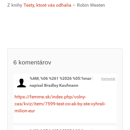
Z knihy
Testy, ktoré vás odhalia
– Robin Westen
6
komentárov
%AM, %06 %261 %2026 %05:%mar
Komentár
napísal Bradley Kaufmann
https://femme.sk/index.php/volny-
cas/kviz/item/7599-test-co-ak-by-ste-vyhrali-
milion-eur