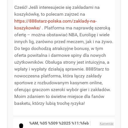
Cześć! Jeśli interesujecie się zakładami na
koszykówkę, to polecam zajrzeć na
https://888starz-polska.com/zaklady-na-
koszykowke/
. Platforma ma naprawdę szeroką
ofertę – można obstawiać NBA, Euroligę i wiele
innych lig, zarówno przed meczem, jak i na żywo.
Do tego dochodzą atrakcyjne bonusy, w tym
oferta powitalna i darmowe spiny dla nowych
użytkowników. Obsługa strony jest intuicyjna, a
wpłaty i wypłaty działają sprawnie. 888Starz to
nowoczesna platforma, która łączy zakłady
sportowe z rozbudowanym kasynem online,
oferując graczom szeroki wybór gier i zakładów.
Moim zdaniem to świetne miejsce dla fanów
basketu, którzy lubią trochę ryzyka!
%AM, %05 %509 %2025 %11:%feb
Komentár