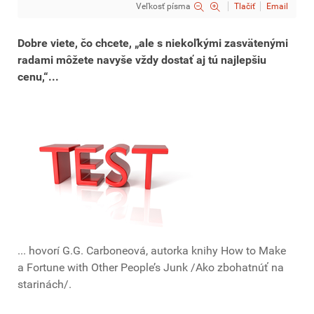
Veľkosť písma
Tlačiť
Email
Dobre viete, čo chcete, „ale s niekoľkými zasvätenými
radami môžete navyše vždy dostať aj tú najlepšiu
cenu,“...
... hovorí G.G. Carboneová, autorka knihy How to Make
a Fortune with Other People’s Junk /Ako zbohatnúť na
starinách/.