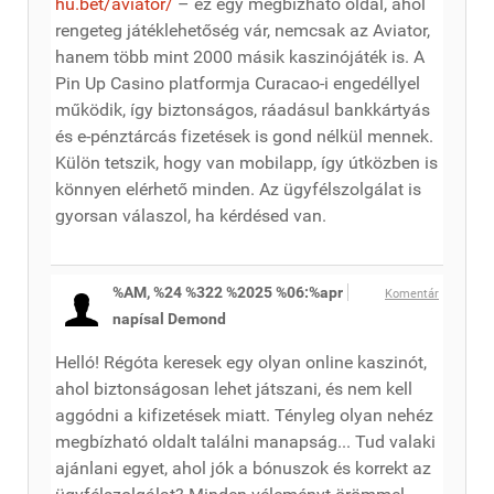
hu.bet/aviator/
– ez egy megbízható oldal, ahol
rengeteg játéklehetőség vár, nemcsak az Aviator,
hanem több mint 2000 másik kaszinójáték is. A
Pin Up Casino platformja Curacao-i engedéllyel
működik, így biztonságos, ráadásul bankkártyás
és e-pénztárcás fizetések is gond nélkül mennek.
Külön tetszik, hogy van mobilapp, így útközben is
könnyen elérhető minden. Az ügyfélszolgálat is
gyorsan válaszol, ha kérdésed van.
%AM, %24 %322 %2025 %06:%apr
Komentár
napísal Demond
Helló! Régóta keresek egy olyan online kaszinót,
ahol biztonságosan lehet játszani, és nem kell
aggódni a kifizetések miatt. Tényleg olyan nehéz
megbízható oldalt találni manapság... Tud valaki
ajánlani egyet, ahol jók a bónuszok és korrekt az