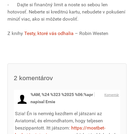
- Dajte si finančný limit a noste so sebou len
hotovosť. Neberte si kreditnú kartu, nebudete v pokušení
minúť viac, ako si môžete dovoliť.
Z knihy
Testy, ktoré vás odhalia
– Robin Westen
2
komentárov
%AM, %24 %323 %2025 %06:%apr
Komentár
napísal Ernie
Szia! Én is nemrég kezdtem el játszani az
Aviatorral, és elmondhatom, hogy teljesen
beszippantott. Itt játszom:
https://mostbet-