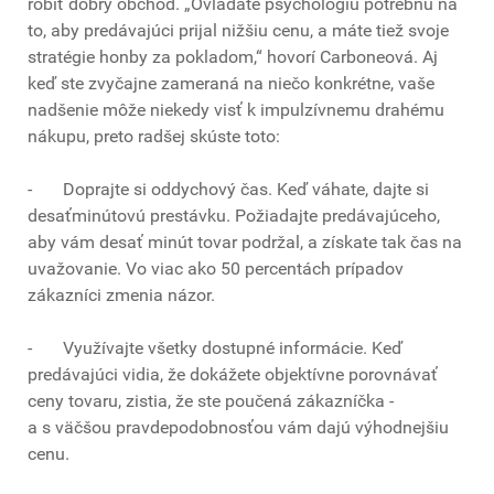
robiť dobrý obchod. „Ovládate psychológiu potrebnú na
to, aby predávajúci prijal nižšiu cenu, a máte tiež svoje
stratégie honby za pokladom,“ hovorí Carboneová. Aj
keď ste zvyčajne zameraná na niečo konkrétne, vaše
nadšenie môže niekedy visť k impulzívnemu drahému
nákupu, preto radšej skúste toto:
- Doprajte si oddychový čas. Keď váhate, dajte si
desaťminútovú prestávku. Požiadajte predávajúceho,
aby vám desať minút tovar podržal, a získate tak čas na
uvažovanie. Vo viac ako 50 percentách prípadov
zákazníci zmenia názor.
- Využívajte všetky dostupné informácie. Keď
predávajúci vidia, že dokážete objektívne porovnávať
ceny tovaru, zistia, že ste poučená zákazníčka -
a s väčšou pravdepodobnosťou vám dajú výhodnejšiu
cenu.