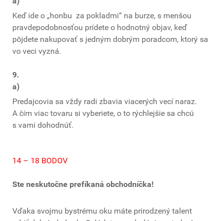
a)
Keď ide o „honbu za pokladmi“ na burze, s menšou
pravdepodobnosťou prídete o hodnotný objav, keď
pôjdete nakupovať s jedným dobrým poradcom, ktorý sa
vo veci vyzná.
9.
a)
Predajcovia sa vždy radi zbavia viacerých vecí naraz.
A čím viac tovaru si vyberiete, o to rýchlejšie sa chcú
s vami dohodnúť.
14 – 18 BODOV
Ste neskutočne prefíkaná obchodníčka!
Vďaka svojmu bystrému oku máte prirodzený talent