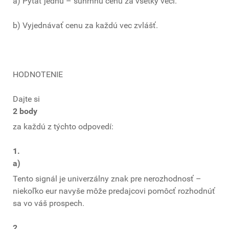
a) Pýtať jednu – súhrnnú cenu za všetky veci.
b) Vyjednávať cenu za každú vec zvlášť.
HODNOTENIE
Dajte si
2 body
za každú z týchto odpovedí:
1.
a)
Tento signál je univerzálny znak pre nerozhodnosť –
niekoľko eur navyše môže predajcovi pomôcť rozhodnúť
sa vo váš prospech.
2.