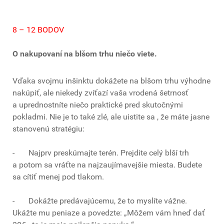
8 – 12 BODOV
O nakupovaní na blšom trhu niečo viete.
Vďaka svojmu inšinktu dokážete na blšom trhu výhodne
nakúpiť, ale niekedy zvíťazí vaša vrodená šetrnosť
a uprednostníte niečo praktické pred skutočnými
pokladmi. Nie je to také zlé, ale uistite sa , že máte jasne
stanovenú stratégiu:
- Najprv preskúmajte terén. Prejdite celý blší trh
a potom sa vráťte na najzaujímavejšie miesta. Budete
sa cítiť menej pod tlakom.
- Dokážte predávajúcemu, že to myslíte vážne.
Ukážte mu peniaze a povedzte: „Môžem vám hneď dať