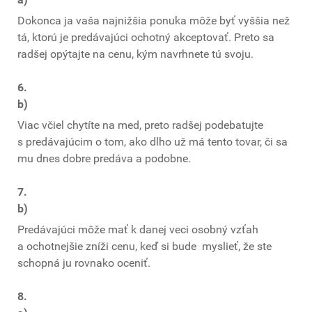
Dokonca ja vaša najnižšia ponuka môže byť vyššia než
tá, ktorú je predávajúci ochotný akceptovať. Preto sa
radšej opýtajte na cenu, kým navrhnete tú svoju.
6.
b)
Viac včiel chytíte na med, preto radšej podebatujte
s predávajúcim o tom, ako dlho už má tento tovar, či sa
mu dnes dobre predáva a podobne.
7.
b)
Predávajúci môže mať k danej veci osobný vzťah
a ochotnejšie zníži cenu, keď si bude myslieť, že ste
schopná ju rovnako oceniť.
8.