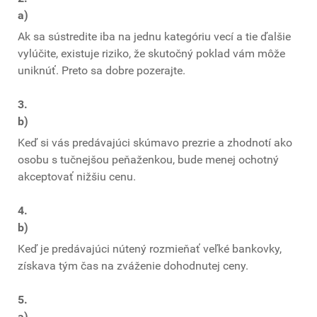
a)
Ak sa sústredite iba na jednu kategóriu vecí a tie ďalšie
vylúčite, existuje riziko, že skutočný poklad vám môže
uniknúť. Preto sa dobre pozerajte.
3.
b)
Keď si vás predávajúci skúmavo prezrie a zhodnotí ako
osobu s tučnejšou peňaženkou, bude menej ochotný
akceptovať nižšiu cenu.
4.
b)
Keď je predávajúci nútený rozmieňať veľké bankovky,
získava tým čas na zváženie dohodnutej ceny.
5.
a)