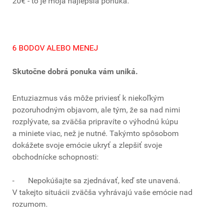
20€ - to je moja najlepšia ponuka.“
6 BODOV ALEBO MENEJ
Skutočne dobrá ponuka vám uniká.
Entuziazmus vás môže priviesť k niekoľkým
pozoruhodným objavom, ale tým, že sa nad nimi
rozplývate, sa zväčša pripravíte o výhodnú kúpu
a miniete viac, než je nutné. Takýmto spôsobom
dokážete svoje emócie ukryť a zlepšiť svoje
obchodnícke schopnosti:
- Nepokúšajte sa zjednávať, keď ste unavená.
V takejto situácii zväčša vyhrávajú vaše emócie nad
rozumom.