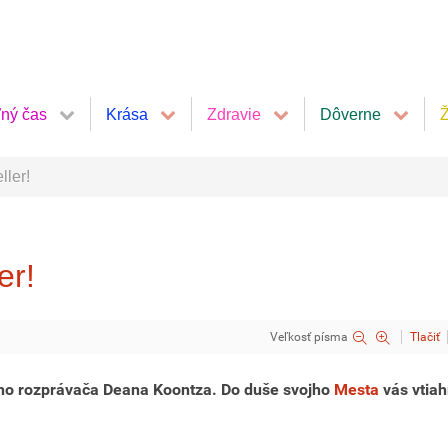
ľný čas
Krása
Zdravie
Dôverne
Ž
ller!
er!
Veľkosť písma
Tlačiť
o rozprávača Deana Koontza. Do duše svojho
Mesta
vás vtia