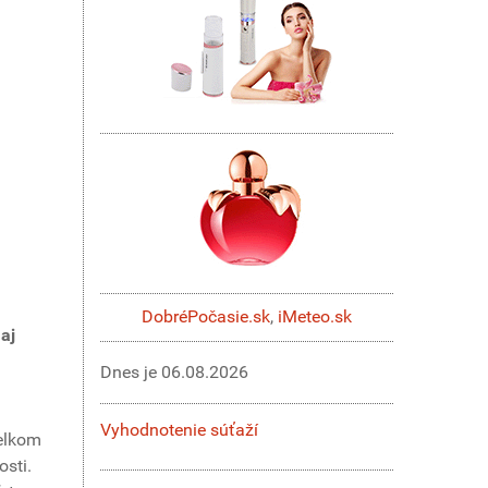
DobréPočasie.sk
,
iMeteo.sk
aj
Dnes je
06.08.2026
Vyhodnotenie súťaží
celkom
osti.