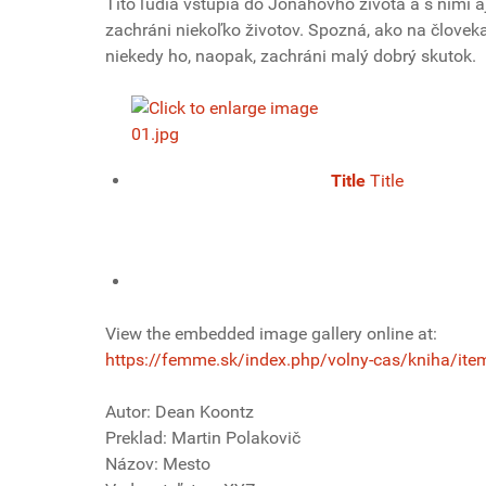
Títo ľudia vstúpia do Jonahovho života a s nimi 
zachráni niekoľko životov. Spozná, ako na človeka
niekedy ho, naopak, zachráni malý dobrý skutok.
Title
Title
View the embedded image gallery online at:
https://femme.sk/index.php/volny-cas/kniha/ite
Autor: Dean Koontz
Preklad: Martin Polakovič
Názov: Mesto