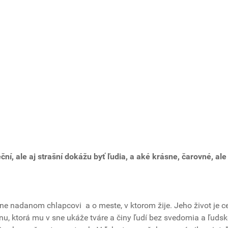
í, ale aj strašní dokážu byť ľudia, a aké krásne, čarovné, ale 
e nadanom chlapcovi a o meste, v ktorom žije. Jeho život je 
u, ktorá mu v sne ukáže tváre a činy ľudí bez svedomia a ľudsk