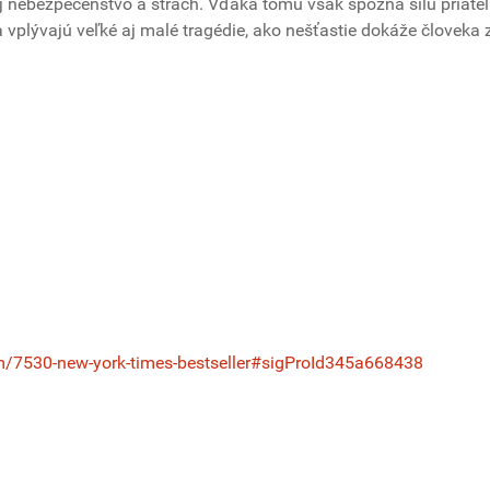
aj nebezpečenstvo a strach. Vďaka tomu však spozná silu priateľ
 vplývajú veľké aj malé tragédie, ako nešťastie dokáže človeka z
m/7530-new-york-times-bestseller#sigProId345a668438