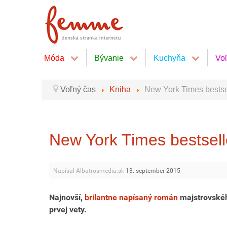
Móda
Bývanie
Kuchyňa
Vo
Voľný čas
Kniha
New York Times bestse
New York Times bestsell
Napísal Albatrosmedia.sk
13. september 2015
Najnovší,
brilantne napísaný román
majstrovskéh
prvej vety.