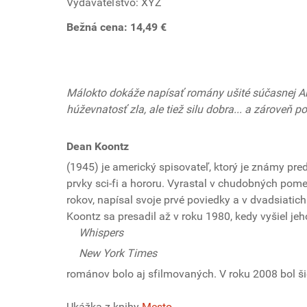
Vydavateľstvo: XYZ
Bežná cena: 14,49 €
Málokto dokáže napísať romány ušité súčasnej Ame
húževnatosť zla, ale tiež silu dobra... a zároveň 
Dean Koontz
(1945) je americký spisovateľ, ktorý je známy pred
prvky sci-fi a hororu. Vyrastal v chudobných pome
rokov, napísal svoje prvé poviedky a v dvadsiatich
Koontz sa presadil až v roku 1980, kedy vyšiel j
Whispers
New York Times
románov bolo aj sfilmovaných. V roku 2008 bol š
Ukážka z knihy
Mesto