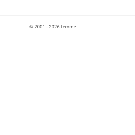
© 2001 - 2026 femme
Ladiaca konzola systému Joomla!