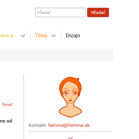
Hľadať
Hľadať
...
ena a...
Témy
Dizajn
Email
hne od
Kontakt:
femme@femme.sk