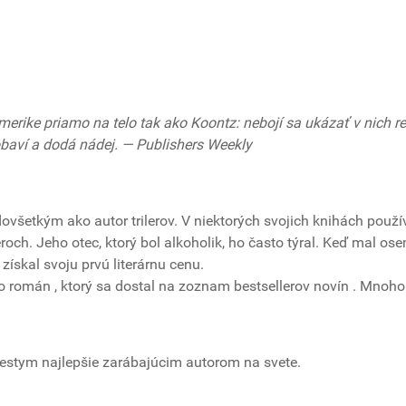
rike priamo na telo tak ako Koontz: nebojí sa ukázať v nich re
pobaví a dodá nádej. — Publishers Weekly
ovšetkým ako autor trilerov. V niektorých svojich knihách použív
roch. Jeho otec, ktorý bol alkoholik, ho často týral. Keď mal os
 získal svoju prvú literárnu cenu.
eho román
, ktorý sa dostal na zoznam bestsellerov novín
. Mnoho
iestym najlepšie zarábajúcim autorom na svete.