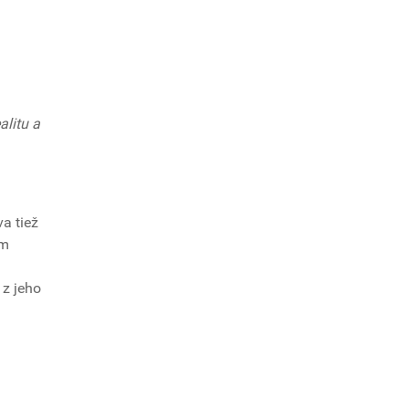
alitu a
a tiež
em
 z jeho