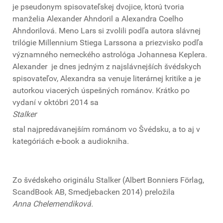
je pseudonym spisovateľskej dvojice, ktorú tvoria
manželia Alexander Ahndoril a Alexandra Coelho
Ahndorilová. Meno Lars si zvolili podľa autora slávnej
trilógie Millennium Stiega Larssona a priezvisko podľa
významného nemeckého astrológa Johannesa Keplera.
Alexander je dnes jedným z najslávnejších švédskych
spisovateľov, Alexandra sa venuje literárnej kritike a je
autorkou viacerých úspešných románov. Krátko po
vydaní v októbri 2014 sa
Stalker
stal najpredávanejším románom vo Švédsku, a to aj v
kategóriách e-book a audiokniha.
Zo švédskeho originálu Stalker (Albert Bonniers Förlag,
ScandBook AB, Smedjebacken 2014) preložila
Anna Chelemendiková.