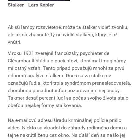
Stalker - Lars Kepler
Ak sú lampy rozsvietené, môže ťa stalker vidieť zvonku,
ale ak sú zhasnuté, ty neuvidíš stalkera, ktorý je už
vnútri.
V roku 1921 zverejnil francúzsky psychiater de
Clérambault štúdiu o pacientovi, ktorý mal imaginárny
milostný vzťah. Tento prípad považujú mnohí za prvú
odbornú analýzu stalkera. Dnes sa za stalkerov
označujú ľudia, ktorí trpia syndrómom prenasledovateľa,
chorobnou posadnutosťou pozorovaním inej osoby.
Takmer desať percent ľudí sa počas svojho života stalo
obeťou nejakej formy stalkovania.
Na e-mailovú adresu Úradu kriminálnej polície prišlo
video. Niekto sa vkradol do záhrady rodinného domu a
tajne nakrútil ženu cez okno. Na ďalší deň sa našlo jej