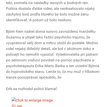
telo, zomrela na následky rezných a bodných rán.
Polícia dostala ďalšie video, ale neobsahovalo nijaký
záchytný bod, podľa ktorého by bolo možné ženu
identifikovať. A potom už bolo neskoro.
Björn Kern našiel doma surovo zavraždenú manželku
Susannu a utrpel takú ťažkú psychickú traumu, že
vyupratoval celý dom a mŕtvu uložil do postele. Možno
videl nejaký dôležitý detail, ale bol v akútnom šoku a
policajti ho nemohli vypočuť. Vyšetrovatelia pri pátraní
po sériovom vrahovi povolali na pomoc psychiatra a
psychoterapeuta Erika Mariu Barka a ten uviedol Björna
do hypnotického stavu. Lenže to, čo mu muž v hlbokom
tranze porozprával, spôsobilo, že
Erik sa rozhodol polícii klamať.