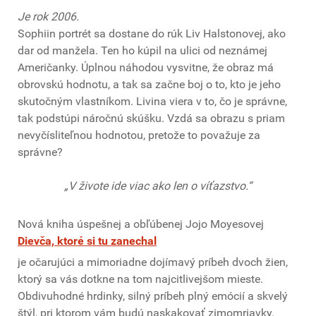
Je rok 2006.
Sophiin portrét sa dostane do rúk Liv Halstonovej, ako
dar od manžela. Ten ho kúpil na ulici od neznámej
Američanky. Úplnou náhodou vysvitne, že obraz má
obrovskú hodnotu, a tak sa začne boj o to, kto je jeho
skutočným vlastníkom. Livina viera v to, čo je správne,
tak podstúpi náročnú skúšku. Vzdá sa obrazu s priam
nevyčísliteľnou hodnotou, pretože to považuje za
správne?
„V živote ide viac ako len o víťazstvo.“
Nová kniha úspešnej a obľúbenej Jojo Moyesovej
Dievča, ktoré si tu zanechal
je očarujúci a mimoriadne dojímavý príbeh dvoch žien,
ktorý sa vás dotkne na tom najcitlivejšom mieste.
Obdivuhodné hrdinky, silný príbeh plný emócií a skvelý
štýl, pri ktorom vám budú naskakovať zimomriavky.