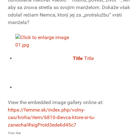
aby sa znova stretla so svojím manželom. Dokáže však
odolať rečiam Nemca, ktorý jej za „protislužbu“ vráti
manžela?
Title
Title
View the embedded image gallery online at:
https://femme.sk/index.php/volny-
cas/kniha/item/6810-dievca-ktore-si-tu-
zanechal#sigProId3ede6d45c7
Foto: Ikar