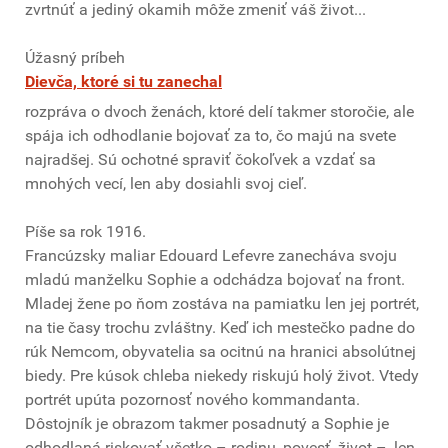
zvrtnúť a jediný okamih môže zmeniť váš život...
Úžasný príbeh
Dievča, ktoré si tu zanechal
rozpráva o dvoch ženách, ktoré delí takmer storočie, ale
spája ich odhodlanie bojovať za to, čo majú na svete
najradšej. Sú ochotné spraviť čokoľvek a vzdať sa
mnohých vecí, len aby dosiahli svoj cieľ.
Píše sa rok 1916.
Francúzsky maliar Edouard Lefevre zanecháva svoju
mladú manželku Sophie a odchádza bojovať na front.
Mladej žene po ňom zostáva na pamiatku len jej portrét,
na tie časy trochu zvláštny. Keď ich mestečko padne do
rúk Nemcom, obyvatelia sa ocitnú na hranici absolútnej
biedy. Pre kúsok chleba niekedy riskujú holý život. Vtedy
portrét upúta pozornosť nového kommandanta.
Dôstojník je obrazom takmer posadnutý a Sophie je
odhodlaná riskovať všetko – rodinu, povesť, život –, len