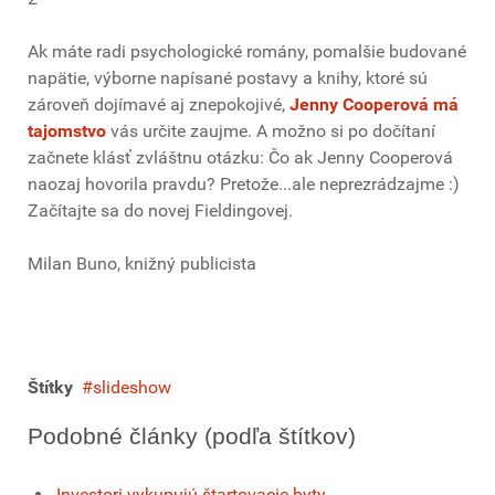
Ak máte radi psychologické romány, pomalšie budované
napätie, výborne napísané postavy a knihy, ktoré sú
zároveň dojímavé aj znepokojivé,
Jenny Cooperová má
tajomstvo
vás určite zaujme. A možno si po dočítaní
začnete klásť zvláštnu otázku: Čo ak Jenny Cooperová
naozaj hovorila pravdu? Pretože...ale neprezrádzajme :)
Začítajte sa do novej Fieldingovej.
Milan Buno, knižný publicista
Štítky
slideshow
Podobné články (podľa štítkov)
Investori vykupujú štartovacie byty...