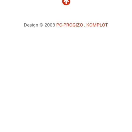
Design © 2008
PC-PROG
|ZO
,
KOMPLOT
Ladiaca konzola systému Joomla!
Sedenie