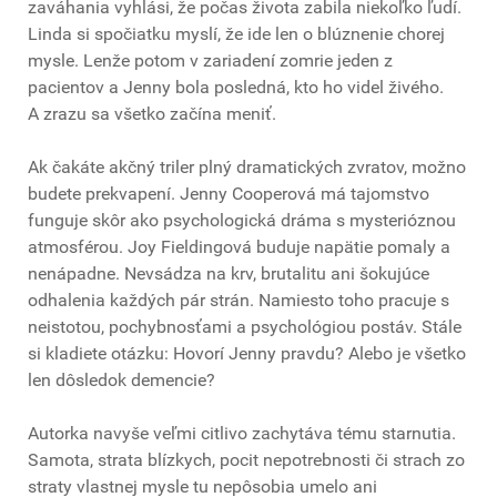
zaváhania vyhlási, že počas života zabila niekoľko ľudí.
Linda si spočiatku myslí, že ide len o blúznenie chorej
mysle. Lenže potom v zariadení zomrie jeden z
pacientov a Jenny bola posledná, kto ho videl živého.
A zrazu sa všetko začína meniť.
Ak čakáte akčný triler plný dramatických zvratov, možno
budete prekvapení. Jenny Cooperová má tajomstvo
funguje skôr ako psychologická dráma s mysterióznou
atmosférou. Joy Fieldingová buduje napätie pomaly a
nenápadne. Nevsádza na krv, brutalitu ani šokujúce
odhalenia každých pár strán. Namiesto toho pracuje s
neistotou, pochybnosťami a psychológiou postáv. Stále
si kladiete otázku: Hovorí Jenny pravdu? Alebo je všetko
len dôsledok demencie?
Autorka navyše veľmi citlivo zachytáva tému starnutia.
Samota, strata blízkych, pocit nepotrebnosti či strach zo
straty vlastnej mysle tu nepôsobia umelo ani