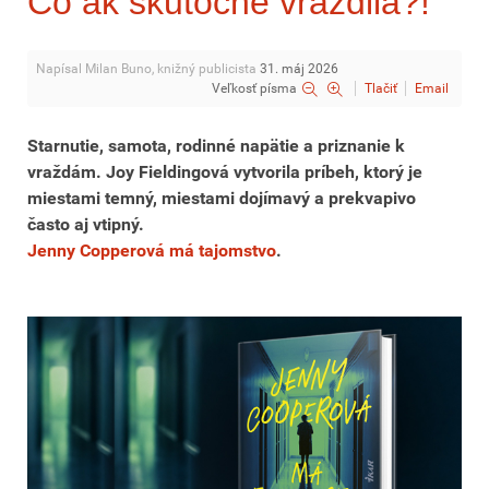
Čo ak skutočne vraždila?!
Napísal Milan Buno, knižný publicista
31. máj 2026
Veľkosť písma
Tlačiť
Email
Starnutie, samota, rodinné napätie a priznanie k
vraždám. Joy Fieldingová vytvorila príbeh, ktorý je
miestami temný, miestami dojímavý a prekvapivo
často aj vtipný.
Jenny Copperová má tajomstvo
.