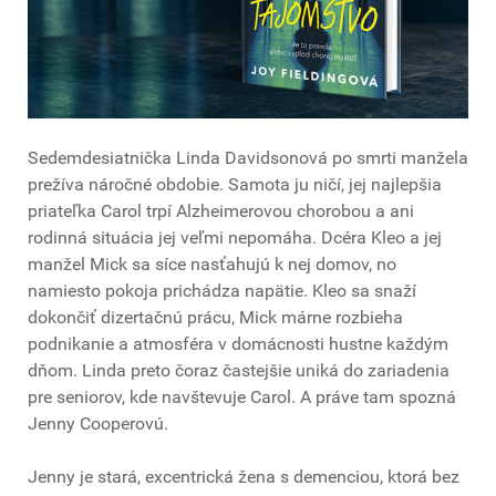
Sedemdesiatnička Linda Davidsonová po smrti manžela
prežíva náročné obdobie. Samota ju ničí, jej najlepšia
priateľka Carol trpí Alzheimerovou chorobou a ani
rodinná situácia jej veľmi nepomáha. Dcéra Kleo a jej
manžel Mick sa síce nasťahujú k nej domov, no
namiesto pokoja prichádza napätie. Kleo sa snaží
dokončiť dizertačnú prácu, Mick márne rozbieha
podnikanie a atmosféra v domácnosti hustne každým
dňom. Linda preto čoraz častejšie uniká do zariadenia
pre seniorov, kde navštevuje Carol. A práve tam spozná
Jenny Cooperovú.
Jenny je stará, excentrická žena s demenciou, ktorá bez