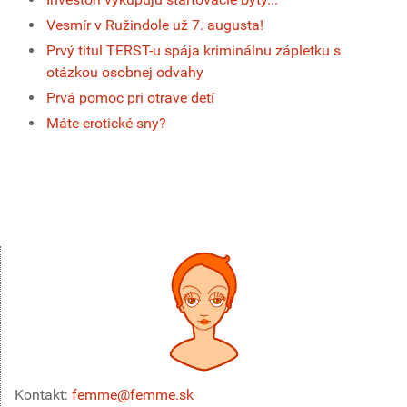
Vesmír v Ružindole už 7. augusta!
Prvý titul TERST-u spája kriminálnu zápletku s
otázkou osobnej odvahy
Prvá pomoc pri otrave detí
Máte erotické sny?
Kontakt:
femme@femme.sk