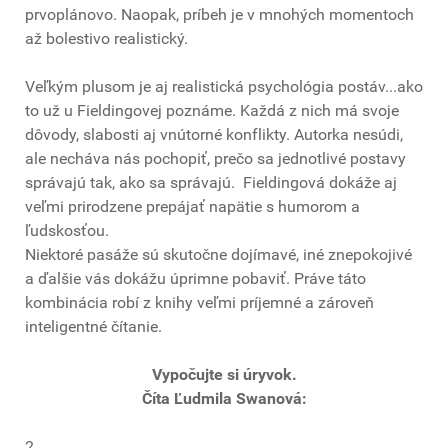
prvoplánovo. Naopak, príbeh je v mnohých momentoch
až bolestivo realistický.
Veľkým plusom je aj realistická psychológia postáv...ako
to už u Fieldingovej poznáme. Každá z nich má svoje
dôvody, slabosti aj vnútorné konflikty. Autorka nesúdi,
ale necháva nás pochopiť, prečo sa jednotlivé postavy
správajú tak, ako sa správajú. Fieldingová dokáže aj
veľmi prirodzene prepájať napätie s humorom a
ľudskosťou.
Niektoré pasáže sú skutočne dojímavé, iné znepokojivé
a ďalšie vás dokážu úprimne pobaviť. Práve táto
kombinácia robí z knihy veľmi príjemné a zároveň
inteligentné čítanie.
Vypočujte si úryvok.
Číta Ľudmila Swanová:
2