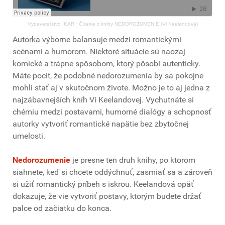
Vydavateľstvo IKAR
·
Čítanie z knihy NEDOROZUMENIE (Vi Keelandová)
Autorka výborne balansuje medzi romantickými
scénami a humorom. Niektoré situácie sú naozaj
komické a trápne spôsobom, ktorý pôsobí autenticky.
Máte pocit, že podobné nedorozumenia by sa pokojne
mohli stať aj v skutočnom živote. Možno je to aj jedna z
najzábavnejších kníh Vi Keelandovej. Vychutnáte si
chémiu medzi postavami, humorné dialógy a schopnosť
autorky vytvoriť romantické napätie bez zbytočnej
umelosti.
Nedorozumenie
je presne ten druh knihy, po ktorom
siahnete, keď si chcete oddýchnuť, zasmiať sa a zároveň
si užiť romantický príbeh s iskrou. Keelandová opäť
dokazuje, že vie vytvoriť postavy, ktorým budete držať
palce od začiatku do konca.