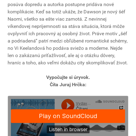
posúva dopredu a autorka postupne pridáva nové
komplikácie. Keď sa totiž ukáže, že Dawson je nový šéf
Naomi, všetko sa ešte viac zamotá. Z nevinnej
víkendovej nepríjemnosti sa stáva situácia, ktorá môže
ovplyvniť ich pracovný aj osobný život. Práve motív „šéf
a podriadená“ patrí medzi obľúbené romantické schémy,
no Vi Keelandová ho podáva sviežo a moderne. Nejde
len o zakázanú príťažlivosť, ale aj o otázku dôvery,
hraníc a toho, ako veľmi dokážu city skomplikovať život.
Vypočujte si úryvok.
Číta Juraj Hrčka: