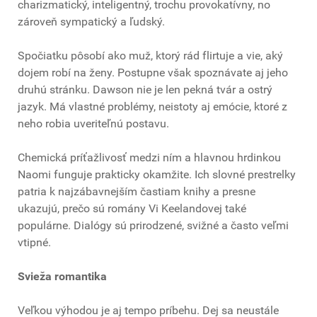
charizmatický, inteligentný, trochu provokatívny, no
zároveň sympatický a ľudský.
Spočiatku pôsobí ako muž, ktorý rád flirtuje a vie, aký
dojem robí na ženy. Postupne však spoznávate aj jeho
druhú stránku. Dawson nie je len pekná tvár a ostrý
jazyk. Má vlastné problémy, neistoty aj emócie, ktoré z
neho robia uveriteľnú postavu.
Chemická príťažlivosť medzi ním a hlavnou hrdinkou
Naomi funguje prakticky okamžite. Ich slovné prestrelky
patria k najzábavnejším častiam knihy a presne
ukazujú, prečo sú romány Vi Keelandovej také
populárne. Dialógy sú prirodzené, svižné a často veľmi
vtipné.
Svieža romantika
Veľkou výhodou je aj tempo príbehu. Dej sa neustále