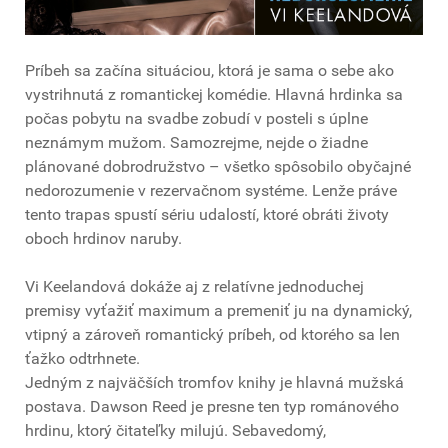
Príbeh sa začína situáciou, ktorá je sama o sebe ako
vystrihnutá z romantickej komédie. Hlavná hrdinka sa
počas pobytu na svadbe zobudí v posteli s úplne
neznámym mužom. Samozrejme, nejde o žiadne
plánované dobrodružstvo – všetko spôsobilo obyčajné
nedorozumenie v rezervačnom systéme. Lenže práve
tento trapas spustí sériu udalostí, ktoré obráti životy
oboch hrdinov naruby.
Vi Keelandová dokáže aj z relatívne jednoduchej
premisy vyťažiť maximum a premeniť ju na dynamický,
vtipný a zároveň romantický príbeh, od ktorého sa len
ťažko odtrhnete.
Jedným z najväčších tromfov knihy je hlavná mužská
postava. Dawson Reed je presne ten typ románového
hrdinu, ktorý čitateľky milujú. Sebavedomý,