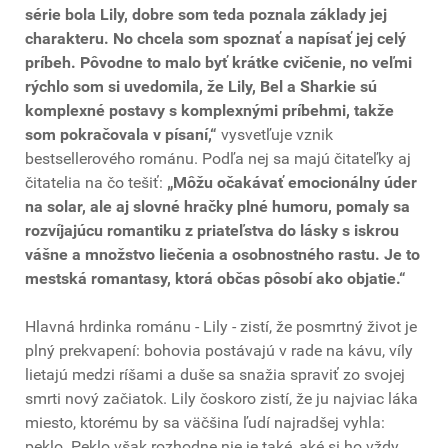
série bola Lily, dobre som teda poznala základy jej
charakteru. No chcela som spoznať a napísať jej celý
príbeh. Pôvodne to malo byť krátke cvičenie, no veľmi
rýchlo som si uvedomila, že Lily, Bel a Sharkie sú
komplexné postavy s komplexnými príbehmi, takže
som
pokračovala v písaní,“
vysvetľuje vznik
bestsellerového románu. Podľa nej sa majú čitateľky aj
čitatelia na čo tešiť:
„Môžu očakávať emocionálny úder
na solar, ale aj slovné hračky plné humoru, pomaly sa
rozvíjajúcu romantiku z priateľstva do lásky s iskrou
vášne a množstvo liečenia a osobnostného rastu. Je to
mestská romantasy, ktorá občas pôsobí ako objatie.“
Hlavná hrdinka románu - Lily - zistí, že posmrtný život je
plný prekvapení: bohovia postávajú v rade na kávu, víly
lietajú medzi ríšami a duše sa snažia spraviť zo svojej
smrti nový začiatok. Lily čoskoro zistí, že ju najviac láka
miesto, ktorému by sa väčšina ľudí najradšej vyhla:
peklo. Peklo však rozhodne nie je také, aké si ho vždy