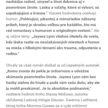
nachádza radosť, zmysel a život dokonca aj v
posmrtnom živote. Láska a vzťahy, ktoré si vytvorí, sú
uspokojujúce a krásne.“
Viaceré hodnotenia oceňujú
humor:
„Pohlcujúci, pikantný a mimoriadne zábavný
príbeh, ktorý je skvelou voľbou pre každého, kto má
rád romantasy s humorom a originálnym svetom.“
Ale
aj vážne témy:
„Jaysea Lynn vtiahne čitateľa do sveta,
kde láska rastie na neočakávaných miestach a humor
sa mieša s hlbokými témami ako trauma, odpustenie a
rodina.“
Chvály sa však román dočkal aj od úspešných autoriek.
„Komu zvonia do pekla je srdcervúce a odvážne
skúmanie posmrtného života. Jaysea Lynn vám bez
hanby siahne do hrude a podá vám vašu dušu, aby ste
ju mohli preskúmať. Je to absolútne podmanivé,“
nadšene hodnotí knihu Stacey McEwan, autorka
obľúbenej Ľadovej trilógie Glacian. Gwenna Laithland,
ktorej kniha Momma Cusses sa s vyše miliónmi