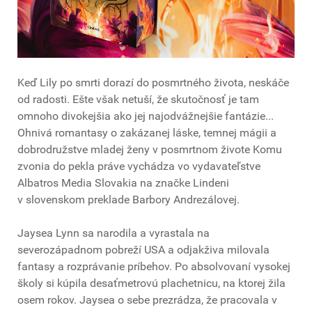
Keď Lily po smrti dorazí do posmrtného života, neskáče
od radosti. Ešte však netuší, že skutočnosť je tam
omnoho divokejšia ako jej najodvážnejšie fantázie...
Ohnivá romantasy o zakázanej láske, temnej mágii a
dobrodružstve mladej ženy v posmrtnom živote Komu
zvonia do pekla práve vychádza vo vydavateľstve
Albatros Media Slovakia na značke Lindeni
v slovenskom preklade Barbory Andrezálovej.
Jaysea Lynn sa narodila a vyrastala na
severozápadnom pobreží USA a odjakživa milovala
fantasy a rozprávanie príbehov. Po absolvovaní vysokej
školy si kúpila desaťmetrovú plachetnicu, na ktorej žila
osem rokov. Jaysea o sebe prezrádza, že pracovala v