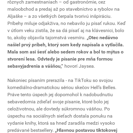
rôznych zamestnaniach – od gastronómie, cez
maloobchod a predaj až po stavebníctvo a rybolov na
Aljaške – a zo všetkých čerpala tvorivú inšpiráciu.
Príbehy miluje odjakživa, no nebavilo ju písať rukou. Keď
v útlom veku zistila, že sa dá písať aj na klávesnici, bolo
to, akoby objavila tajomstvá vesmíru.
„Otec nedávno
našiel prvý príbeh, ktorý som kedy napísala a vytlačila.
Mala som asi šesť alebo sedem rokov a bol to mýtus o
stvorení lesa. Odvtedy je písanie pre mňa formou
sebavyjadrenia a vášňou,“
hovorí Jaysea.
Nakoniec písaním prerazila - na TikToku so svojou
komediálno-dramatickou sériou skečov Hell’s Belles.
Práve tento úspech jej dopomohol k nadobudnutiu
sebavedomia zdieľať svoje písanie, ktoré bolo jej
celoživotnou, ale dovtedy súkromnou vášňou. Po
úspechu na sociálnych sieťach dostala ponuku na
vydanie knihy, ktorá sa hneď zaradila medzi vysoko
predávané bestsellery.
„Hlavnou postavou tiktokovej