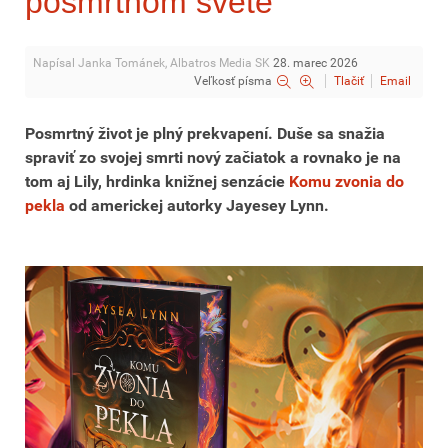
posmrtnom svete
Napísal Janka Tománek, Albatros Media SK
28. marec 2026
Veľkosť písma
Tlačiť
Email
Posmrtný život je plný prekvapení. Duše sa snažia
spraviť zo svojej smrti nový začiatok a rovnako je na
tom aj Lily, hrdinka knižnej senzácie
Komu zvonia do
pekla
od americkej autorky Jayesey Lynn.