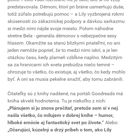
predstavovala. Démoni, ktorí pri bráne usmerňujú duše,
totiž zúfalo potrebujú pomoc – a Lily vyzbrojená rokmi
skúseností zo zákazníckej podpory a dávkou sarkazmu
si medzi nimi nájde svoje miesto. Potom náhodne
stretne Bela - generála démonov s nebezpečne sexy
hlasom. Okamžite sa stanú blízkymi priateľmi, no ani
jeden nemôže poprieť, že to medzi nimi iskrí, a je len
otázkou času, kedy plameň vzbĺkne naplno. Medzitým
sa za hranicami ich sveta prebúdza niečo temné –
ohrozuje to všetko, čo existuje, aj všetko, čo kedy mohlo
byť. A oni sa musia pekelne snažiť, aby tomu zabránili.
Čitateľky sú z knihy nadšené, na portáli Goodreads má
kniha skvelé hodnotenia. Tu je niekoľko z nich:
„Plánujem si ju znova prečítať, pretože som si v nej
našla všetko, čo milujem v dobrej knihe – humor,
hlboké emócie aj fantastický svet po živote.“
Alebo:
„Očarujúci, kúzelný a drzý príbeh o tom, ako Lily