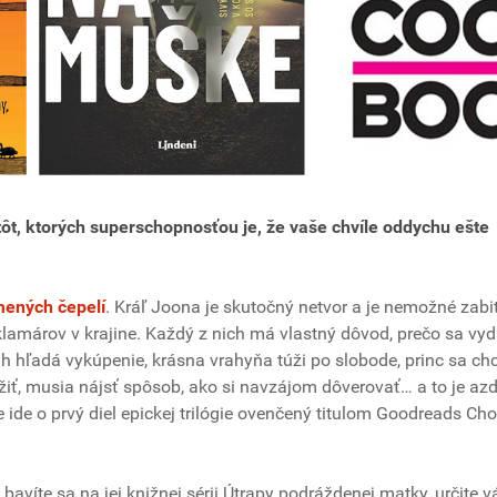
ôt, ktorých superschopnosťou je, že vaše chvíle oddychu ešte
mených čepelí
. Kráľ Joona je skutočný netvor a je nemožné zabi
 klamárov v krajine. Každý z nich má vlastný dôvod, prečo sa vyd
h hľadá vykúpenie, krásna vrahyňa túži po slobode, princ sa ch
žiť, musia nájsť spôsob, ako si navzájom dôverovať… a to je az
ide o prvý diel epickej trilógie ovenčený titulom Goodreads Cho
 bavíte sa na jej knižnej sérii Útrapy podráždenej matky, určite v