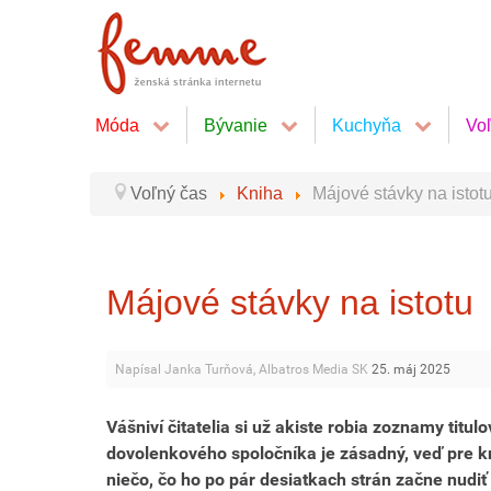
Móda
Bývanie
Kuchyňa
Vo
Voľný čas
Kniha
Májové stávky na istot
Májové stávky na istotu
Napísal Janka Turňová, Albatros Media SK
25. máj 2025
Vášniví čitatelia si už akiste robia zoznamy titu
dovolenkového spoločníka je zásadný, veď pre kni
niečo, čo ho po pár desiatkach strán začne nudiť