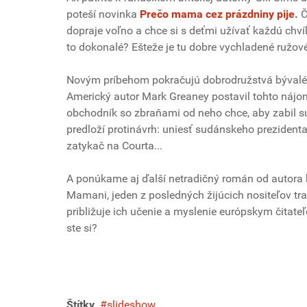
poteší novinka
Prečo mama cez prázdniny pije
.
Č
dopraje voľno a chce si s deťmi užívať každú chv
to dokonalé? Ešteže je tu dobre vychladené ružové
Novým príbehom pokračujú dobrodružstvá bývaléh
Americký autor Mark Greaney postavil tohto náj
obchodník so zbraňami od neho chce, aby zabil 
predloží protinávrh: uniesť sudánskeho preziden
zatykač na Courta...
A ponúkame aj ďalší netradičný román od autora
Mamani, jeden z posledných žijúcich nositeľov tr
približuje ich učenie a myslenie európskym čitate
ste si?
Štítky
slideshow