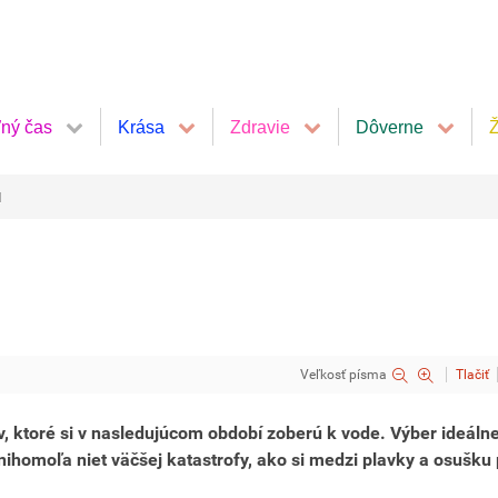
ľný čas
Krása
Zdravie
Dôverne
Ž
u
Veľkosť písma
Tlačiť
lov, ktoré si v nasledujúcom období zoberú k vode. Výber ideáln
homoľa niet väčšej katastrofy, ako si medzi plavky a osušku p