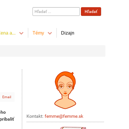
Hľadať
Hľadať
...
ena a...
Témy
Dizajn
Email
eho
Kontakt:
femme@femme.sk
ribaliť