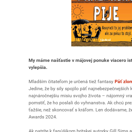
My máme našťastie v májovej ponuke viacero ist
vylepšia.
Mladším čitateľom je určená tiež fantasy
Päť zlo
Jedine, že by sily spojilo päť najnebezpečnejších
najnáročnejšiu misiu svojho života – nájomný vra
pomstiť, že ho poslali do vyhnanstva. Ak chcú pre
ťažšie, než skoncovať s kráľom. Len dodávame, že 
Awards 2024.
Ak patríte k fanúšikom britskej autorky Gill Sims a