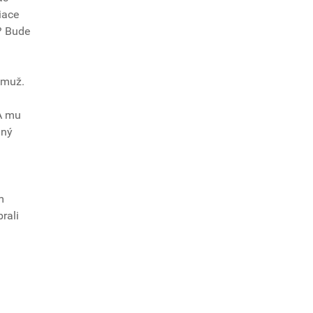
iace
? Bude
 muž.
A mu
dný
m
rali