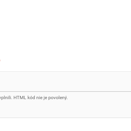
e
yplnili. HTML kód nie je povolený.