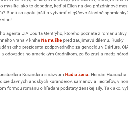
o myslíte, ako to dopadne, keď si Ellen na dva prázdninové mes
íľu? Budú sa spolu jašiť a vytvárať si gýčovo šťastné spomienky
 víno!
o agenta CIA Courta Gentryho, ktorého poznáte z románu Sivý
omného vraha v knihe
Na muške
pred zaujímavú dilemu. Ruský
sudánskeho prezidenta zodpovedného za genocídu v Dárfúre. CI
ta a odovzdať ho americkým úradníkom, za čo zrušia medzináro
 bestsellera Kurandera s názvom
Hadia žena
.
Hernán Huarache
adície dávnych andských kuranderov, šamanov a liečiteľov, v ňo
ľom formou románu o hľadaní podstaty ženskej sily. Tak ako, vyb