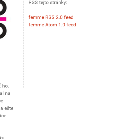
RSS tejto stránky:
femme RSS 2.0 feed
femme Atom 1.0 feed
ť ho.
al na
ce
da ešte
ice
ás