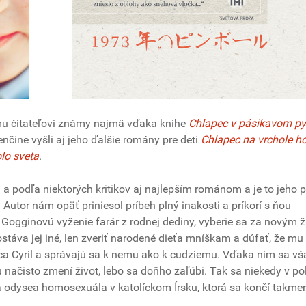
mu čitateľovi známy najmä vďaka knihe
Chlapec v pásikavom p
enčine vyšli aj jeho ďalšie romány pre deti
Chlapec na vrchole h
lo sveta
.
a podľa niektorých kritikov aj najlepším románom a je to jeho 
Autor nám opäť priniesol príbeh plný inakosti a príkorí s ňou
 Gogginovú vyženie farár z rodnej dediny, vyberie sa za novým 
stáva jej iné, len zveriť narodené dieťa mníškam a dúfať, že mu
ca Cyril a správajú sa k nemu ako k cudziemu. Vďaka nim sa vš
ačisto zmení život, lebo sa doňho zaľúbi. Tak sa niekedy v pol
á odysea homosexuála v katolíckom Írsku, ktorá sa končí takmer