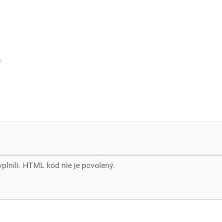
e
yplnili. HTML kód nie je povolený.