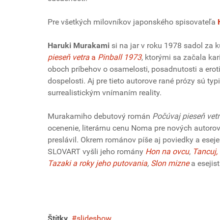
Pre všetkých milovníkov japonského spisovateľa
Haruki Murakami
si na jar v roku 1978 sadol za 
pieseň vetra
a
Pinball 1973
, ktorými sa začala ka
oboch príbehov o osamelosti, posadnutosti a eroti
dospelosti. Aj pre tieto autorove rané prózy sú ty
surrealistickým vnímaním reality.
Murakamiho debutový román
Počúvaj pieseň vet
ocenenie, literárnu cenu Noma pre nových autorov
preslávil. Okrem románov píše aj poviedky a eseje
SLOVART vyšli jeho romány
Hon na ovcu
,
Tancuj, 
Tazaki a roky jeho putovania
,
Slon mizne
a esejis
Štítky
slideshow