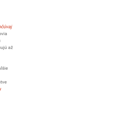
očúvaj
ovia
u
čujú až
lšie
stve
u