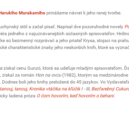
Harukiho Murakamiho
prinášame návrat k jeho ranej tvorbe.
kuchynský stôl a začal písať. Napísal dve pozoruhodné novely
P
riéra jedného z najuznávanejších súčasných spisovateľov. Hrdin
ke sú bezmenný rozprávač a jeho priateľ Krysa, stojaci na prah
pické charakteristické znaky jeho neskorších kníh, ktoré sa vyzna
ra
získal cenu Gunzó, ktorá sa udeľuje mladým spisovateľom. Ďa
, získal za román
Hon na ovcu
(1982), ktorým sa medzinárodne
. Dodnes boli jeho knihy preložené do 45 jazykov. Vo Vydavateľ
tancuj, tancuj
,
Kronika vtáčika na kľúčik
I - III
,
Bezfarebný Cukur
ticky ladená próza
O čom hovorím, keď hovorím o behaní
.