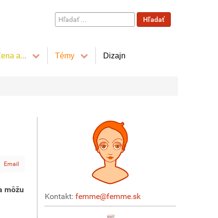
Hľadať
Hľadať
...
ena a...
Témy
Dizajn
Email
sa môžu
Kontakt:
femme@femme.sk