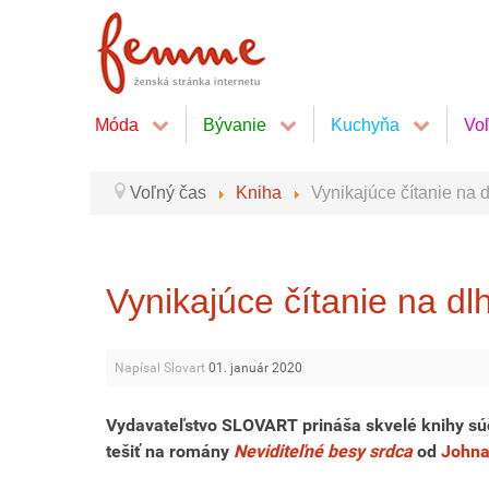
Móda
Bývanie
Kuchyňa
Vo
Voľný čas
Kniha
Vynikajúce čítanie na 
Vynikajúce čítanie na d
Napísal Slovart
01. január 2020
Vydavateľstvo SLOVART prináša skvelé knihy súč
tešiť na romány
Neviditeľné besy srdca
od
Johna