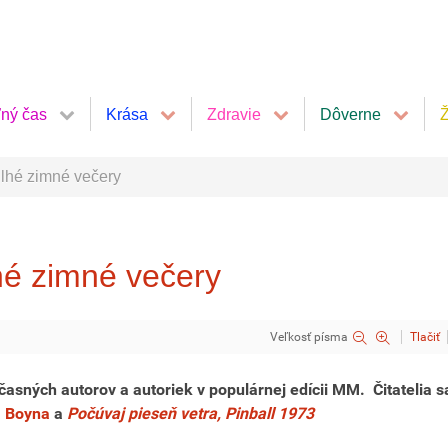
ľný čas
Krása
Zdravie
Dôverne
Ž
dlhé zimné večery
lhé zimné večery
Veľkosť písma
Tlačiť
asných autorov a autoriek v populárnej edícii MM. Čitatelia 
 Boyna
a
Počúvaj pieseň vetra, Pinball 1973