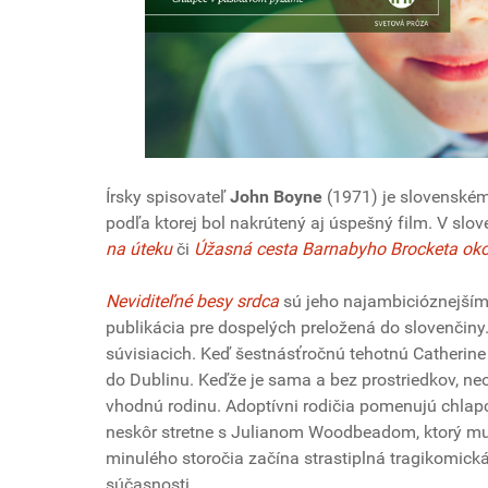
Írsky spisovateľ
John Boyne
(1971) je slovenské
podľa ktorej bol nakrútený aj úspešný film. V slov
na úteku
či
Úžasná cesta Barnabyho Brocketa oko
Neviditeľné besy srdca
sú jeho najambicióznejším 
publikácia pre dospelých preložená do slovenčiny. 
súvisiacich. Keď šestnásťročnú tehotnú Catherine
do Dublinu. Keďže je sama a bez prostriedkov, neo
vhodnú rodinu. Adoptívni rodičia pomenujú chlap
neskôr stretne s Julianom Woodbeadom, ktorý mu n
minulého storočia začína strastiplná tragikomick
súčasnosti.