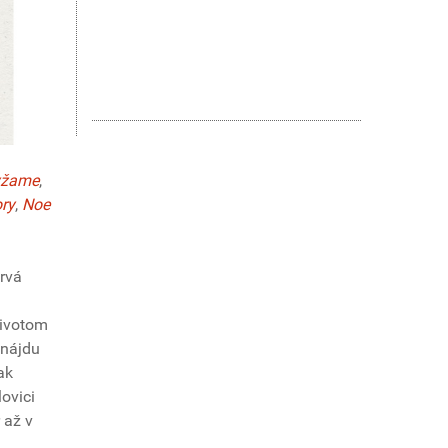
yžame
,
ory
,
Noe
prvá
životom
 nájdu
ak
ovici
 až v