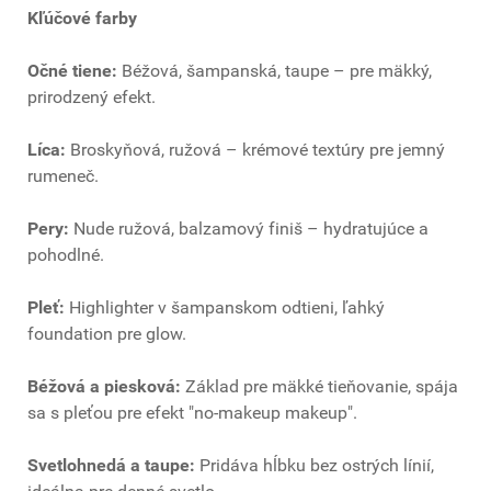
Kľúčové farby
Očné tiene:
Béžová, šampanská, taupe – pre mäkký,
prirodzený efekt.
Líca:
Broskyňová, ružová – krémové textúry pre jemný
rumeneč.
Pery:
Nude ružová, balzamový finiš – hydratujúce a
pohodlné.
Pleť:
Highlighter v šampanskom odtieni, ľahký
foundation pre glow.
Béžová a piesková:
Základ pre mäkké tieňovanie, spája
sa s pleťou pre efekt "no-makeup makeup".
Svetlohnedá a taupe:
Pridáva hĺbku bez ostrých línií,