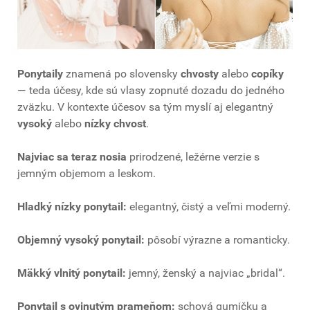
Ponytaily
znamená po slovensky
chvosty
alebo
copíky
— teda účesy, kde sú vlasy zopnuté dozadu do jedného
zväzku. V kontexte účesov sa tým myslí aj elegantný
vysoký
alebo
nízky chvost
.
Najviac sa teraz nosia
prirodzené, ležérne verzie s
jemným objemom a leskom.
Hladký nízky ponytail:
elegantný, čistý a veľmi moderný.
Objemný vysoký ponytail:
pôsobí výrazne a romanticky.
Mäkký vlnitý ponytail:
jemný, ženský a najviac „bridal“.
Ponytail s ovinutým prameňom:
schová gumičku a