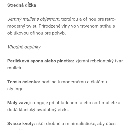
Stredná dĺžka
Jemný mullet s objemom
, textúrou a ofinou pre retro-
moderný twist. Prirodzené vlny vo vrstvenom strihu s
oblúkovou ofinou pre pohyb.
Vhodné doplnky
Perličková spona alebo pinetka:
zjemní rebelantský tvar
mulletu.
Tenšia čelenka:
hodí sa k modernému a čistému
stylingu.
Malý závoj:
funguje pri uhladenom alebo soft mullete a
dodá klasický svadobný efekt.
Svieže kvety:
skôr drobné a minimalistické, aby účes