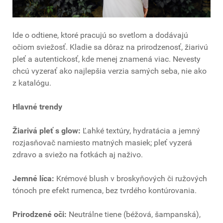
Ide o odtiene, ktoré pracujú so svetlom a dodávajú
očiom sviežosť. Kladie sa dôraz na prirodzenosť, žiarivú
pleť a autentickosť, kde menej znamená viac. Nevesty
chcú vyzerať ako najlepšia verzia samých seba, nie ako
z katalógu.
Hlavné trendy
Žiarivá pleť s glow:
Ľahké textúry, hydratácia a jemný
rozjasňovač namiesto matných masiek; pleť vyzerá
zdravo a sviežo na fotkách aj naživo.
Jemné líca:
Krémové blush v broskyňových či ružových
tónoch pre efekt rumenca, bez tvrdého kontúrovania.
Prirodzené oči:
Neutrálne tiene (béžová, šampanská),