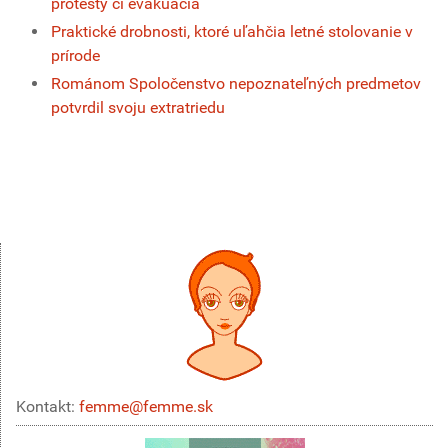
protesty či evakuácia
Praktické drobnosti, ktoré uľahčia letné stolovanie v
prírode
Románom Spoločenstvo nepoznateľných predmetov
potvrdil svoju extratriedu
Kontakt:
femme@femme.sk