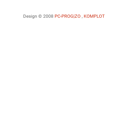
Design © 2008
PC-PROG
|ZO
,
KOMPLOT
Ladiaca konzola systému Joomla!
Sedenie