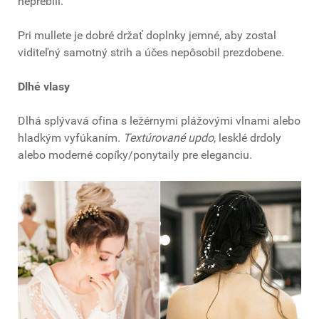
neprebili.
Pri mullete je dobré držať doplnky jemné, aby zostal
viditeľný samotný strih a účes nepôsobil prezdobene.
Dlhé vlasy
Dlhá splývavá ofina s ležérnymi plážovými vlnami alebo
hladkým vyfúkaním.
Textúrované updo
, lesklé drdoly
alebo moderné copíky/ponytaily pre eleganciu.