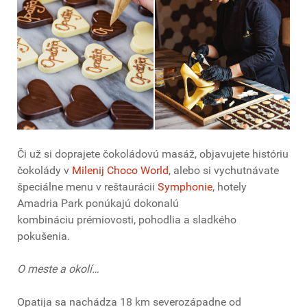
Či už si doprajete čokoládovú masáž, objavujete históriu
čokolády v
Milenij Choco World
, alebo si vychutnávate
špeciálne menu v reštaurácii
Symphonie
, hotely
Amadria Park ponúkajú dokonalú
kombináciu prémiovosti, pohodlia a sladkého
pokušenia.
O meste a okolí…
Opatija sa nachádza 18 km severozápadne od