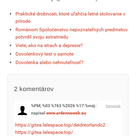
Praktické drobnosti, ktoré uľahčia letné stolovanie v
prírode
Románom Spoločenstvo nepoznateľných predmetov
potvrdil svoju extratriedu
Viete, ako na strach a depresie?
Dovolenkový test o samote
Dovolenka alebo nehnuteľnosť?
2
komentárov
%PM, %03 %763 %2026 %17:%máj
Komentár
napísal
www.ardenneweb.eu
https://gitea.lelespace.top/deidreorlando2
https://gitea.lelespace.top/