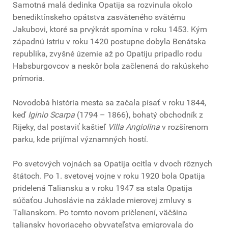
Samotná malá dedinka Opatija sa rozvinula okolo
benediktínskeho opátstva zasväteného svätému
Jakubovi, ktoré sa prvýkrát spomína v roku 1453. Kým
západnú Istriu v roku 1420 postupne dobyla Benátska
republika, zvyšné územie až po Opatiju pripadlo rodu
Habsburgovcov a neskôr bola začlenená do rakúskeho
prímoria.
Novodobá história mesta sa začala písať v roku 1844,
keď
Iginio Scarpa
(1794 – 1866), bohatý obchodník z
Rijeky, dal postaviť kaštieľ
Villa Angiolina
v rozšírenom
parku, kde prijímal významných hostí.
Po svetových vojnách sa Opatija ocitla v dvoch rôznych
štátoch. Po 1. svetovej vojne v roku 1920 bola Opatija
pridelená Taliansku a v roku 1947 sa stala Opatija
súčaťou Juhoslávie na základe mierovej zmluvy s
Talianskom. Po tomto novom pričlenení, väčšina
taliansky hovoriaceho obyvateľstva emigrovala do