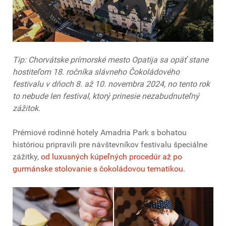
Tip: Chorvátske prímorské mesto Opatija sa opäť stane
hostiteľom 18. ročníka slávneho Čokoládového
festivalu v dňoch 8. až 10. novembra 2024, no tento rok
to nebude len festival, ktorý prinesie nezabudnuteľný
zážitok.
Prémiové rodinné hotely Amadria Park s bohatou
históriou pripravili pre návštevníkov festivalu špeciálne
zážitky,
od luxusných kúpeľných procedúr až po
gurmánske stolovanie s čokoládovou tematikou
.