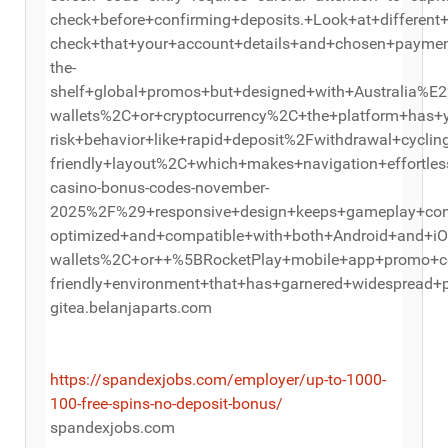
check+before+confirming+deposits.+Look+at+differen
check+that+your+account+details+and+chosen+paymen
the-
shelf+global+promos+but+designed+with+Australia%E
wallets%2C+or+cryptocurrency%2C+the+platform+has+
risk+behavior+like+rapid+deposit%2Fwithdrawal+cyc
friendly+layout%2C+which+makes+navigation+effortl
casino-bonus-codes-november-
2025%2F%29+responsive+design+keeps+gameplay+consi
optimized+and+compatible+with+both+Android+and+iO
wallets%2C+or++%5BRocketPlay+mobile+app+promo+cod
friendly+environment+that+has+garnered+widespread+
gitea.belanjaparts.com
https://spandexjobs.com/employer/up-to-1000-
100-free-spins-no-deposit-bonus/
spandexjobs.com