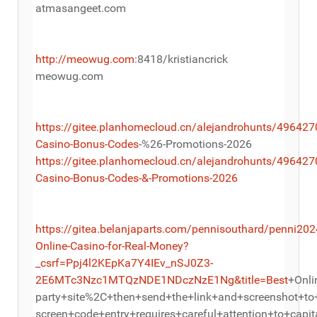
atmasangeet.com
http://meowug.com
:8418/kristiancrick
meowug.com
https://gitee.planhomecloud.cn/alejandrohunts/496427
Casino-Bonus-Codes
-%26-Promotions-2026
https://gitee.planhomecloud.cn/alejandrohunts/496427
Casino-Bonus-Codes-&-Promotions-2026
https://gitea.belanjaparts.com/pennisouthard/penni202
Online-Casino-for-Real-Money?
_csrf=Ppj4l2KEpKa7Y4IEv_nSJ0Z3-
2E6MTc3Nzc1MTQzNDE1NDczNzE1Ng&title=Best
+Onli
party+site%2C+then+send+the+link+and+screenshot+to+l
screen+code+entry+requires+careful+attention+to+cap