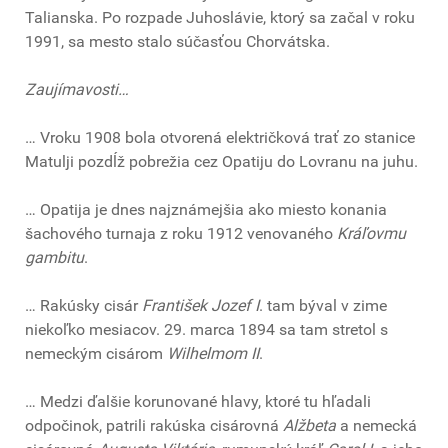
Talianska. Po rozpade Juhoslávie, ktorý sa začal v roku
1991, sa mesto stalo súčasťou Chorvátska.
Zaujímavosti…
… Vroku 1908 bola otvorená električková trať zo stanice
Matulji pozdĺž pobrežia cez Opatiju do Lovranu na juhu.
… Opatija je dnes najznámejšia ako miesto konania
šachového turnaja z roku 1912 venovaného
Kráľovmu
gambitu
.
… Rakúsky cisár
František Jozef I
. tam býval v zime
niekoľko mesiacov. 29. marca 1894 sa tam stretol s
nemeckým cisárom
Wilhelmom II
.
… Medzi ďalšie korunované hlavy, ktoré tu hľadali
odpočinok, patrili rakúska cisárovná
Alžbeta
a nemecká