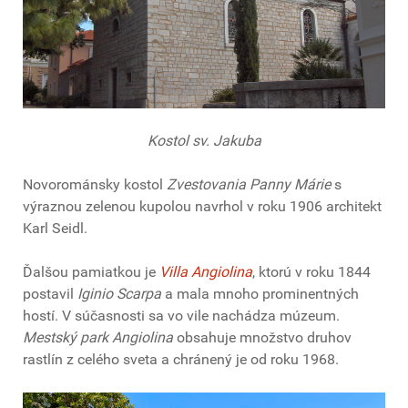
Kostol sv. Jakuba
Novorománsky kostol
Zvestovania Panny Márie
s
výraznou zelenou kupolou navrhol v roku 1906 architekt
Karl Seidl.
Ďalšou pamiatkou je
Villa Angiolina
, ktorú v roku 1844
postavil
Iginio Scarpa
a mala mnoho prominentných
hostí. V súčasnosti sa vo vile nachádza múzeum.
Mestský park Angiolina
obsahuje množstvo druhov
rastlín z celého sveta a chránený je od roku 1968.