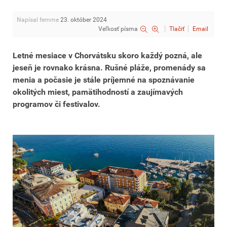
Napísal femme
23. október 2024
Veľkosť písma
Tlačiť
Email
Letné mesiace v Chorvátsku skoro každý pozná, ale
jeseň je rovnako krásna. Rušné pláže, promenády sa
menia a počasie je stále príjemné na spoznávanie
okolitých miest, pamätihodností a zaujímavých
programov či festivalov.