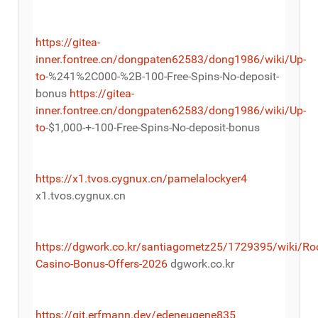
https://gitea-
inner.fontree.cn/dongpaten62583/dong1986/wiki/Up-
to
-%241%2C000-%2B-100-Free-Spins-No-deposit-
bonus
https://gitea-
inner.fontree.cn/dongpaten62583/dong1986/wiki/Up-
to
-$1,000-+-100-Free-Spins-No-deposit-bonus
https://x1.tvos.cygnux.cn/pamelalockyer4
x1.tvos.cygnux.cn
https://dgwork.co.kr/santiagometz25/1729395/wiki/Roc
Casino-Bonus-Offers-2026
dgwork.co.kr
https://git.erfmann.dev/edeneugene835