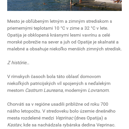
Mesto je obľúbeným letným a zimným strediskom s
priemernými teplotami 10 °C v zime a 32 °C v lete.
Opatija je obklopená krásnymi lesmi vavrínu a celé
morské pobrežie na sever a juh od Opatije je skalnaté a
malebné a obsahuje niekoľko menších zimných stredísk.
Z histórie…
V rímskych časoch bola táto oblasť domovom
niekoľkých patricijských víl spojených s neďalekým
mestom
Castrum Laureana
, moderným
Lovranom
.
Chorváti sa v regióne usadili približne od roku 700
nášho letopočtu. V stredoveku bolo územie dnešného
mesta rozdelené medzi
Veprinac
(dnes Opatija) a
Kastav
, kde sa nachádzala rybárska dedina Veprinac.