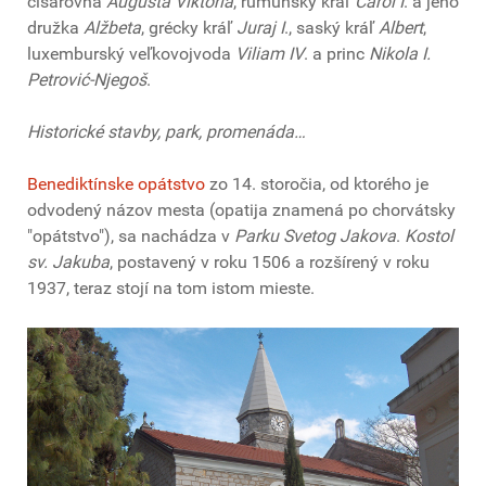
cisárovná
Augusta Viktória
, rumunský kráľ
Carol I
. a jeho
družka
Alžbeta
, grécky kráľ
Juraj I
., saský kráľ
Albert
,
luxemburský veľkovojvoda
Viliam IV
. a princ
Nikola I.
Petrović-Njegoš
.
Historické stavby, park, promenáda…
Benediktínske opátstvo
zo 14. storočia, od ktorého je
odvodený názov mesta (opatija znamená po chorvátsky
"opátstvo"), sa nachádza v
Parku Svetog Jakova
.
Kostol
sv. Jakuba
, postavený v roku 1506 a rozšírený v roku
1937, teraz stojí na tom istom mieste.