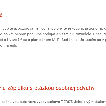
a!
l Jupitera, pozorovanie nočnej oblohy teleskopom, astronomick
od holým nebom ponúkne podujatie Vesmír v Ružindole. Obec R
áci s Hvezdárňou a planetáriom M. R. Štefánika. Uskutoční sa v 
om areáli.
lnu zápletku s otázkou osobnej odvahy
 scénu vstupuje nové vydavateľstvo TERST. Jeho prvým titulo