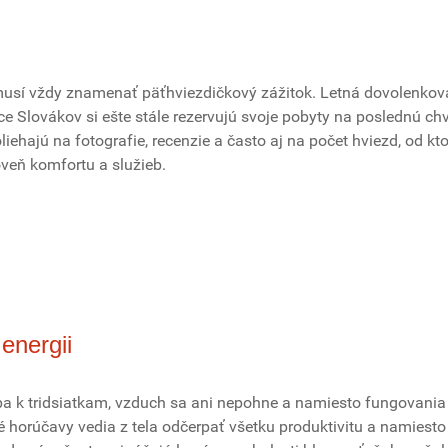
musí vždy znamenať päťhviezdičkový zážitok. Letná dovolenkov
íce Slovákov si ešte stále rezervujú svoje pobyty na poslednú chví
liehajú na fotografie, recenzie a často aj na počet hviezd, od kt
oveň komfortu a služieb.
energii
pa k tridsiatkam, vzduch sa ani nepohne a namiesto fungovania 
tné horúčavy vedia z tela odčerpať všetku produktivitu a namiesto