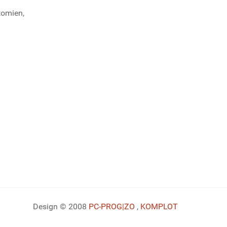
tomien,
Design © 2008
PC-PROG
|ZO
,
KOMPLOT