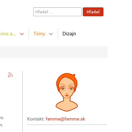
Hľadať
Hľadať
...
ena a...
Témy
Dizajn
ým
Kontakt:
femme@femme.sk
m.