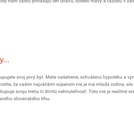
ody nám často prinášajú len únavu, bolesti hlavy a ťažobu v ža
y...
 kupujete svoj prvý byt. Máte našetrené, schválenú hypotéku a vy
zistíte, že vaším najväčším súperom nie je iná mladá rodina, ale
kupuje svoju tretiu či štvrtú nehnuteľnosť. Toto nie je realitné sci-
asného slovenského trhu.