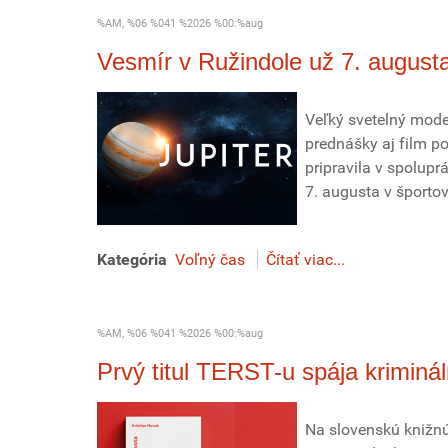
%AM, %06 %041 %2026 %00:%aug
Vesmír v Ružindole už 7. august
Veľký svetelný mode
prednášky aj film p
pripravila v spolupr
7. augusta v športov
Kategória
Voľný čas
Čítať viac...
%AM, %06 %041 %2026 %00:%aug
Prvý titul TERST-u spája kriminá
Na slovenskú knižnú