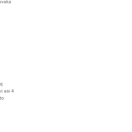
Novaka
ej
i asi 4
to