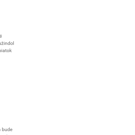
é
užindol
piatok
m bude