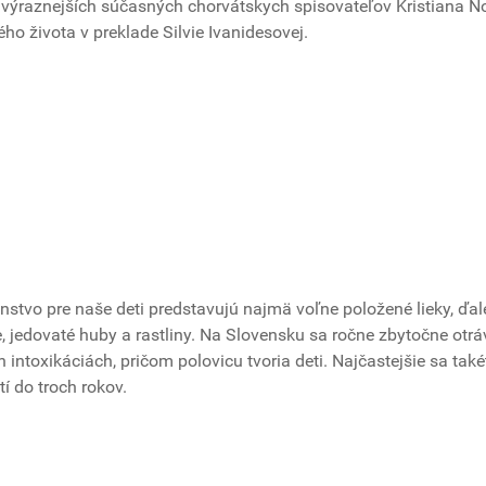
výraznejších súčasných chorvátskych spisovateľov Kristiana 
o života v preklade Silvie Ivanidesovej.
stvo pre naše deti predstavujú najmä voľne položené lieky, ďal
e, jedovaté huby a rastliny. Na Slovensku sa ročne zbytočne otráv
h intoxikáciách, pričom polovicu tvoria deti. Najčastejšie sa také
tí do troch rokov.