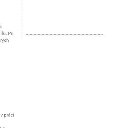
á
ľu. Pri
orých
v práci