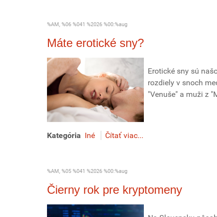
%AM, %06 %041 %2026 %00:%aug
Máte erotické sny?
Erotické sny sú našo
rozdiely v snoch me
"Venuše" a muži z "M
Kategória
Iné
Čítať viac...
%AM, %05 %041 %2026 %00:%aug
Čierny rok pre kryptomeny