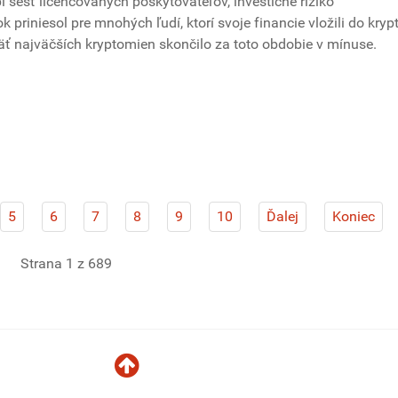
 šesť licencovaných poskytovateľov, investičné riziko
k priniesol pre mnohých ľudí, ktorí svoje financie vložili do kryp
Päť najväčších kryptomien skončilo za toto obdobie v mínuse.
5
6
7
8
9
10
Ďalej
Koniec
Strana 1 z 689