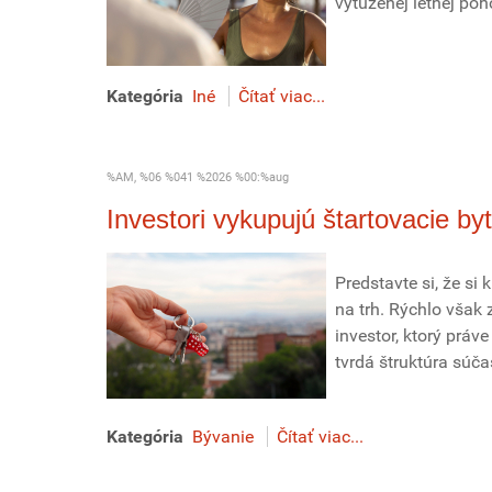
vytúženej letnej poh
Kategória
Iné
Čítať viac...
%AM, %06 %041 %2026 %00:%aug
Investori vykupujú štartovacie byt
Predstavte si, že si
na trh. Rýchlo však 
investor, ktorý práve 
tvrdá štruktúra súč
Kategória
Bývanie
Čítať viac...