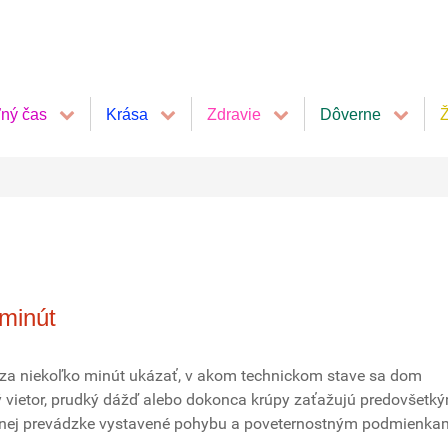
ľný čas
Krása
Zdravie
Dôverne
Ž
 minút
 za niekoľko minút ukázať, v akom technickom stave sa dom
vietor, prudký dážď alebo dokonca krúpy zaťažujú predovšetk
ežnej prevádzke vystavené pohybu a poveternostným podmienka