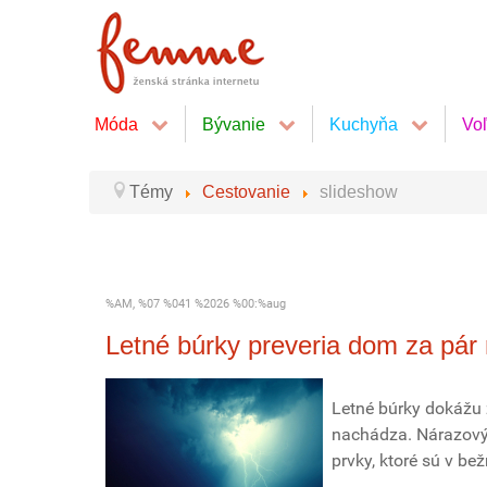
Móda
Bývanie
Kuchyňa
Vo
Témy
Cestovanie
slideshow
%AM, %07 %041 %2026 %00:%aug
Letné búrky preveria dom za pár
Letné búrky dokážu
nachádza. Nárazový 
prvky, ktoré sú v b