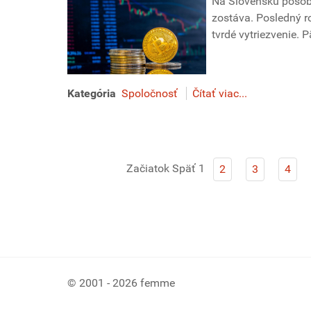
Na Slovensku pôsobí
zostáva. Posledný ro
tvrdé vytriezvenie. 
Kategória
Spoločnosť
Čítať viac...
Začiatok
Späť
1
2
3
4
© 2001 - 2026 femme