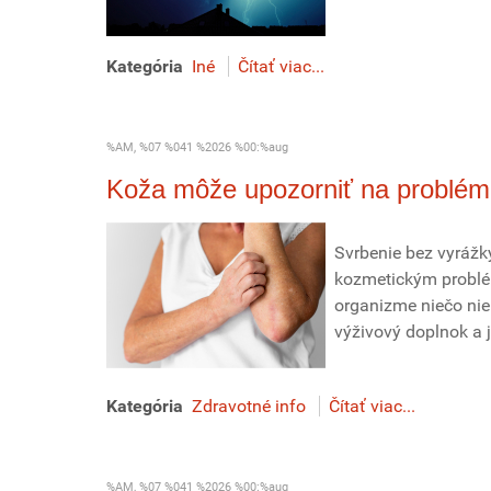
Kategória
Iné
Čítať viac...
%AM, %07 %041 %2026 %00:%aug
Koža môže upozorniť na problém
Svrbenie bez vyrážky
kozmetickým problé
organizme niečo nie
výživový doplnok a j
Kategória
Zdravotné info
Čítať viac...
%AM, %07 %041 %2026 %00:%aug