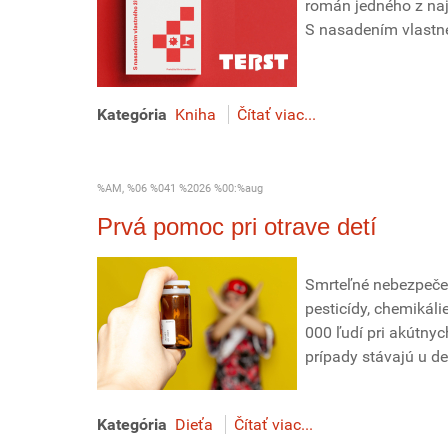
román jedného z naj
S nasadením vlastnéh
Kategória
Kniha
Čítať viac...
%AM, %06 %041 %2026 %00:%aug
Prvá pomoc pri otrave detí
Smrteľné nebezpečen
pesticídy, chemikáli
000 ľudí pri akútnyc
prípady stávajú u de
Kategória
Dieťa
Čítať viac...