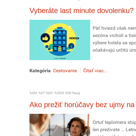
Vyberáte last minute dovolenku?
Päť hviezd však ne
sezóna vrcholí a tis
výbere hotela sa spo
očakávajú určitú úr
Kategória
Cestovanie
Čítať viac...
%AM, %07 %041 %2026 %00:%aug
Ako prežiť horúčavy bez ujmy na 
Ortuť teplomera stú
len prežívate ... Le