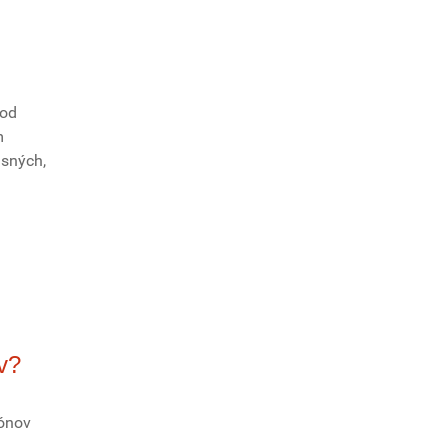
od
m
asných,
v?
iónov