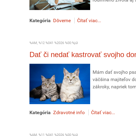
Kategória
Dôverne
Čítať viac...
%AM, %12 %041 %2026 %00:%júl
Dať či nedať kastrovať svojho d
Mám dať svojho psa 
väčšina majiteľov do
zákroky, napriek tom
Kategória
Zdravotné info
Čítať viac...
%AM, %11 %041 %2026 %00:%júl