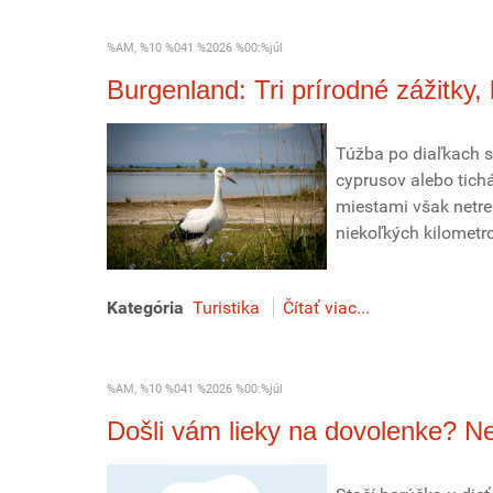
%AM, %10 %041 %2026 %00:%júl
Burgenland: Tri prírodné zážitky,
Túžba po diaľkach s
cyprusov alebo tichá
miestami však netre
niekoľkých kilometro
Kategória
Turistika
Čítať viac...
%AM, %10 %041 %2026 %00:%júl
Došli vám lieky na dovolenke? Ne