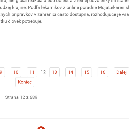
aťa, alergická reakcia alebo bolesť a z letnej dovolenky sa stane
udzej krajine. Podľa lekárnikov z online poradne MojaLekáreň.s
ých prípravkov v zahraničí často dostupná, rozhodujúce je vš
átku človek potrebuje.
12
9
10
11
13
14
15
16
Ďalej
Koniec
Strana 12 z 689