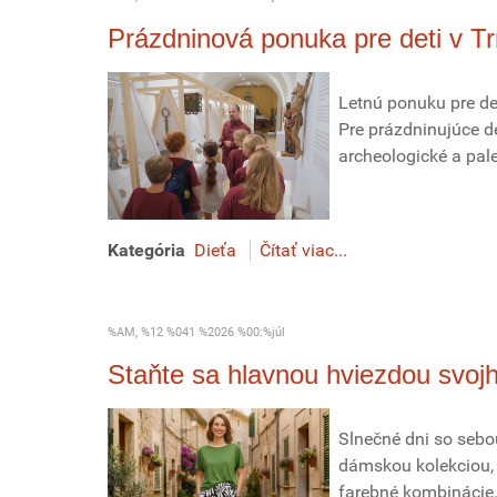
Prázdninová ponuka pre deti v 
Letnú ponuku pre de
Pre prázdninujúce de
archeologické a pal
Kategória
Dieťa
Čítať viac...
%AM, %12 %041 %2026 %00:%júl
Staňte sa hlavnou hviezdou svojh
Slnečné dni so sebo
dámskou kolekciou, v
farebné kombinácie.