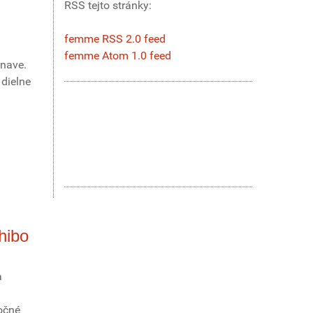
RSS tejto stránky:
femme RSS 2.0 feed
femme Atom 1.0 feed
rnave.
 dielne
hibo
a
očné