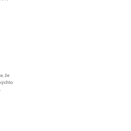
e, že
akýchto
.