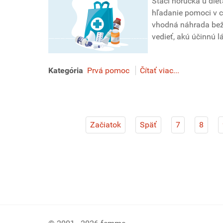
Stačí horúčka u dieť
hľadanie pomoci v c
vhodná náhrada bežn
vedieť, akú účinnú l
Kategória
Prvá pomoc
Čítať viac...
Začiatok
Späť
7
8