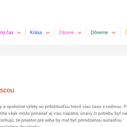
ľný čas
Krása
Zdravie
Dôverne
Ž
ascou
 a spoločné výlety sú príležitosťou tráviť viac času s rodinou. 
žitie však môže prinášať aj viac napätia, únavy či potrebu byť na
orňujú, že priestor pre seba by mal byť prirodzenou súčasťou
spoločnej dovolenky.