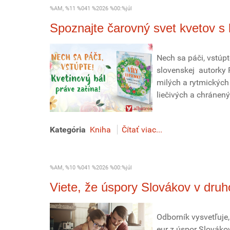
%AM, %11 %041 %2026 %00:%júl
Spoznajte čarovný svet kvetov s 
Nech sa páči, vstúpt
slovenskej autorky P
milých a rytmických
liečivých a chránený
Kategória
Kniha
Čítať viac...
%AM, %10 %041 %2026 %00:%júl
Viete, že úspory Slovákov v druh
Odborník vysvetľuje,
eur z úspor Slováko