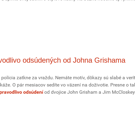
avodlivo odsúdených od Johna Grishama
s polícia zatkne za vraždu. Nemáte motív, dôkazy sú slabé a verít
káže. O pár mesiacov sedíte vo väzení na doživotie. Presne o t
pravodlivo odsúdení
od dvojice John Grisham a Jim McCloskey