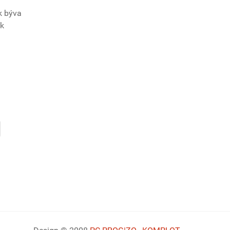
k býva
ak