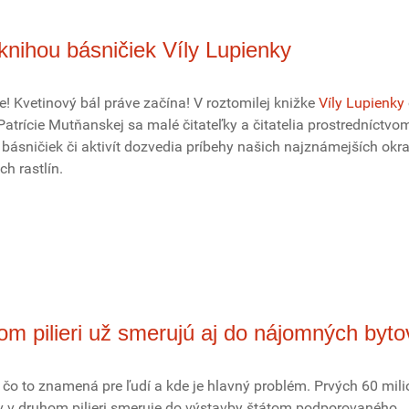
knihou básničiek Víly Lupienky
e! Kvetinový bál práve začína! V roztomilej knižke
Víly Lupienky
atrície Mutňanskej sa malé čitateľky a čitatelia prostredníctvo
 básničiek či aktivít dozvedia príbehy našich najznámejších okr
ch rastlín.
om pilieri už smerujú aj do nájomných byto
 čo to znamená pre ľudí a kde je hlavný problém. Prvých 60 mil
v v druhom pilieri smeruje do výstavby štátom podporovaného