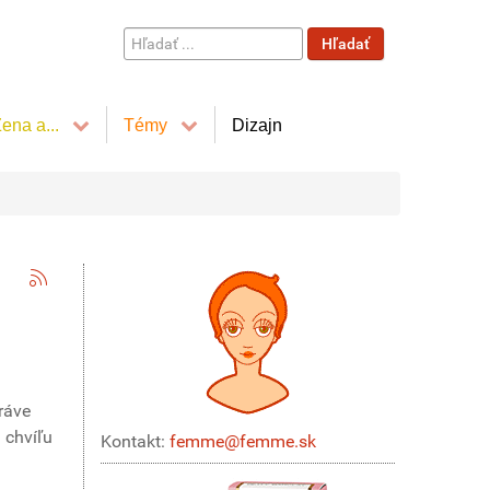
Hľadať
Hľadať
...
ena a...
Témy
Dizajn
Práve
 chvíľu
Kontakt:
femme@femme.sk