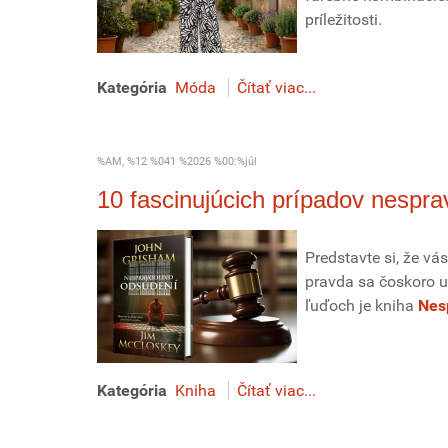
príležitosti.
Kategória
Móda
Čítať viac...
%AM, %12 %041 %2026 %00:%júl
10 fascinujúcich prípadov nespr
Predstavte si, že vá
pravda sa čoskoro u
ľuďoch je kniha
Nes
Kategória
Kniha
Čítať viac...