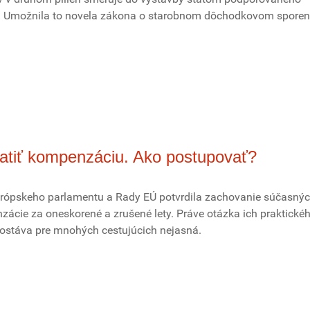
 Umožnila to novela zákona o starobnom dôchodkovom sporen
latiť kompenzáciu. Ako postupovať?
ópskeho parlamentu a Rady EÚ potvrdila zachovanie súčasný
nzácie za oneskorené a zrušené lety. Práve otázka ich praktické
zostáva pre mnohých cestujúcich nejasná.