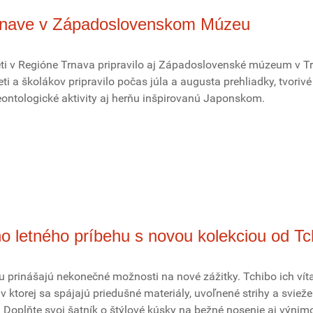
Trnave v Západoslovenskom Múzeu
ti v Regióne Trnava pripravilo aj Západoslovenské múzeum v T
ti a školákov pripravilo počas júla a augusta prehliadky, tvorivé
eontologické aktivity aj herňu inšpirovanú Japonskom.
o letného príbehu s novou kolekciou od Tc
u prinášajú nekonečné možnosti na nové zážitky. Tchibo ich vít
 ktorej sa spájajú priedušné materiály, uvoľnené strihy a svieže
 Doplňte svoj šatník o štýlové kúsky na bežné nosenie aj výnim