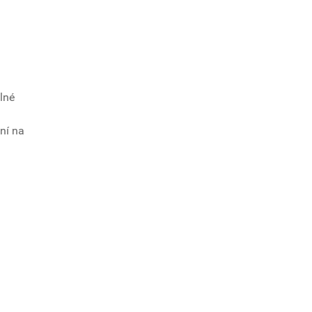
lné
ní na