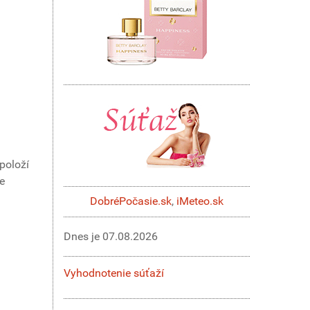
položí
e
DobréPočasie.sk
,
iMeteo.sk
Dnes je
07.08.2026
Vyhodnotenie súťaží