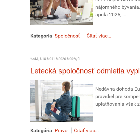
nájomného bývania.
apríla 2025, ...
Kategória
Spoločnosť
Čítať viac...
%AM, %10 %041 %2026 %00:%júl
Letecká spoločnosť odmietla vyp
Nedávna dohoda Eur
pravidiel pre kompe
uplatňovania však 
Kategória
Právo
Čítať viac...