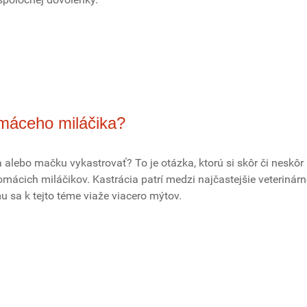
omáceho miláčika?
alebo mačku vykastrovať? To je otázka, ktorú si skôr či neskôr 
mácich miláčikov. Kastrácia patrí medzi najčastejšie veterinárn
u sa k tejto téme viaže viacero mýtov.