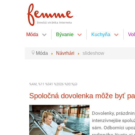
Móda
Bývanie
Kuchyňa
Vo
Móda
Návrhári
slideshow
%AM, %11 %041 %2026 %00:%júl
Spoločná dovolenka môže byť p
Dovolenky, prázdniny
intenzívnejšie spolu
sám. Odborníci upoz
rodinného života aj 