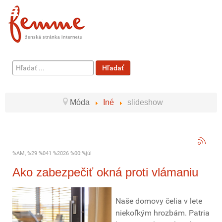
Hľadať
Hľadať
...
Móda
Iné
slideshow
%AM, %29 %041 %2026 %00:%júl
Ako zabezpečiť okná proti vlámaniu
Naše domovy čelia v lete
niekoľkým hrozbám. Patria