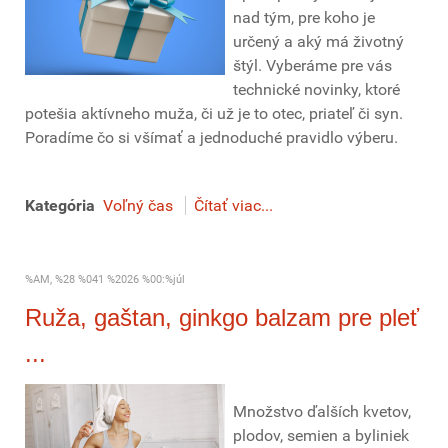
nad tým, pre koho je
určený a aký má životný
štýl. Vyberáme pre vás
technické novinky, ktoré
potešia aktívneho muža, či už je to otec, priateľ či syn.
Poradíme čo si všímať a jednoduché pravidlo výberu.
Kategória
Voľný čas
Čítať viac...
%AM, %28 %041 %2026 %00:%júl
Ruža, gaštan, ginkgo balzam pre pleť
...
Množstvo ďalších kvetov,
plodov, semien a byliniek