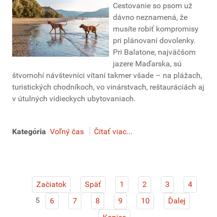
Cestovanie so psom už
dávno neznamená, že
musíte robiť kompromisy
pri plánovaní dovolenky.
Pri Balatone, najväčšom
jazere Maďarska, sú
štvornohí návštevníci vítaní takmer všade – na plážach,
turistických chodníkoch, vo vinárstvach, reštauráciách aj
v útulných vidieckych ubytovaniach.
Kategória
Voľný čas
Čítať viac...
Začiatok
Späť
1
2
3
4
5
6
7
8
9
10
Ďalej