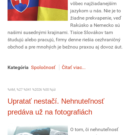
vôbec najžiadanejším
jazykom u nás. Nie je to
žiadne prekvapenie, veď
Rakúsko a Nemecko sú
našimi susednými krajinami. Tisíce Slovákov tam
študujú alebo pracujú, firmy denne riešia cezhraničný
obchod a pre mnohých je bežnou praxou aj dovoz áut.
Kategória
Spoločnosť
Čítať viac...
%AM, %27 %041 %2026 %00:%júl
Upratať nestačí. Nehnuteľnosť
predáva už na fotografiách
O tom, či nehnuteľnosť