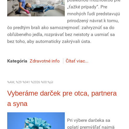
„ťažké prípady“. Pre
mnohých ľudí predstavujú
prirodzený návrat k tomu,
čo predtým brali ako samozrejmosť: zahryznúť sa do
obľúbeného jedla, rozprávať bez neistoty a usmiať sa
bez toho, aby automaticky zakrývali ústa.
Kategória
Zdravotné info
Čítať viac...
%AM, %29 %041 %2026 %00:%júl
Vyberáme darček pre otca, partnera
a syna
Pri výbere darčeka sa
oplatí premýšľať najmä