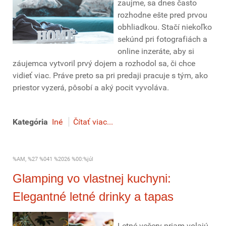
zaujme, sa dnes často
rozhodne ešte pred prvou
obhliadkou. Stačí niekoľko
sekúnd pri fotografiách a
online inzeráte, aby si
záujemca vytvoril prvý dojem a rozhodol sa, či chce
vidieť viac. Práve preto sa pri predaji pracuje s tým, ako
priestor vyzerá, pôsobí a aký pocit vyvoláva.
Kategória
Iné
Čítať viac...
%AM, %27 %041 %2026 %00:%júl
Glamping vo vlastnej kuchyni:
Elegantné letné drinky a tapas
Letné večery priam volajú