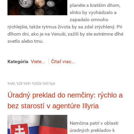
planéte s kratším dňom,
slnko by vychádzalo a
zapadalo omnoho
rýchlejšie, takže rytmus života by sa zdal zrýchlený. Pri
dlhom dni, ako je na Venuši, zažili by ste extrémne dlhé
svetlo alebo tmu.
Kategória
Viete...
Čítať viac...
%AM, %28 %041 %2026 %00:%júl
Úradný preklad do nemčiny: rýchlo a
bez starostí v agentúre Illyria
Nemčina patrí v oblasti
úradných prekladov k