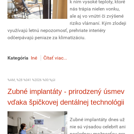
k nim vysoké teploty, ktoré
nás trápia nielen vonku,
ale aj vo vnútri či zvýšené
riziko vlámaní. Kým zlodeji
využívajú letnú nepozornosť, prehriate interiéry
odčerpávajú peniaze za klimatizáciu.
Kategória
Iné
Čítať viac...
%AM, %28 %041 %2026 %00:%júl
Zubné implantáty - prirodzený úsmev
vďaka špičkovej dentálnej technológii
Zubné implantáty dnes už
nie sú výsadou celebrít ani
poslednou možnosťou pre