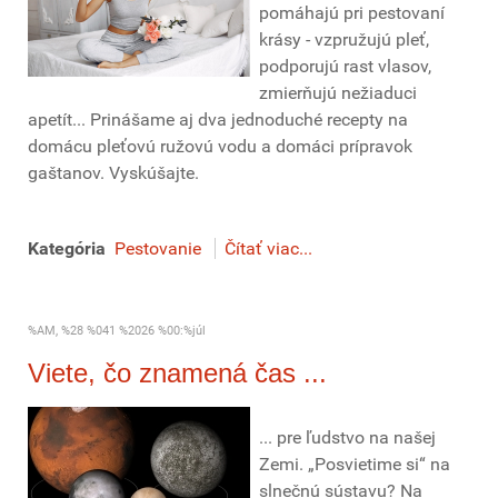
pomáhajú pri pestovaní
krásy - vzpružujú pleť,
podporujú rast vlasov,
zmierňujú nežiaduci
apetít... Prinášame aj dva jednoduché recepty na
domácu pleťovú ružovú vodu a domáci prípravok
gaštanov.
Vyskúšajte.
Kategória
Pestovanie
Čítať viac...
%AM, %28 %041 %2026 %00:%júl
Viete, čo znamená čas ...
... pre ľudstvo na našej
Zemi. „Posvietime si“ na
slnečnú sústavu? Na