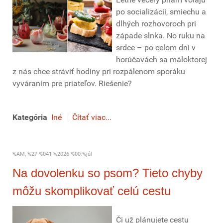
po socializácii, smiechu a
dlhých rozhovoroch pri
západe slnka. No ruku na
srdce – po celom dni v
horúčavách sa máloktorej
z nás chce stráviť hodiny pri rozpálenom sporáku
vyváraním pre priateľov. Riešenie?
Kategória
Iné
Čítať viac...
%AM, %27 %041 %2026 %00:%júl
Na dovolenku so psom? Tieto chyby
môžu skomplikovať celú cestu
Či už plánujete cestu