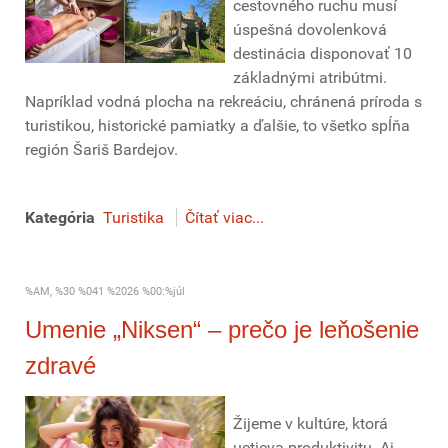
cestovného ruchu musí
úspešná dovolenková
destinácia disponovať 10
základnými atribútmi.
Napríklad vodná plocha na rekreáciu, chránená príroda s
turistikou, historické pamiatky a ďalšie, to všetko spĺňa
región Šariš Bardejov.
Kategória
Turistika
Čítať viac...
%AM, %30 %041 %2026 %00:%júl
Umenie „Niksen“ – prečo je leňošenie
zdravé
Žijeme v kultúre, ktorá
uctieva produktivitu. Aj