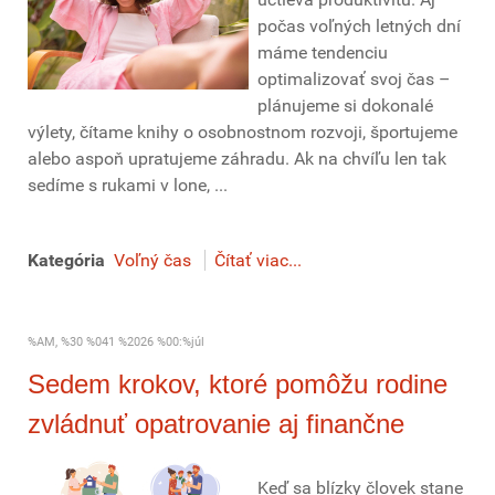
počas voľných letných dní
máme tendenciu
optimalizovať svoj čas –
plánujeme si dokonalé
výlety, čítame knihy o osobnostnom rozvoji, športujeme
alebo aspoň upratujeme záhradu. Ak na chvíľu len tak
sedíme s rukami v lone, ...
Kategória
Voľný čas
Čítať viac...
%AM, %30 %041 %2026 %00:%júl
Sedem krokov, ktoré pomôžu rodine
zvládnuť opatrovanie aj finančne
Keď sa blízky človek stane