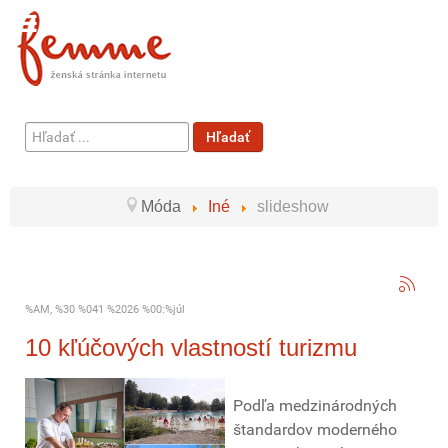
Hľadať
Hľadať
...
Móda
Iné
slideshow
%AM, %30 %041 %2026 %00:%júl
10 kľúčových vlastností turizmu
Podľa medzinárodných
štandardov moderného