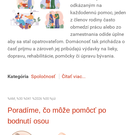
odkázaným na
každodennú pomoc, jeden
z členov rodiny často
obmedzí prácu alebo zo
zamestnania odíde úplne
aby sa stal opatrovateľom. Domácnosť tak prichádza o
časť príjmu a zároveň jej pribúdajú výdavky na lieky,
dopravu, rehabilitácie, pomôcky či úpravu bývania.
Kategória
Spoločnosť
Čítať viac...
%AM, %30 %041 %2026 %00:%júl
Poradíme, čo môže pomôcť po
bodnutí osou