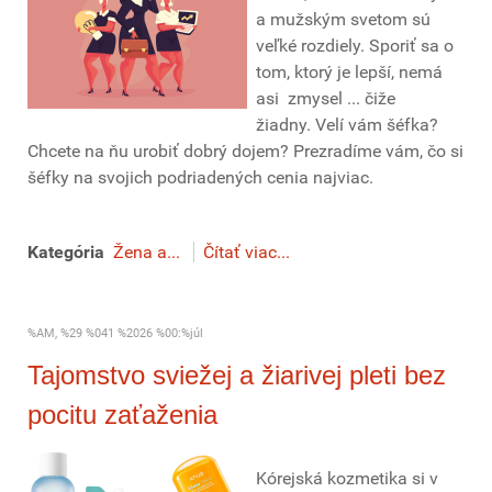
a mužským svetom sú
veľké rozdiely. Sporiť sa o
tom, ktorý je lepší, nemá
asi zmysel ... čiže
žiadny. Velí vám šéfka?
Chcete na ňu urobiť dobrý dojem? Prezradíme vám, čo si
šéfky na svojich podriadených cenia najviac.
Kategória
Žena a...
Čítať viac...
%AM, %29 %041 %2026 %00:%júl
Tajomstvo sviežej a žiarivej pleti bez
pocitu zaťaženia
Kórejská kozmetika si v