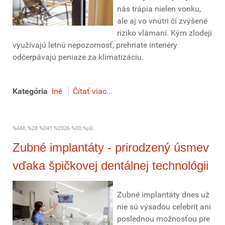
nás trápia nielen vonku,
ale aj vo vnútri či zvýšené
riziko vlámaní. Kým zlodeji
využívajú letnú nepozornosť, prehriate interiéry
odčerpávajú peniaze za klimatizáciu.
Kategória
Iné
Čítať viac...
%AM, %28 %041 %2026 %00:%júl
Zubné implantáty - prirodzený úsmev
vďaka špičkovej dentálnej technológii
Zubné implantáty dnes už
nie sú výsadou celebrít ani
poslednou možnosťou pre