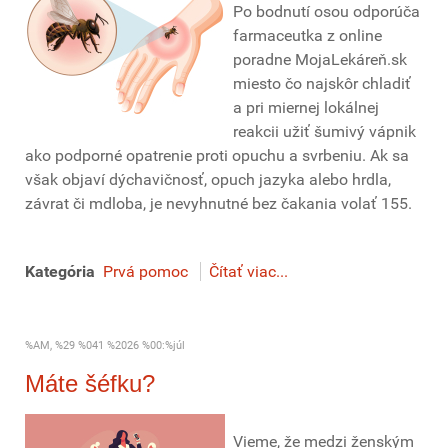
Po bodnutí osou odporúča
farmaceutka z online
poradne MojaLekáreň.sk
miesto čo najskôr chladiť
a pri miernej lokálnej
reakcii užiť šumivý vápnik
ako podporné opatrenie proti opuchu a svrbeniu. Ak sa
však objaví dýchavičnosť, opuch jazyka alebo hrdla,
závrat či mdloba, je nevyhnutné bez čakania volať 155.
Kategória
Prvá pomoc
Čítať viac...
%AM, %29 %041 %2026 %00:%júl
Máte šéfku?
Vieme, že medzi ženským