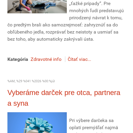
„ťažké prípady“. Pre
mnohých ľudí predstavujú
prirodzený návrat k tomu,
čo predtým brali ako samozrejmosť: zahryznúť sa do
obľúbeného jedla, rozprávať bez neistoty a usmiať sa
bez toho, aby automaticky zakrývali ústa.
Kategória
Zdravotné info
Čítať viac...
%AM, %29 %041 %2026 %00:%júl
Vyberáme darček pre otca, partnera
a syna
Pri výbere darčeka sa
oplatí premýšľať najmä