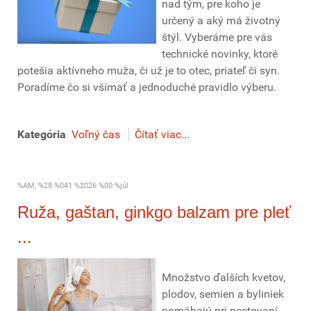
nad tým, pre koho je
určený a aký má životný
štýl. Vyberáme pre vás
technické novinky, ktoré
potešia aktívneho muža, či už je to otec, priateľ či syn.
Poradíme čo si všímať a jednoduché pravidlo výberu.
Kategória
Voľný čas
Čítať viac...
%AM, %28 %041 %2026 %00:%júl
Ruža, gaštan, ginkgo balzam pre pleť
...
Množstvo ďalších kvetov,
plodov, semien a byliniek
pomáhajú pri pestovaní