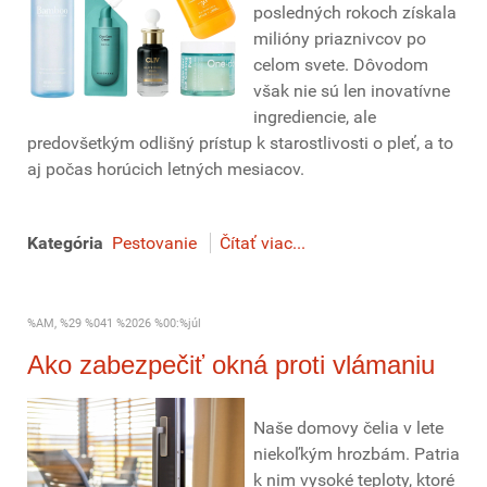
posledných rokoch získala
milióny priaznivcov po
celom svete. Dôvodom
však nie sú len inovatívne
ingrediencie, ale
predovšetkým odlišný prístup k starostlivosti o pleť, a to
aj počas horúcich letných mesiacov.
Kategória
Pestovanie
Čítať viac...
%AM, %29 %041 %2026 %00:%júl
Ako zabezpečiť okná proti vlámaniu
Naše domovy čelia v lete
niekoľkým hrozbám. Patria
k nim vysoké teploty, ktoré