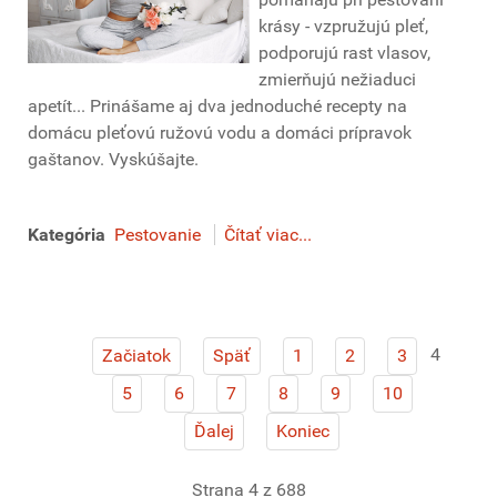
krásy - vzpružujú pleť,
podporujú rast vlasov,
zmierňujú nežiaduci
apetít... Prinášame aj dva jednoduché recepty na
domácu pleťovú ružovú vodu a domáci prípravok
gaštanov.
Vyskúšajte.
Kategória
Pestovanie
Čítať viac...
4
Začiatok
Späť
1
2
3
5
6
7
8
9
10
Ďalej
Koniec
Strana 4 z 688